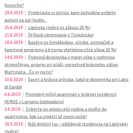
hovoríte?
29.6.2019
|
Predstavte si ostrov, kam pohodlne prídete
autom za pár hodín...
25.6.2019
|
Ligúrska riviéra so zľavou 20 %!
21.6.2019
|
Štýlové ubytovanie v Toskánsku!
18.6.2019
|
Bazény so šmykľavkou, vírivka, animačné a
športové programy a k tomu všetkému ešte zľava 20 %!
14.6.2019
|
Pokojná dovolenka v malej vilke s rodinnou
atmosférou, priamo pri pláži, uprostred krásneho zálivu
Mattinata... Čo vy na to?
10.6.2019
|
Šport a krásna príroda, taká je dovolenka pri Lago
di Garda!
6.6.2019
|
Posledný voľný apartmán v krásnej rezidencii
VERDE v Lignano Sabbiadoro!
3.6.2019
|
Zoberte so sebou celú rodinu a poďte do
apartmánu, kde sa zmestí až osem osôb!
30.5.2019
|
Náš dnešný tip – obľúbená rezidencia na Ligúrskej
riviére!