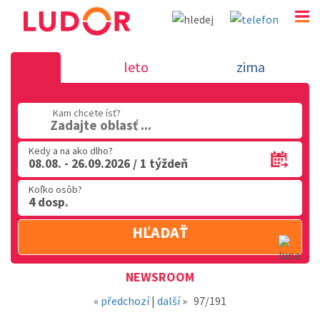
Novinka 9.8.2018 - dovolenka v Tali
leto
zima
02 2063 3182
Kam chcete ísť?
Po-Pia: 9.00 - 16.00
Zadajte oblasť ...
Kedy a na ako dlho?
08.08. - 26.09.2026 / 1 týždeň
Koľko osôb?
4 dosp.
HĽADAŤ
Oblasť
NEWSROOM
«
předchozí
|
další
»
97/191