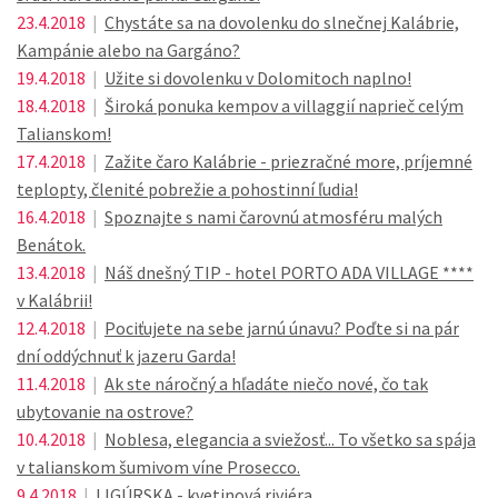
23.4.2018
|
Chystáte sa na dovolenku do slnečnej Kalábrie,
Kampánie alebo na Gargáno?
19.4.2018
|
Užite si dovolenku v Dolomitoch naplno!
18.4.2018
|
Široká ponuka kempov a villaggií naprieč celým
Talianskom!
17.4.2018
|
Zažite čaro Kalábrie - priezračné more, príjemné
teplopty, členité pobrežie a pohostinní ľudia!
16.4.2018
|
Spoznajte s nami čarovnú atmosféru malých
Benátok.
13.4.2018
|
Náš dnešný TIP - hotel PORTO ADA VILLAGE ****
v Kalábrii!
12.4.2018
|
Pociťujete na sebe jarnú únavu? Poďte si na pár
dní oddýchnuť k jazeru Garda!
11.4.2018
|
Ak ste náročný a hľadáte niečo nové, čo tak
ubytovanie na ostrove?
10.4.2018
|
Noblesa, elegancia a sviežosť... To všetko sa spája
v talianskom šumivom víne Prosecco.
9.4.2018
|
LIGÚRSKA - kvetinová riviéra...