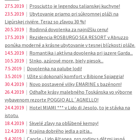
27.5.2019
|
Prosciutto je legendou talianskej kuchyne!
23.5.2019
|
Ubytovanie priamo pri súkromnej pláži na
Ligúrskej riviére. Teraz so zľavou 30 %!
20.5.2019
|
Rodinná dovolenka za najnižšiu cenu!
17.5.2019
|
Rezidencia ROSBURGO SEA RESORT v Abruzzo
ponúka moderné a krásne ubytovanie v tesnej blízkosti pláže.
14.5.2019
|
Romantika i aktívna dovolenka pri jazere Garda...
10.5.2019
|
Slnko, azúrové more, biely piesok...
7.5.2019
|
Dovolenka na palube lodi!
3.5.2019
|
Užite si dokonalý komfort v Bibione Spiaggia!
30.4.2019
|
Novo postavené vilky EMARINE s bazénom!
26.4.2019
|
Odhaľte krásy malebného Toskánska vo výborne
vybavenom rezorte POGGIO ALL´AGNELLO!
24.4.2019
|
Hotel MIAMI *** v Lido di Jesolo, to je stávka na
istotu.
18.4.2019
|
Skvelé zľavy na obľúbené kempy!
12.4.2019
|
Krajina dobrého jedla a pitia...
9.4.2019
|
Caorle - Lido Altanea, pro rodiny s dětmi jasná