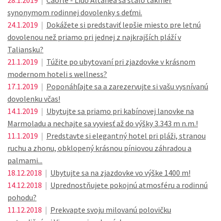
28.1.2019
|
Caorle - Lido Altanea sa stalo takmer
synonymom rodinnej dovolenky s deťmi.
24.1.2019
|
Dokážete si predstaviť lepšie miesto pre letnú
dovolenou než priamo pri jednej z najkrajších pláží v
Taliansku?
21.1.2019
|
Túžite po ubytovaní pri zjazdovke v krásnom
modernom hoteli s wellness?
17.1.2019
|
Poponáhľajte sa a zarezervujte si vašu vysnívanú
dovolenku včas!
14.1.2019
|
Ubytujte sa priamo pri kabínovej lanovke na
Marmoladu a nechajte sa vyviesť až do výšky 3.343 m n.m.!
11.1.2019
|
Predstavte si elegantný hotel pri pláži, stranou
ruchu a zhonu, obklopený krásnou píniovou záhradou a
palmami...
18.12.2018
|
Ubytujte sa na zjazdovke vo výške 1400 m!
14.12.2018
|
Uprednostňujete pokojnú atmosféru a rodinnú
pohodu?
11.12.2018
|
Prekvapte svoju milovanú polovičku