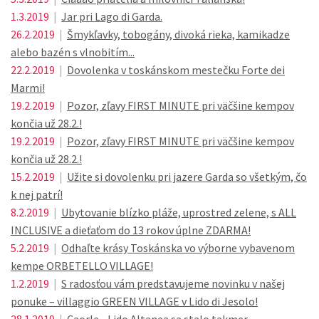
1.3.2019
|
Jar pri Lago di Garda.
26.2.2019
|
Šmykľavky, tobogány, divoká rieka, kamikadze
alebo bazén s vlnobitím...
22.2.2019
|
Dovolenka v toskánskom mestečku Forte dei
Marmi!
19.2.2019
|
Pozor, zľavy FIRST MINUTE pri väčšine kempov
končia už 28.2.!
19.2.2019
|
Pozor, zľavy FIRST MINUTE pri väčšine kempov
končia už 28.2.!
15.2.2019
|
Užite si dovolenku pri jazere Garda so všetkým, čo
k nej patrí!
8.2.2019
|
Ubytovanie blízko pláže, uprostred zelene, s ALL
INCLUSIVE a dieťaťom do 13 rokov úplne ZDARMA!
5.2.2019
|
Odhaľte krásy Toskánska vo výborne vybavenom
kempe ORBETELLO VILLAGE!
1.2.2019
|
S radosťou vám predstavujeme novinku v našej
ponuke – villaggio GREEN VILLAGE v Lido di Jesolo!