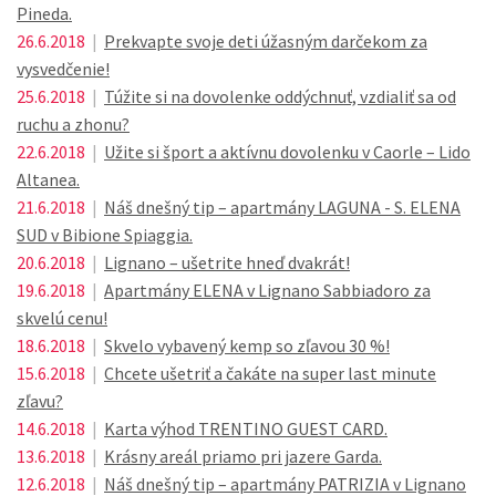
Pineda.
26.6.2018
|
Prekvapte svoje deti úžasným darčekom za
vysvedčenie!
25.6.2018
|
Túžite si na dovolenke oddýchnuť, vzdialiť sa od
ruchu a zhonu?
22.6.2018
|
Užite si šport a aktívnu dovolenku v Caorle – Lido
Altanea.
21.6.2018
|
Náš dnešný tip – apartmány LAGUNA - S. ELENA
SUD v Bibione Spiaggia.
20.6.2018
|
Lignano – ušetrite hneď dvakrát!
19.6.2018
|
Apartmány ELENA v Lignano Sabbiadoro za
skvelú cenu!
18.6.2018
|
Skvelo vybavený kemp so zľavou 30 %!
15.6.2018
|
Chcete ušetriť a čakáte na super last minute
zľavu?
14.6.2018
|
Karta výhod TRENTINO GUEST CARD.
13.6.2018
|
Krásny areál priamo pri jazere Garda.
12.6.2018
|
Náš dnešný tip – apartmány PATRIZIA v Lignano