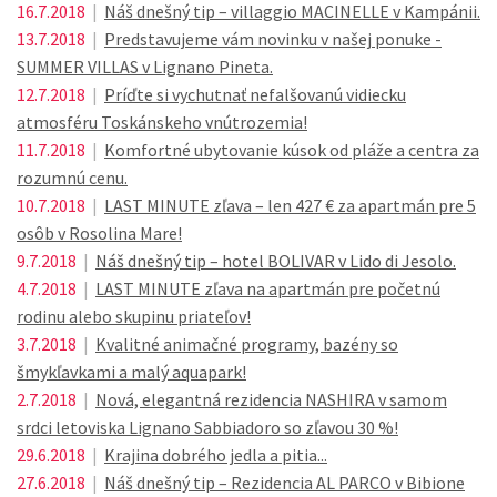
16.7.2018
|
Náš dnešný tip – villaggio MACINELLE v Kampánii.
13.7.2018
|
Predstavujeme vám novinku v našej ponuke -
SUMMER VILLAS v Lignano Pineta.
12.7.2018
|
Príďte si vychutnať nefalšovanú vidiecku
atmosféru Toskánskeho vnútrozemia!
11.7.2018
|
Komfortné ubytovanie kúsok od pláže a centra za
rozumnú cenu.
10.7.2018
|
LAST MINUTE zľava – len 427 € za apartmán pre 5
osôb v Rosolina Mare!
9.7.2018
|
Náš dnešný tip – hotel BOLIVAR v Lido di Jesolo.
4.7.2018
|
LAST MINUTE zľava na apartmán pre početnú
rodinu alebo skupinu priateľov!
3.7.2018
|
Kvalitné animačné programy, bazény so
šmykľavkami a malý aquapark!
2.7.2018
|
Nová, elegantná rezidencia NASHIRA v samom
srdci letoviska Lignano Sabbiadoro so zľavou 30 %!
29.6.2018
|
Krajina dobrého jedla a pitia...
27.6.2018
|
Náš dnešný tip – Rezidencia AL PARCO v Bibione