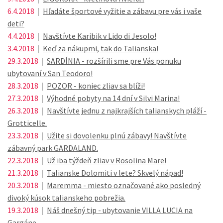
6.4.2018
|
Hľadáte športové vyžitie a zábavu pre vás i vaše
deti?
4.4.2018
|
Navštívte Karibik v Lido di Jesolo!
3.4.2018
|
Keď za nákupmi, tak do Talianska!
29.3.2018
|
SARDÍNIA - rozšírili sme pre Vás ponuku
ubytovaní v San Teodoro!
28.3.2018
|
POZOR - koniec zliav sa blíži!
27.3.2018
|
Výhodné pobyty na 14 dní v Silvi Marina!
26.3.2018
|
Navštívte jednu z najkrajších talianskych pláží -
Grotticelle.
23.3.2018
|
Užite si dovolenku plnú zábavy! Navštívte
zábavný park GARDALAND.
22.3.2018
|
Už iba týždeň zliav v Rosolina Mare!
21.3.2018
|
Talianske Dolomiti v lete? Skvelý nápad!
20.3.2018
|
Maremma - miesto označované ako posledný
divoký kúsok talianskeho pobrežia.
19.3.2018
|
Náš dnešný tip - ubytovanie VILLA LUCIA na
Gargáne.