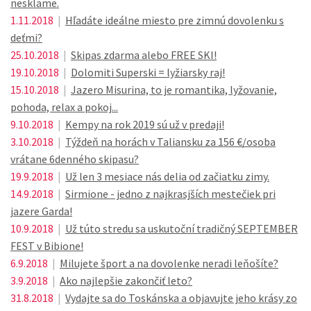
nesklame.
1.11.2018
|
Hľadáte ideálne miesto pre zimnú dovolenku s
deťmi?
25.10.2018
|
Skipas zdarma alebo FREE SKI!
19.10.2018
|
Dolomiti Superski = lyžiarsky raj!
15.10.2018
|
Jazero Misurina, to je romantika, lyžovanie,
pohoda, relax a pokoj...
9.10.2018
|
Kempy na rok 2019 sú už v predaji!
3.10.2018
|
Týždeň na horách v Taliansku za 156 €/osoba
vrátane 6denného skipasu?
19.9.2018
|
Už len 3 mesiace nás delia od začiatku zimy.
14.9.2018
|
Sirmione - jedno z najkrasjších mestečiek pri
jazere Garda!
10.9.2018
|
Už túto stredu sa uskutoční tradičný SEPTEMBER
FEST v Bibione!
6.9.2018
|
Milujete šport a na dovolenke neradi leňošíte?
3.9.2018
|
Ako najlepšie zakončiť leto?
31.8.2018
|
Vydajte sa do Toskánska a objavujte jeho krásy zo