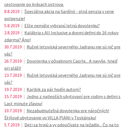
cestovanie po krásach ostrova.
8.8.2019
|
Špeciálna akcia na Sardínii - plná penzia v cene
polpenzie!
5.8.2019
|
Ešte nemáte vybranú letnú dovolenku?
2.8.2019
|
Kalábria s All Inclusive a dvomi deťmi do 16 rokov
zdarma? Áno!
30.7.2019
|
Rušné letoviská severného Jadranu nie sú nič pre
vás?
26.7.2019
|
Dovolenka v pôvabnom Caorle... A navyše, hneď
pri pláži!
23.7.2019
|
Rušné letoviská severného Jadranu nie sú nič pre
vás?
19.7.2019
|
Karibik za pár hodín autom?
15.7.2019
|
Jedno z najlepších ubytovaní pre rodiny s deťmi s
Last minute zľavou!
10.7.2019
|
Nezabudnuteľná dovolenka pre náročných!
Štýlové ubytovanie vo VILLA PIANI v Toskánsku!
5.7.2019
|
Deti sa hrajú a vy odpočívate na ležadle... Čo na to