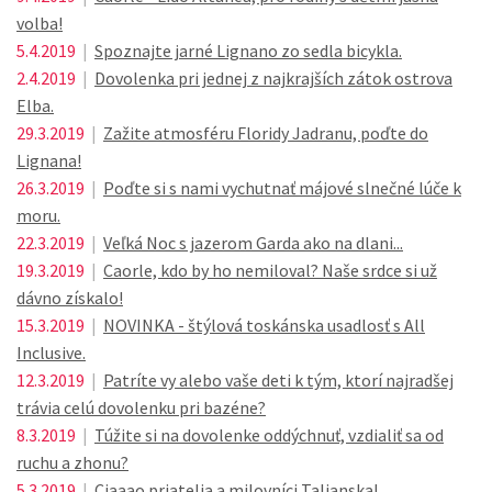
volba!
5.4.2019
|
Spoznajte jarné Lignano zo sedla bicykla.
2.4.2019
|
Dovolenka pri jednej z najkrajších zátok ostrova
Elba.
29.3.2019
|
Zažite atmosféru Floridy Jadranu, poďte do
Lignana!
26.3.2019
|
Poďte si s nami vychutnať májové slnečné lúče k
moru.
22.3.2019
|
Veľká Noc s jazerom Garda ako na dlani...
19.3.2019
|
Caorle, kdo by ho nemiloval? Naše srdce si už
dávno získalo!
15.3.2019
|
NOVINKA - štýlová toskánska usadlosť s All
Inclusive.
12.3.2019
|
Patríte vy alebo vaše deti k tým, ktorí najradšej
trávia celú dovolenku pri bazéne?
8.3.2019
|
Túžite si na dovolenke oddýchnuť, vzdialiť sa od
ruchu a zhonu?
5.3.2019
|
Ciaaao priatelia a milovníci Talianska!