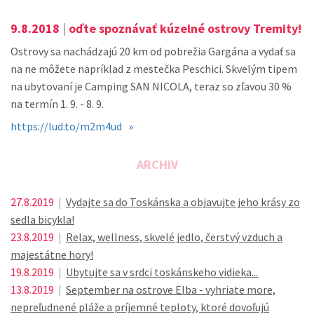
9.8.2018
|
oďte spoznávať kúzelné ostrovy Tremity!
Ostrovy sa nachádzajú 20 km od pobrežia Gargána a vydať sa
na ne môžete napríklad z mestečka Peschici. Skvelým tipem
na ubytovaní je Camping SAN NICOLA, teraz so zľavou 30 %
na termín 1. 9. - 8. 9.
https://lud.to/m2m4ud »
ARCHIV
27.8.2019
|
Vydajte sa do Toskánska a objavujte jeho krásy zo
sedla bicykla!
23.8.2019
|
Relax, wellness, skvelé jedlo, čerstvý vzduch a
majestátne hory!
19.8.2019
|
Ubytujte sa v srdci toskánskeho vidieka...
13.8.2019
|
September na ostrove Elba - vyhriate more,
nepreľudnené pláže a príjemné teploty, ktoré dovoľujú