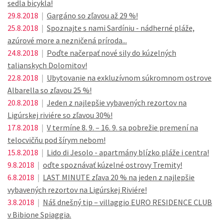
sedla bicykla!
29.8.2018
|
Gargáno so zľavou až 29 %!
25.8.2018
|
Spoznajte s nami Sardíniu - nádherné pláže,
azúrové more a nezničená príroda...
24.8.2018
|
Poďte načerpať nové sily do kúzelných
talianskych Dolomitov!
22.8.2018
|
Ubytovanie na exkluzívnom súkromnom ostrove
Albarella so zľavou 25 %!
20.8.2018
|
Jeden z najlepšie vybavených rezortov na
Ligúrskej riviére so zľavou 30%!
17.8.2018
|
V termíne 8. 9. – 16. 9. sa pobrežie premení na
telocvičňu pod šírym nebom!
15.8.2018
|
Lido di Jesolo - apartmány blízko pláže i centra!
9.8.2018
|
oďte spoznávať kúzelné ostrovy Tremity!
6.8.2018
|
LAST MINUTE zľava 20 % na jeden z najlepšie
vybavených rezortov na Ligúrskej Riviére!
3.8.2018
|
Náš dnešný tip – villaggio EURO RESIDENCE CLUB
v Bibione Spiaggia.