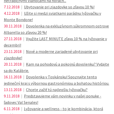
netradičnými Vianocami na horách...
7.12.2018
|
Ubytovanie pri zjazdovke so zľavou 10 %!
4.12.2018
|
Užite si medzi sviatkami parádnu lyžovačku v
Monte Bondone!
30.11.2018
|
Dovolenka na exkluzívnom súkromnom ostrove
Albarella so zľavou 20 %!
27.11.2018
|
Využite LAST MINUTE zľavu 10 % na lyžovanie v
decembri!
23.11.2018
|
Nové a moderne zariadené ubytovanie pri
zjazdovke!
20.11.2018
|
Kam na pohodovú a pokojnú dovolenku? Vydajte
sa do Kalábrie.
16.11.2018
|
Dovolenka v Toskánsku! Spoznajte tento
jedinečný kraj s výbornou gastronómiou a bohatou históriou.
13.11.2018
|
Chcete zažiť tú najlepšiu lyžovačku?
9.11.2018
|
Predstavujeme vám novinku v našej ponuke -
ľadovec Val Senales!
6.11.2018
|
Lyžovanie a wellness - to je kombinácia, ktorá