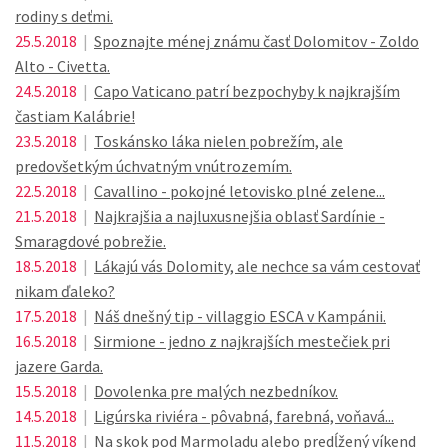
rodiny s deťmi.
25.5.2018
|
Spoznajte ménej známu časť Dolomitov - Zoldo
Alto - Civetta.
24.5.2018
|
Capo Vaticano patrí bezpochyby k najkrajším
častiam Kalábrie!
23.5.2018
|
Toskánsko láka nielen pobrežím, ale
predovšetkým úchvatným vnútrozemím.
22.5.2018
|
Cavallino - pokojné letovisko plné zelene...
21.5.2018
|
Najkrajšia a najluxusnejšia oblasť Sardínie -
Smaragdové pobrežie.
18.5.2018
|
Lákajú vás Dolomity, ale nechce sa vám cestovať
nikam ďaleko?
17.5.2018
|
Náš dnešný tip - villaggio ESCA v Kampánii.
16.5.2018
|
Sirmione - jedno z najkrajších mestečiek pri
jazere Garda.
15.5.2018
|
Dovolenka pre malých nezbedníkov.
14.5.2018
|
Ligúrska riviéra - pôvabná, farebná, voňavá...
11.5.2018
|
Na skok pod Marmoladu alebo predĺžený víkend