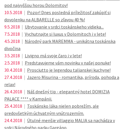
pod najvyššou horou Dolomitov!
10.5.2018
|
Pozor! Dnes posledná príležitosť zakúpiť si
dovolenku na ALBARELLE so zľavou 40 %!
9.5.2018
|
Ubytovanie v srdci toskánskeho vidieka...
7.5.2018
|
Vychutnajte si luxus v Dolomitoch i v lete!
4.5.2018
|
Národný park MAREMMA - unikátna toskánska
divočina
3.5.2018
|
Livigno má svoje čaro i v lete!
2.5.2018
|
Predstavujeme vám novinku v našej ponuke!
30.4.2018
|
Prosciutto je legendou talianskej kuchyne!
27.4.2018
|
Jazero Misurina - romantika, príroda, pohoda a
relax!
26.4.2018
|
Náš dnešný tip - elegantný hotel DOMIZIA
PALACE **** v Kampánii.
25.4.2018
|
Toskánsko láka nielen pobrežím, ale
predovšetkým úchvatným vnútrozemím.
24.4.2018
|
Útulné menšie villaggio MALIA sa nachádza v
srdci Národného parku Gargáno.