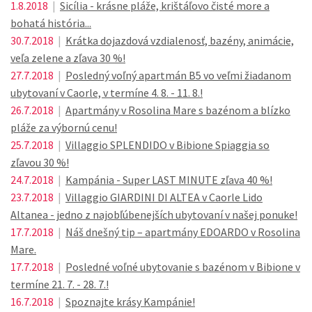
1.8.2018
|
Sicília - krásne pláže, krištáľovo čisté more a
bohatá história...
30.7.2018
|
Krátka dojazdová vzdialenosť, bazény, animácie,
veľa zelene a zľava 30 %!
27.7.2018
|
Posledný voľný apartmán B5 vo veľmi žiadanom
ubytovaní v Caorle, v termíne 4. 8. - 11. 8.!
26.7.2018
|
Apartmány v Rosolina Mare s bazénom a blízko
pláže za výbornú cenu!
25.7.2018
|
Villaggio SPLENDIDO v Bibione Spiaggia so
zľavou 30 %!
24.7.2018
|
Kampánia - Super LAST MINUTE zľava 40 %!
23.7.2018
|
Villaggio GIARDINI DI ALTEA v Caorle Lido
Altanea - jedno z najobľúbenejších ubytovaní v našej ponuke!
17.7.2018
|
Náš dnešný tip – apartmány EDOARDO v Rosolina
Mare.
17.7.2018
|
Posledné voľné ubytovanie s bazénom v Bibione v
termíne 21. 7. - 28. 7.!
16.7.2018
|
Spoznajte krásy Kampánie!