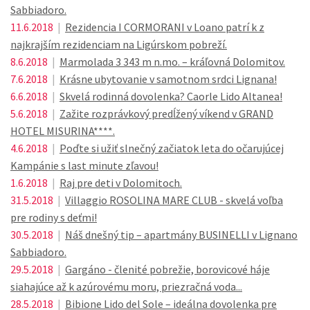
Sabbiadoro.
11.6.2018
|
Rezidencia I CORMORANI v Loano patrí k z
najkrajším rezidenciam na Ligúrskom pobreží.
8.6.2018
|
Marmolada 3 343 m n.mo. – kráľovná Dolomitov.
7.6.2018
|
Krásne ubytovanie v samotnom srdci Lignana!
6.6.2018
|
Skvelá rodinná dovolenka? Caorle Lido Altanea!
5.6.2018
|
Zažite rozprávkový predĺžený víkend v GRAND
HOTEL MISURINA****.
4.6.2018
|
Poďte si užiť slnečný začiatok leta do očarujúcej
Kampánie s last minute zľavou!
1.6.2018
|
Raj pre deti v Dolomitoch.
31.5.2018
|
Villaggio ROSOLINA MARE CLUB - skvelá voľba
pre rodiny s deťmi!
30.5.2018
|
Náš dnešný tip – apartmány BUSINELLI v Lignano
Sabbiadoro.
29.5.2018
|
Gargáno - členité pobrežie, borovicové háje
siahajúce až k azúrovému moru, priezračná voda...
28.5.2018
|
Bibione Lido del Sole – ideálna dovolenka pre