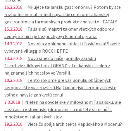
16.3.2018
|
Milujete taliansku gastronómiu? Potom by ste
rozhodne nemali minúť najväčšie centrum talianskej
gastronómie a farmárskych produktov na svete - EATALY.
15.3.2018
|
Taliani sú majstri takmer všetkých odborov.
Jedným z nich je bezpochyby i kinematografia.
14.3.2018
|
Novinka v obľúbenej oblasti Toskánska! Skvele
vybavené villaggio ROCCHETTE
13.3.2018
|
Novo sme do našej ponuky zaradili
štvorhviezdičkový hotel GRAND v Toskánsku - jeden z
najznámejších hotelov vo Versilii.
10.3.2018
|
Tento rok sme pre vás ponuku obľúbených
kempov ešte viac rozšírili.Najžiadanejšie termíny sú ešte
voľné a navyše za skvelú cenu!
7.3.2018
|
Nielen na dovolenke v milovanom Taliansku, ale
tiež často v slovenskej domovine sa môžete stretnúť s
množstvom talianskych slov.
19.2.2018
|
Viete čo spája architekta Kaplického a Modenu?