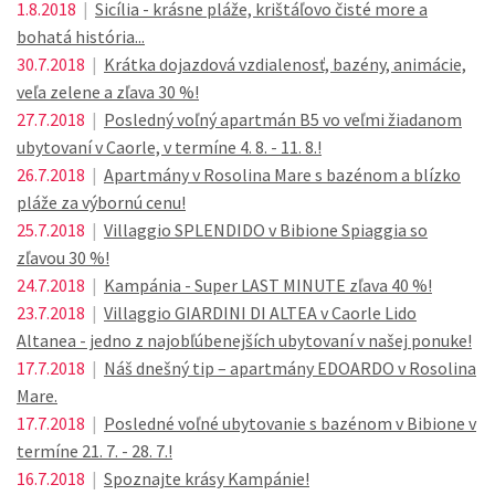
1.8.2018
|
Sicília - krásne pláže, krištáľovo čisté more a
bohatá história...
30.7.2018
|
Krátka dojazdová vzdialenosť, bazény, animácie,
veľa zelene a zľava 30 %!
27.7.2018
|
Posledný voľný apartmán B5 vo veľmi žiadanom
ubytovaní v Caorle, v termíne 4. 8. - 11. 8.!
26.7.2018
|
Apartmány v Rosolina Mare s bazénom a blízko
pláže za výbornú cenu!
25.7.2018
|
Villaggio SPLENDIDO v Bibione Spiaggia so
zľavou 30 %!
24.7.2018
|
Kampánia - Super LAST MINUTE zľava 40 %!
23.7.2018
|
Villaggio GIARDINI DI ALTEA v Caorle Lido
Altanea - jedno z najobľúbenejších ubytovaní v našej ponuke!
17.7.2018
|
Náš dnešný tip – apartmány EDOARDO v Rosolina
Mare.
17.7.2018
|
Posledné voľné ubytovanie s bazénom v Bibione v
termíne 21. 7. - 28. 7.!
16.7.2018
|
Spoznajte krásy Kampánie!