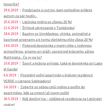
hovoríte?
29.6.2019
|
Predstavte si ostrov, kam pohodlne prídete
autom za pár hodín...
25.6.2019
|
Ligúrska riviéra so zľavou 20 %!
21.6.2019
|
Štýlové ubytovanie v Toskánsku!
18.6.2019
|
Bazény so šmykľavkou, vírivka, animačné a
športové programy a k tomu všetkému ešte zľava 20 %!
14.6.2019
|
Pokojná dovolenka v malej vilke s rodinnou
atmosférou, priamo pri pláži, uprostred krásneho zálivu
Mattinata... Čo vy na to?
10.6.2019
|
Šport a krásna príroda, taká je dovolenka pri Lago
di Garda!
6.6.2019
|
Posledný voľný apartmán v krásnej rezidencii
VERDE v Lignano Sabbiadoro!
3.6.2019
|
Zoberte so sebou celú rodinu a poďte do
apartmánu, kde sa zmestí až osem osôb!
30.5.2019
|
Náš dnešný tip – obľúbená rezidencia na Ligúrskej
riviére!