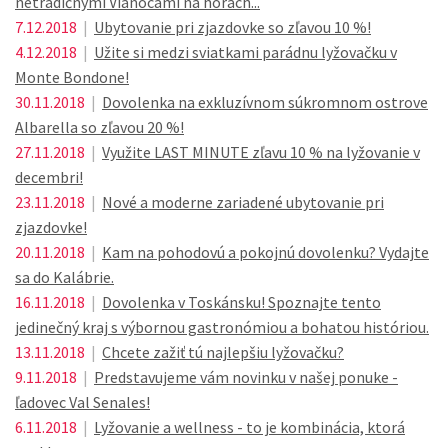
netradičnými Vianocami na horách...
7.12.2018
|
Ubytovanie pri zjazdovke so zľavou 10 %!
4.12.2018
|
Užite si medzi sviatkami parádnu lyžovačku v
Monte Bondone!
30.11.2018
|
Dovolenka na exkluzívnom súkromnom ostrove
Albarella so zľavou 20 %!
27.11.2018
|
Využite LAST MINUTE zľavu 10 % na lyžovanie v
decembri!
23.11.2018
|
Nové a moderne zariadené ubytovanie pri
zjazdovke!
20.11.2018
|
Kam na pohodovú a pokojnú dovolenku? Vydajte
sa do Kalábrie.
16.11.2018
|
Dovolenka v Toskánsku! Spoznajte tento
jedinečný kraj s výbornou gastronómiou a bohatou históriou.
13.11.2018
|
Chcete zažiť tú najlepšiu lyžovačku?
9.11.2018
|
Predstavujeme vám novinku v našej ponuke -
ľadovec Val Senales!
6.11.2018
|
Lyžovanie a wellness - to je kombinácia, ktorá