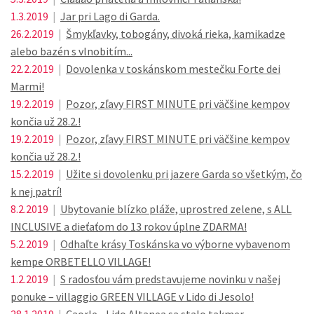
1.3.2019
|
Jar pri Lago di Garda.
26.2.2019
|
Šmykľavky, tobogány, divoká rieka, kamikadze
alebo bazén s vlnobitím...
22.2.2019
|
Dovolenka v toskánskom mestečku Forte dei
Marmi!
19.2.2019
|
Pozor, zľavy FIRST MINUTE pri väčšine kempov
končia už 28.2.!
19.2.2019
|
Pozor, zľavy FIRST MINUTE pri väčšine kempov
končia už 28.2.!
15.2.2019
|
Užite si dovolenku pri jazere Garda so všetkým, čo
k nej patrí!
8.2.2019
|
Ubytovanie blízko pláže, uprostred zelene, s ALL
INCLUSIVE a dieťaťom do 13 rokov úplne ZDARMA!
5.2.2019
|
Odhaľte krásy Toskánska vo výborne vybavenom
kempe ORBETELLO VILLAGE!
1.2.2019
|
S radosťou vám predstavujeme novinku v našej
ponuke – villaggio GREEN VILLAGE v Lido di Jesolo!