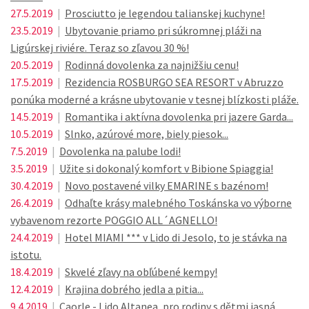
27.5.2019
|
Prosciutto je legendou talianskej kuchyne!
23.5.2019
|
Ubytovanie priamo pri súkromnej pláži na
Ligúrskej riviére. Teraz so zľavou 30 %!
20.5.2019
|
Rodinná dovolenka za najnižšiu cenu!
17.5.2019
|
Rezidencia ROSBURGO SEA RESORT v Abruzzo
ponúka moderné a krásne ubytovanie v tesnej blízkosti pláže.
14.5.2019
|
Romantika i aktívna dovolenka pri jazere Garda...
10.5.2019
|
Slnko, azúrové more, biely piesok...
7.5.2019
|
Dovolenka na palube lodi!
3.5.2019
|
Užite si dokonalý komfort v Bibione Spiaggia!
30.4.2019
|
Novo postavené vilky EMARINE s bazénom!
26.4.2019
|
Odhaľte krásy malebného Toskánska vo výborne
vybavenom rezorte POGGIO ALL´AGNELLO!
24.4.2019
|
Hotel MIAMI *** v Lido di Jesolo, to je stávka na
istotu.
18.4.2019
|
Skvelé zľavy na obľúbené kempy!
12.4.2019
|
Krajina dobrého jedla a pitia...
9.4.2019
|
Caorle - Lido Altanea, pro rodiny s dětmi jasná