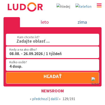
Novinka 18.12.2018 - dovolenka v Tal
leto
zima
02 2063 3182
Kam chcete ísť?
Po-Pia: 9.00 - 16.00
Zadajte oblasť ...
Kedy a na ako dlho?
08.08. - 26.09.2026 / 1 týždeň
Koľko osôb?
4 dosp.
HĽADAŤ
Oblasť
NEWSROOM
«
předchozí
|
další
»
129/191