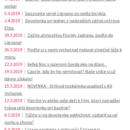
volba!
5.4.2019
|
Spoznajte jarné Lignano zo sedla bicykla.
2.4.2019
|
Dovolenka pri jednej z najkrajších zátok ostrova
Elba.
29.3.2019
|
Zažite atmosféru Floridy Jadranu, poďte do
Lignana!
26.3.2019
|
Poďte si s nami vychutnať májové slnečné lúče k
moru.
22.3.2019
|
Veľká Noc s jazerom Garda ako na dlani...
19.3.2019
|
Caorle, kdo by ho nemiloval? Naše srdce si už
dávno získalo!
15.3.2019
|
NOVINKA - štýlová toskánska usadlosť s All
Inclusive.
12.3.2019
|
Patríte vy alebo vaše deti k tým, ktorí najradšej
trávia celú dovolenku pri bazéne?
8.3.2019
|
Túžite si na dovolenke oddýchnuť, vzdialiť sa od
ruchu a zhonu?
5.3.2019
|
Ciaaao priatelia a milovníci Talianska!