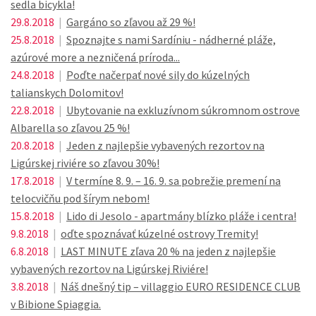
sedla bicykla!
29.8.2018
|
Gargáno so zľavou až 29 %!
25.8.2018
|
Spoznajte s nami Sardíniu - nádherné pláže,
azúrové more a nezničená príroda...
24.8.2018
|
Poďte načerpať nové sily do kúzelných
talianskych Dolomitov!
22.8.2018
|
Ubytovanie na exkluzívnom súkromnom ostrove
Albarella so zľavou 25 %!
20.8.2018
|
Jeden z najlepšie vybavených rezortov na
Ligúrskej riviére so zľavou 30%!
17.8.2018
|
V termíne 8. 9. – 16. 9. sa pobrežie premení na
telocvičňu pod šírym nebom!
15.8.2018
|
Lido di Jesolo - apartmány blízko pláže i centra!
9.8.2018
|
oďte spoznávať kúzelné ostrovy Tremity!
6.8.2018
|
LAST MINUTE zľava 20 % na jeden z najlepšie
vybavených rezortov na Ligúrskej Riviére!
3.8.2018
|
Náš dnešný tip – villaggio EURO RESIDENCE CLUB
v Bibione Spiaggia.