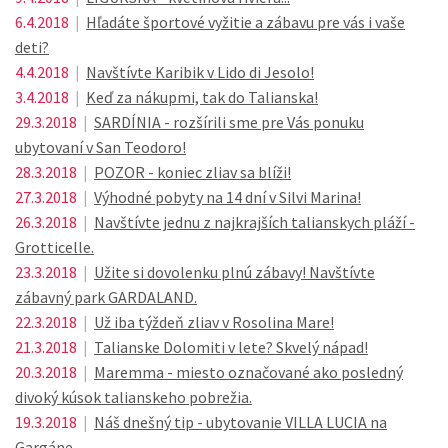
6.4.2018
|
Hľadáte športové vyžitie a zábavu pre vás i vaše
deti?
4.4.2018
|
Navštívte Karibik v Lido di Jesolo!
3.4.2018
|
Keď za nákupmi, tak do Talianska!
29.3.2018
|
SARDÍNIA - rozšírili sme pre Vás ponuku
ubytovaní v San Teodoro!
28.3.2018
|
POZOR - koniec zliav sa blíži!
27.3.2018
|
Výhodné pobyty na 14 dní v Silvi Marina!
26.3.2018
|
Navštívte jednu z najkrajších talianskych pláží -
Grotticelle.
23.3.2018
|
Užite si dovolenku plnú zábavy! Navštívte
zábavný park GARDALAND.
22.3.2018
|
Už iba týždeň zliav v Rosolina Mare!
21.3.2018
|
Talianske Dolomiti v lete? Skvelý nápad!
20.3.2018
|
Maremma - miesto označované ako posledný
divoký kúsok talianskeho pobrežia.
19.3.2018
|
Náš dnešný tip - ubytovanie VILLA LUCIA na
Gargáne.