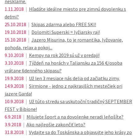
nesklame.
1.11.2018
|
Hľadáte ideálne miesto pre zimnú dovolenku s
deťmi?
25.10.2018
|
Skipas zdarma alebo FREE SKI!
19.10.2018
|
Dolomiti Superski = lyžiarsky raj!
15.10.2018
|
Jazero Misurina, to je romantika, lyžovanie,
pohoda, relax a pokoj...
9.10.2018
|
Kempy na rok 2019 sú už v predaji!
3.10.2018
|
Týždeň na horách v Taliansku za 156 €/osoba
vrátane 6denného skipasu?
19.9.2018
|
Už len 3 mesiace nás delia od začiatku zimy.
14.9.2018
|
Sirmione - jedno z najkrasjších mestečiek pri
jazere Garda!
10.9.2018
|
Už túto stredu sa uskutoční tradičný SEPTEMBER
FEST v Bibione!
6.9.2018
|
Milujete šport a na dovolenke neradi leňošíte?
3.9.2018
|
Ako najlepšie zakončiť leto?
31.8.2018
|
Vydajte sa do Toskánska a objavujte jeho krásy zo