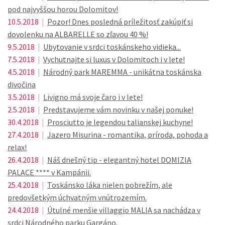
pod najvyššou horou Dolomitov!
10.5.2018
|
Pozor! Dnes posledná príležitosť zakúpiť si
dovolenku na ALBARELLE so zľavou 40 %!
9.5.2018
|
Ubytovanie v srdci toskánskeho vidieka...
7.5.2018
|
Vychutnajte si luxus v Dolomitoch i v lete!
4.5.2018
|
Národný park MAREMMA - unikátna toskánska
divočina
3.5.2018
|
Livigno má svoje čaro i v lete!
2.5.2018
|
Predstavujeme vám novinku v našej ponuke!
30.4.2018
|
Prosciutto je legendou talianskej kuchyne!
27.4.2018
|
Jazero Misurina - romantika, príroda, pohoda a
relax!
26.4.2018
|
Náš dnešný tip - elegantný hotel DOMIZIA
PALACE **** v Kampánii.
25.4.2018
|
Toskánsko láka nielen pobrežím, ale
predovšetkým úchvatným vnútrozemím.
24.4.2018
|
Útulné menšie villaggio MALIA sa nachádza v
srdci Národného parku Gargáno.