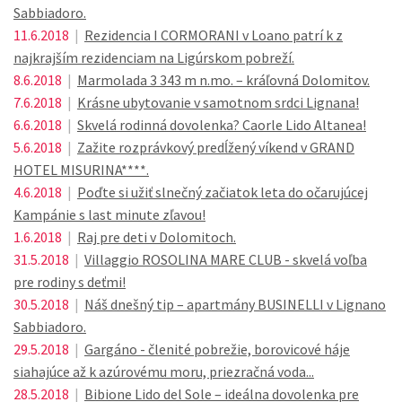
Sabbiadoro.
11.6.2018
|
Rezidencia I CORMORANI v Loano patrí k z
najkrajším rezidenciam na Ligúrskom pobreží.
8.6.2018
|
Marmolada 3 343 m n.mo. – kráľovná Dolomitov.
7.6.2018
|
Krásne ubytovanie v samotnom srdci Lignana!
6.6.2018
|
Skvelá rodinná dovolenka? Caorle Lido Altanea!
5.6.2018
|
Zažite rozprávkový predĺžený víkend v GRAND
HOTEL MISURINA****.
4.6.2018
|
Poďte si užiť slnečný začiatok leta do očarujúcej
Kampánie s last minute zľavou!
1.6.2018
|
Raj pre deti v Dolomitoch.
31.5.2018
|
Villaggio ROSOLINA MARE CLUB - skvelá voľba
pre rodiny s deťmi!
30.5.2018
|
Náš dnešný tip – apartmány BUSINELLI v Lignano
Sabbiadoro.
29.5.2018
|
Gargáno - členité pobrežie, borovicové háje
siahajúce až k azúrovému moru, priezračná voda...
28.5.2018
|
Bibione Lido del Sole – ideálna dovolenka pre