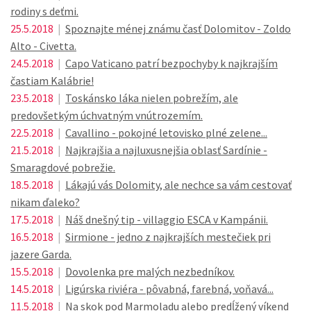
rodiny s deťmi.
25.5.2018
|
Spoznajte ménej známu časť Dolomitov - Zoldo
Alto - Civetta.
24.5.2018
|
Capo Vaticano patrí bezpochyby k najkrajším
častiam Kalábrie!
23.5.2018
|
Toskánsko láka nielen pobrežím, ale
predovšetkým úchvatným vnútrozemím.
22.5.2018
|
Cavallino - pokojné letovisko plné zelene...
21.5.2018
|
Najkrajšia a najluxusnejšia oblasť Sardínie -
Smaragdové pobrežie.
18.5.2018
|
Lákajú vás Dolomity, ale nechce sa vám cestovať
nikam ďaleko?
17.5.2018
|
Náš dnešný tip - villaggio ESCA v Kampánii.
16.5.2018
|
Sirmione - jedno z najkrajších mestečiek pri
jazere Garda.
15.5.2018
|
Dovolenka pre malých nezbedníkov.
14.5.2018
|
Ligúrska riviéra - pôvabná, farebná, voňavá...
11.5.2018
|
Na skok pod Marmoladu alebo predĺžený víkend