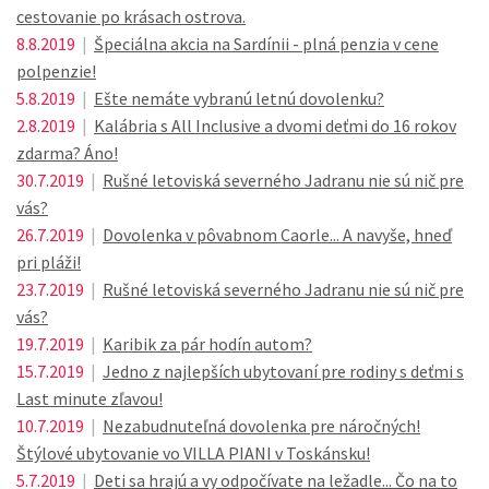
cestovanie po krásach ostrova.
8.8.2019
|
Špeciálna akcia na Sardínii - plná penzia v cene
polpenzie!
5.8.2019
|
Ešte nemáte vybranú letnú dovolenku?
2.8.2019
|
Kalábria s All Inclusive a dvomi deťmi do 16 rokov
zdarma? Áno!
30.7.2019
|
Rušné letoviská severného Jadranu nie sú nič pre
vás?
26.7.2019
|
Dovolenka v pôvabnom Caorle... A navyše, hneď
pri pláži!
23.7.2019
|
Rušné letoviská severného Jadranu nie sú nič pre
vás?
19.7.2019
|
Karibik za pár hodín autom?
15.7.2019
|
Jedno z najlepších ubytovaní pre rodiny s deťmi s
Last minute zľavou!
10.7.2019
|
Nezabudnuteľná dovolenka pre náročných!
Štýlové ubytovanie vo VILLA PIANI v Toskánsku!
5.7.2019
|
Deti sa hrajú a vy odpočívate na ležadle... Čo na to