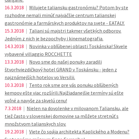
16.3.2018
|
Milujete taliansku gastronómiu? Potom by ste
rozhodne nemali minúť najväčšie centrum talianskej
gastronómie a farmárskych produktov na svete - EATALY.
15.3.2018
|
Taliani sú majstri takmer všetkých odborov.
Jedným z nich je bezpochyby i kinematografia.
14.3.2018
|
Novinka v obľúbenej oblasti Toskánska! Skvele
vybavené villaggio ROCCHETTE
13.3.2018
|
Novo sme do našej ponuky zaradili
štvorhviezdičkový hotel GRAND v Toskánsku - jeden z
najznámejších hotelov vo Versilii.
10.3.2018
|
Tento rok sme pre vás ponuku obľúbených
kempov ešte viac rozšírili.Najžiadanejšie termíny sú ešte
voľné a navyše za skvelú cenu!
7.3.2018
|
Nielen na dovolenke v milovanom Taliansku, ale
tiež často v slovenskej domovine sa môžete stretnúť s
množstvom talianskych slov.
19.2.2018
|
Viete čo spája architekta Kaplického a Modenu?