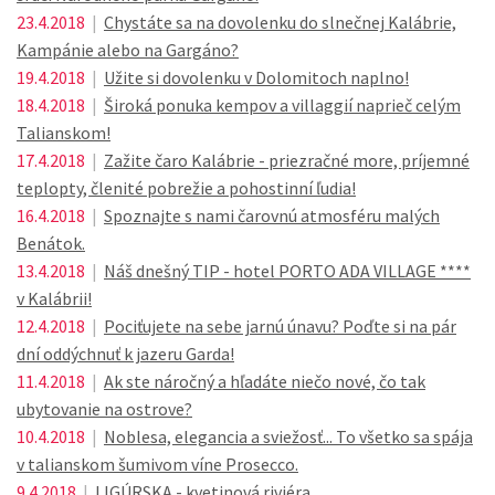
23.4.2018
|
Chystáte sa na dovolenku do slnečnej Kalábrie,
Kampánie alebo na Gargáno?
19.4.2018
|
Užite si dovolenku v Dolomitoch naplno!
18.4.2018
|
Široká ponuka kempov a villaggií naprieč celým
Talianskom!
17.4.2018
|
Zažite čaro Kalábrie - priezračné more, príjemné
teplopty, členité pobrežie a pohostinní ľudia!
16.4.2018
|
Spoznajte s nami čarovnú atmosféru malých
Benátok.
13.4.2018
|
Náš dnešný TIP - hotel PORTO ADA VILLAGE ****
v Kalábrii!
12.4.2018
|
Pociťujete na sebe jarnú únavu? Poďte si na pár
dní oddýchnuť k jazeru Garda!
11.4.2018
|
Ak ste náročný a hľadáte niečo nové, čo tak
ubytovanie na ostrove?
10.4.2018
|
Noblesa, elegancia a sviežosť... To všetko sa spája
v talianskom šumivom víne Prosecco.
9.4.2018
|
LIGÚRSKA - kvetinová riviéra...