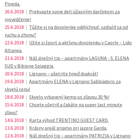
Pineda.
26.6.2018
|
Prekvapte svoje deti úžasným darčekom za
vysvedčenie!
25.6.2018
|
Túžite si na dovolenke oddýchnuť, vzdialiť sa od
ruchu a zhonu?
22.6.2018
|
Užite si šport a aktívnu dovolenku v Caorle – Lido
Altanea.
21.6.2018
|
Náš dnešný tip – apartmány LAGUNA - S. ELENA
SUD v Bibione Spiaggia.
20.6.2018
|
Lignano – ušetrite hneď dvakrát!
19.6.2018
|
Apartmány ELENA v Lignano Sabbiadoro za
skvelú cenu!
18.6.2018
|
Skvelo vybavený kemp so zľavou 30 %!
15.6.2018
|
Chcete ušetriť a čakáte na super last minute
zľavu?
14.6.2018
|
Karta výhod TRENTINO GUEST CARD.
13.6.2018
|
Krásny areál priamo pri jazere Garda.
12.6.2018
|
Náš dnešný tip – apartmány PATRIZIA v Lignano