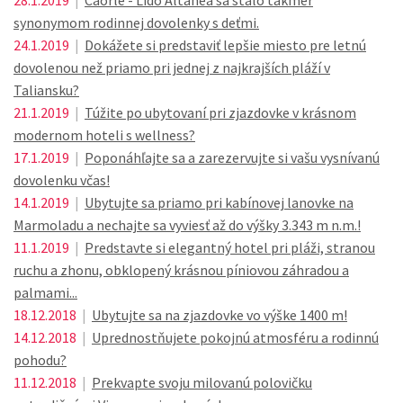
28.1.2019
|
Caorle - Lido Altanea sa stalo takmer
synonymom rodinnej dovolenky s deťmi.
24.1.2019
|
Dokážete si predstaviť lepšie miesto pre letnú
dovolenou než priamo pri jednej z najkrajších pláží v
Taliansku?
21.1.2019
|
Túžite po ubytovaní pri zjazdovke v krásnom
modernom hoteli s wellness?
17.1.2019
|
Poponáhľajte sa a zarezervujte si vašu vysnívanú
dovolenku včas!
14.1.2019
|
Ubytujte sa priamo pri kabínovej lanovke na
Marmoladu a nechajte sa vyviesť až do výšky 3.343 m n.m.!
11.1.2019
|
Predstavte si elegantný hotel pri pláži, stranou
ruchu a zhonu, obklopený krásnou píniovou záhradou a
palmami...
18.12.2018
|
Ubytujte sa na zjazdovke vo výške 1400 m!
14.12.2018
|
Uprednostňujete pokojnú atmosféru a rodinnú
pohodu?
11.12.2018
|
Prekvapte svoju milovanú polovičku