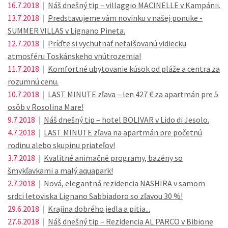
16.7.2018
|
Náš dnešný tip – villaggio MACINELLE v Kampánii.
13.7.2018
|
Predstavujeme vám novinku v našej ponuke -
SUMMER VILLAS v Lignano Pineta.
12.7.2018
|
Príďte si vychutnať nefalšovanú vidiecku
atmosféru Toskánskeho vnútrozemia!
11.7.2018
|
Komfortné ubytovanie kúsok od pláže a centra za
rozumnú cenu.
10.7.2018
|
LAST MINUTE zľava – len 427 € za apartmán pre 5
osôb v Rosolina Mare!
9.7.2018
|
Náš dnešný tip – hotel BOLIVAR v Lido di Jesolo.
4.7.2018
|
LAST MINUTE zľava na apartmán pre početnú
rodinu alebo skupinu priateľov!
3.7.2018
|
Kvalitné animačné programy, bazény so
šmykľavkami a malý aquapark!
2.7.2018
|
Nová, elegantná rezidencia NASHIRA v samom
srdci letoviska Lignano Sabbiadoro so zľavou 30 %!
29.6.2018
|
Krajina dobrého jedla a pitia...
27.6.2018
|
Náš dnešný tip – Rezidencia AL PARCO v Bibione