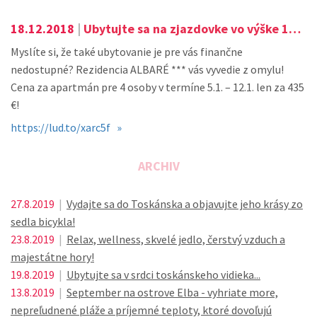
18.12.2018
|
Ubytujte sa na zjazdovke vo výške 1400 m!
Myslíte si, že také ubytovanie je pre vás finančne
nedostupné? Rezidencia ALBARÉ *** vás vyvedie z omylu!
Cena za apartmán pre 4 osoby v termíne 5.1. – 12.1. len za 435
€!
https://lud.to/xarc5f »
ARCHIV
27.8.2019
|
Vydajte sa do Toskánska a objavujte jeho krásy zo
sedla bicykla!
23.8.2019
|
Relax, wellness, skvelé jedlo, čerstvý vzduch a
majestátne hory!
19.8.2019
|
Ubytujte sa v srdci toskánskeho vidieka...
13.8.2019
|
September na ostrove Elba - vyhriate more,
nepreľudnené pláže a príjemné teploty, ktoré dovoľujú