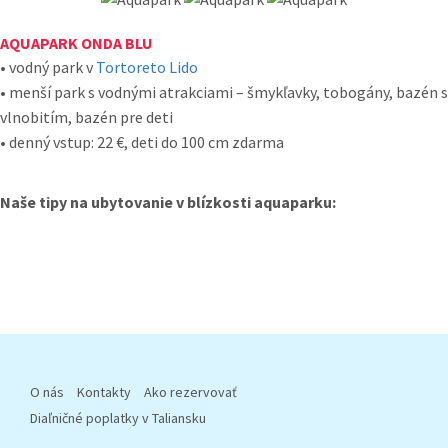
AQUAPARK ONDA BLU
• vodný park v
Tortoreto Lido
• menší park s vodnými atrakciami – šmykľavky, tobogány, bazén s
vlnobitím, bazén pre deti
• denný vstup: 22 €, deti do 100 cm zdarma
Naše tipy na ubytovanie v blízkosti aquaparku:
O nás
Kontakty
Ako rezervovať
Diaľničné poplatky v Taliansku