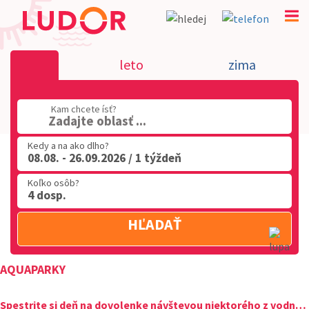
AQUAPARKY
leto
zima
02 2063 3182
Kam chcete ísť?
Po-Pia: 9.00 - 16.00
Zadajte oblasť ...
Kedy a na ako dlho?
08.08. - 26.09.2026 / 1 týždeň
Koľko osôb?
4 dosp.
HĽADAŤ
AQUAPARKY
Spestrite si deň na dovolenke návštevou niektorého z vodných parkov.