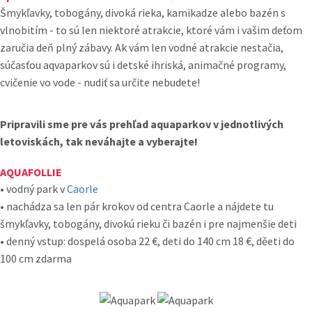
Šmykľavky, tobogány, divoká rieka, kamikadze alebo bazén s
vlnobitím - to sú len niektoré atrakcie, ktoré vám i vašim deťom
zaručia deň plný zábavy. Ak vám len vodné atrakcie nestačia,
súčasťou aqvaparkov sú i detské ihriská, animačné programy,
cvičenie vo vode - nudiť sa určite nebudete!
Pripravili sme pre vás prehľad aquaparkov v jednotlivých
letoviskách, tak neváhajte a vyberajte!
AQUAFOLLIE
• vodný park v
Caorle
• nachádza sa len pár krokov od centra Caorle a nájdete tu
šmykľavky, tobogány, divokú rieku či bazén i pre najmenšie deti
• denný vstup: dospelá osoba 22 €, deti do 140 cm 18 €, děeti do
100 cm zdarma