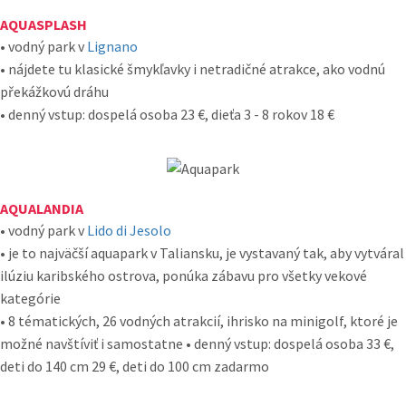
AQUASPLASH
• vodný park v
Lignano
• nájdete tu klasické šmykľavky i netradičné atrakce, ako vodnú
překážkovú dráhu
• denný vstup: dospelá osoba 23 €, dieťa 3 - 8 rokov 18 €
AQUALANDIA
• vodný park v
Lido di Jesolo
• je to najväčší aquapark v Taliansku, je vystavaný tak, aby vytváral
ilúziu karibského ostrova, ponúka zábavu pro všetky vekové
kategórie
• 8 tématických, 26 vodných atrakcií, ihrisko na minigolf, ktoré je
možné navštíviť i samostatne • denný vstup: dospelá osoba 33 €,
deti do 140 cm 29 €, deti do 100 cm zadarmo