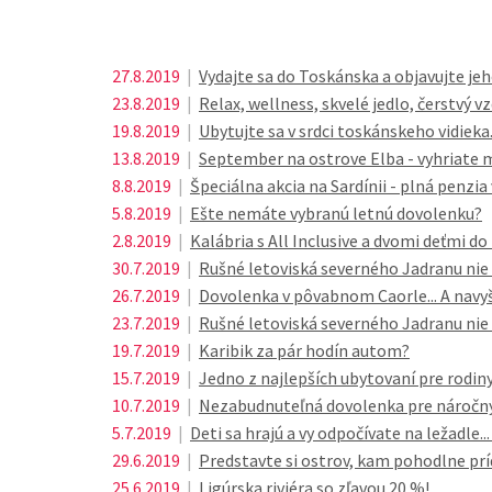
27.8.2019
|
Vydajte sa do Toskánska a objavujte jeh
23.8.2019
|
Relax, wellness, skvelé jedlo, čerstvý 
19.8.2019
|
Ubytujte sa v srdci toskánskeho vidieka.
13.8.2019
|
September na ostrove Elba - vyhriate m
8.8.2019
|
Špeciálna akcia na Sardínii - plná penzia
5.8.2019
|
Ešte nemáte vybranú letnú dovolenku?
2.8.2019
|
Kalábria s All Inclusive a dvomi deťmi d
30.7.2019
|
Rušné letoviská severného Jadranu nie 
26.7.2019
|
Dovolenka v pôvabnom Caorle... A navyše
23.7.2019
|
Rušné letoviská severného Jadranu nie 
19.7.2019
|
Karibik za pár hodín autom?
15.7.2019
|
Jedno z najlepších ubytovaní pre rodiny
10.7.2019
|
Nezabudnuteľná dovolenka pre náročnýc
5.7.2019
|
Deti sa hrajú a vy odpočívate na ležadle..
29.6.2019
|
Predstavte si ostrov, kam pohodlne prí
25.6.2019
|
Ligúrska riviéra so zľavou 20 %!