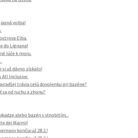
 jasná volba!
.
 ostrova Elba.
e do Lignana!
né lúče k moru.
.
 si už dávno získalo!
All Inclusive.
najradšej trávia celú dovolenku pri bazéne?
iť sa od ruchu a zhonu?
ikadze alebo bazén s vlnobitím...
te dei Marmi!
kempov končia už 28.2.!