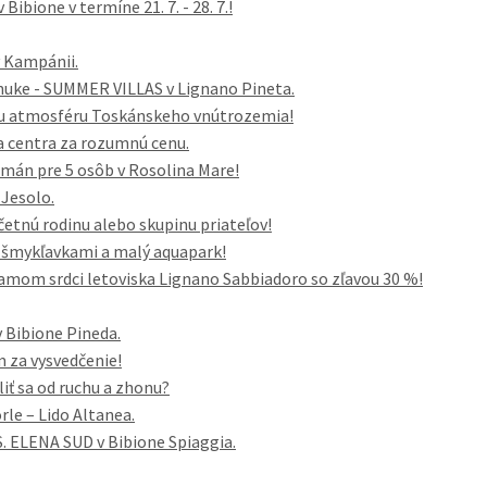
ibione v termíne 21. 7. - 28. 7.!
v Kampánii.
nuke - SUMMER VILLAS v Lignano Pineta.
cku atmosféru Toskánskeho vnútrozemia!
a centra za rozumnú cenu.
tmán pre 5 osôb v Rosolina Mare!
 Jesolo.
tnú rodinu alebo skupinu priateľov!
 šmykľavkami a malý aquapark!
amom srdci letoviska Lignano Sabbiadoro so zľavou 30 %!
 Bibione Pineda.
 za vysvedčenie!
liť sa od ruchu a zhonu?
rle – Lido Altanea.
. ELENA SUD v Bibione Spiaggia.