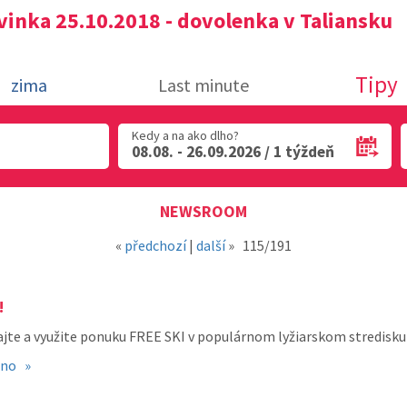
inka 25.10.2018 - dovolenka v Taliansku
Tipy
zima
Last minute
Kedy a na ako dlho?
08.08. - 26.09.2026 / 1 týždeň
NEWSROOM
«
předchozí
|
další
»
115/191
!
ajte a využite ponuku FREE SKI v populárnom lyžiarskom stredisku 
gno »