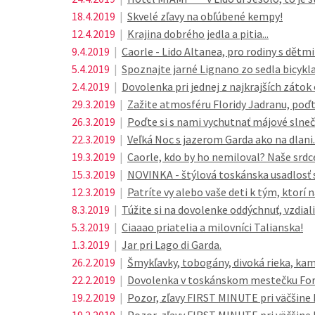
18.4.2019
|
Skvelé zľavy na obľúbené kempy!
12.4.2019
|
Krajina dobrého jedla a pitia...
9.4.2019
|
Caorle - Lido Altanea, pro rodiny s dětmi
5.4.2019
|
Spoznajte jarné Lignano zo sedla bicykla
2.4.2019
|
Dovolenka pri jednej z najkrajších zátok
29.3.2019
|
Zažite atmosféru Floridy Jadranu, poďt
26.3.2019
|
Poďte si s nami vychutnať májové slneč
22.3.2019
|
Veľká Noc s jazerom Garda ako na dlani..
19.3.2019
|
Caorle, kdo by ho nemiloval? Naše srdce
15.3.2019
|
NOVINKA - štýlová toskánska usadlosť s 
12.3.2019
|
Patríte vy alebo vaše deti k tým, ktorí 
8.3.2019
|
Túžite si na dovolenke oddýchnuť, vzdial
5.3.2019
|
Ciaaao priatelia a milovníci Talianska!
1.3.2019
|
Jar pri Lago di Garda.
26.2.2019
|
Šmykľavky, tobogány, divoká rieka, kam
22.2.2019
|
Dovolenka v toskánskom mestečku For
19.2.2019
|
Pozor, zľavy FIRST MINUTE pri väčšine 