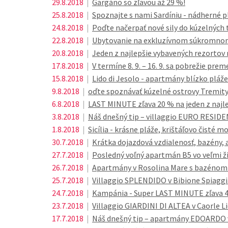
29.8.2018
|
Gargáno so zľavou až 29 %!
25.8.2018
|
Spoznajte s nami Sardíniu - nádherné pl
24.8.2018
|
Poďte načerpať nové sily do kúzelných
22.8.2018
|
Ubytovanie na exkluzívnom súkromnom 
20.8.2018
|
Jeden z najlepšie vybavených rezortov n
17.8.2018
|
V termíne 8. 9. – 16. 9. sa pobrežie pr
15.8.2018
|
Lido di Jesolo - apartmány blízko pláže 
9.8.2018
|
oďte spoznávať kúzelné ostrovy Tremity
6.8.2018
|
LAST MINUTE zľava 20 % na jeden z najle
3.8.2018
|
Náš dnešný tip – villaggio EURO RESIDE
1.8.2018
|
Sicília - krásne pláže, krištáľovo čisté mo
30.7.2018
|
Krátka dojazdová vzdialenosť, bazény, a
27.7.2018
|
Posledný voľný apartmán B5 vo veľmi žia
26.7.2018
|
Apartmány v Rosolina Mare s bazénom a
25.7.2018
|
Villaggio SPLENDIDO v Bibione Spiaggi
24.7.2018
|
Kampánia - Super LAST MINUTE zľava 
23.7.2018
|
Villaggio GIARDINI DI ALTEA v Caorle Li
17.7.2018
|
Náš dnešný tip – apartmány EDOARDO v