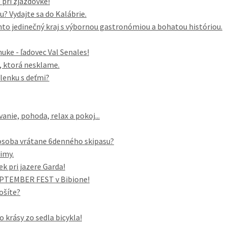
pri zjazdovke!
 Vydajte sa do Kalábrie.
to jedinečný kraj s výbornou gastronómiou a bohatou históriou.
ke - ľadovec Val Senales!
a, ktorá nesklame.
lenku s deťmi?
anie, pohoda, relax a pokoj...
/osoba vrátane 6denného skipasu?
zimy.
ek pri jazere Garda!
SEPTEMBER FEST v Bibione!
ošíte?
o krásy zo sedla bicykla!