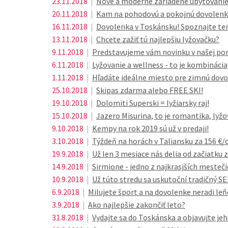
23.11.2018
|
Nové a moderne zariadené ubytovanie 
20.11.2018
|
Kam na pohodovú a pokojnú dovolenku?
16.11.2018
|
Dovolenka v Toskánsku! Spoznajte ten
13.11.2018
|
Chcete zažiť tú najlepšiu lyžovačku?
9.11.2018
|
Predstavujeme vám novinku v našej ponu
6.11.2018
|
Lyžovanie a wellness - to je kombináci
1.11.2018
|
Hľadáte ideálne miesto pre zimnú dovo
25.10.2018
|
Skipas zdarma alebo FREE SKI!
19.10.2018
|
Dolomiti Superski = lyžiarsky raj!
15.10.2018
|
Jazero Misurina, to je romantika, lyžov
9.10.2018
|
Kempy na rok 2019 sú už v predaji!
3.10.2018
|
Týždeň na horách v Taliansku za 156 €
19.9.2018
|
Už len 3 mesiace nás delia od začiatku 
14.9.2018
|
Sirmione - jedno z najkrasjších mesteči
10.9.2018
|
Už túto stredu sa uskutoční tradičný 
6.9.2018
|
Milujete šport a na dovolenke neradi leň
3.9.2018
|
Ako najlepšie zakončiť leto?
31.8.2018
|
Vydajte sa do Toskánska a objavujte jeh