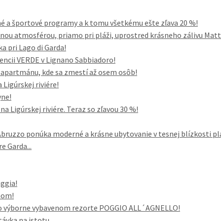
né a športové programy a k tomu všetkému ešte zľava 20 %!
nou atmosférou, priamo pri pláži, uprostred krásneho zálivu Mattin
ka pri Lago di Garda!
dencii VERDE v Lignano Sabbiadoro!
o apartmánu, kde sa zmestí až osem osôb!
Ligúrskej riviére!
yne!
a Ligúrskej riviére. Teraz so zľavou 30 %!
uzzo ponúka moderné a krásne ubytovanie v tesnej blízkosti pl
e Garda...
aggia!
nom!
vo výborne vybavenom rezorte POGGIO ALL´AGNELLO!
távka na istotu.