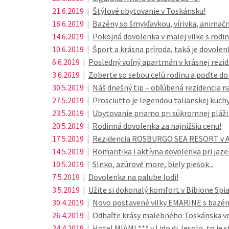
21.6.2019
|
Štýlové ubytovanie v Toskánsku!
18.6.2019
|
Bazény so šmykľavkou, vírivka, animač
14.6.2019
|
Pokojná dovolenka v malej vilke s rodin
10.6.2019
|
Šport a krásna príroda, taká je dovolen
6.6.2019
|
Posledný voľný apartmán v krásnej rezi
3.6.2019
|
Zoberte so sebou celú rodinu a poďte d
30.5.2019
|
Náš dnešný tip – obľúbená rezidencia na 
27.5.2019
|
Prosciutto je legendou talianskej kuch
23.5.2019
|
Ubytovanie priamo pri súkromnej pláži n
20.5.2019
|
Rodinná dovolenka za najnižšiu cenu!
17.5.2019
|
Rezidencia ROSBURGO SEA RESORT v Abr
14.5.2019
|
Romantika i aktívna dovolenka pri jazer
10.5.2019
|
Slnko, azúrové more, biely piesok...
7.5.2019
|
Dovolenka na palube lodi!
3.5.2019
|
Užite si dokonalý komfort v Bibione Spi
30.4.2019
|
Novo postavené vilky EMARINE s bazé
26.4.2019
|
Odhaľte krásy malebného Toskánska 
24.4.2019
|
Hotel MIAMI *** v Lido di Jesolo, to je s