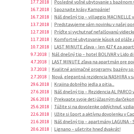
17.7.2018
|
Posledné voľné ubytovanie s bazénom v B
16.7.2018
|
Spoznajte krásy Kampánie!
16.7.2018
|
Náš dnešný tip – villaggio MACINELLE 
13.7.2018
|
Predstavujeme vám novinku v našej po
12.7.2018
|
Príďte si vychutnať nefalšovanú vidie
11.7.2018
|
Komfortné ubytovanie kúsok od pláže 
10.7.2018
|
LAST MINUTE zľava – len 427 € za apar
9.7.2018
|
Náš dnešný tip – hotel BOLIVAR v Lido di
4.7.2018
|
LAST MINUTE zľava na apartmán pre poče
3.7.2018
|
Kvalitné animačné programy, bazény so
2.7.2018
|
Nová, elegantná rezidencia NASHIRA v s
29.6.2018
|
Krajina dobrého jedla a pitia...
27.6.2018
|
Náš dnešný tip – Rezidencia AL PARCO v
26.6.2018
|
Prekvapte svoje deti úžasným darčekom
25.6.2018
|
Túžite si na dovolenke oddýchnuť, vzdia
22.6.2018
|
Užite si šport a aktívnu dovolenku v Cao
21.6.2018
|
Náš dnešný tip – apartmány LAGUNA - S
20.6.2018
|
Lignano – ušetrite hneď dvakrát!