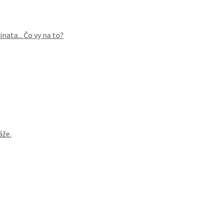
ata... Čo vy na to?
áže.