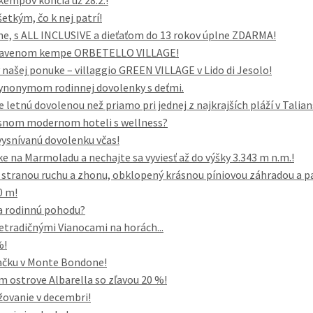
kempov končia už 28.2.!
šetkým, čo k nej patrí!
ene, s ALL INCLUSIVE a dieťaťom do 13 rokov úplne ZDARMA!
vybavenom kempe ORBETELLO VILLAGE!
našej ponuke – villaggio GREEN VILLAGE v Lido di Jesolo!
 synonymom rodinnej dovolenky s deťmi.
e letnú dovolenou než priamo pri jednej z najkrajších pláží v Talia
rásnom modernom hoteli s wellness?
vysnívanú dovolenku včas!
e na Marmoladu a nechajte sa vyviesť až do výšky 3.343 m n.m.!
i, stranou ruchu a zhonu, obklopený krásnou píniovou záhradou a p
0 m!
a rodinnú pohodu?
etradičnými Vianocami na horách...
%!
vačku v Monte Bondone!
ostrove Albarella so zľavou 20 %!
žovanie v decembri!