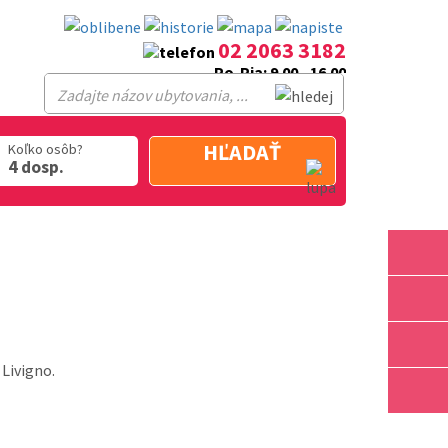
02 2063 3182
Po-Pia: 9.00 - 16.00
HĽADAŤ
Koľko osôb?
4 dosp.
Livigno.