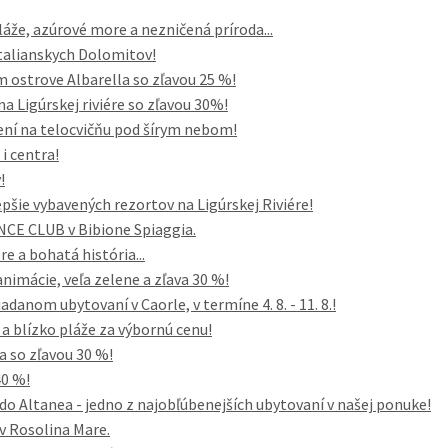
áže, azúrové more a nezničená príroda...
 talianskych Dolomitov!
ostrove Albarella so zľavou 25 %!
a Ligúrskej riviére so zľavou 30%!
emení na telocvičňu pod šírym nebom!
i centra!
!
pšie vybavených rezortov na Ligúrskej Riviére!
NCE CLUB v Bibione Spiaggia.
re a bohatá história...
nimácie, veľa zelene a zľava 30 %!
danom ubytovaní v Caorle, v termíne 4. 8. - 11. 8.!
 blízko pláže za výbornú cenu!
a so zľavou 30 %!
40 %!
do Altanea - jedno z najobľúbenejších ubytovaní v našej ponuke!
 Rosolina Mare.