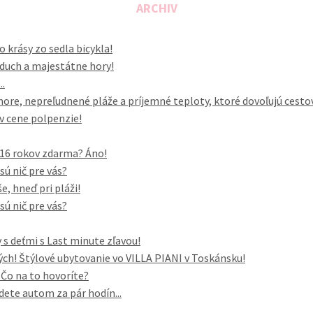
ARCHIV
o krásy zo sedla bicykla!
vzduch a majestátne hory!
..
ore, nepreľudnené pláže a príjemné teploty, ktoré dovoľujú cesto
 v cene polpenzie!
o 16 rokov zdarma? Áno!
sú nič pre vás?
, hneď pri pláži!
sú nič pre vás?
 s deťmi s Last minute zľavou!
h! Štýlové ubytovanie vo VILLA PIANI v Toskánsku!
. Čo na to hovoríte?
dete autom za pár hodín...