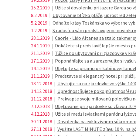
19.2.2019
|
Pozor, zľavy FIRST MINUTE pri väčšine 
15.2.2019
|
Užite si dovolenku pri jazere Garda so v
8.2.2019
|
Ubytovanie blízko pláže, uprostred zel
5.2.2019
|
Odhaľte krásy Toskánska vo výborne 
1.2.2019
|
S radosťou vám predstavujeme novinku v 
28.1.2019
|
Caorle - Lido Altanea sa stalo takmer
24.1.2019
|
Dokážete si predstaviť lepšie miesto pr
21.1.2019
|
Túžite po ubytovaní pri zjazdovke v k
17.1.2019
|
Poponáhľajte sa a zarezervujte si vašu 
14.1.2019
|
Ubytujte sa priamo pri kabínovej lanovk
11.1.2019
|
Predstavte si elegantný hotel pri pláž
18.12.2018
|
Ubytujte sa na zjazdovke vo výške 140
14.12.2018
|
Uprednostňujete pokojnú atmosféru 
11.12.2018
|
Prekvapte svoju milovanú polovičku n
7.12.2018
|
Ubytovanie pri zjazdovke so zľavou 10 
4.12.2018
|
Užite si medzi sviatkami parádnu lyžo
30.11.2018
|
Dovolenka na exkluzívnom súkromnom 
27.11.2018
|
Využite LAST MINUTE zľavu 10 % na ly