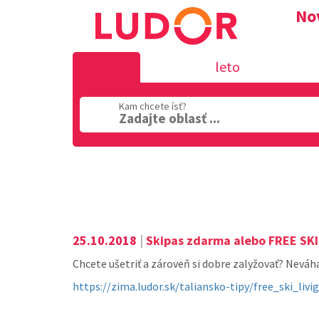
Nov
leto
Kam chcete ísť?
Zadajte oblasť ...
Oblasť
25.10.2018
|
Skipas zdarma alebo FREE SKI
Chcete ušetriť a zároveň si dobre zalyžovať? Neváh
https://zima.ludor.sk/taliansko-tipy/free_ski_livi