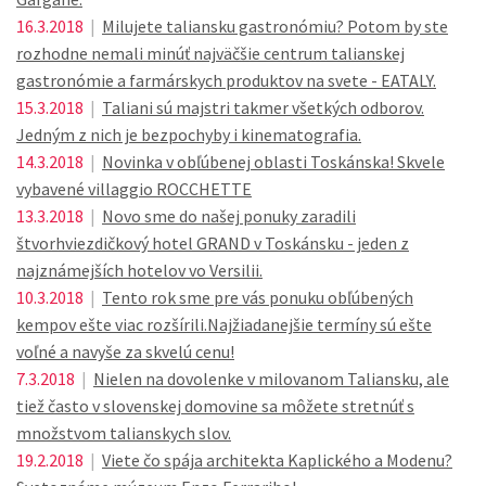
16.3.2018
|
Milujete taliansku gastronómiu? Potom by ste
rozhodne nemali minúť najväčšie centrum talianskej
gastronómie a farmárskych produktov na svete - EATALY.
15.3.2018
|
Taliani sú majstri takmer všetkých odborov.
Jedným z nich je bezpochyby i kinematografia.
14.3.2018
|
Novinka v obľúbenej oblasti Toskánska! Skvele
vybavené villaggio ROCCHETTE
13.3.2018
|
Novo sme do našej ponuky zaradili
štvorhviezdičkový hotel GRAND v Toskánsku - jeden z
najznámejších hotelov vo Versilii.
10.3.2018
|
Tento rok sme pre vás ponuku obľúbených
kempov ešte viac rozšírili.Najžiadanejšie termíny sú ešte
voľné a navyše za skvelú cenu!
7.3.2018
|
Nielen na dovolenke v milovanom Taliansku, ale
tiež často v slovenskej domovine sa môžete stretnúť s
množstvom talianskych slov.
19.2.2018
|
Viete čo spája architekta Kaplického a Modenu?