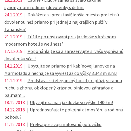
28.1.2019
|
Caorle - Lido Altanea sa stalo takmer
synonymom rodinnej dovolenky s deťmi.
24.1.2019
|
Dokážete si predstaviť lepšie miesto pre letnú
dovolenou než priamo pri jednej z najkrajších pláží v
Taliansku?
21.1.2019
|
Túžite po ubytovaní pri zjazdovke v krásnom
modernom hoteli s wellness?
17.1.2019
|
Poponáhľajte sa a zarezervujte si vašu vysnívanú
dovolenku včas!
14.1.2019
|
Ubytujte sa priamo pri kabínovej lanovke na
Marmoladu a nechajte sa vyviesť až do výšky 3.343 m n.m.!
11.1.2019
|
Predstavte si elegantný hotel pri pláži, stranou
ruchu a zhonu, obklopený krásnou píniovou záhradou a
palmami...
18.12.2018
|
Ubytujte sa na zjazdovke vo výške 1400 m!
14.12.2018
|
Uprednostňujete pokojnú atmosféru a rodinnú
pohodu?
11.12.2018
|
Prekvapte svoju milovanú polovičku