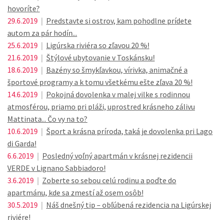
hovoríte?
29.6.2019
|
Predstavte si ostrov, kam pohodlne prídete
autom za pár hodín...
25.6.2019
|
Ligúrska riviéra so zľavou 20 %!
21.6.2019
|
Štýlové ubytovanie v Toskánsku!
18.6.2019
|
Bazény so šmykľavkou, vírivka, animačné a
športové programy a k tomu všetkému ešte zľava 20 %!
14.6.2019
|
Pokojná dovolenka v malej vilke s rodinnou
atmosférou, priamo pri pláži, uprostred krásneho zálivu
Mattinata... Čo vy na to?
10.6.2019
|
Šport a krásna príroda, taká je dovolenka pri Lago
di Garda!
6.6.2019
|
Posledný voľný apartmán v krásnej rezidencii
VERDE v Lignano Sabbiadoro!
3.6.2019
|
Zoberte so sebou celú rodinu a poďte do
apartmánu, kde sa zmestí až osem osôb!
30.5.2019
|
Náš dnešný tip – obľúbená rezidencia na Ligúrskej
riviére!