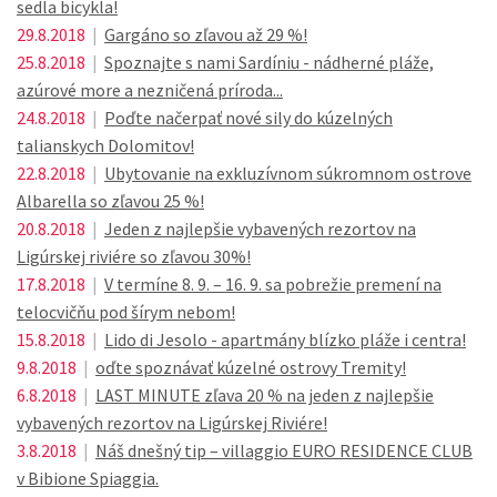
sedla bicykla!
29.8.2018
|
Gargáno so zľavou až 29 %!
25.8.2018
|
Spoznajte s nami Sardíniu - nádherné pláže,
azúrové more a nezničená príroda...
24.8.2018
|
Poďte načerpať nové sily do kúzelných
talianskych Dolomitov!
22.8.2018
|
Ubytovanie na exkluzívnom súkromnom ostrove
Albarella so zľavou 25 %!
20.8.2018
|
Jeden z najlepšie vybavených rezortov na
Ligúrskej riviére so zľavou 30%!
17.8.2018
|
V termíne 8. 9. – 16. 9. sa pobrežie premení na
telocvičňu pod šírym nebom!
15.8.2018
|
Lido di Jesolo - apartmány blízko pláže i centra!
9.8.2018
|
oďte spoznávať kúzelné ostrovy Tremity!
6.8.2018
|
LAST MINUTE zľava 20 % na jeden z najlepšie
vybavených rezortov na Ligúrskej Riviére!
3.8.2018
|
Náš dnešný tip – villaggio EURO RESIDENCE CLUB
v Bibione Spiaggia.