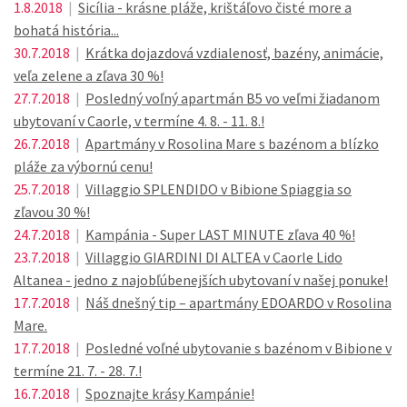
1.8.2018
|
Sicília - krásne pláže, krištáľovo čisté more a
bohatá história...
30.7.2018
|
Krátka dojazdová vzdialenosť, bazény, animácie,
veľa zelene a zľava 30 %!
27.7.2018
|
Posledný voľný apartmán B5 vo veľmi žiadanom
ubytovaní v Caorle, v termíne 4. 8. - 11. 8.!
26.7.2018
|
Apartmány v Rosolina Mare s bazénom a blízko
pláže za výbornú cenu!
25.7.2018
|
Villaggio SPLENDIDO v Bibione Spiaggia so
zľavou 30 %!
24.7.2018
|
Kampánia - Super LAST MINUTE zľava 40 %!
23.7.2018
|
Villaggio GIARDINI DI ALTEA v Caorle Lido
Altanea - jedno z najobľúbenejších ubytovaní v našej ponuke!
17.7.2018
|
Náš dnešný tip – apartmány EDOARDO v Rosolina
Mare.
17.7.2018
|
Posledné voľné ubytovanie s bazénom v Bibione v
termíne 21. 7. - 28. 7.!
16.7.2018
|
Spoznajte krásy Kampánie!