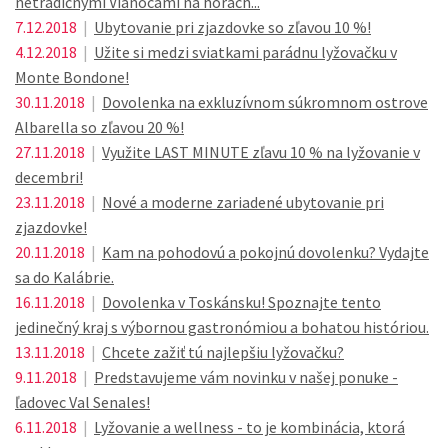
netradičnými Vianocami na horách...
7.12.2018
|
Ubytovanie pri zjazdovke so zľavou 10 %!
4.12.2018
|
Užite si medzi sviatkami parádnu lyžovačku v
Monte Bondone!
30.11.2018
|
Dovolenka na exkluzívnom súkromnom ostrove
Albarella so zľavou 20 %!
27.11.2018
|
Využite LAST MINUTE zľavu 10 % na lyžovanie v
decembri!
23.11.2018
|
Nové a moderne zariadené ubytovanie pri
zjazdovke!
20.11.2018
|
Kam na pohodovú a pokojnú dovolenku? Vydajte
sa do Kalábrie.
16.11.2018
|
Dovolenka v Toskánsku! Spoznajte tento
jedinečný kraj s výbornou gastronómiou a bohatou históriou.
13.11.2018
|
Chcete zažiť tú najlepšiu lyžovačku?
9.11.2018
|
Predstavujeme vám novinku v našej ponuke -
ľadovec Val Senales!
6.11.2018
|
Lyžovanie a wellness - to je kombinácia, ktorá