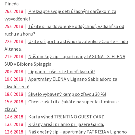
Pineda.
26.6.2018
|
Prekvapte svoje deti úžasným darčekom za
vysvedčenie!
25.6.2018
|
Túžite si na dovolenke oddýchnuť, vzdialiť sa od
ruchu a zhonu?
22.6.2018
|
Užite si šport a aktívnu dovolenku v Caorle – Lido
Altanea.
21.6.2018
|
Náš dnešný tip – apartmány LAGUNA - S. ELENA
SUD v Bibione Spiaggia.
20.6.2018
|
Lignano – ušetrite hneď dvakrát!
19.6.2018
|
Apartmány ELENA v Lignano Sabbiadoro za
skvelú cenu!
18.6.2018
|
Skvelo vybavený kemp so zľavou 30 %!
15.6.2018
|
Chcete ušetriť a čakáte na super last minute
zľavu?
14.6.2018
|
Karta výhod TRENTINO GUEST CARD.
13.6.2018
|
Krásny areál priamo pri jazere Garda.
12.6.2018
|
Náš dnešný tip – apartmány PATRIZIA v Lignano