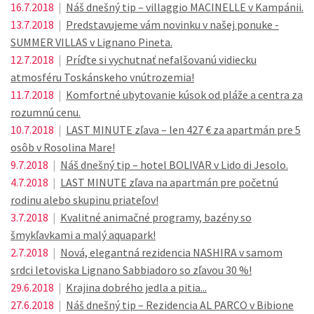
16.7.2018
|
Náš dnešný tip – villaggio MACINELLE v Kampánii.
13.7.2018
|
Predstavujeme vám novinku v našej ponuke -
SUMMER VILLAS v Lignano Pineta.
12.7.2018
|
Príďte si vychutnať nefalšovanú vidiecku
atmosféru Toskánskeho vnútrozemia!
11.7.2018
|
Komfortné ubytovanie kúsok od pláže a centra za
rozumnú cenu.
10.7.2018
|
LAST MINUTE zľava – len 427 € za apartmán pre 5
osôb v Rosolina Mare!
9.7.2018
|
Náš dnešný tip – hotel BOLIVAR v Lido di Jesolo.
4.7.2018
|
LAST MINUTE zľava na apartmán pre početnú
rodinu alebo skupinu priateľov!
3.7.2018
|
Kvalitné animačné programy, bazény so
šmykľavkami a malý aquapark!
2.7.2018
|
Nová, elegantná rezidencia NASHIRA v samom
srdci letoviska Lignano Sabbiadoro so zľavou 30 %!
29.6.2018
|
Krajina dobrého jedla a pitia...
27.6.2018
|
Náš dnešný tip – Rezidencia AL PARCO v Bibione