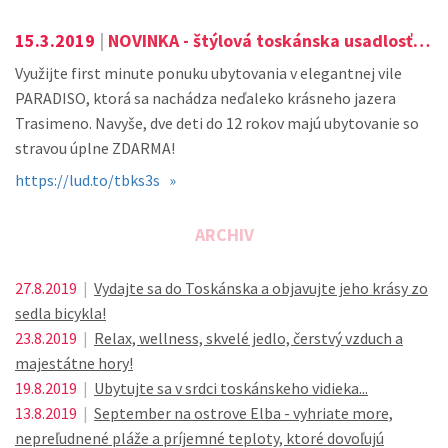
15.3.2019
|
NOVINKA - štýlová toskánska usadlosť s All Inclusive.
Využijte first minute ponuku ubytovania v elegantnej vile
PARADISO, ktorá sa nachádza neďaleko krásneho jazera
Trasimeno. Navyše, dve deti do 12 rokov majú ubytovanie so
stravou úplne ZDARMA!
https://lud.to/tbks3s »
ARCHIV
27.8.2019
|
Vydajte sa do Toskánska a objavujte jeho krásy zo
sedla bicykla!
23.8.2019
|
Relax, wellness, skvelé jedlo, čerstvý vzduch a
majestátne hory!
19.8.2019
|
Ubytujte sa v srdci toskánskeho vidieka...
13.8.2019
|
September na ostrove Elba - vyhriate more,
nepreľudnené pláže a príjemné teploty, ktoré dovoľujú