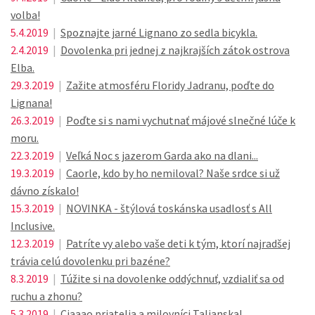
volba!
5.4.2019
|
Spoznajte jarné Lignano zo sedla bicykla.
2.4.2019
|
Dovolenka pri jednej z najkrajších zátok ostrova
Elba.
29.3.2019
|
Zažite atmosféru Floridy Jadranu, poďte do
Lignana!
26.3.2019
|
Poďte si s nami vychutnať májové slnečné lúče k
moru.
22.3.2019
|
Veľká Noc s jazerom Garda ako na dlani...
19.3.2019
|
Caorle, kdo by ho nemiloval? Naše srdce si už
dávno získalo!
15.3.2019
|
NOVINKA - štýlová toskánska usadlosť s All
Inclusive.
12.3.2019
|
Patríte vy alebo vaše deti k tým, ktorí najradšej
trávia celú dovolenku pri bazéne?
8.3.2019
|
Túžite si na dovolenke oddýchnuť, vzdialiť sa od
ruchu a zhonu?
5.3.2019
|
Ciaaao priatelia a milovníci Talianska!