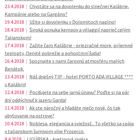
23.4.2018
|
Chystáte sa na dovolenku do slnečnej Kalábrie,
Kampánie alebo na Gargáno?
19.4.2018
|
Užite si dovolenku v Dolomitoch naplno!
18.4.2018
|
Široká ponuka kempov a villaggií naprieč celým
Talianskom!
17.4.2018
|
Zažite čaro Kalábrie - priezračné more, príjemné
teplopty, členité pobrežie a pohostinní ľudia!
16.4.2018
|
Spoznajte s nami čarovnú atmosféru malých
Benátok.
13.4.2018
|
Náš dnešný TIP - hotel PORTO ADA VILLAGE ****
v Kalábrii!
12.4.2018
|
Pociťujete na sebe jarnú únavu? Poďte si na pár
dní oddýchnuť k jazeru Garda!
11.4.2018
|
Ak ste náročný a hľadáte niečo nové, čo tak
ubytovanie na ostrove?
10.4.2018
|
Noblesa, elegancia a sviežosť... To všetko sa spája
v talianskom šumivom víne Prosecco.
9.4.2018
|
LIGÚRSKA - kvetinová riviéra...