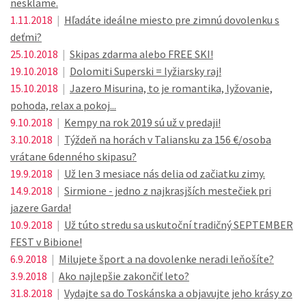
nesklame.
1.11.2018
|
Hľadáte ideálne miesto pre zimnú dovolenku s
deťmi?
25.10.2018
|
Skipas zdarma alebo FREE SKI!
19.10.2018
|
Dolomiti Superski = lyžiarsky raj!
15.10.2018
|
Jazero Misurina, to je romantika, lyžovanie,
pohoda, relax a pokoj...
9.10.2018
|
Kempy na rok 2019 sú už v predaji!
3.10.2018
|
Týždeň na horách v Taliansku za 156 €/osoba
vrátane 6denného skipasu?
19.9.2018
|
Už len 3 mesiace nás delia od začiatku zimy.
14.9.2018
|
Sirmione - jedno z najkrasjších mestečiek pri
jazere Garda!
10.9.2018
|
Už túto stredu sa uskutoční tradičný SEPTEMBER
FEST v Bibione!
6.9.2018
|
Milujete šport a na dovolenke neradi leňošíte?
3.9.2018
|
Ako najlepšie zakončiť leto?
31.8.2018
|
Vydajte sa do Toskánska a objavujte jeho krásy zo