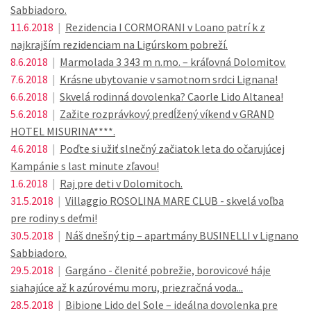
Sabbiadoro.
11.6.2018
|
Rezidencia I CORMORANI v Loano patrí k z
najkrajším rezidenciam na Ligúrskom pobreží.
8.6.2018
|
Marmolada 3 343 m n.mo. – kráľovná Dolomitov.
7.6.2018
|
Krásne ubytovanie v samotnom srdci Lignana!
6.6.2018
|
Skvelá rodinná dovolenka? Caorle Lido Altanea!
5.6.2018
|
Zažite rozprávkový predĺžený víkend v GRAND
HOTEL MISURINA****.
4.6.2018
|
Poďte si užiť slnečný začiatok leta do očarujúcej
Kampánie s last minute zľavou!
1.6.2018
|
Raj pre deti v Dolomitoch.
31.5.2018
|
Villaggio ROSOLINA MARE CLUB - skvelá voľba
pre rodiny s deťmi!
30.5.2018
|
Náš dnešný tip – apartmány BUSINELLI v Lignano
Sabbiadoro.
29.5.2018
|
Gargáno - členité pobrežie, borovicové háje
siahajúce až k azúrovému moru, priezračná voda...
28.5.2018
|
Bibione Lido del Sole – ideálna dovolenka pre