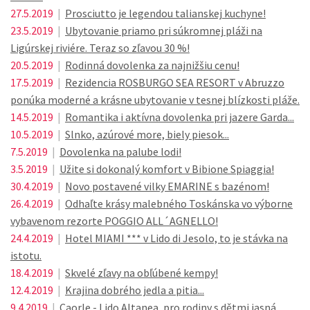
27.5.2019
|
Prosciutto je legendou talianskej kuchyne!
23.5.2019
|
Ubytovanie priamo pri súkromnej pláži na
Ligúrskej riviére. Teraz so zľavou 30 %!
20.5.2019
|
Rodinná dovolenka za najnižšiu cenu!
17.5.2019
|
Rezidencia ROSBURGO SEA RESORT v Abruzzo
ponúka moderné a krásne ubytovanie v tesnej blízkosti pláže.
14.5.2019
|
Romantika i aktívna dovolenka pri jazere Garda...
10.5.2019
|
Slnko, azúrové more, biely piesok...
7.5.2019
|
Dovolenka na palube lodi!
3.5.2019
|
Užite si dokonalý komfort v Bibione Spiaggia!
30.4.2019
|
Novo postavené vilky EMARINE s bazénom!
26.4.2019
|
Odhaľte krásy malebného Toskánska vo výborne
vybavenom rezorte POGGIO ALL´AGNELLO!
24.4.2019
|
Hotel MIAMI *** v Lido di Jesolo, to je stávka na
istotu.
18.4.2019
|
Skvelé zľavy na obľúbené kempy!
12.4.2019
|
Krajina dobrého jedla a pitia...
9.4.2019
|
Caorle - Lido Altanea, pro rodiny s dětmi jasná