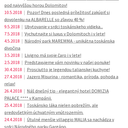
pod najvyššou horou Dolomitov!
10.5.2018
|
Pozor! Dnes posledná príležitosť zakúpiť si
dovolenku na ALBARELLE so zľavou 40 %!
9.5.2018
|
Ubytovanie v srdci toskánskeho vidieka...
7.5.2018
|
Vychutnajte si luxus v Dolomitoch i v lete!
4.5.2018
|
Národný park MAREMMA - unikátna toskánska
divočina
3.5.2018
|
Livigno má svoje čaro i v lete!
2.5.2018
|
Predstavujeme vám novinku v našej ponuke!
30.4.2018
|
Prosciutto je legendou talianskej kuchyne!
27.4.2018
|
Jazero Misurina - romantika, príroda, pohoda a
relax!
26.4.2018
|
Náš dnešný tip - elegantný hotel DOMIZIA
PALACE **** v Kampánii.
25.4.2018
|
Toskánsko láka nielen pobrežím, ale
predovšetkým úchvatným vnútrozemím.
24.4.2018
|
Útulné menšie villaggio MALIA sa nachádza v
srdci Národného parku Gargáno.