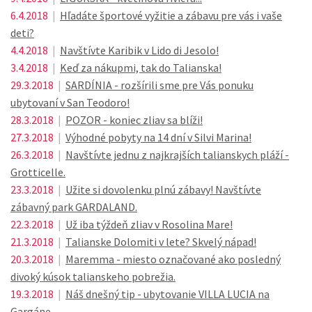
6.4.2018
|
Hľadáte športové vyžitie a zábavu pre vás i vaše
deti?
4.4.2018
|
Navštívte Karibik v Lido di Jesolo!
3.4.2018
|
Keď za nákupmi, tak do Talianska!
29.3.2018
|
SARDÍNIA - rozšírili sme pre Vás ponuku
ubytovaní v San Teodoro!
28.3.2018
|
POZOR - koniec zliav sa blíži!
27.3.2018
|
Výhodné pobyty na 14 dní v Silvi Marina!
26.3.2018
|
Navštívte jednu z najkrajších talianskych pláží -
Grotticelle.
23.3.2018
|
Užite si dovolenku plnú zábavy! Navštívte
zábavný park GARDALAND.
22.3.2018
|
Už iba týždeň zliav v Rosolina Mare!
21.3.2018
|
Talianske Dolomiti v lete? Skvelý nápad!
20.3.2018
|
Maremma - miesto označované ako posledný
divoký kúsok talianskeho pobrežia.
19.3.2018
|
Náš dnešný tip - ubytovanie VILLA LUCIA na
Gargáne.