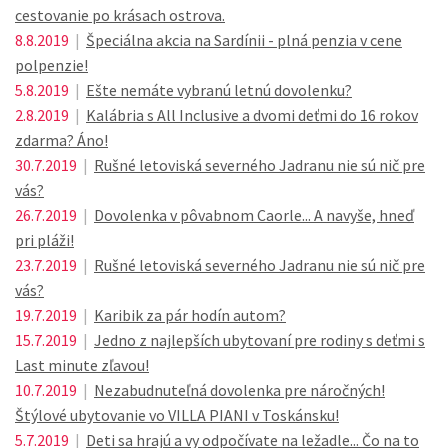
cestovanie po krásach ostrova.
8.8.2019
|
Špeciálna akcia na Sardínii - plná penzia v cene
polpenzie!
5.8.2019
|
Ešte nemáte vybranú letnú dovolenku?
2.8.2019
|
Kalábria s All Inclusive a dvomi deťmi do 16 rokov
zdarma? Áno!
30.7.2019
|
Rušné letoviská severného Jadranu nie sú nič pre
vás?
26.7.2019
|
Dovolenka v pôvabnom Caorle... A navyše, hneď
pri pláži!
23.7.2019
|
Rušné letoviská severného Jadranu nie sú nič pre
vás?
19.7.2019
|
Karibik za pár hodín autom?
15.7.2019
|
Jedno z najlepších ubytovaní pre rodiny s deťmi s
Last minute zľavou!
10.7.2019
|
Nezabudnuteľná dovolenka pre náročných!
Štýlové ubytovanie vo VILLA PIANI v Toskánsku!
5.7.2019
|
Deti sa hrajú a vy odpočívate na ležadle... Čo na to