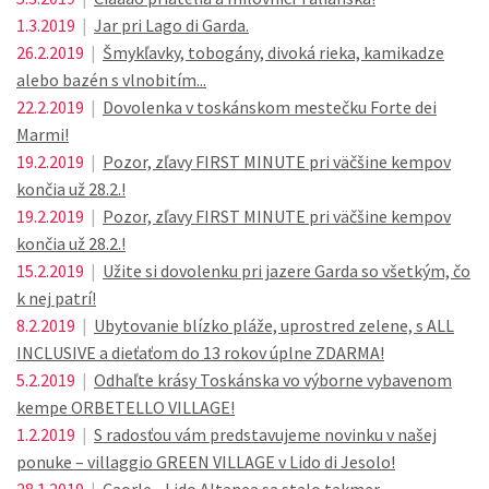
1.3.2019
|
Jar pri Lago di Garda.
26.2.2019
|
Šmykľavky, tobogány, divoká rieka, kamikadze
alebo bazén s vlnobitím...
22.2.2019
|
Dovolenka v toskánskom mestečku Forte dei
Marmi!
19.2.2019
|
Pozor, zľavy FIRST MINUTE pri väčšine kempov
končia už 28.2.!
19.2.2019
|
Pozor, zľavy FIRST MINUTE pri väčšine kempov
končia už 28.2.!
15.2.2019
|
Užite si dovolenku pri jazere Garda so všetkým, čo
k nej patrí!
8.2.2019
|
Ubytovanie blízko pláže, uprostred zelene, s ALL
INCLUSIVE a dieťaťom do 13 rokov úplne ZDARMA!
5.2.2019
|
Odhaľte krásy Toskánska vo výborne vybavenom
kempe ORBETELLO VILLAGE!
1.2.2019
|
S radosťou vám predstavujeme novinku v našej
ponuke – villaggio GREEN VILLAGE v Lido di Jesolo!