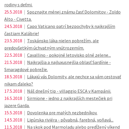
rodiny s deťmi.
25.5.2018
|
Spoznajte ménej známu časť Dolomitov - Zoldo
Alto - Civetta.
24.5.2018
|
Capo Vaticano patrí bezpochyby k najkrajším
častiam Kalábrie!
23.5.2018
|
Toskánsko láka nielen pobrežím, ale
predovšetkým úchvatným vnútrozemím.
22.5.2018
|
Cavallino - pokojné letovisko plné zelene...
21.5.2018
|
Najkrajšia a najluxusnejšia oblasť Sardínie -
Smaragdové pobrežie.
18.5.2018
|
Lákajú vás Dolomity, ale nechce sa vám cestovať
nikam ďaleko?
17.5.2018
|
Náš dnešný tip - villaggio ESCA v Kampánii.
16.5.2018
|
Sirmione - jedno z najkrajších mestečiek pri
jazere Garda.
15.5.2018
|
Dovolenka pre malých nezbedníkov.
14.5.2018
|
Ligúrska riviéra - pôvabná, farebná, voňavá...
11.5.2018
|
Na skok pod Marmoladu alebo predĺžený víkend