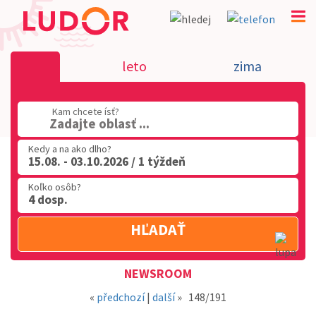
Novinka 15.3.2019 - dovolenka v Tali
leto
zima
02 2063 3182
Kam chcete ísť?
Po-Pia: 9.00 - 16.00
Zadajte oblasť ...
Kedy a na ako dlho?
15.08. - 03.10.2026 / 1 týždeň
Koľko osôb?
4 dosp.
HĽADAŤ
Oblasť
NEWSROOM
«
předchozí
|
další
»
148/191