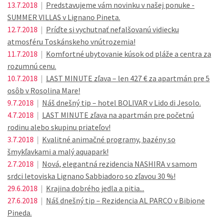
13.7.2018
|
Predstavujeme vám novinku v našej ponuke -
SUMMER VILLAS v Lignano Pineta.
12.7.2018
|
Príďte si vychutnať nefalšovanú vidiecku
atmosféru Toskánskeho vnútrozemia!
11.7.2018
|
Komfortné ubytovanie kúsok od pláže a centra za
rozumnú cenu.
10.7.2018
|
LAST MINUTE zľava – len 427 € za apartmán pre 5
osôb v Rosolina Mare!
9.7.2018
|
Náš dnešný tip – hotel BOLIVAR v Lido di Jesolo.
4.7.2018
|
LAST MINUTE zľava na apartmán pre početnú
rodinu alebo skupinu priateľov!
3.7.2018
|
Kvalitné animačné programy, bazény so
šmykľavkami a malý aquapark!
2.7.2018
|
Nová, elegantná rezidencia NASHIRA v samom
srdci letoviska Lignano Sabbiadoro so zľavou 30 %!
29.6.2018
|
Krajina dobrého jedla a pitia...
27.6.2018
|
Náš dnešný tip – Rezidencia AL PARCO v Bibione
Pineda.