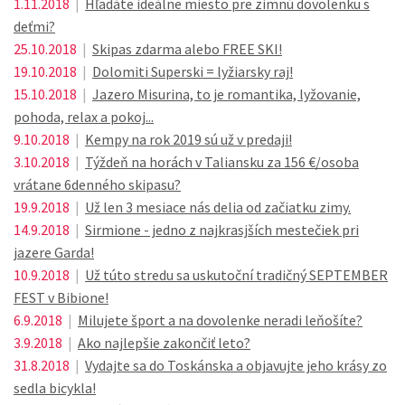
1.11.2018
|
Hľadáte ideálne miesto pre zimnú dovolenku s
deťmi?
25.10.2018
|
Skipas zdarma alebo FREE SKI!
19.10.2018
|
Dolomiti Superski = lyžiarsky raj!
15.10.2018
|
Jazero Misurina, to je romantika, lyžovanie,
pohoda, relax a pokoj...
9.10.2018
|
Kempy na rok 2019 sú už v predaji!
3.10.2018
|
Týždeň na horách v Taliansku za 156 €/osoba
vrátane 6denného skipasu?
19.9.2018
|
Už len 3 mesiace nás delia od začiatku zimy.
14.9.2018
|
Sirmione - jedno z najkrasjších mestečiek pri
jazere Garda!
10.9.2018
|
Už túto stredu sa uskutoční tradičný SEPTEMBER
FEST v Bibione!
6.9.2018
|
Milujete šport a na dovolenke neradi leňošíte?
3.9.2018
|
Ako najlepšie zakončiť leto?
31.8.2018
|
Vydajte sa do Toskánska a objavujte jeho krásy zo
sedla bicykla!