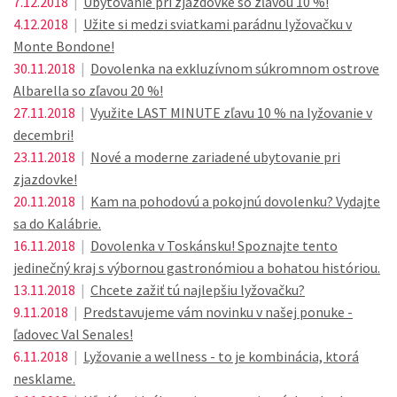
7.12.2018
|
Ubytovanie pri zjazdovke so zľavou 10 %!
4.12.2018
|
Užite si medzi sviatkami parádnu lyžovačku v
Monte Bondone!
30.11.2018
|
Dovolenka na exkluzívnom súkromnom ostrove
Albarella so zľavou 20 %!
27.11.2018
|
Využite LAST MINUTE zľavu 10 % na lyžovanie v
decembri!
23.11.2018
|
Nové a moderne zariadené ubytovanie pri
zjazdovke!
20.11.2018
|
Kam na pohodovú a pokojnú dovolenku? Vydajte
sa do Kalábrie.
16.11.2018
|
Dovolenka v Toskánsku! Spoznajte tento
jedinečný kraj s výbornou gastronómiou a bohatou históriou.
13.11.2018
|
Chcete zažiť tú najlepšiu lyžovačku?
9.11.2018
|
Predstavujeme vám novinku v našej ponuke -
ľadovec Val Senales!
6.11.2018
|
Lyžovanie a wellness - to je kombinácia, ktorá
nesklame.