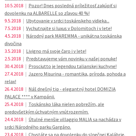
10.5.2018
|
Pozor! Dnes posledná príležitosť zakúpiť si
dovolenku na ALBARELLE so zľavou 40 %!
9.5.2018
|
Ubytovanie v srdci toskánskeho vidieka...
7.5.2018
|
Vychutnajte si luxus v Dolomitoch i v lete!
4.5.2018
|
Národný park MAREMMA - unikátna toskánska
divočina
3.5.2018
|
Livigno má svoje čaro i v lete!
2.5.2018
|
Predstavujeme vám novinku v našej ponuke!
30.4.2018
|
Prosciutto je legendou talianskej kuchyne!
27.4.2018
|
Jazero Misurina - romantika, príroda, pohoda a
relax!
26.4.2018
|
Náš dnešný tip - elegantný hotel DOMIZIA
PALACE **** v Kampánii.
25.4.2018
|
Toskánsko láka nielen pobrežím, ale
predovšetkým úchvatným vnútrozemím.
24.4.2018
|
Útulné menšie villaggio MALIA sa nachádza v
srdci Národného parku Gargáno.
23.4.2018
|
Chystáte sa na dovolenku do slnečnej Kalábrie,