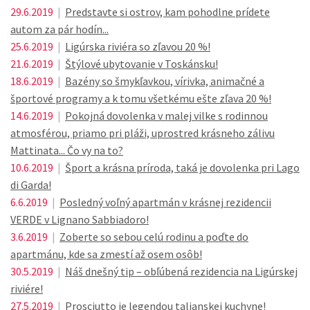
29.6.2019
|
Predstavte si ostrov, kam pohodlne prídete
autom za pár hodín...
25.6.2019
|
Ligúrska riviéra so zľavou 20 %!
21.6.2019
|
Štýlové ubytovanie v Toskánsku!
18.6.2019
|
Bazény so šmykľavkou, vírivka, animačné a
športové programy a k tomu všetkému ešte zľava 20 %!
14.6.2019
|
Pokojná dovolenka v malej vilke s rodinnou
atmosférou, priamo pri pláži, uprostred krásneho zálivu
Mattinata... Čo vy na to?
10.6.2019
|
Šport a krásna príroda, taká je dovolenka pri Lago
di Garda!
6.6.2019
|
Posledný voľný apartmán v krásnej rezidencii
VERDE v Lignano Sabbiadoro!
3.6.2019
|
Zoberte so sebou celú rodinu a poďte do
apartmánu, kde sa zmestí až osem osôb!
30.5.2019
|
Náš dnešný tip – obľúbená rezidencia na Ligúrskej
riviére!
27.5.2019
|
Prosciutto je legendou talianskej kuchyne!