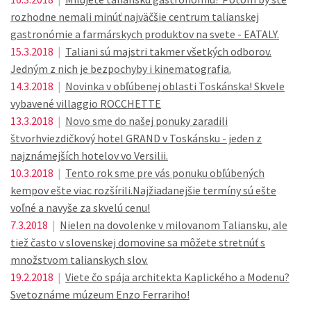
rozhodne nemali minúť najväčšie centrum talianskej
gastronómie a farmárskych produktov na svete - EATALY.
15.3.2018
|
Taliani sú majstri takmer všetkých odborov.
Jedným z nich je bezpochyby i kinematografia.
14.3.2018
|
Novinka v obľúbenej oblasti Toskánska! Skvele
vybavené villaggio ROCCHETTE
13.3.2018
|
Novo sme do našej ponuky zaradili
štvorhviezdičkový hotel GRAND v Toskánsku - jeden z
najznámejších hotelov vo Versilii.
10.3.2018
|
Tento rok sme pre vás ponuku obľúbených
kempov ešte viac rozšírili.Najžiadanejšie termíny sú ešte
voľné a navyše za skvelú cenu!
7.3.2018
|
Nielen na dovolenke v milovanom Taliansku, ale
tiež často v slovenskej domovine sa môžete stretnúť s
množstvom talianskych slov.
19.2.2018
|
Viete čo spája architekta Kaplického a Modenu?
Svetoznáme múzeum Enzo Ferrariho!