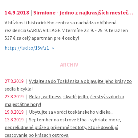
14.9.2018
|
Sirmione - jedno z najkrasjších mestečiek pri jazere Garda!
V blízkosti historického centra sa nachádza obľúbená
rezidencia GARDA VILLAGE. V termíne 22. 9. - 29. 9. teraz len
537 € za celý apartmán pre 4 osoby!
https://lud.to/15vfz1 »
ARCHIV
27.8.2019
|
Vydajte sa do Toskánska a objavujte jeho krásy zo
sedla bicykla!
23.8.2019
|
Relax, wellness, skvelé jedlo, čerstvý vzduch a
majestátne hory!
19.8.2019
|
Ubytujte sa v srdci toskánskeho vidieka...
13.8.2019
|
September na ostrove Elba - vyhriate more,
nepreľudnené pláže a príjemné teploty, ktoré dovoľujú
cestovanie po krásach ostrova.