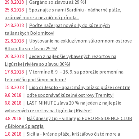
29.8.2018
|
Gargáno so zľavou až 29 %!
25.8.2018
|
Spoznajte s nami Sardíniu - nádherné pláže,
azúrové more a nezničená príroda...
24.8.2018
|
Poďte načerpať nové sily do kúzelných
talianskych Dolomitov!
22.8.2018
|
Ubytovanie na exkluzívnom súkromnom ostrove
Albarella so zľavou 25 %!
20.8.2018
|
Jeden z najlepšie vybavených rezortov na
Ligúrskej riviére so zľavou 30%!
17.8.2018
|
V termíne 8. 9. – 16. 9. sa pobrežie premení na
telocvičňu pod šírym nebom!
15.8.2018
|
Lido di Jesolo - apartmány blízko pláže i centra!
9.8.2018
|
oďte spoznávať kúzelné ostrovy Tremity!
6.8.2018
|
LAST MINUTE zľava 20 % na jeden z najlepšie
vybavených rezortov na Ligúrskej Riviére!
3.8.2018
|
Náš dnešný tip – villaggio EURO RESIDENCE CLUB
v Bibione Spiaggia.
1.8.2018
|
Sicília - krásne pláže, krištáľovo čisté more a