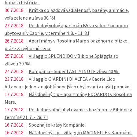
bohatá história...
30.7.2018
|
Krátka dojazdová vzdialenosť, bazény, animácie,
veľa zelene a zľava 30 %!
27.7.2018
|
Posledný voľný apartmán B5 vo veľmi žiadanom
ubytovaní v Caorle, v termíne 4. 8. - 11. 8.!
26.7.2018
|
Apartmány v Rosolina Mare s bazénom a blízko
pláže za výbornú cenu!
25.7.2018
|
Villaggio SPLENDIDO v Bibione Spiaggia so
zľavou 30 %!
24.7.2018
|
Kampánia - Super LAST MINUTE zľava 40 %!
23.7.2018
|
Villaggio GIARDINI DI ALTEA v Caorle Lido
Altanea - jedno z najobľúbenejších ubytovaní v našej ponuke!
17.7.2018
|
Náš dnešný tip – apartmány EDOARDO v Rosolina
Mare.
17.7.2018
|
Posledné voľné ubytovanie s bazénom v Bibione v
termíne 21. 7. - 28. 7.!
16.7.2018
|
Spoznajte krásy Kampánie!
16.7.2018
|
Náš dnešný tip – villaggio MACINELLE v Kampánii.