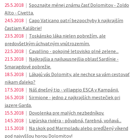
25.5.2018
|
Spoznajte ménej známu časť Dolomitov - Zoldo
Alto - Civetta.
24.5.2018
|
Capo Vaticano patrí bezpochyby k najkrajším
častiam Kalábrie!
23.5.2018
|
Toskánsko láka nielen pobrežím, ale
predovšetkým úchvatným vnútrozemím.
22.5.2018
|
Cavallino - pokojné letovisko plné zelene...
21.5.2018
|
Najkrajšia a najluxusnejšia oblasť Sardínie -
Smaragdové pobrežie.
18.5.2018
|
Lákajú vás Dolomity, ale nechce sa vám cestovať
nikam ďaleko?
17.5.2018
|
Náš dnešný tip - villaggio ESCA v Kampánii.
16.5.2018
|
Sirmione - jedno z najkrajších mestečiek pri
jazere Garda.
15.5.2018
|
Dovolenka pre malých nezbedníkov.
14.5.2018
|
Ligúrska riviéra - pôvabná, farebná, voňavá...
11.5.2018
|
Na skok pod Marmoladu alebo predĺžený víkend
pod najvyššou horou Dolomitov!