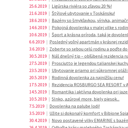
25.6.2019
|
Ligúrska riviéra so zľavou 20 %!
21.6.2019
|
Štýlové ubytovanie v Toskánsku!
18.6.2019
|
Bazény so šmykľavkou, vírivka, animač
14.6.2019
|
Pokojná dovolenka v malej vilke s rodin
10.6.2019
|
Šport a krásna príroda, taká je dovolen
6.6.2019
|
Posledný voľný apartmán v krásnej rezi
3.6.2019
|
Zoberte so sebou celú rodinu a poďte d
30.5.2019
|
Náš dnešný tip – obľúbená rezidencia na 
27.5.2019
|
Prosciutto je legendou talianskej kuch
23.5.2019
|
Ubytovanie priamo pri súkromnej pláži n
20.5.2019
|
Rodinná dovolenka za najnižšiu cenu!
17.5.2019
|
Rezidencia ROSBURGO SEA RESORT v Abr
14.5.2019
|
Romantika i aktívna dovolenka pri jazer
10.5.2019
|
Slnko, azúrové more, biely piesok...
7.5.2019
|
Dovolenka na palube lodi!
3.5.2019
|
Užite si dokonalý komfort v Bibione Spi
30.4.2019
|
Novo postavené vilky EMARINE s bazé
26.4.2019
|
Odhaľte krásy malebného Toskánska 