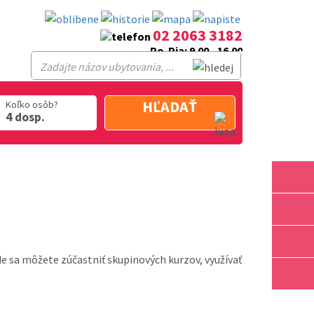
02 2063 3182
Po-Pia: 9.00 - 16.00
HĽADAŤ
Koľko osôb?
4 dosp.
e sa môžete zúčastniť skupinových kurzov, využívať