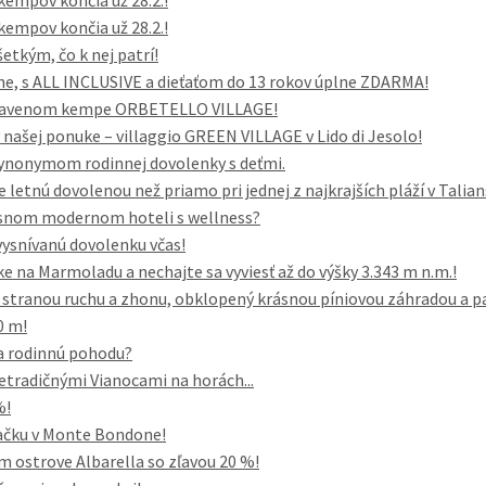
kempov končia už 28.2.!
kempov končia už 28.2.!
šetkým, čo k nej patrí!
ene, s ALL INCLUSIVE a dieťaťom do 13 rokov úplne ZDARMA!
vybavenom kempe ORBETELLO VILLAGE!
našej ponuke – villaggio GREEN VILLAGE v Lido di Jesolo!
 synonymom rodinnej dovolenky s deťmi.
e letnú dovolenou než priamo pri jednej z najkrajších pláží v Talia
rásnom modernom hoteli s wellness?
vysnívanú dovolenku včas!
e na Marmoladu a nechajte sa vyviesť až do výšky 3.343 m n.m.!
i, stranou ruchu a zhonu, obklopený krásnou píniovou záhradou a p
0 m!
a rodinnú pohodu?
etradičnými Vianocami na horách...
%!
vačku v Monte Bondone!
ostrove Albarella so zľavou 20 %!