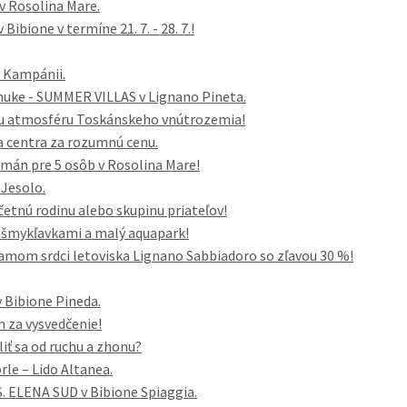
 Rosolina Mare.
ibione v termíne 21. 7. - 28. 7.!
v Kampánii.
nuke - SUMMER VILLAS v Lignano Pineta.
cku atmosféru Toskánskeho vnútrozemia!
a centra za rozumnú cenu.
tmán pre 5 osôb v Rosolina Mare!
 Jesolo.
tnú rodinu alebo skupinu priateľov!
 šmykľavkami a malý aquapark!
amom srdci letoviska Lignano Sabbiadoro so zľavou 30 %!
 Bibione Pineda.
 za vysvedčenie!
liť sa od ruchu a zhonu?
rle – Lido Altanea.
. ELENA SUD v Bibione Spiaggia.