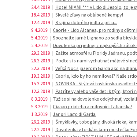
24.4.2019
|
Hotel MIAMI *** v Lido di Jesolo, to je s
18.4.2019
|
Skvelé zľavy na obľúbené kempy!
12.4.2019
|
Krajina dobrého jedla a pitia...
9.4.2019
|
Caorle - Lido Altanea, pro rodiny s dětmi
5.4.2019
|
Spoznajte jarné Lignano zo sedla bicykla
2.4.2019
|
Dovolenka pri jednej z najkrajších zátok
29.3.2019
|
Zažite atmosféru Floridy Jadranu, poďt
26.3.2019
|
Poďte si s nami vychutnať májové slneč
22.3.2019
|
Veľká Noc s jazerom Garda ako na dlani..
19.3.2019
|
Caorle, kdo by ho nemiloval? Naše srdce
15.3.2019
|
NOVINKA - štýlová toskánska usadlosť s 
12.3.2019
|
Patríte vy alebo vaše deti k tým, ktorí 
8.3.2019
|
Túžite si na dovolenke oddýchnuť, vzdial
5.3.2019
|
Ciaaao priatelia a milovníci Talianska!
1.3.2019
|
Jar pri Lago di Garda.
26.2.2019
|
Šmykľavky, tobogány, divoká rieka, kam
22.2.2019
|
Dovolenka v toskánskom mestečku For