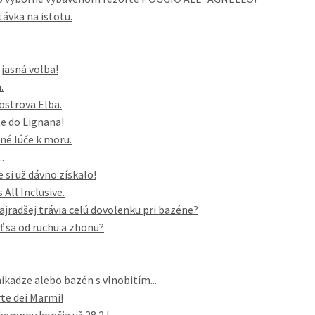
távka na istotu.
 jasná volba!
.
 ostrova Elba.
e do Lignana!
né lúče k moru.
.
 si už dávno získalo!
All Inclusive.
najradšej trávia celú dovolenku pri bazéne?
iť sa od ruchu a zhonu?
ikadze alebo bazén s vlnobitím...
te dei Marmi!