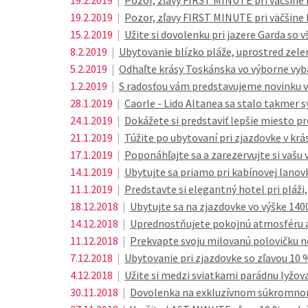
19.2.2019
|
Pozor, zľavy FIRST MINUTE pri väčšine 
19.2.2019
|
Pozor, zľavy FIRST MINUTE pri väčšine 
15.2.2019
|
Užite si dovolenku pri jazere Garda so v
8.2.2019
|
Ubytovanie blízko pláže, uprostred zel
5.2.2019
|
Odhaľte krásy Toskánska vo výborne 
1.2.2019
|
S radosťou vám predstavujeme novinku v 
28.1.2019
|
Caorle - Lido Altanea sa stalo takmer
24.1.2019
|
Dokážete si predstaviť lepšie miesto pr
21.1.2019
|
Túžite po ubytovaní pri zjazdovke v k
17.1.2019
|
Poponáhľajte sa a zarezervujte si vašu 
14.1.2019
|
Ubytujte sa priamo pri kabínovej lanovk
11.1.2019
|
Predstavte si elegantný hotel pri pláž
18.12.2018
|
Ubytujte sa na zjazdovke vo výške 140
14.12.2018
|
Uprednostňujete pokojnú atmosféru 
11.12.2018
|
Prekvapte svoju milovanú polovičku n
7.12.2018
|
Ubytovanie pri zjazdovke so zľavou 10 
4.12.2018
|
Užite si medzi sviatkami parádnu lyžo
30.11.2018
|
Dovolenka na exkluzívnom súkromnom 