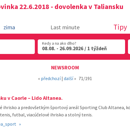
vinka 22.6.2018 - dovolenka v Taliansku
Tipy
zima
Last minute
Kedy a na ako dlho?
08.08. - 26.09.2026 / 1 týždeň
NEWSROOM
«
předchozí
|
další
»
71/191
nku v Caorle – Lido Altanea.
 ihrisko a predovšetkým športový areál Sporting Club Altanea, kd
tenis, futbal, viacúčelové ihrisko a stolný tenis.
ea_sport »