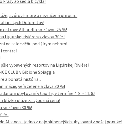
o krásy zo sedla bicykla!
áže, azúrové more a nezničená príroda...
 talianskych Dolomitov!
ostrove Albarella so zľavou 25 %!
a Ligúrskej riviére so zľavou 30%!
emení na telocvičňu pod šírym nebom!
i centra!
!
pšie vybavených rezortov na Ligúrskej Riviére!
NCE CLUB v Bibione Spiaggia.
re a bohatá história...
nimácie, veľa zelene a zľava 30 %!
danom ubytovaní v Caorle, v termíne 4. 8. - 11. 8.!
 blízko pláže za výbornú cenu!
a so zľavou 30 %!
40 %!
do Altanea - jedno z najobľúbenejších ubytovaní v našej ponuke!