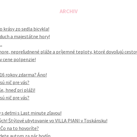
ARCHIV
o krásy zo sedla bicykla!
vzduch a majestátne hory!
..
ore, nepreľudnené pláže a príjemné teploty, ktoré dovoľujú cesto
 v cene polpenzie!
o 16 rokov zdarma? Áno!
sú nič pre vás?
, hneď pri pláži!
sú nič pre vás?
 s deťmi s Last minute zľavou!
h! Štýlové ubytovanie vo VILLA PIANI v Toskánsku!
. Čo na to hovoríte?
dete autom za pár hodín...