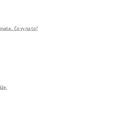
ata... Čo vy na to?
áže.