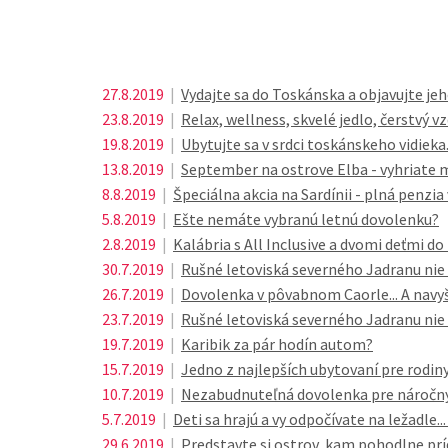
27.8.2019
|
Vydajte sa do Toskánska a objavujte jeh
23.8.2019
|
Relax, wellness, skvelé jedlo, čerstvý 
19.8.2019
|
Ubytujte sa v srdci toskánskeho vidieka.
13.8.2019
|
September na ostrove Elba - vyhriate m
8.8.2019
|
Špeciálna akcia na Sardínii - plná penzia
5.8.2019
|
Ešte nemáte vybranú letnú dovolenku?
2.8.2019
|
Kalábria s All Inclusive a dvomi deťmi d
30.7.2019
|
Rušné letoviská severného Jadranu nie 
26.7.2019
|
Dovolenka v pôvabnom Caorle... A navyše
23.7.2019
|
Rušné letoviská severného Jadranu nie 
19.7.2019
|
Karibik za pár hodín autom?
15.7.2019
|
Jedno z najlepších ubytovaní pre rodiny
10.7.2019
|
Nezabudnuteľná dovolenka pre náročnýc
5.7.2019
|
Deti sa hrajú a vy odpočívate na ležadle..
29.6.2019
|
Predstavte si ostrov, kam pohodlne prí