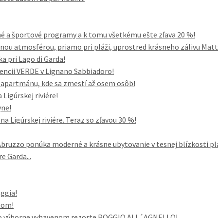
né a športové programy a k tomu všetkému ešte zľava 20 %!
nou atmosférou, priamo pri pláži, uprostred krásneho zálivu Mattin
ka pri Lago di Garda!
dencii VERDE v Lignano Sabbiadoro!
o apartmánu, kde sa zmestí až osem osôb!
Ligúrskej riviére!
yne!
a Ligúrskej riviére. Teraz so zľavou 30 %!
uzzo ponúka moderné a krásne ubytovanie v tesnej blízkosti pl
e Garda...
aggia!
nom!
vo výborne vybavenom rezorte POGGIO ALL´AGNELLO!