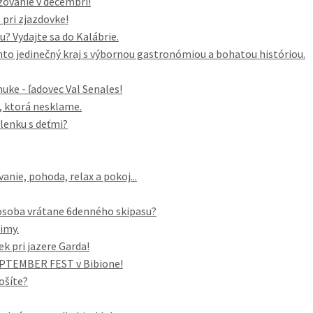
žovanie v decembri!
pri zjazdovke!
 Vydajte sa do Kalábrie.
to jedinečný kraj s výbornou gastronómiou a bohatou históriou.
ke - ľadovec Val Senales!
a, ktorá nesklame.
lenku s deťmi?
anie, pohoda, relax a pokoj...
/osoba vrátane 6denného skipasu?
zimy.
ek pri jazere Garda!
SEPTEMBER FEST v Bibione!
ošíte?