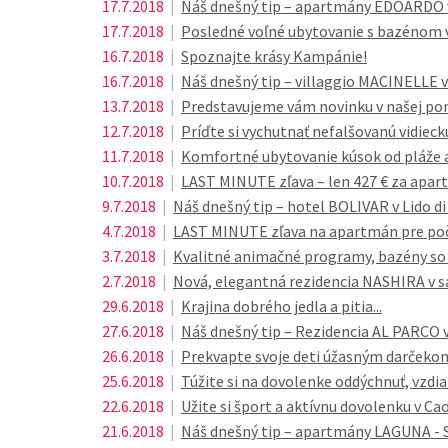
17.7.2018
|
Náš dnešný tip – apartmány EDOARDO v
17.7.2018
|
Posledné voľné ubytovanie s bazénom v B
16.7.2018
|
Spoznajte krásy Kampánie!
16.7.2018
|
Náš dnešný tip – villaggio MACINELLE 
13.7.2018
|
Predstavujeme vám novinku v našej po
12.7.2018
|
Príďte si vychutnať nefalšovanú vidie
11.7.2018
|
Komfortné ubytovanie kúsok od pláže 
10.7.2018
|
LAST MINUTE zľava – len 427 € za apar
9.7.2018
|
Náš dnešný tip – hotel BOLIVAR v Lido di
4.7.2018
|
LAST MINUTE zľava na apartmán pre poče
3.7.2018
|
Kvalitné animačné programy, bazény so
2.7.2018
|
Nová, elegantná rezidencia NASHIRA v s
29.6.2018
|
Krajina dobrého jedla a pitia...
27.6.2018
|
Náš dnešný tip – Rezidencia AL PARCO v
26.6.2018
|
Prekvapte svoje deti úžasným darčekom
25.6.2018
|
Túžite si na dovolenke oddýchnuť, vzdia
22.6.2018
|
Užite si šport a aktívnu dovolenku v Cao
21.6.2018
|
Náš dnešný tip – apartmány LAGUNA - S