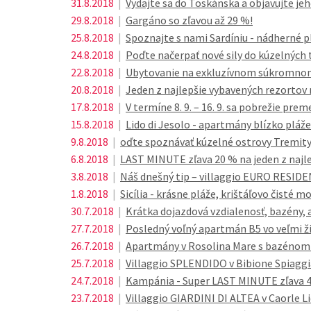
31.8.2018
|
Vydajte sa do Toskánska a objavujte jeh
29.8.2018
|
Gargáno so zľavou až 29 %!
25.8.2018
|
Spoznajte s nami Sardíniu - nádherné pl
24.8.2018
|
Poďte načerpať nové sily do kúzelných
22.8.2018
|
Ubytovanie na exkluzívnom súkromnom 
20.8.2018
|
Jeden z najlepšie vybavených rezortov n
17.8.2018
|
V termíne 8. 9. – 16. 9. sa pobrežie pr
15.8.2018
|
Lido di Jesolo - apartmány blízko pláže 
9.8.2018
|
oďte spoznávať kúzelné ostrovy Tremity
6.8.2018
|
LAST MINUTE zľava 20 % na jeden z najle
3.8.2018
|
Náš dnešný tip – villaggio EURO RESIDE
1.8.2018
|
Sicília - krásne pláže, krištáľovo čisté mo
30.7.2018
|
Krátka dojazdová vzdialenosť, bazény, a
27.7.2018
|
Posledný voľný apartmán B5 vo veľmi žia
26.7.2018
|
Apartmány v Rosolina Mare s bazénom a
25.7.2018
|
Villaggio SPLENDIDO v Bibione Spiaggi
24.7.2018
|
Kampánia - Super LAST MINUTE zľava 
23.7.2018
|
Villaggio GIARDINI DI ALTEA v Caorle Li