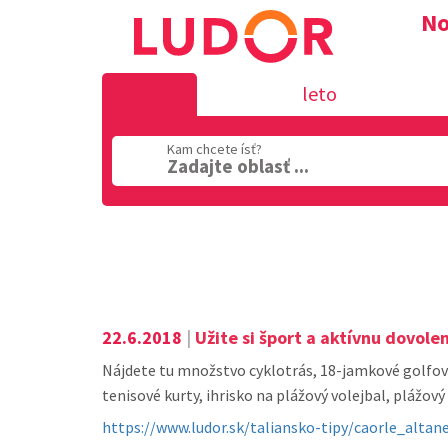
No
leto
Kam chcete ísť?
Zadajte oblasť ...
Oblasť
22.6.2018
|
Užite si šport a aktívnu dovole
Nájdete tu množstvo cyklotrás, 18-jamkové golfové
tenisové kurty, ihrisko na plážový volejbal, plážový 
https://www.ludor.sk/taliansko-tipy/caorle_altan