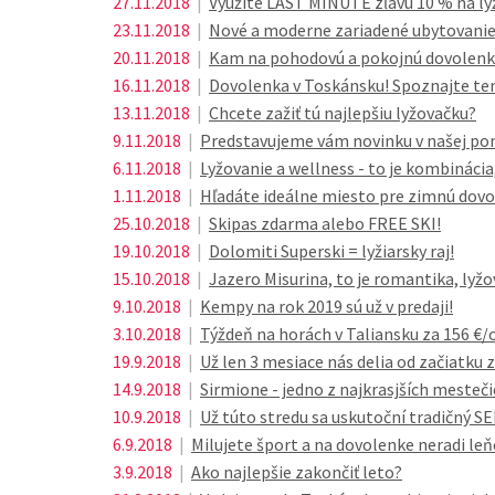
27.11.2018
|
Využite LAST MINUTE zľavu 10 % na ly
23.11.2018
|
Nové a moderne zariadené ubytovanie 
20.11.2018
|
Kam na pohodovú a pokojnú dovolenku?
16.11.2018
|
Dovolenka v Toskánsku! Spoznajte ten
13.11.2018
|
Chcete zažiť tú najlepšiu lyžovačku?
9.11.2018
|
Predstavujeme vám novinku v našej ponu
6.11.2018
|
Lyžovanie a wellness - to je kombináci
1.11.2018
|
Hľadáte ideálne miesto pre zimnú dovo
25.10.2018
|
Skipas zdarma alebo FREE SKI!
19.10.2018
|
Dolomiti Superski = lyžiarsky raj!
15.10.2018
|
Jazero Misurina, to je romantika, lyžov
9.10.2018
|
Kempy na rok 2019 sú už v predaji!
3.10.2018
|
Týždeň na horách v Taliansku za 156 €
19.9.2018
|
Už len 3 mesiace nás delia od začiatku 
14.9.2018
|
Sirmione - jedno z najkrasjších mesteči
10.9.2018
|
Už túto stredu sa uskutoční tradičný 
6.9.2018
|
Milujete šport a na dovolenke neradi leň
3.9.2018
|
Ako najlepšie zakončiť leto?