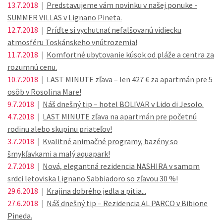
13.7.2018
|
Predstavujeme vám novinku v našej ponuke -
SUMMER VILLAS v Lignano Pineta.
12.7.2018
|
Príďte si vychutnať nefalšovanú vidiecku
atmosféru Toskánskeho vnútrozemia!
11.7.2018
|
Komfortné ubytovanie kúsok od pláže a centra za
rozumnú cenu.
10.7.2018
|
LAST MINUTE zľava – len 427 € za apartmán pre 5
osôb v Rosolina Mare!
9.7.2018
|
Náš dnešný tip – hotel BOLIVAR v Lido di Jesolo.
4.7.2018
|
LAST MINUTE zľava na apartmán pre početnú
rodinu alebo skupinu priateľov!
3.7.2018
|
Kvalitné animačné programy, bazény so
šmykľavkami a malý aquapark!
2.7.2018
|
Nová, elegantná rezidencia NASHIRA v samom
srdci letoviska Lignano Sabbiadoro so zľavou 30 %!
29.6.2018
|
Krajina dobrého jedla a pitia...
27.6.2018
|
Náš dnešný tip – Rezidencia AL PARCO v Bibione
Pineda.