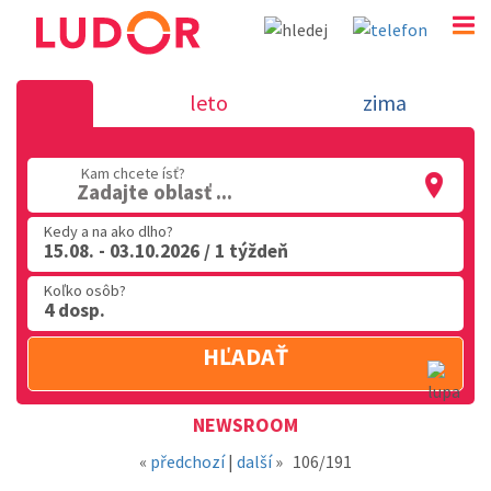
Novinka 3.9.2018 - dovolenka v Tali
leto
zima
02 2063 3182
Kam chcete ísť?
Po-Pia: 9.00 - 16.00
Zadajte oblasť ...
Kedy a na ako dlho?
15.08. - 03.10.2026 / 1 týždeň
Koľko osôb?
4 dosp.
HĽADAŤ
Oblasť
NEWSROOM
«
předchozí
|
další
»
106/191