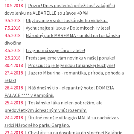
10.5.2018
|
Pozor! Dnes posledná príležitosť zakúpiť si
dovolenku na ALBARELLE so zľavou 40 %!
9.5.2018
|
Ubytovanie v srdci toskánskeho vidieka...
7.5.2018
|
Vychutnajte si luxus v Dolomitoch i v lete!
4.5.2018
|
Národný park MAREMMA - unikátna toskánska
divočina
3.5.2018
|
Livigno má svoje čaro i v lete!
2.5.2018
|
Predstavujeme vám novinku v našej ponuke!
30.4.2018
|
Prosciutto je legendou talianskej kuchyne!
27.4.2018
|
Jazero Misurina - romantika, príroda, pohoda a
relax!
26.4.2018
|
Náš dnešný tip - elegantný hotel DOMIZIA
PALACE **** v Kampánii.
25.4.2018
|
Toskánsko láka nielen pobrežím, ale
predovšetkým úchvatným vnútrozemím.
24.4.2018
|
Útulné menšie villaggio MALIA sa nachádza v
srdci Národného parku Gargáno.
23.4.2018
|
Chystáte sa na dovolenku do slnečnej Kalábrie,