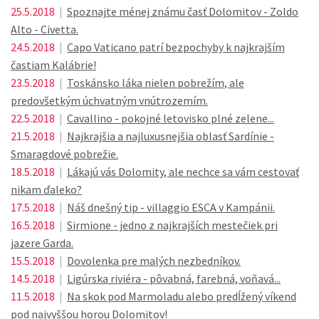
25.5.2018
|
Spoznajte ménej známu časť Dolomitov - Zoldo
Alto - Civetta.
24.5.2018
|
Capo Vaticano patrí bezpochyby k najkrajším
častiam Kalábrie!
23.5.2018
|
Toskánsko láka nielen pobrežím, ale
predovšetkým úchvatným vnútrozemím.
22.5.2018
|
Cavallino - pokojné letovisko plné zelene...
21.5.2018
|
Najkrajšia a najluxusnejšia oblasť Sardínie -
Smaragdové pobrežie.
18.5.2018
|
Lákajú vás Dolomity, ale nechce sa vám cestovať
nikam ďaleko?
17.5.2018
|
Náš dnešný tip - villaggio ESCA v Kampánii.
16.5.2018
|
Sirmione - jedno z najkrajších mestečiek pri
jazere Garda.
15.5.2018
|
Dovolenka pre malých nezbedníkov.
14.5.2018
|
Ligúrska riviéra - pôvabná, farebná, voňavá...
11.5.2018
|
Na skok pod Marmoladu alebo predĺžený víkend
pod najvyššou horou Dolomitov!