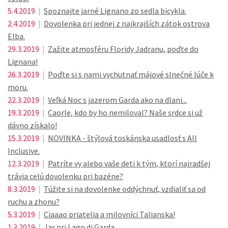
5.4.2019
|
Spoznajte jarné Lignano zo sedla bicykla.
2.4.2019
|
Dovolenka pri jednej z najkrajších zátok ostrova
Elba.
29.3.2019
|
Zažite atmosféru Floridy Jadranu, poďte do
Lignana!
26.3.2019
|
Poďte si s nami vychutnať májové slnečné lúče k
moru.
22.3.2019
|
Veľká Noc s jazerom Garda ako na dlani...
19.3.2019
|
Caorle, kdo by ho nemiloval? Naše srdce si už
dávno získalo!
15.3.2019
|
NOVINKA - štýlová toskánska usadlosť s All
Inclusive.
12.3.2019
|
Patríte vy alebo vaše deti k tým, ktorí najradšej
trávia celú dovolenku pri bazéne?
8.3.2019
|
Túžite si na dovolenke oddýchnuť, vzdialiť sa od
ruchu a zhonu?
5.3.2019
|
Ciaaao priatelia a milovníci Talianska!
1.3.2019
|
Jar pri Lago di Garda.