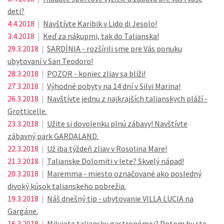
deti?
4.4.2018
|
Navštívte Karibik v Lido di Jesolo!
3.4.2018
|
Keď za nákupmi, tak do Talianska!
29.3.2018
|
SARDÍNIA - rozšírili sme pre Vás ponuku
ubytovaní v San Teodoro!
28.3.2018
|
POZOR - koniec zliav sa blíži!
27.3.2018
|
Výhodné pobyty na 14 dní v Silvi Marina!
26.3.2018
|
Navštívte jednu z najkrajších talianskych pláží -
Grotticelle.
23.3.2018
|
Užite si dovolenku plnú zábavy! Navštívte
zábavný park GARDALAND.
22.3.2018
|
Už iba týždeň zliav v Rosolina Mare!
21.3.2018
|
Talianske Dolomiti v lete? Skvelý nápad!
20.3.2018
|
Maremma - miesto označované ako posledný
divoký kúsok talianskeho pobrežia.
19.3.2018
|
Náš dnešný tip - ubytovanie VILLA LUCIA na
Gargáne.
16.3.2018
|
Milujete taliansku gastronómiu? Potom by ste