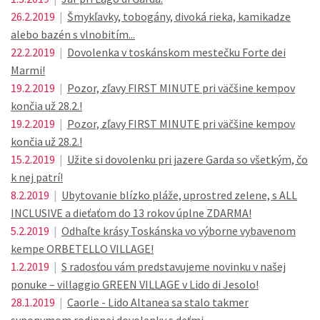
26.2.2019
|
Šmykľavky, tobogány, divoká rieka, kamikadze
alebo bazén s vlnobitím...
22.2.2019
|
Dovolenka v toskánskom mestečku Forte dei
Marmi!
19.2.2019
|
Pozor, zľavy FIRST MINUTE pri väčšine kempov
končia už 28.2.!
19.2.2019
|
Pozor, zľavy FIRST MINUTE pri väčšine kempov
končia už 28.2.!
15.2.2019
|
Užite si dovolenku pri jazere Garda so všetkým, čo
k nej patrí!
8.2.2019
|
Ubytovanie blízko pláže, uprostred zelene, s ALL
INCLUSIVE a dieťaťom do 13 rokov úplne ZDARMA!
5.2.2019
|
Odhaľte krásy Toskánska vo výborne vybavenom
kempe ORBETELLO VILLAGE!
1.2.2019
|
S radosťou vám predstavujeme novinku v našej
ponuke – villaggio GREEN VILLAGE v Lido di Jesolo!
28.1.2019
|
Caorle - Lido Altanea sa stalo takmer