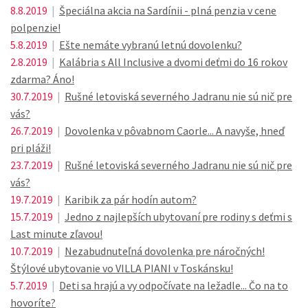
8.8.2019
|
Špeciálna akcia na Sardínii - plná penzia v cene
polpenzie!
5.8.2019
|
Ešte nemáte vybranú letnú dovolenku?
2.8.2019
|
Kalábria s All Inclusive a dvomi deťmi do 16 rokov
zdarma? Áno!
30.7.2019
|
Rušné letoviská severného Jadranu nie sú nič pre
vás?
26.7.2019
|
Dovolenka v pôvabnom Caorle... A navyše, hneď
pri pláži!
23.7.2019
|
Rušné letoviská severného Jadranu nie sú nič pre
vás?
19.7.2019
|
Karibik za pár hodín autom?
15.7.2019
|
Jedno z najlepších ubytovaní pre rodiny s deťmi s
Last minute zľavou!
10.7.2019
|
Nezabudnuteľná dovolenka pre náročných!
Štýlové ubytovanie vo VILLA PIANI v Toskánsku!
5.7.2019
|
Deti sa hrajú a vy odpočívate na ležadle... Čo na to
hovoríte?