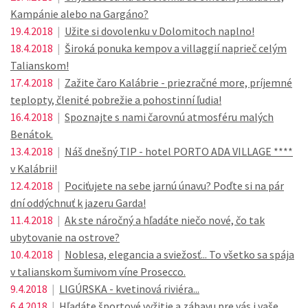
Kampánie alebo na Gargáno?
19.4.2018
|
Užite si dovolenku v Dolomitoch naplno!
18.4.2018
|
Široká ponuka kempov a villaggií naprieč celým
Talianskom!
17.4.2018
|
Zažite čaro Kalábrie - priezračné more, príjemné
teplopty, členité pobrežie a pohostinní ľudia!
16.4.2018
|
Spoznajte s nami čarovnú atmosféru malých
Benátok.
13.4.2018
|
Náš dnešný TIP - hotel PORTO ADA VILLAGE ****
v Kalábrii!
12.4.2018
|
Pociťujete na sebe jarnú únavu? Poďte si na pár
dní oddýchnuť k jazeru Garda!
11.4.2018
|
Ak ste náročný a hľadáte niečo nové, čo tak
ubytovanie na ostrove?
10.4.2018
|
Noblesa, elegancia a sviežosť... To všetko sa spája
v talianskom šumivom víne Prosecco.
9.4.2018
|
LIGÚRSKA - kvetinová riviéra...
6.4.2018
|
Hľadáte športové vyžitie a zábavu pre vás i vaše