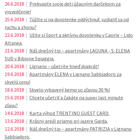
26.6.2018
|
Prekvapte svoje deti úžasným darčekom za
vysvedčenie!
25.6.2018
|
Túžite si na dovolenke oddýchnuť, vzdialiť sa od
ruchu a zhonu?
22.6.2018
|
Užite si šport a aktívnu dovolenku v Caorle – Lido
Altanea.
21.6.2018
|
Náš dnešný tip – apartmány LAGUNA - S. ELENA
SUD v Bibione Spiaggia.
20.6.2018
|
Lignano – ušetrite hneď dvakrát!
19.6.2018
|
Apartmány ELENA v Lignano Sabbiadoro za
skvelú cenu!
18.6.2018
|
Skvelo vybavený kemp so zľavou 30 %!
15.6.2018
|
Chcete ušetriť a čakáte na super last minute
zľavu?
14.6.2018
|
Karta výhod TRENTINO GUEST CARD.
13.6.2018
|
Krásny areál priamo pri jazere Garda.
12.6.2018
|
Náš dnešný tip – apartmány PATRIZIA v Lignano
Sabbiadoro.