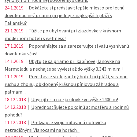
synonymom rodinnej dovolenky s deťmi.
24.1.2019
|
Dokážete si predstaviť lepšie miesto pre letnú
dovolenou než priamo pri jednej z najkrajších pláží v
Taliansku?
21.1.2019
|
Túžite po ubytovaní pri zjazdovke v krásnom
modernom hoteli s wellness?
17.1.2019
|
Poponáhľajte sa a zarezervujte si vašu vysnívanú
dovolenku včas!
14.1.2019
|
Ubytujte sa priamo pri kabínovej lanovke na
Marmoladu a nechajte sa vyviesť až do výšky 3.343 m n.m.!
11.1.2019
|
Predstavte si elegantný hotel pri pláži, stranou
ruchu a zhonu, obklopený krásnou píniovou záhradou a
palmami...
18.12.2018
|
Ubytujte sa na zjazdovke vo výške 1400 m!
14.12.2018
|
Uprednostňujete pokojnú atmosféru a rodinnú
pohodu?
11.12.2018
|
Prekvapte svoju milovanú polovičku
netradičnými Vianocami na horách...