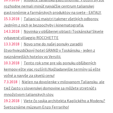
rozhodne nemali minúť najväčšie centrum talianskej
gastronómie a farmárskych produktov na svete - EATALY.
15.3.2018
|
Taliani sú majstri takmer všetkých odborov.
Jedným z nich je bezpochyby i kinematografia.
14.3.2018
|
Novinka v obľúbenej oblasti Toskánska! Skvele
vybavené villaggio ROCCHETTE
13.3.2018
|
Novo sme do našej ponuky zaradili
štvorhviezdičkový hotel GRAND v Toskánsku - jeden z
najznámejších hotelov vo Versilii.
10.3.2018
|
Tento rok sme pre vás ponuku obľúbených
kempov ešte viac rozšírili.Najžiadanejšie termíny sú ešte
voľné a navyše za skvelú cenu!
7.3.2018
|
Nielen na dovolenke v milovanom Taliansku, ale
tiež často v slovenskej domovine sa môžete stretnúť s
množstvom talianskych slov.
19.2.2018
|
Viete čo spája architekta Kaplického a Modenu?
Svetoznáme múzeum Enzo Ferrariho!