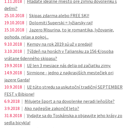
1.11.2018
|
Hľadáte ideálne miesto pre zimnú dovolenku s
deťmi?
25.10.2018
|
Skipas zdarma alebo FREE SKI!
19.10.2018
|
Dolomiti Superski = lyžiarsky raj!
15.10.2018
|
Jazero Misurina, to je romantika, lyžovanie,
pohoda, relax a pokoj...
9.10.2018
|
Kempy na rok 2019 sú už v predaji!
3.10.2018
|
Týždeň na horách v Taliansku za 156 €/osoba
vrátane 6denného skipasu?
19.9.2018
|
Už len 3 mesiace nás delia od začiatku zimy.
14.9.2018
|
Sirmione - jedno z najkrasjších mestečiek pri
jazere Garda!
10.9.2018
|
Už túto stredu sa uskutoční tradičný SEPTEMBER
FEST v Bibione!
6.9.2018
|
Milujete šport a na dovolenke neradi leňošíte?
3.9.2018
|
Ako najlepšie zakončiť leto?
31.8.2018
|
Vydajte sa do Toskánska a objavujte jeho krásy zo
sedla bicykla!