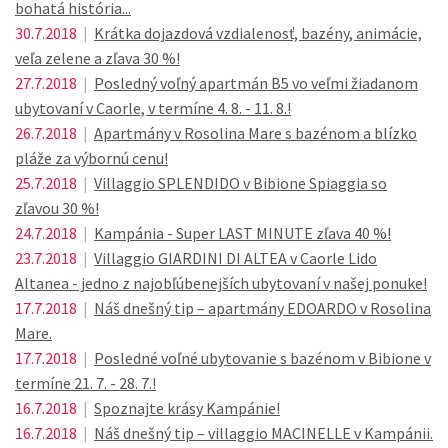
bohatá história...
30.7.2018
|
Krátka dojazdová vzdialenosť, bazény, animácie,
veľa zelene a zľava 30 %!
27.7.2018
|
Posledný voľný apartmán B5 vo veľmi žiadanom
ubytovaní v Caorle, v termíne 4. 8. - 11. 8.!
26.7.2018
|
Apartmány v Rosolina Mare s bazénom a blízko
pláže za výbornú cenu!
25.7.2018
|
Villaggio SPLENDIDO v Bibione Spiaggia so
zľavou 30 %!
24.7.2018
|
Kampánia - Super LAST MINUTE zľava 40 %!
23.7.2018
|
Villaggio GIARDINI DI ALTEA v Caorle Lido
Altanea - jedno z najobľúbenejších ubytovaní v našej ponuke!
17.7.2018
|
Náš dnešný tip – apartmány EDOARDO v Rosolina
Mare.
17.7.2018
|
Posledné voľné ubytovanie s bazénom v Bibione v
termíne 21. 7. - 28. 7.!
16.7.2018
|
Spoznajte krásy Kampánie!
16.7.2018
|
Náš dnešný tip – villaggio MACINELLE v Kampánii.