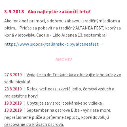
3.9.2018
|
Ako najlepšie zakončiť leto?
Ako inak než pri mori, s dobrou zábavou, tradičným jedlom a
pitím.... Príďte sa pobaviť na tradičný ALTANEA FEST, ktorý sa
koná v letovisku Caorle - Lido Altanea 13. septembra!
https://www.ludor.sk/taliansko-tipy/altaneafest »
ARCHIV
27.8.2019
|
Vydajte sa do Toskánska a objavujte jeho krásy zo
sedla bicykla!
23.8.2019
|
Relax, wellness, skvelé jedlo, čerstvý vzduch a
majestátne hory!
19.8.2019
|
Ubytujte sa v srdci toskánskeho vidieka...
13.8.2019
|
September na ostrove Elba - vyhriate more,
nepreľudnené pláže a príjemné teploty, ktoré dovoľujú
cestovanie po krásach ostrova.