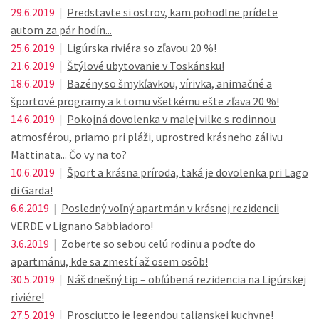
29.6.2019
|
Predstavte si ostrov, kam pohodlne prídete
autom za pár hodín...
25.6.2019
|
Ligúrska riviéra so zľavou 20 %!
21.6.2019
|
Štýlové ubytovanie v Toskánsku!
18.6.2019
|
Bazény so šmykľavkou, vírivka, animačné a
športové programy a k tomu všetkému ešte zľava 20 %!
14.6.2019
|
Pokojná dovolenka v malej vilke s rodinnou
atmosférou, priamo pri pláži, uprostred krásneho zálivu
Mattinata... Čo vy na to?
10.6.2019
|
Šport a krásna príroda, taká je dovolenka pri Lago
di Garda!
6.6.2019
|
Posledný voľný apartmán v krásnej rezidencii
VERDE v Lignano Sabbiadoro!
3.6.2019
|
Zoberte so sebou celú rodinu a poďte do
apartmánu, kde sa zmestí až osem osôb!
30.5.2019
|
Náš dnešný tip – obľúbená rezidencia na Ligúrskej
riviére!
27.5.2019
|
Prosciutto je legendou talianskej kuchyne!