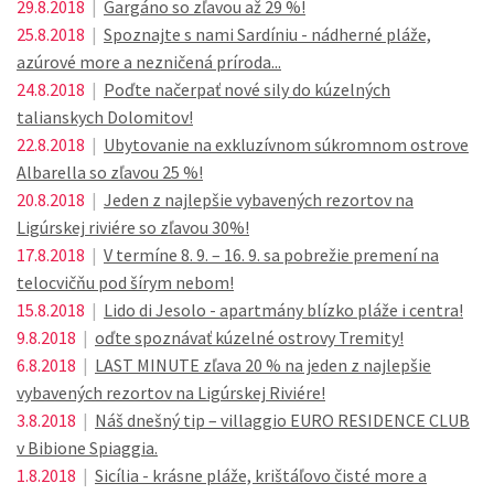
29.8.2018
|
Gargáno so zľavou až 29 %!
25.8.2018
|
Spoznajte s nami Sardíniu - nádherné pláže,
azúrové more a nezničená príroda...
24.8.2018
|
Poďte načerpať nové sily do kúzelných
talianskych Dolomitov!
22.8.2018
|
Ubytovanie na exkluzívnom súkromnom ostrove
Albarella so zľavou 25 %!
20.8.2018
|
Jeden z najlepšie vybavených rezortov na
Ligúrskej riviére so zľavou 30%!
17.8.2018
|
V termíne 8. 9. – 16. 9. sa pobrežie premení na
telocvičňu pod šírym nebom!
15.8.2018
|
Lido di Jesolo - apartmány blízko pláže i centra!
9.8.2018
|
oďte spoznávať kúzelné ostrovy Tremity!
6.8.2018
|
LAST MINUTE zľava 20 % na jeden z najlepšie
vybavených rezortov na Ligúrskej Riviére!
3.8.2018
|
Náš dnešný tip – villaggio EURO RESIDENCE CLUB
v Bibione Spiaggia.
1.8.2018
|
Sicília - krásne pláže, krištáľovo čisté more a