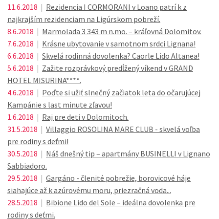
11.6.2018
|
Rezidencia I CORMORANI v Loano patrí k z
najkrajším rezidenciam na Ligúrskom pobreží.
8.6.2018
|
Marmolada 3 343 m n.mo. – kráľovná Dolomitov.
7.6.2018
|
Krásne ubytovanie v samotnom srdci Lignana!
6.6.2018
|
Skvelá rodinná dovolenka? Caorle Lido Altanea!
5.6.2018
|
Zažite rozprávkový predĺžený víkend v GRAND
HOTEL MISURINA****.
4.6.2018
|
Poďte si užiť slnečný začiatok leta do očarujúcej
Kampánie s last minute zľavou!
1.6.2018
|
Raj pre deti v Dolomitoch.
31.5.2018
|
Villaggio ROSOLINA MARE CLUB - skvelá voľba
pre rodiny s deťmi!
30.5.2018
|
Náš dnešný tip – apartmány BUSINELLI v Lignano
Sabbiadoro.
29.5.2018
|
Gargáno - členité pobrežie, borovicové háje
siahajúce až k azúrovému moru, priezračná voda...
28.5.2018
|
Bibione Lido del Sole – ideálna dovolenka pre
rodiny s deťmi.