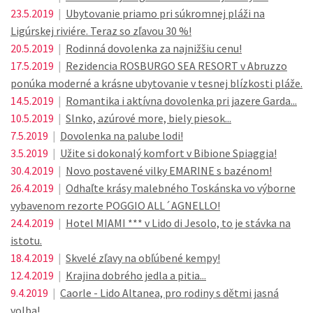
23.5.2019
|
Ubytovanie priamo pri súkromnej pláži na
Ligúrskej riviére. Teraz so zľavou 30 %!
20.5.2019
|
Rodinná dovolenka za najnižšiu cenu!
17.5.2019
|
Rezidencia ROSBURGO SEA RESORT v Abruzzo
ponúka moderné a krásne ubytovanie v tesnej blízkosti pláže.
14.5.2019
|
Romantika i aktívna dovolenka pri jazere Garda...
10.5.2019
|
Slnko, azúrové more, biely piesok...
7.5.2019
|
Dovolenka na palube lodi!
3.5.2019
|
Užite si dokonalý komfort v Bibione Spiaggia!
30.4.2019
|
Novo postavené vilky EMARINE s bazénom!
26.4.2019
|
Odhaľte krásy malebného Toskánska vo výborne
vybavenom rezorte POGGIO ALL´AGNELLO!
24.4.2019
|
Hotel MIAMI *** v Lido di Jesolo, to je stávka na
istotu.
18.4.2019
|
Skvelé zľavy na obľúbené kempy!
12.4.2019
|
Krajina dobrého jedla a pitia...
9.4.2019
|
Caorle - Lido Altanea, pro rodiny s dětmi jasná
volba!