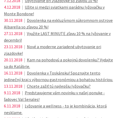
7.12.2018
|
Ubytovanie pri zjazdovke so zľavou 10 %!
4.12.2018
|
Užite si medzi sviatkami parádnu lyžovačku v
Monte Bondone!
30.11.2018
|
Dovolenka na exkluzívnom súkromnom ostrove
Albarella so zľavou 20 %!
27.11.2018
|
Využite LAST MINUTE zľavu 10 % na lyžovanie v
decembri!
23.11.2018
|
Nové a moderne zariadené ubytovanie pri
zjazdovke!
20.11.2018
|
Kam na pohodovú a pokojnú dovolenku? Vydajte
sa do Kalábrie.
16.11.2018
|
Dovolenka v Toskánsku! Spoznajte tento
jedinečný kraj s výbornou gastronómiou a bohatou históriou.
13.11.2018
|
Chcete zažiť tú najlepšiu lyžovačku?
9.11.2018
|
Predstavujeme vám novinku v našej ponuke -
ľadovec Val Senales!
6.11.2018
|
Lyžovanie a wellness - to je kombinácia, ktorá
nesklame.