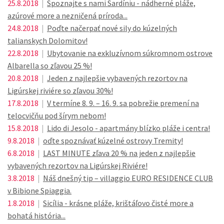
25.8.2018
|
Spoznajte s nami Sardíniu - nádherné pláže,
azúrové more a nezničená príroda...
24.8.2018
|
Poďte načerpať nové sily do kúzelných
talianskych Dolomitov!
22.8.2018
|
Ubytovanie na exkluzívnom súkromnom ostrove
Albarella so zľavou 25 %!
20.8.2018
|
Jeden z najlepšie vybavených rezortov na
Ligúrskej riviére so zľavou 30%!
17.8.2018
|
V termíne 8. 9. – 16. 9. sa pobrežie premení na
telocvičňu pod šírym nebom!
15.8.2018
|
Lido di Jesolo - apartmány blízko pláže i centra!
9.8.2018
|
oďte spoznávať kúzelné ostrovy Tremity!
6.8.2018
|
LAST MINUTE zľava 20 % na jeden z najlepšie
vybavených rezortov na Ligúrskej Riviére!
3.8.2018
|
Náš dnešný tip – villaggio EURO RESIDENCE CLUB
v Bibione Spiaggia.
1.8.2018
|
Sicília - krásne pláže, krištáľovo čisté more a
bohatá história...