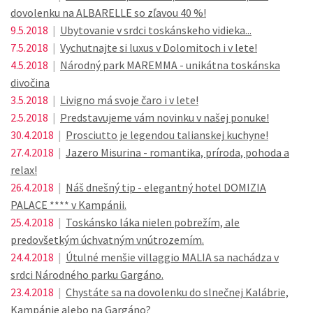
dovolenku na ALBARELLE so zľavou 40 %!
9.5.2018
|
Ubytovanie v srdci toskánskeho vidieka...
7.5.2018
|
Vychutnajte si luxus v Dolomitoch i v lete!
4.5.2018
|
Národný park MAREMMA - unikátna toskánska
divočina
3.5.2018
|
Livigno má svoje čaro i v lete!
2.5.2018
|
Predstavujeme vám novinku v našej ponuke!
30.4.2018
|
Prosciutto je legendou talianskej kuchyne!
27.4.2018
|
Jazero Misurina - romantika, príroda, pohoda a
relax!
26.4.2018
|
Náš dnešný tip - elegantný hotel DOMIZIA
PALACE **** v Kampánii.
25.4.2018
|
Toskánsko láka nielen pobrežím, ale
predovšetkým úchvatným vnútrozemím.
24.4.2018
|
Útulné menšie villaggio MALIA sa nachádza v
srdci Národného parku Gargáno.
23.4.2018
|
Chystáte sa na dovolenku do slnečnej Kalábrie,
Kampánie alebo na Gargáno?