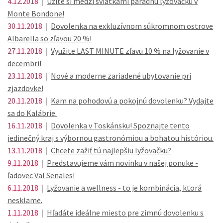
4.12.2018
|
Užite si medzi sviatkami parádnu lyžovačku v
Monte Bondone!
30.11.2018
|
Dovolenka na exkluzívnom súkromnom ostrove
Albarella so zľavou 20 %!
27.11.2018
|
Využite LAST MINUTE zľavu 10 % na lyžovanie v
decembri!
23.11.2018
|
Nové a moderne zariadené ubytovanie pri
zjazdovke!
20.11.2018
|
Kam na pohodovú a pokojnú dovolenku? Vydajte
sa do Kalábrie.
16.11.2018
|
Dovolenka v Toskánsku! Spoznajte tento
jedinečný kraj s výbornou gastronómiou a bohatou históriou.
13.11.2018
|
Chcete zažiť tú najlepšiu lyžovačku?
9.11.2018
|
Predstavujeme vám novinku v našej ponuke -
ľadovec Val Senales!
6.11.2018
|
Lyžovanie a wellness - to je kombinácia, ktorá
nesklame.
1.11.2018
|
Hľadáte ideálne miesto pre zimnú dovolenku s