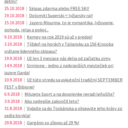
deťmi?
25.10.2018
|
Skipas zdarma alebo FREE SKI!
19.10.2018
|
Dolomiti Superski = lyžiarsky raj!
15.10.2018
|
Jazero Misurina, to je romantika, lyžovanie,
pohoda, relax a pokoj...
9.10.2018
|
Kempy na rok 2019 sú už v predaji!
3.10.2018
|
Týždeň na horách v Taliansku za 156 €/osoba
vrátane 6denného skipasu?
19.9.2018
|
Už len 3 mesiace nás delia od začiatku zimy.
14.9.2018
|
Sirmione - jedno z najkrasjších mestečiek pri
jazere Garda!
10.9.2018
|
Už túto stredu sa uskutoční tradičný SEPTEMBER
FEST v Bibione!
6.9.2018
|
Milujete šport a na dovolenke neradi leňošíte?
3.9.2018
|
Ako najlepšie zakončiť leto?
31.8.2018
|
Vydajte sa do Toskánska a objavujte jeho krásy zo
sedla bicykla!
29.8.2018
|
Gargáno so zľavou až 29 %!