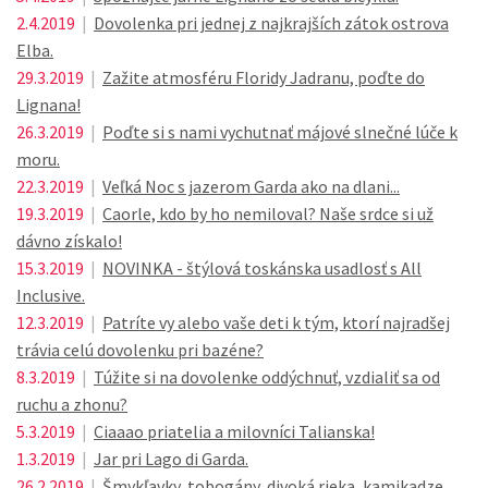
2.4.2019
|
Dovolenka pri jednej z najkrajších zátok ostrova
Elba.
29.3.2019
|
Zažite atmosféru Floridy Jadranu, poďte do
Lignana!
26.3.2019
|
Poďte si s nami vychutnať májové slnečné lúče k
moru.
22.3.2019
|
Veľká Noc s jazerom Garda ako na dlani...
19.3.2019
|
Caorle, kdo by ho nemiloval? Naše srdce si už
dávno získalo!
15.3.2019
|
NOVINKA - štýlová toskánska usadlosť s All
Inclusive.
12.3.2019
|
Patríte vy alebo vaše deti k tým, ktorí najradšej
trávia celú dovolenku pri bazéne?
8.3.2019
|
Túžite si na dovolenke oddýchnuť, vzdialiť sa od
ruchu a zhonu?
5.3.2019
|
Ciaaao priatelia a milovníci Talianska!
1.3.2019
|
Jar pri Lago di Garda.
26.2.2019
|
Šmykľavky, tobogány, divoká rieka, kamikadze