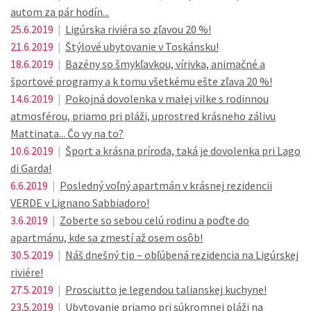
autom za pár hodín...
25.6.2019
|
Ligúrska riviéra so zľavou 20 %!
21.6.2019
|
Štýlové ubytovanie v Toskánsku!
18.6.2019
|
Bazény so šmykľavkou, vírivka, animačné a
športové programy a k tomu všetkému ešte zľava 20 %!
14.6.2019
|
Pokojná dovolenka v malej vilke s rodinnou
atmosférou, priamo pri pláži, uprostred krásneho zálivu
Mattinata... Čo vy na to?
10.6.2019
|
Šport a krásna príroda, taká je dovolenka pri Lago
di Garda!
6.6.2019
|
Posledný voľný apartmán v krásnej rezidencii
VERDE v Lignano Sabbiadoro!
3.6.2019
|
Zoberte so sebou celú rodinu a poďte do
apartmánu, kde sa zmestí až osem osôb!
30.5.2019
|
Náš dnešný tip – obľúbená rezidencia na Ligúrskej
riviére!
27.5.2019
|
Prosciutto je legendou talianskej kuchyne!
23.5.2019
|
Ubytovanie priamo pri súkromnej pláži na