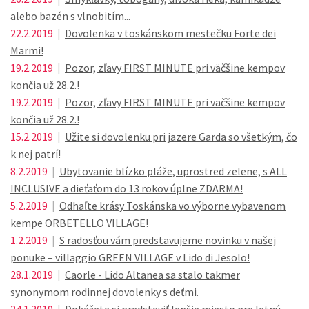
alebo bazén s vlnobitím...
22.2.2019
|
Dovolenka v toskánskom mestečku Forte dei
Marmi!
19.2.2019
|
Pozor, zľavy FIRST MINUTE pri väčšine kempov
končia už 28.2.!
19.2.2019
|
Pozor, zľavy FIRST MINUTE pri väčšine kempov
končia už 28.2.!
15.2.2019
|
Užite si dovolenku pri jazere Garda so všetkým, čo
k nej patrí!
8.2.2019
|
Ubytovanie blízko pláže, uprostred zelene, s ALL
INCLUSIVE a dieťaťom do 13 rokov úplne ZDARMA!
5.2.2019
|
Odhaľte krásy Toskánska vo výborne vybavenom
kempe ORBETELLO VILLAGE!
1.2.2019
|
S radosťou vám predstavujeme novinku v našej
ponuke – villaggio GREEN VILLAGE v Lido di Jesolo!
28.1.2019
|
Caorle - Lido Altanea sa stalo takmer
synonymom rodinnej dovolenky s deťmi.