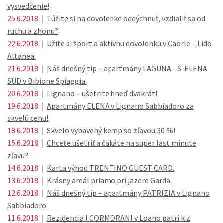
vysvedčenie!
25.6.2018
|
Túžite si na dovolenke oddýchnuť, vzdialiť sa od
ruchu a zhonu?
22.6.2018
|
Užite si šport a aktívnu dovolenku v Caorle – Lido
Altanea.
21.6.2018
|
Náš dnešný tip – apartmány LAGUNA - S. ELENA
SUD v Bibione Spiaggia.
20.6.2018
|
Lignano – ušetrite hneď dvakrát!
19.6.2018
|
Apartmány ELENA v Lignano Sabbiadoro za
skvelú cenu!
18.6.2018
|
Skvelo vybavený kemp so zľavou 30 %!
15.6.2018
|
Chcete ušetriť a čakáte na super last minute
zľavu?
14.6.2018
|
Karta výhod TRENTINO GUEST CARD.
13.6.2018
|
Krásny areál priamo pri jazere Garda.
12.6.2018
|
Náš dnešný tip – apartmány PATRIZIA v Lignano
Sabbiadoro.
11.6.2018
|
Rezidencia I CORMORANI v Loano patrí k z