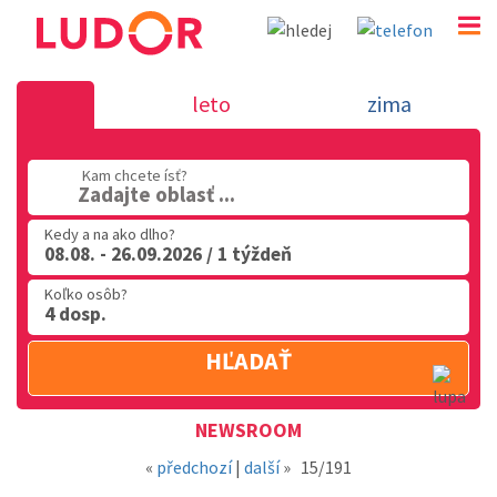
Novinka 28.3.2018 - dovolenka v Tali
leto
zima
02 2063 3182
Kam chcete ísť?
Po-Pia: 9.00 - 16.00
Zadajte oblasť ...
Kedy a na ako dlho?
08.08. - 26.09.2026 / 1 týždeň
Koľko osôb?
4 dosp.
HĽADAŤ
Oblasť
NEWSROOM
«
předchozí
|
další
»
15/191