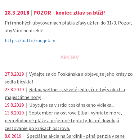
28.3.2018
|
POZOR - koniec zliav sa blíži!
Pri mnohých ubytovaniach platia zľavy už len do 31/3. Pozor,
aby Vám neutiekli!
https://lud.to/xuqqek »
ARCHIV
27.8.2019
|
Vydajte sa do Toskánska a objavujte jeho krásy zo
sedla bicykla!
23.8.2019
|
Relax, wellness, skvelé jedlo, čerstvý vzduch a
majestátne hory!
19.8.2019
|
Ubytujte sa v srdci toskánskeho vidieka...
13.8.2019
|
September na ostrove Elba - vyhriate more,
nepreľudnené pláže a príjemné teploty, ktoré dovoľujú
cestovanie po krásach ostrova.
8.8.2019
|
Špeciálna akcia na Sardínii - plná penzia v cene