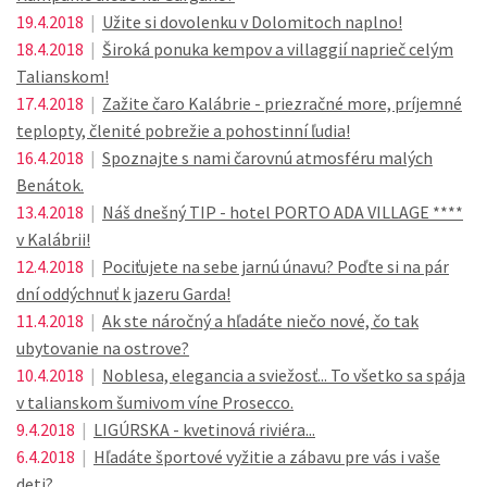
19.4.2018
|
Užite si dovolenku v Dolomitoch naplno!
18.4.2018
|
Široká ponuka kempov a villaggií naprieč celým
Talianskom!
17.4.2018
|
Zažite čaro Kalábrie - priezračné more, príjemné
teplopty, členité pobrežie a pohostinní ľudia!
16.4.2018
|
Spoznajte s nami čarovnú atmosféru malých
Benátok.
13.4.2018
|
Náš dnešný TIP - hotel PORTO ADA VILLAGE ****
v Kalábrii!
12.4.2018
|
Pociťujete na sebe jarnú únavu? Poďte si na pár
dní oddýchnuť k jazeru Garda!
11.4.2018
|
Ak ste náročný a hľadáte niečo nové, čo tak
ubytovanie na ostrove?
10.4.2018
|
Noblesa, elegancia a sviežosť... To všetko sa spája
v talianskom šumivom víne Prosecco.
9.4.2018
|
LIGÚRSKA - kvetinová riviéra...
6.4.2018
|
Hľadáte športové vyžitie a zábavu pre vás i vaše
deti?