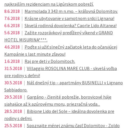
najkrajším rezidenciam na Ligúrskom pobreží.
8.6.2018
|
Marmolada 3 343 m n.mo. – kráľovná Dolomitov.
7.6.2018
|
Krásne ubytovanie v samotnom srdci Lignana!
6.6.2018
|
Skvelá rodinná dovolenka? Caorle Lido Altanea!
5.6.2018
|
Zažite rozprávkový predĺžený víkend v GRAND
HOTEL MISURINA****.
4.6.2018
|
Poďte si užiť slnečný začiatok leta do očarujúcej
Kampánie s last minute zľavou!
1.6.2018
|
Raj pre deti v Dolomitoch.
31.5.2018
|
Villaggio ROSOLINA MARE CLUB - skvelá voľba
pre rodiny s deťmi!
30.5.2018
|
Náš dnešný tip – apartmány BUSINELLI v Lignano
Sabbiadoro.
29.5.2018
|
Gargáno - členité pobrežie, borovicové háje
siahajúce až k azúrovému moru, priezračná voda...
28.5.2018
|
Bibione Lido del Sole – ideálna dovolenka pre
rodiny s deťmi.
25.5.2018
|
Spoznajte ménej známu časť Dolomitov - Zoldo