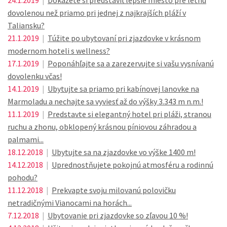
24.1.2019
|
Dokážete si predstaviť lepšie miesto pre letnú
dovolenou než priamo pri jednej z najkrajších pláží v
Taliansku?
21.1.2019
|
Túžite po ubytovaní pri zjazdovke v krásnom
modernom hoteli s wellness?
17.1.2019
|
Poponáhľajte sa a zarezervujte si vašu vysnívanú
dovolenku včas!
14.1.2019
|
Ubytujte sa priamo pri kabínovej lanovke na
Marmoladu a nechajte sa vyviesť až do výšky 3.343 m n.m.!
11.1.2019
|
Predstavte si elegantný hotel pri pláži, stranou
ruchu a zhonu, obklopený krásnou píniovou záhradou a
palmami...
18.12.2018
|
Ubytujte sa na zjazdovke vo výške 1400 m!
14.12.2018
|
Uprednostňujete pokojnú atmosféru a rodinnú
pohodu?
11.12.2018
|
Prekvapte svoju milovanú polovičku
netradičnými Vianocami na horách...
7.12.2018
|
Ubytovanie pri zjazdovke so zľavou 10 %!