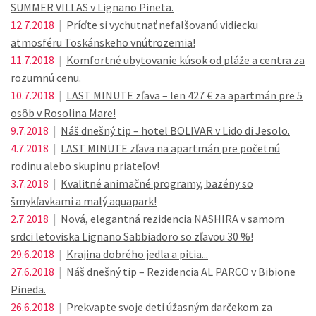
SUMMER VILLAS v Lignano Pineta.
12.7.2018
|
Príďte si vychutnať nefalšovanú vidiecku
atmosféru Toskánskeho vnútrozemia!
11.7.2018
|
Komfortné ubytovanie kúsok od pláže a centra za
rozumnú cenu.
10.7.2018
|
LAST MINUTE zľava – len 427 € za apartmán pre 5
osôb v Rosolina Mare!
9.7.2018
|
Náš dnešný tip – hotel BOLIVAR v Lido di Jesolo.
4.7.2018
|
LAST MINUTE zľava na apartmán pre početnú
rodinu alebo skupinu priateľov!
3.7.2018
|
Kvalitné animačné programy, bazény so
šmykľavkami a malý aquapark!
2.7.2018
|
Nová, elegantná rezidencia NASHIRA v samom
srdci letoviska Lignano Sabbiadoro so zľavou 30 %!
29.6.2018
|
Krajina dobrého jedla a pitia...
27.6.2018
|
Náš dnešný tip – Rezidencia AL PARCO v Bibione
Pineda.
26.6.2018
|
Prekvapte svoje deti úžasným darčekom za