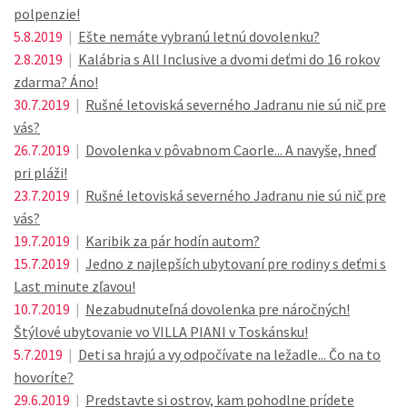
polpenzie!
5.8.2019
|
Ešte nemáte vybranú letnú dovolenku?
2.8.2019
|
Kalábria s All Inclusive a dvomi deťmi do 16 rokov
zdarma? Áno!
30.7.2019
|
Rušné letoviská severného Jadranu nie sú nič pre
vás?
26.7.2019
|
Dovolenka v pôvabnom Caorle... A navyše, hneď
pri pláži!
23.7.2019
|
Rušné letoviská severného Jadranu nie sú nič pre
vás?
19.7.2019
|
Karibik za pár hodín autom?
15.7.2019
|
Jedno z najlepších ubytovaní pre rodiny s deťmi s
Last minute zľavou!
10.7.2019
|
Nezabudnuteľná dovolenka pre náročných!
Štýlové ubytovanie vo VILLA PIANI v Toskánsku!
5.7.2019
|
Deti sa hrajú a vy odpočívate na ležadle... Čo na to
hovoríte?
29.6.2019
|
Predstavte si ostrov, kam pohodlne prídete