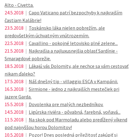
Alto - Civetta.
24.5.2018
|
Capo Vaticano patrí bezpochyby k najkrajším
častiam Kalábrie!
23.5.2018
|
Toskánsko láka nielen pobrežím, ale
predovšetkým úchvatným vnútrozemím.
22.5.2018
|
Cavallino - pokojné letovisko plné zelene...
21.5.2018
|
Najkrajšia a najluxusnejšia oblasť Sardínie -
Smaragdové pobrežie.
18.5.2018
|
Lákajú vás Dolomity, ale nechce sa vám cestovať
nikam ďaleko?
17.5.2018
|
Náš dnešný tip - villaggio ESCA v Kampánii.
16.5.2018
|
Sirmione - jedno z najkrajších mestečiek pri
jazere Garda.
15.5.2018
|
Dovolenka pre malých nezbedníkov.
14.5.2018
|
Ligúrska riviéra - pôvabná, farebná, voňavá...
11.5.2018
|
Na skok pod Marmoladu alebo predĺžený víkend
pod najvyššou horou Dolomitov!
10.5.2018
|
Pozor! Dnes posledná príležitosť zakúpiť si