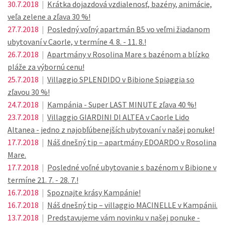
30.7.2018
|
Krátka dojazdová vzdialenosť, bazény, animácie,
veľa zelene a zľava 30 %!
27.7.2018
|
Posledný voľný apartmán B5 vo veľmi žiadanom
ubytovaní v Caorle, v termíne 4. 8. - 11. 8.!
26.7.2018
|
Apartmány v Rosolina Mare s bazénom a blízko
pláže za výbornú cenu!
25.7.2018
|
Villaggio SPLENDIDO v Bibione Spiaggia so
zľavou 30 %!
24.7.2018
|
Kampánia - Super LAST MINUTE zľava 40 %!
23.7.2018
|
Villaggio GIARDINI DI ALTEA v Caorle Lido
Altanea - jedno z najobľúbenejších ubytovaní v našej ponuke!
17.7.2018
|
Náš dnešný tip – apartmány EDOARDO v Rosolina
Mare.
17.7.2018
|
Posledné voľné ubytovanie s bazénom v Bibione v
termíne 21. 7. - 28. 7.!
16.7.2018
|
Spoznajte krásy Kampánie!
16.7.2018
|
Náš dnešný tip – villaggio MACINELLE v Kampánii.
13.7.2018
|
Predstavujeme vám novinku v našej ponuke -