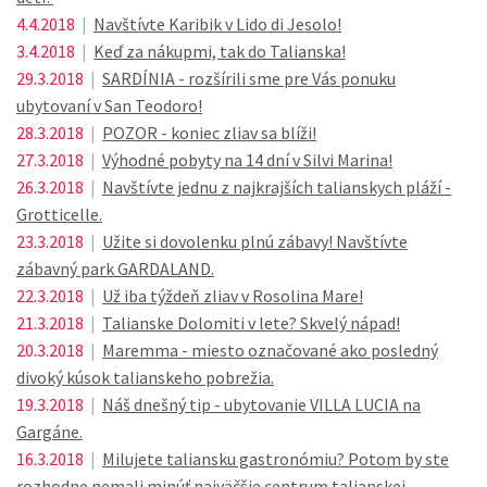
4.4.2018
|
Navštívte Karibik v Lido di Jesolo!
3.4.2018
|
Keď za nákupmi, tak do Talianska!
29.3.2018
|
SARDÍNIA - rozšírili sme pre Vás ponuku
ubytovaní v San Teodoro!
28.3.2018
|
POZOR - koniec zliav sa blíži!
27.3.2018
|
Výhodné pobyty na 14 dní v Silvi Marina!
26.3.2018
|
Navštívte jednu z najkrajších talianskych pláží -
Grotticelle.
23.3.2018
|
Užite si dovolenku plnú zábavy! Navštívte
zábavný park GARDALAND.
22.3.2018
|
Už iba týždeň zliav v Rosolina Mare!
21.3.2018
|
Talianske Dolomiti v lete? Skvelý nápad!
20.3.2018
|
Maremma - miesto označované ako posledný
divoký kúsok talianskeho pobrežia.
19.3.2018
|
Náš dnešný tip - ubytovanie VILLA LUCIA na
Gargáne.
16.3.2018
|
Milujete taliansku gastronómiu? Potom by ste
rozhodne nemali minúť najväčšie centrum talianskej