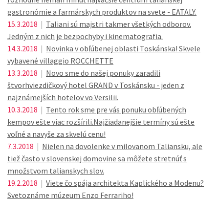
gastronómie a farmárskych produktov na svete - EATALY.
15.3.2018
|
Taliani sú majstri takmer všetkých odborov.
Jedným z nich je bezpochyby i kinematografia.
14.3.2018
|
Novinka v obľúbenej oblasti Toskánska! Skvele
vybavené villaggio ROCCHETTE
13.3.2018
|
Novo sme do našej ponuky zaradili
štvorhviezdičkový hotel GRAND v Toskánsku - jeden z
najznámejších hotelov vo Versilii.
10.3.2018
|
Tento rok sme pre vás ponuku obľúbených
kempov ešte viac rozšírili.Najžiadanejšie termíny sú ešte
voľné a navyše za skvelú cenu!
7.3.2018
|
Nielen na dovolenke v milovanom Taliansku, ale
tiež často v slovenskej domovine sa môžete stretnúť s
množstvom talianskych slov.
19.2.2018
|
Viete čo spája architekta Kaplického a Modenu?
Svetoznáme múzeum Enzo Ferrariho!