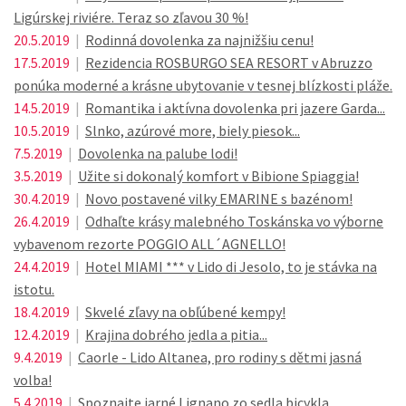
Ligúrskej riviére. Teraz so zľavou 30 %!
20.5.2019
|
Rodinná dovolenka za najnižšiu cenu!
17.5.2019
|
Rezidencia ROSBURGO SEA RESORT v Abruzzo
ponúka moderné a krásne ubytovanie v tesnej blízkosti pláže.
14.5.2019
|
Romantika i aktívna dovolenka pri jazere Garda...
10.5.2019
|
Slnko, azúrové more, biely piesok...
7.5.2019
|
Dovolenka na palube lodi!
3.5.2019
|
Užite si dokonalý komfort v Bibione Spiaggia!
30.4.2019
|
Novo postavené vilky EMARINE s bazénom!
26.4.2019
|
Odhaľte krásy malebného Toskánska vo výborne
vybavenom rezorte POGGIO ALL´AGNELLO!
24.4.2019
|
Hotel MIAMI *** v Lido di Jesolo, to je stávka na
istotu.
18.4.2019
|
Skvelé zľavy na obľúbené kempy!
12.4.2019
|
Krajina dobrého jedla a pitia...
9.4.2019
|
Caorle - Lido Altanea, pro rodiny s dětmi jasná
volba!
5.4.2019
|
Spoznajte jarné Lignano zo sedla bicykla.