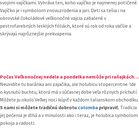
svojimi vajíčkami. Vyhráva ten, koho vajíčko je najmenej potlčené.
Vajíčko je i symbolom znovuzrodenia a jari. Deti sa tešia i na
obrovské čokoládové veľkonočné vajcia zabalené v
pestrofarebných lesklých fóliách, ktoré sú rok od roka väčšie a
skrývajú najrôznejšie prekvapenia.
Počas Veľkonočnej nedele a pondelka nemôže pri raňajkách na žiadnom talianskom stole chýbať tradičná colomba.
Neuvidíte tu baránka ani zajačika, ale holubicu stopercentne. Ide
o kysnutú buchtu, ktorá má v súčasnej dobe veľa rôznych príchutí.
Môžete ju okolo Veľkej noci kúpiť v každom talianskom obchodíku.
S nami si môžete tradičnú dobrotu
colomba
pripraviť.
Tradícia
jej pečenia je dlhá a v minulosti ako i teraz, je holubica symbolom
pokoja a radosti.