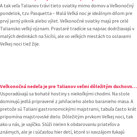
A tak veľa Talianov trávi tieto sviatky mimo domov a Veľkonočný
pondelok, tzv. Pasquetta – Malá Veľká noc je ideálnym dňom pre
prvý jarný piknik alebo výlet. Veľkonočné sviatky majú pre celé
Taliansko veľký význam. Prastaré tradície sa najviac dodržiavajú v
malých dedinkách na Sicílii, ale vo veľkých mestách to oslavami
Veľkej noci tiež žije.
Veľkonočná nedeľa je pre Talianov veľmi dôležitým duchovným sviatkom.
Usporadúvajú sa bohaté hostiny s niekoľkými chodmi. Na stole
dominujú jedlá pripravené z jahňacieho alebo baranieho mäsa. A
pretože sú Taliani gastronomickými majstrami, tabuľa často krát
pripomína majstrovské dielo. Dôležitým prvkom Veľkej noci, tak
ako u nás, je vajíčko. Slúži nielen k obdarovaniu priateľov a
známych, ale je i súčasťou hier detí, ktoré si navzájom ťukajú