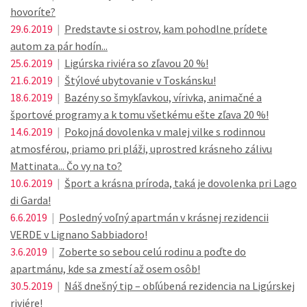
hovoríte?
29.6.2019
|
Predstavte si ostrov, kam pohodlne prídete
autom za pár hodín...
25.6.2019
|
Ligúrska riviéra so zľavou 20 %!
21.6.2019
|
Štýlové ubytovanie v Toskánsku!
18.6.2019
|
Bazény so šmykľavkou, vírivka, animačné a
športové programy a k tomu všetkému ešte zľava 20 %!
14.6.2019
|
Pokojná dovolenka v malej vilke s rodinnou
atmosférou, priamo pri pláži, uprostred krásneho zálivu
Mattinata... Čo vy na to?
10.6.2019
|
Šport a krásna príroda, taká je dovolenka pri Lago
di Garda!
6.6.2019
|
Posledný voľný apartmán v krásnej rezidencii
VERDE v Lignano Sabbiadoro!
3.6.2019
|
Zoberte so sebou celú rodinu a poďte do
apartmánu, kde sa zmestí až osem osôb!
30.5.2019
|
Náš dnešný tip – obľúbená rezidencia na Ligúrskej
riviére!