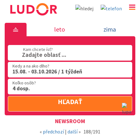
Novinka 23.8.2019 - dovolenka v Tali
leto
zima
02 2063 3182
Kam chcete ísť?
Po-Pia: 9.00 - 16.00
Zadajte oblasť ...
Kedy a na ako dlho?
15.08. - 03.10.2026 / 1 týždeň
Koľko osôb?
4 dosp.
HĽADAŤ
Oblasť
NEWSROOM
«
předchozí
|
další
»
188/191