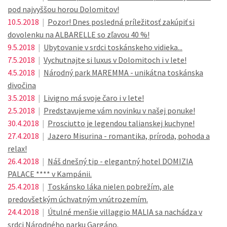
pod najvyššou horou Dolomitov!
10.5.2018
|
Pozor! Dnes posledná príležitosť zakúpiť si
dovolenku na ALBARELLE so zľavou 40 %!
9.5.2018
|
Ubytovanie v srdci toskánskeho vidieka...
7.5.2018
|
Vychutnajte si luxus v Dolomitoch i v lete!
4.5.2018
|
Národný park MAREMMA - unikátna toskánska
divočina
3.5.2018
|
Livigno má svoje čaro i v lete!
2.5.2018
|
Predstavujeme vám novinku v našej ponuke!
30.4.2018
|
Prosciutto je legendou talianskej kuchyne!
27.4.2018
|
Jazero Misurina - romantika, príroda, pohoda a
relax!
26.4.2018
|
Náš dnešný tip - elegantný hotel DOMIZIA
PALACE **** v Kampánii.
25.4.2018
|
Toskánsko láka nielen pobrežím, ale
predovšetkým úchvatným vnútrozemím.
24.4.2018
|
Útulné menšie villaggio MALIA sa nachádza v
srdci Národného parku Gargáno.