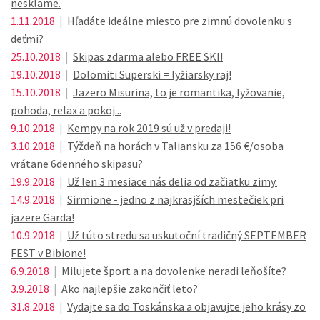
nesklame.
1.11.2018
|
Hľadáte ideálne miesto pre zimnú dovolenku s
deťmi?
25.10.2018
|
Skipas zdarma alebo FREE SKI!
19.10.2018
|
Dolomiti Superski = lyžiarsky raj!
15.10.2018
|
Jazero Misurina, to je romantika, lyžovanie,
pohoda, relax a pokoj...
9.10.2018
|
Kempy na rok 2019 sú už v predaji!
3.10.2018
|
Týždeň na horách v Taliansku za 156 €/osoba
vrátane 6denného skipasu?
19.9.2018
|
Už len 3 mesiace nás delia od začiatku zimy.
14.9.2018
|
Sirmione - jedno z najkrasjších mestečiek pri
jazere Garda!
10.9.2018
|
Už túto stredu sa uskutoční tradičný SEPTEMBER
FEST v Bibione!
6.9.2018
|
Milujete šport a na dovolenke neradi leňošíte?
3.9.2018
|
Ako najlepšie zakončiť leto?
31.8.2018
|
Vydajte sa do Toskánska a objavujte jeho krásy zo