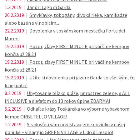
1.3.2019
|
Jar pri Lago di Garda.
26.2.2019
|
Šmykľavky, tobogány, divoká rieka, kamikadze
alebo bazén s vlnobitím...
22.2.2019
|
Dovolenka v toskánskom mestečku Forte dei
Marmi!
19.2.2019
|
Pozor, zľavy FIRST MINUTE pri väčšine kempov
končia už 28.2.!
19.2.2019
|
Pozor, zľavy FIRST MINUTE pri väčšine kempov
končia už 28.2.!
15.2.2019
|
Užite si dovolenku pri jazere Garda so všetkým, čo
k nej patrí!
8.2.2019
|
Ubytovanie blízko pláže, uprostred zelene, s ALL
INCLUSIVE a dieťaťom do 13 rokov úplne ZDARMA!
5.2.2019
|
Odhaľte krásy Toskánska vo výborne vybavenom
kempe ORBETELLO VILLAGE!
1.2.2019
|
S radosťou vám predstavujeme novinku v našej
ponuke – villaggio GREEN VILLAGE v Lido di Jesolo!