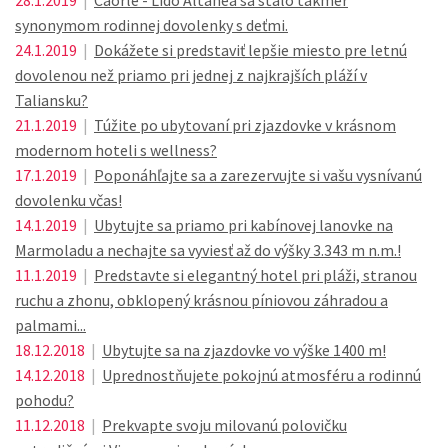
28.1.2019
|
Caorle - Lido Altanea sa stalo takmer
synonymom rodinnej dovolenky s deťmi.
24.1.2019
|
Dokážete si predstaviť lepšie miesto pre letnú
dovolenou než priamo pri jednej z najkrajších pláží v
Taliansku?
21.1.2019
|
Túžite po ubytovaní pri zjazdovke v krásnom
modernom hoteli s wellness?
17.1.2019
|
Poponáhľajte sa a zarezervujte si vašu vysnívanú
dovolenku včas!
14.1.2019
|
Ubytujte sa priamo pri kabínovej lanovke na
Marmoladu a nechajte sa vyviesť až do výšky 3.343 m n.m.!
11.1.2019
|
Predstavte si elegantný hotel pri pláži, stranou
ruchu a zhonu, obklopený krásnou píniovou záhradou a
palmami...
18.12.2018
|
Ubytujte sa na zjazdovke vo výške 1400 m!
14.12.2018
|
Uprednostňujete pokojnú atmosféru a rodinnú
pohodu?
11.12.2018
|
Prekvapte svoju milovanú polovičku