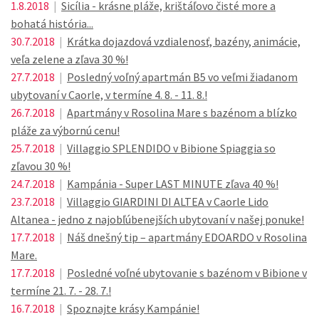
1.8.2018
|
Sicília - krásne pláže, krištáľovo čisté more a
bohatá história...
30.7.2018
|
Krátka dojazdová vzdialenosť, bazény, animácie,
veľa zelene a zľava 30 %!
27.7.2018
|
Posledný voľný apartmán B5 vo veľmi žiadanom
ubytovaní v Caorle, v termíne 4. 8. - 11. 8.!
26.7.2018
|
Apartmány v Rosolina Mare s bazénom a blízko
pláže za výbornú cenu!
25.7.2018
|
Villaggio SPLENDIDO v Bibione Spiaggia so
zľavou 30 %!
24.7.2018
|
Kampánia - Super LAST MINUTE zľava 40 %!
23.7.2018
|
Villaggio GIARDINI DI ALTEA v Caorle Lido
Altanea - jedno z najobľúbenejších ubytovaní v našej ponuke!
17.7.2018
|
Náš dnešný tip – apartmány EDOARDO v Rosolina
Mare.
17.7.2018
|
Posledné voľné ubytovanie s bazénom v Bibione v
termíne 21. 7. - 28. 7.!
16.7.2018
|
Spoznajte krásy Kampánie!