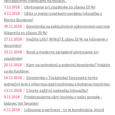
netradičnými Vianocami na horách...
7.12.2018
|
Ubytovanie pri zjazdovke so zľavou 10 %!
4.12.2018
|
Užite si medzi sviatkami parádnu lyžovačku v
Monte Bondone!
30.11.2018
|
Dovolenka na exkluzívnom súkromnom ostrove
Albarella so zľavou 20 %!
27.11.2018
|
Využite LAST MINUTE zľavu 10 % na lyžovanie v
decembri!
23.11.2018
|
Nové a moderne zariadené ubytovanie pri
zjazdovke!
20.11.2018
|
Kam na pohodovú a pokojnú dovolenku? Vydajte
sa do Kalábrie.
16.11.2018
|
Dovolenka v Toskánsku! Spoznajte tento
jedinečný kraj s výbornou gastronómiou a bohatou históriou.
13.11.2018
|
Chcete zažiť tú najlepšiu lyžovačku?
9.11.2018
|
Predstavujeme vám novinku v našej ponuke -
ľadovec Val Senales!
6.11.2018
|
Lyžovanie a wellness - to je kombinácia, ktorá