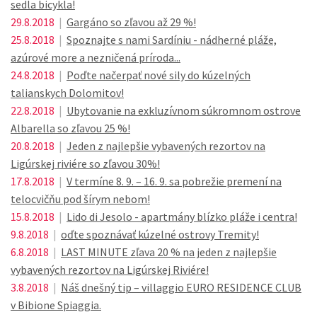
sedla bicykla!
29.8.2018
|
Gargáno so zľavou až 29 %!
25.8.2018
|
Spoznajte s nami Sardíniu - nádherné pláže,
azúrové more a nezničená príroda...
24.8.2018
|
Poďte načerpať nové sily do kúzelných
talianskych Dolomitov!
22.8.2018
|
Ubytovanie na exkluzívnom súkromnom ostrove
Albarella so zľavou 25 %!
20.8.2018
|
Jeden z najlepšie vybavených rezortov na
Ligúrskej riviére so zľavou 30%!
17.8.2018
|
V termíne 8. 9. – 16. 9. sa pobrežie premení na
telocvičňu pod šírym nebom!
15.8.2018
|
Lido di Jesolo - apartmány blízko pláže i centra!
9.8.2018
|
oďte spoznávať kúzelné ostrovy Tremity!
6.8.2018
|
LAST MINUTE zľava 20 % na jeden z najlepšie
vybavených rezortov na Ligúrskej Riviére!
3.8.2018
|
Náš dnešný tip – villaggio EURO RESIDENCE CLUB
v Bibione Spiaggia.