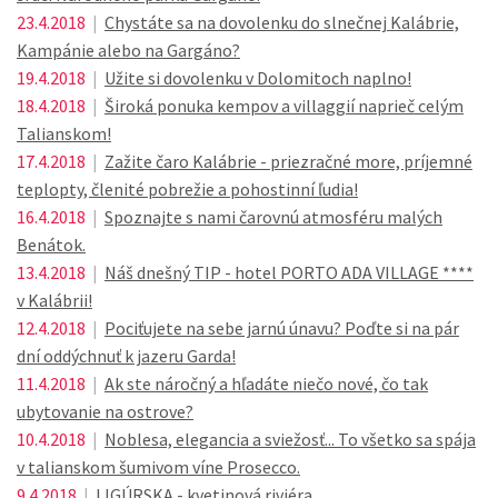
23.4.2018
|
Chystáte sa na dovolenku do slnečnej Kalábrie,
Kampánie alebo na Gargáno?
19.4.2018
|
Užite si dovolenku v Dolomitoch naplno!
18.4.2018
|
Široká ponuka kempov a villaggií naprieč celým
Talianskom!
17.4.2018
|
Zažite čaro Kalábrie - priezračné more, príjemné
teplopty, členité pobrežie a pohostinní ľudia!
16.4.2018
|
Spoznajte s nami čarovnú atmosféru malých
Benátok.
13.4.2018
|
Náš dnešný TIP - hotel PORTO ADA VILLAGE ****
v Kalábrii!
12.4.2018
|
Pociťujete na sebe jarnú únavu? Poďte si na pár
dní oddýchnuť k jazeru Garda!
11.4.2018
|
Ak ste náročný a hľadáte niečo nové, čo tak
ubytovanie na ostrove?
10.4.2018
|
Noblesa, elegancia a sviežosť... To všetko sa spája
v talianskom šumivom víne Prosecco.
9.4.2018
|
LIGÚRSKA - kvetinová riviéra...