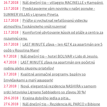
16.7.2018
|
Náš dnešný tip – villaggio MACINELLE v Kampánii.
13.7.2018
|
Predstavujeme vám novinku v našej ponuke -
SUMMER VILLAS v Lignano Pineta.
12.7.2018
|
Príďte si vychutnať nefalšovanú vidiecku
atmosféru Toskánskeho vnútrozemia!
11.7.2018
|
Komfortné ubytovanie kúsok od pláže a centra za
rozumnú cenu.
10.7.2018
|
LAST MINUTE zľava – len 427 € za apartmán pre 5
osôb v Rosolina Mare!
9.7.2018
|
Náš dnešný tip – hotel BOLIVAR v Lido di Jesolo.
4.7.2018
|
LAST MINUTE zľava na apartmán pre početnú
rodinu alebo skupinu priateľov!
3.7.2018
|
Kvalitné animačné programy, bazény so
šmykľavkami a malý aquapark!
2.7.2018
|
Nová, elegantná rezidencia NASHIRA v samom
srdci letoviska Lignano Sabbiadoro so zľavou 30 %!
29.6.2018
|
Krajina dobrého jedla a pitia...
27.6.2018
|
Náš dnešný tip – Rezidencia AL PARCO v Bibione