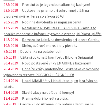
27.5.2019
|
Prosciutto je legendou talianskej kuchyne!
23.5.2019
|
Ubytovanie priamo pri súkromnej pláži na
Ligúrskej riviére. Teraz so zľavou 30 %!
20.5.2019
|
Rodinná dovolenka za najnižšiu cenu!
17.5.2019
|
Rezidencia ROSBURGO SEA RESORT v Abruzzo
ponúka moderné a krásne ubytovanie v tesnej blízkosti pláže.
14.5.2019
|
Romantika i aktívna dovolenka pri jazere Garda...
10.5.2019
|
Slnko, azúrové more, biely piesok...
7.5.2019
|
Dovolenka na palube lodi!
3.5.2019
|
Užite si dokonalý komfort v Bibione Spiaggia!
30.4.2019
|
Novo postavené vilky EMARINE s bazénom!
26.4.2019
|
Odhaľte krásy malebného Toskánska vo výborne
vybavenom rezorte POGGIO ALL´AGNELLO!
24.4.2019
|
Hotel MIAMI *** v Lido di Jesolo, to je stávka na
istotu.
18.4.2019
|
Skvelé zľavy na obľúbené kempy!
12.4.2019
|
Krajina dobrého jedla a pitia...
9.4.2019
|
Caorle - Lido Altanea, pro rodiny s dětmi jasná