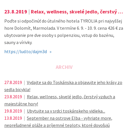
23.8.2019
|
Relax, wellness, skvelé jedlo, čerstvý vzduch a majestátne hory!
Poďte si odpočinúť do útulného hotela TYROLIA pri najvyššej
hore Dolomít, Marmolada. V termíne 6. 9. - 10. 9. cena 426 € za
ubytovanie pre dve osoby s polpenziou, vstup do bazénu,
sauny a vírivky.
https://lud.to/dajm3d »
ARCHIV
27.8.2019
|
Vydajte sa do Toskánska a objavujte jeho krásy zo
sedla bicykla!
23.8.2019
|
Relax, wellness, skvelé jedlo, čerstvý vzduch a
majestátne hory!
19.8.2019
|
Ubytujte sa v srdci toskánskeho vidieka...
13.8.2019
|
September na ostrove Elba - vyhriate more,
nepreľudnené pláže a príjemné teploty, ktoré dovoľujú