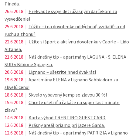
Pineda.
26.6.2018
|
Prekvapte svoje deti úžasným darčekom za
vysvedčenie!
25.6.2018
|
Túžite si na dovolenke oddýchnuť, vzdialiť sa od
ruchu a zhonu?
22.6.2018
|
Užite si šport a aktívnu dovolenku v Caorle – Lido
Altanea.
21.6.2018
|
Náš dnešný tip – apartmány LAGUNA - S. ELENA
SUD v Bibione Spiaggia.
20.6.2018
|
Lignano – ušetrite hneď dvakrát!
19.6.2018
|
Apartmány ELENA v Lignano Sabbiadoro za
skvelú cenu!
18.6.2018
|
Skvelo vybavený kemp so zľavou 30 %!
15.6.2018
|
Chcete ušetriť a čakáte na super last minute
zľavu?
14.6.2018
|
Karta výhod TRENTINO GUEST CARD.
13.6.2018
|
Krásny areál priamo pri jazere Garda.
12.6.2018
|
Náš dnešný tip – apartmány PATRIZIA v Lignano