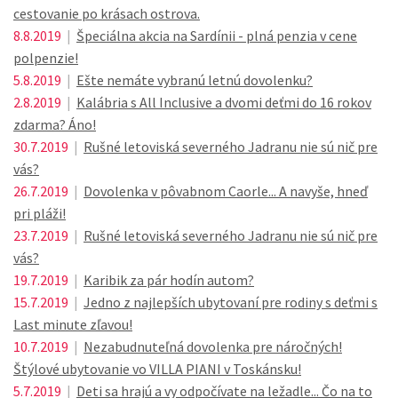
cestovanie po krásach ostrova.
8.8.2019
|
Špeciálna akcia na Sardínii - plná penzia v cene
polpenzie!
5.8.2019
|
Ešte nemáte vybranú letnú dovolenku?
2.8.2019
|
Kalábria s All Inclusive a dvomi deťmi do 16 rokov
zdarma? Áno!
30.7.2019
|
Rušné letoviská severného Jadranu nie sú nič pre
vás?
26.7.2019
|
Dovolenka v pôvabnom Caorle... A navyše, hneď
pri pláži!
23.7.2019
|
Rušné letoviská severného Jadranu nie sú nič pre
vás?
19.7.2019
|
Karibik za pár hodín autom?
15.7.2019
|
Jedno z najlepších ubytovaní pre rodiny s deťmi s
Last minute zľavou!
10.7.2019
|
Nezabudnuteľná dovolenka pre náročných!
Štýlové ubytovanie vo VILLA PIANI v Toskánsku!
5.7.2019
|
Deti sa hrajú a vy odpočívate na ležadle... Čo na to