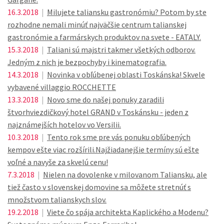
16.3.2018
|
Milujete taliansku gastronómiu? Potom by ste
rozhodne nemali minúť najväčšie centrum talianskej
gastronómie a farmárskych produktov na svete - EATALY.
15.3.2018
|
Taliani sú majstri takmer všetkých odborov.
Jedným z nich je bezpochyby i kinematografia.
14.3.2018
|
Novinka v obľúbenej oblasti Toskánska! Skvele
vybavené villaggio ROCCHETTE
13.3.2018
|
Novo sme do našej ponuky zaradili
štvorhviezdičkový hotel GRAND v Toskánsku - jeden z
najznámejších hotelov vo Versilii.
10.3.2018
|
Tento rok sme pre vás ponuku obľúbených
kempov ešte viac rozšírili.Najžiadanejšie termíny sú ešte
voľné a navyše za skvelú cenu!
7.3.2018
|
Nielen na dovolenke v milovanom Taliansku, ale
tiež často v slovenskej domovine sa môžete stretnúť s
množstvom talianskych slov.
19.2.2018
|
Viete čo spája architekta Kaplického a Modenu?