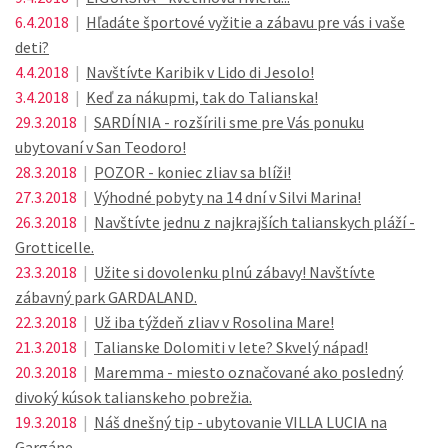
6.4.2018
|
Hľadáte športové vyžitie a zábavu pre vás i vaše
deti?
4.4.2018
|
Navštívte Karibik v Lido di Jesolo!
3.4.2018
|
Keď za nákupmi, tak do Talianska!
29.3.2018
|
SARDÍNIA - rozšírili sme pre Vás ponuku
ubytovaní v San Teodoro!
28.3.2018
|
POZOR - koniec zliav sa blíži!
27.3.2018
|
Výhodné pobyty na 14 dní v Silvi Marina!
26.3.2018
|
Navštívte jednu z najkrajších talianskych pláží -
Grotticelle.
23.3.2018
|
Užite si dovolenku plnú zábavy! Navštívte
zábavný park GARDALAND.
22.3.2018
|
Už iba týždeň zliav v Rosolina Mare!
21.3.2018
|
Talianske Dolomiti v lete? Skvelý nápad!
20.3.2018
|
Maremma - miesto označované ako posledný
divoký kúsok talianskeho pobrežia.
19.3.2018
|
Náš dnešný tip - ubytovanie VILLA LUCIA na
Gargáne.