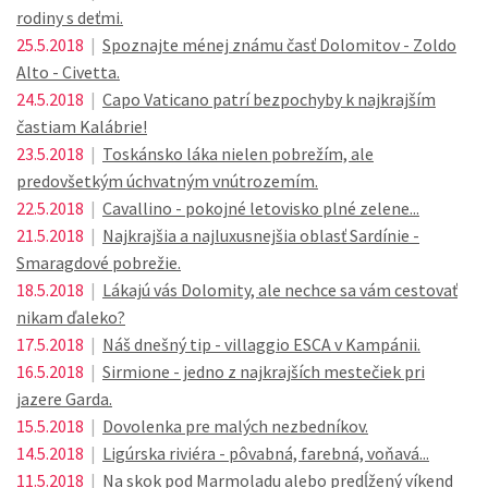
rodiny s deťmi.
25.5.2018
|
Spoznajte ménej známu časť Dolomitov - Zoldo
Alto - Civetta.
24.5.2018
|
Capo Vaticano patrí bezpochyby k najkrajším
častiam Kalábrie!
23.5.2018
|
Toskánsko láka nielen pobrežím, ale
predovšetkým úchvatným vnútrozemím.
22.5.2018
|
Cavallino - pokojné letovisko plné zelene...
21.5.2018
|
Najkrajšia a najluxusnejšia oblasť Sardínie -
Smaragdové pobrežie.
18.5.2018
|
Lákajú vás Dolomity, ale nechce sa vám cestovať
nikam ďaleko?
17.5.2018
|
Náš dnešný tip - villaggio ESCA v Kampánii.
16.5.2018
|
Sirmione - jedno z najkrajších mestečiek pri
jazere Garda.
15.5.2018
|
Dovolenka pre malých nezbedníkov.
14.5.2018
|
Ligúrska riviéra - pôvabná, farebná, voňavá...
11.5.2018
|
Na skok pod Marmoladu alebo predĺžený víkend