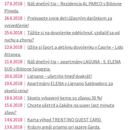
27.6.2018
|
Náš dnešný tip – Rezidencia AL PARCO v Bibione
Pineda.
26.6.2018
|
Prekvapte svoje deti úžasným darčekom za
vysvedčenie!
25.6.2018
|
Túžite si na dovolenke oddýchnuť, vzdialiť sa od
ruchu a zhonu?
22.6.2018
|
Užite si šport a aktívnu dovolenku v Caorle – Lido
Altanea.
21.6.2018
|
Náš dnešný tip – apartmány LAGUNA - S. ELENA
SUD v Bibione Spiaggia.
20.6.2018
|
Lignano – ušetrite hneď dvakrát!
19.6.2018
|
Apartmány ELENA v Lignano Sabbiadoro za
skvelú cenu!
18.6.2018
|
Skvelo vybavený kemp so zľavou 30 %!
15.6.2018
|
Chcete ušetriť a čakáte na super last minute
zľavu?
14.6.2018
|
Karta výhod TRENTINO GUEST CARD.
13.6.2018
|
Krásny areál priamo pri jazere Garda.