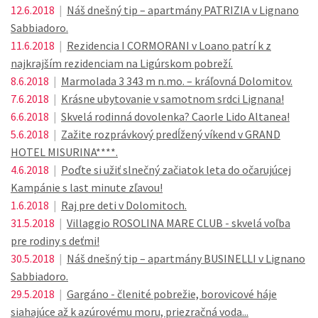
12.6.2018
|
Náš dnešný tip – apartmány PATRIZIA v Lignano
Sabbiadoro.
11.6.2018
|
Rezidencia I CORMORANI v Loano patrí k z
najkrajším rezidenciam na Ligúrskom pobreží.
8.6.2018
|
Marmolada 3 343 m n.mo. – kráľovná Dolomitov.
7.6.2018
|
Krásne ubytovanie v samotnom srdci Lignana!
6.6.2018
|
Skvelá rodinná dovolenka? Caorle Lido Altanea!
5.6.2018
|
Zažite rozprávkový predĺžený víkend v GRAND
HOTEL MISURINA****.
4.6.2018
|
Poďte si užiť slnečný začiatok leta do očarujúcej
Kampánie s last minute zľavou!
1.6.2018
|
Raj pre deti v Dolomitoch.
31.5.2018
|
Villaggio ROSOLINA MARE CLUB - skvelá voľba
pre rodiny s deťmi!
30.5.2018
|
Náš dnešný tip – apartmány BUSINELLI v Lignano
Sabbiadoro.
29.5.2018
|
Gargáno - členité pobrežie, borovicové háje
siahajúce až k azúrovému moru, priezračná voda...