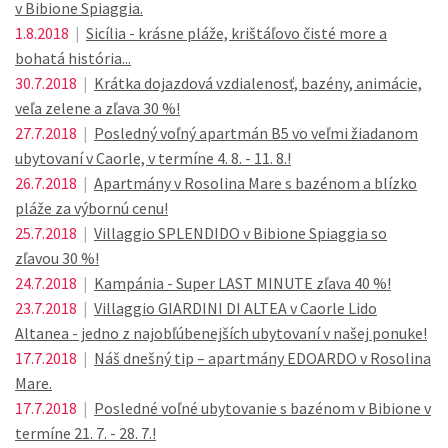
v Bibione Spiaggia.
1.8.2018
|
Sicília - krásne pláže, krištáľovo čisté more a
bohatá história...
30.7.2018
|
Krátka dojazdová vzdialenosť, bazény, animácie,
veľa zelene a zľava 30 %!
27.7.2018
|
Posledný voľný apartmán B5 vo veľmi žiadanom
ubytovaní v Caorle, v termíne 4. 8. - 11. 8.!
26.7.2018
|
Apartmány v Rosolina Mare s bazénom a blízko
pláže za výbornú cenu!
25.7.2018
|
Villaggio SPLENDIDO v Bibione Spiaggia so
zľavou 30 %!
24.7.2018
|
Kampánia - Super LAST MINUTE zľava 40 %!
23.7.2018
|
Villaggio GIARDINI DI ALTEA v Caorle Lido
Altanea - jedno z najobľúbenejších ubytovaní v našej ponuke!
17.7.2018
|
Náš dnešný tip – apartmány EDOARDO v Rosolina
Mare.
17.7.2018
|
Posledné voľné ubytovanie s bazénom v Bibione v
termíne 21. 7. - 28. 7.!