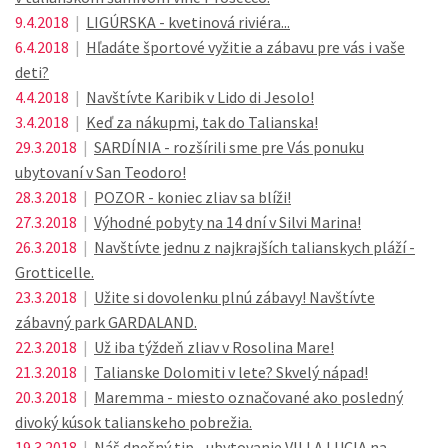
9.4.2018
|
LIGÚRSKA - kvetinová riviéra...
6.4.2018
|
Hľadáte športové vyžitie a zábavu pre vás i vaše
deti?
4.4.2018
|
Navštívte Karibik v Lido di Jesolo!
3.4.2018
|
Keď za nákupmi, tak do Talianska!
29.3.2018
|
SARDÍNIA - rozšírili sme pre Vás ponuku
ubytovaní v San Teodoro!
28.3.2018
|
POZOR - koniec zliav sa blíži!
27.3.2018
|
Výhodné pobyty na 14 dní v Silvi Marina!
26.3.2018
|
Navštívte jednu z najkrajších talianskych pláží -
Grotticelle.
23.3.2018
|
Užite si dovolenku plnú zábavy! Navštívte
zábavný park GARDALAND.
22.3.2018
|
Už iba týždeň zliav v Rosolina Mare!
21.3.2018
|
Talianske Dolomiti v lete? Skvelý nápad!
20.3.2018
|
Maremma - miesto označované ako posledný
divoký kúsok talianskeho pobrežia.
19.3.2018
|
Náš dnešný tip - ubytovanie VILLA LUCIA na