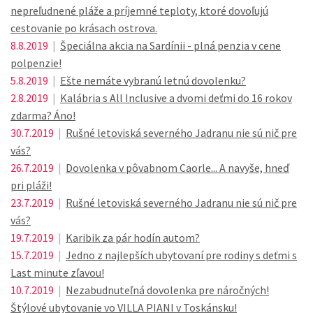
nepreľudnené pláže a príjemné teploty, ktoré dovoľujú
cestovanie po krásach ostrova.
8.8.2019
|
Špeciálna akcia na Sardínii - plná penzia v cene
polpenzie!
5.8.2019
|
Ešte nemáte vybranú letnú dovolenku?
2.8.2019
|
Kalábria s All Inclusive a dvomi deťmi do 16 rokov
zdarma? Áno!
30.7.2019
|
Rušné letoviská severného Jadranu nie sú nič pre
vás?
26.7.2019
|
Dovolenka v pôvabnom Caorle... A navyše, hneď
pri pláži!
23.7.2019
|
Rušné letoviská severného Jadranu nie sú nič pre
vás?
19.7.2019
|
Karibik za pár hodín autom?
15.7.2019
|
Jedno z najlepších ubytovaní pre rodiny s deťmi s
Last minute zľavou!
10.7.2019
|
Nezabudnuteľná dovolenka pre náročných!
Štýlové ubytovanie vo VILLA PIANI v Toskánsku!