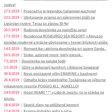
riviére!
27.5.2019
|
Prosciutto je legendou talianskej kuchyne!
23.5.2019
|
Ubytovanie priamo pri súkromnej pláži na
Ligúrskej riviére. Teraz so zľavou 30 %!
20.5.2019
|
Rodinná dovolenka za najnižšiu cenu!
17.5.2019
|
Rezidencia ROSBURGO SEA RESORT v Abruzzo
ponúka moderné a krásne ubytovanie v tesnej blízkosti pláže.
14.5.2019
|
Romantika i aktívna dovolenka pri jazere Garda...
10.5.2019
|
Slnko, azúrové more, biely piesok...
7.5.2019
|
Dovolenka na palube lodi!
3.5.2019
|
Užite si dokonalý komfort v Bibione Spiaggia!
30.4.2019
|
Novo postavené vilky EMARINE s bazénom!
26.4.2019
|
Odhaľte krásy malebného Toskánska vo výborne
vybavenom rezorte POGGIO ALL´AGNELLO!
24.4.2019
|
Hotel MIAMI *** v Lido di Jesolo, to je stávka na
istotu.
18.4.2019
|
Skvelé zľavy na obľúbené kempy!
12.4.2019
|
Krajina dobrého jedla a pitia...