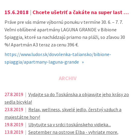
15.6.2018
|
Chcete ušetriť a čakáte na super last minute zľavu?
Práve pre vás máme výbornú ponuku v termíne 30. 6. – 7. 7.
Veľmi obľúbené apartmány LAGUNA GRANDE v Bibione
Spiaggia, ktoré sa nachádzajú priamo na pláži, so zľavou 30
%! Apartmán A3 teraz za cenu 396 €.
https://www.ludor.sk/dovolenka-taliansko/bibione-
spiaggia/apartmany-laguna-grande »
ARCHIV
27.8.2019
|
Vydajte sa do Toskánska a objavujte jeho krásy zo
sedla bicykla!
23.8.2019
|
Relax, wellness, skvelé jedlo, čerstvý vzduch a
majestátne hory!
19.8.2019
|
Ubytujte sa v srdci toskánskeho vidieka...
13.8.2019
|
September na ostrove Elba - vyhriate more,