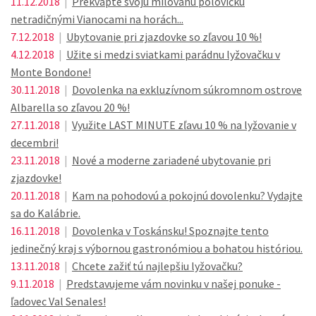
11.12.2018
|
Prekvapte svoju milovanú polovičku
netradičnými Vianocami na horách...
7.12.2018
|
Ubytovanie pri zjazdovke so zľavou 10 %!
4.12.2018
|
Užite si medzi sviatkami parádnu lyžovačku v
Monte Bondone!
30.11.2018
|
Dovolenka na exkluzívnom súkromnom ostrove
Albarella so zľavou 20 %!
27.11.2018
|
Využite LAST MINUTE zľavu 10 % na lyžovanie v
decembri!
23.11.2018
|
Nové a moderne zariadené ubytovanie pri
zjazdovke!
20.11.2018
|
Kam na pohodovú a pokojnú dovolenku? Vydajte
sa do Kalábrie.
16.11.2018
|
Dovolenka v Toskánsku! Spoznajte tento
jedinečný kraj s výbornou gastronómiou a bohatou históriou.
13.11.2018
|
Chcete zažiť tú najlepšiu lyžovačku?
9.11.2018
|
Predstavujeme vám novinku v našej ponuke -
ľadovec Val Senales!