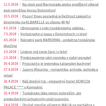
11.5.2018
|
Na skok pod Marmoladu alebo predĺžený víkend
pod najvyššou horou Dolomitov!
10.5.2018
|
Pozor! Dnes posledná príležitosť zakúpiť si
dovolenku na ALBARELLE so zľavou 40 %!
9.5.2018
|
Ubytovanie v srdci toskánskeho vidieka...
7.5.2018
|
Vychutnajte si luxus v Dolomitoch i v lete!
4.5.2018
|
Národný park MAREMMA - unikátna toskánska
divočina
3.5.2018
|
Livigno má svoje čaro i v lete!
2.5.2018
|
Predstavujeme vám novinku v našej ponuke!
30.4.2018
|
Prosciutto je legendou talianskej kuchyne!
27.4.2018
|
Jazero Misurina - romantika, príroda, pohoda a
relax!
26.4.2018
|
Náš dnešný tip - elegantný hotel DOMIZIA
PALACE **** v Kampánii.
25.4.2018
|
Toskánsko láka nielen pobrežím, ale
predovšetkým úchvatným vnútrozemím.
24.4.2018
|
Útulné menšie villaggio MALIA sa nachádza v