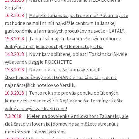
Gargáne.
16.3.2018
|
Milujete taliansku gastronómiu? Potom by ste
rozhodne nemali minúť najväčšie centrum talianskej
gastronómie a farmárskych produktov na svete - EATALY.
15.3.2018
|
Taliani sú majstri takmer všetkých odborov.
Jedným z nich je bezpochyby i kinematografia.
14.3.2018
|
Novinka v obľúbenej oblasti Toskánska! Skvele
vybavené villaggio ROCCHETTE
13.3.2018
|
Novo sme do našej ponuky zaradili
štvorhviezdičkový hotel GRAND v Toskánsku - jeden z
najznámejších hotelov vo Versilii.
10.3.2018
|
Tento rok sme pre vás ponuku obľúbených
kempov ešte viac rozšírili.Najžiadanejšie termíny sú ešte
voľné a navyše za skvelú cenu!
7.3.2018
|
Nielen na dovolenke v milovanom Taliansku, ale
tiež často v slovenskej domovine sa môžete stretnúť s
množstvom talianskych slov.