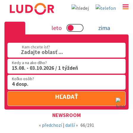
Novinka 15.6.2018 - dovolenka v Tali
leto
zima
02 2063 3182
Kam chcete ísť?
Po-Pia: 9.00 - 16.00
Zadajte oblasť ...
Kedy a na ako dlho?
15.08. - 03.10.2026 / 1 týždeň
Koľko osôb?
4 dosp.
HĽADAŤ
Oblasť
NEWSROOM
«
předchozí
|
další
»
66/191