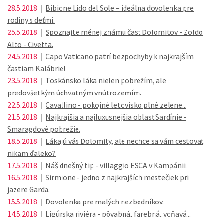
28.5.2018
|
Bibione Lido del Sole – ideálna dovolenka pre
rodiny s deťmi.
25.5.2018
|
Spoznajte ménej známu časť Dolomitov - Zoldo
Alto - Civetta.
24.5.2018
|
Capo Vaticano patrí bezpochyby k najkrajším
častiam Kalábrie!
23.5.2018
|
Toskánsko láka nielen pobrežím, ale
predovšetkým úchvatným vnútrozemím.
22.5.2018
|
Cavallino - pokojné letovisko plné zelene...
21.5.2018
|
Najkrajšia a najluxusnejšia oblasť Sardínie -
Smaragdové pobrežie.
18.5.2018
|
Lákajú vás Dolomity, ale nechce sa vám cestovať
nikam ďaleko?
17.5.2018
|
Náš dnešný tip - villaggio ESCA v Kampánii.
16.5.2018
|
Sirmione - jedno z najkrajších mestečiek pri
jazere Garda.
15.5.2018
|
Dovolenka pre malých nezbedníkov.
14.5.2018
|
Ligúrska riviéra - pôvabná, farebná, voňavá...