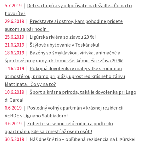
5.7.2019
|
Deti sa hrajú a vy odpočívate na ležadle... Čo na to
hovoríte?
29.6.2019
|
Predstavte si ostrov, kam pohodlne prídete
autom za pár hodín...
25.6.2019
|
Ligúrska riviéra so zľavou 20 %!
21.6.2019
|
Štýlové ubytovanie v Toskánsku!
18.6.2019
|
Bazény so šmykľavkou, vírivka, animačné a
športové programy a k tomu všetkému ešte zľava 20 %!
14.6.2019
|
Pokojná dovolenka v malej vilke s rodinnou
atmosférou, priamo pri pláži, uprostred krásneho zálivu
Mattinata... Čo vy na to?
10.6.2019
|
Šport a krásna príroda, taká je dovolenka pri Lago
di Garda!
6.6.2019
|
Posledný voľný apartmán v krásnej rezidencii
VERDE v Lignano Sabbiadoro!
3.6.2019
|
Zoberte so sebou celú rodinu a poďte do
apartmánu, kde sa zmestí až osem osôb!
30.5.2019
|
Náš dnešný tip – obľúbená rezidencia na Ligúrskej