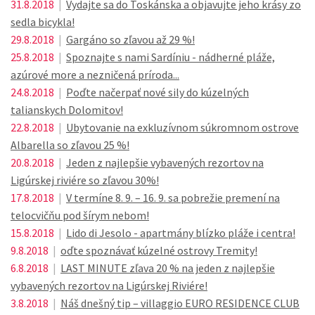
31.8.2018
|
Vydajte sa do Toskánska a objavujte jeho krásy zo
sedla bicykla!
29.8.2018
|
Gargáno so zľavou až 29 %!
25.8.2018
|
Spoznajte s nami Sardíniu - nádherné pláže,
azúrové more a nezničená príroda...
24.8.2018
|
Poďte načerpať nové sily do kúzelných
talianskych Dolomitov!
22.8.2018
|
Ubytovanie na exkluzívnom súkromnom ostrove
Albarella so zľavou 25 %!
20.8.2018
|
Jeden z najlepšie vybavených rezortov na
Ligúrskej riviére so zľavou 30%!
17.8.2018
|
V termíne 8. 9. – 16. 9. sa pobrežie premení na
telocvičňu pod šírym nebom!
15.8.2018
|
Lido di Jesolo - apartmány blízko pláže i centra!
9.8.2018
|
oďte spoznávať kúzelné ostrovy Tremity!
6.8.2018
|
LAST MINUTE zľava 20 % na jeden z najlepšie
vybavených rezortov na Ligúrskej Riviére!
3.8.2018
|
Náš dnešný tip – villaggio EURO RESIDENCE CLUB