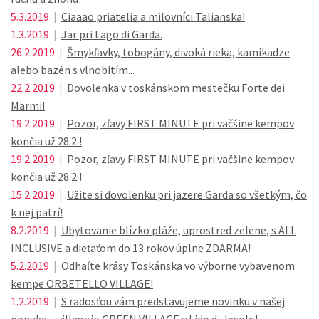
5.3.2019
|
Ciaaao priatelia a milovníci Talianska!
1.3.2019
|
Jar pri Lago di Garda.
26.2.2019
|
Šmykľavky, tobogány, divoká rieka, kamikadze
alebo bazén s vlnobitím...
22.2.2019
|
Dovolenka v toskánskom mestečku Forte dei
Marmi!
19.2.2019
|
Pozor, zľavy FIRST MINUTE pri väčšine kempov
končia už 28.2.!
19.2.2019
|
Pozor, zľavy FIRST MINUTE pri väčšine kempov
končia už 28.2.!
15.2.2019
|
Užite si dovolenku pri jazere Garda so všetkým, čo
k nej patrí!
8.2.2019
|
Ubytovanie blízko pláže, uprostred zelene, s ALL
INCLUSIVE a dieťaťom do 13 rokov úplne ZDARMA!
5.2.2019
|
Odhaľte krásy Toskánska vo výborne vybavenom
kempe ORBETELLO VILLAGE!
1.2.2019
|
S radosťou vám predstavujeme novinku v našej