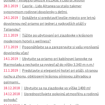
ponuke – villaggio GREEN VILLAGE v Lido di Jesolo!
28.1.2019
|
Caorle - Lido Altanea sa stalo takmer
synonymom rodinnej dovolenky s deťmi.
24.1.2019
|
Dokážete si predstaviť lepšie miesto pre letnú
dovolenou než priamo pri jednej z najkrajších pláží v
Taliansku?
21.1.2019
|
Túžite po ubytovaní pri zjazdovke v krásnom
modernom hoteli s wellness?
17.1.2019
|
Poponáhľajte sa a zarezervujte si vašu vysnívanú
dovolenku včas!
14.1.2019
|
Ubytujte sa priamo pri kabínovej lanovke na
Marmoladu a nechajte sa vyviesť až do výšky 3.343 m n.m.!
11.1.2019
|
Predstavte si elegantný hotel pri pláži, stranou
ruchu a zhonu, obklopený krásnou píniovou záhradou a
palmami...
18.12.2018
|
Ubytujte sa na zjazdovke vo výške 1400 m!
14.12.2018
|
Uprednostňujete pokojnú atmosféru a rodinnú
pohodu?