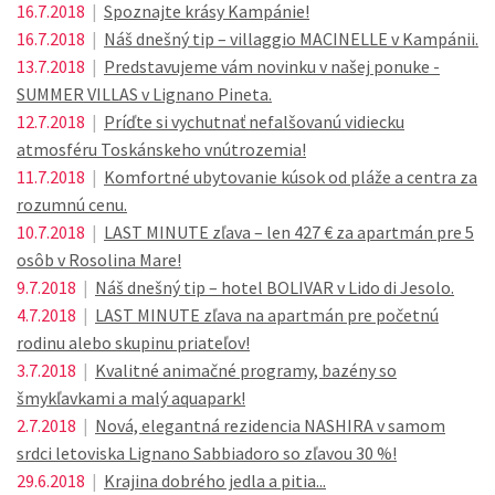
16.7.2018
|
Spoznajte krásy Kampánie!
16.7.2018
|
Náš dnešný tip – villaggio MACINELLE v Kampánii.
13.7.2018
|
Predstavujeme vám novinku v našej ponuke -
SUMMER VILLAS v Lignano Pineta.
12.7.2018
|
Príďte si vychutnať nefalšovanú vidiecku
atmosféru Toskánskeho vnútrozemia!
11.7.2018
|
Komfortné ubytovanie kúsok od pláže a centra za
rozumnú cenu.
10.7.2018
|
LAST MINUTE zľava – len 427 € za apartmán pre 5
osôb v Rosolina Mare!
9.7.2018
|
Náš dnešný tip – hotel BOLIVAR v Lido di Jesolo.
4.7.2018
|
LAST MINUTE zľava na apartmán pre početnú
rodinu alebo skupinu priateľov!
3.7.2018
|
Kvalitné animačné programy, bazény so
šmykľavkami a malý aquapark!
2.7.2018
|
Nová, elegantná rezidencia NASHIRA v samom
srdci letoviska Lignano Sabbiadoro so zľavou 30 %!
29.6.2018
|
Krajina dobrého jedla a pitia...