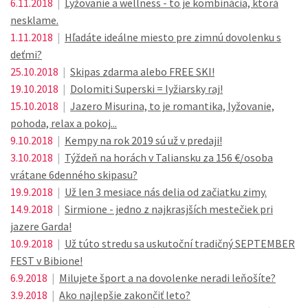
6.11.2018
|
Lyžovanie a wellness - to je kombinácia, ktorá
nesklame.
1.11.2018
|
Hľadáte ideálne miesto pre zimnú dovolenku s
deťmi?
25.10.2018
|
Skipas zdarma alebo FREE SKI!
19.10.2018
|
Dolomiti Superski = lyžiarsky raj!
15.10.2018
|
Jazero Misurina, to je romantika, lyžovanie,
pohoda, relax a pokoj...
9.10.2018
|
Kempy na rok 2019 sú už v predaji!
3.10.2018
|
Týždeň na horách v Taliansku za 156 €/osoba
vrátane 6denného skipasu?
19.9.2018
|
Už len 3 mesiace nás delia od začiatku zimy.
14.9.2018
|
Sirmione - jedno z najkrasjších mestečiek pri
jazere Garda!
10.9.2018
|
Už túto stredu sa uskutoční tradičný SEPTEMBER
FEST v Bibione!
6.9.2018
|
Milujete šport a na dovolenke neradi leňošíte?
3.9.2018
|
Ako najlepšie zakončiť leto?