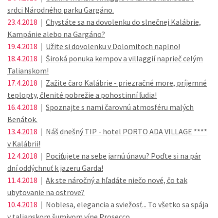
srdci Národného parku Gargáno.
23.4.2018
|
Chystáte sa na dovolenku do slnečnej Kalábrie,
Kampánie alebo na Gargáno?
19.4.2018
|
Užite si dovolenku v Dolomitoch naplno!
18.4.2018
|
Široká ponuka kempov a villaggií naprieč celým
Talianskom!
17.4.2018
|
Zažite čaro Kalábrie - priezračné more, príjemné
teplopty, členité pobrežie a pohostinní ľudia!
16.4.2018
|
Spoznajte s nami čarovnú atmosféru malých
Benátok.
13.4.2018
|
Náš dnešný TIP - hotel PORTO ADA VILLAGE ****
v Kalábrii!
12.4.2018
|
Pociťujete na sebe jarnú únavu? Poďte si na pár
dní oddýchnuť k jazeru Garda!
11.4.2018
|
Ak ste náročný a hľadáte niečo nové, čo tak
ubytovanie na ostrove?
10.4.2018
|
Noblesa, elegancia a sviežosť... To všetko sa spája
v talianskom šumivom víne Prosecco.