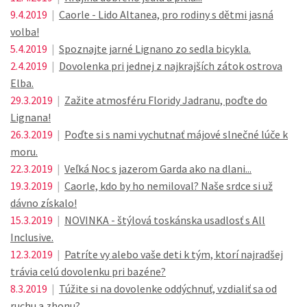
9.4.2019
|
Caorle - Lido Altanea, pro rodiny s dětmi jasná
volba!
5.4.2019
|
Spoznajte jarné Lignano zo sedla bicykla.
2.4.2019
|
Dovolenka pri jednej z najkrajších zátok ostrova
Elba.
29.3.2019
|
Zažite atmosféru Floridy Jadranu, poďte do
Lignana!
26.3.2019
|
Poďte si s nami vychutnať májové slnečné lúče k
moru.
22.3.2019
|
Veľká Noc s jazerom Garda ako na dlani...
19.3.2019
|
Caorle, kdo by ho nemiloval? Naše srdce si už
dávno získalo!
15.3.2019
|
NOVINKA - štýlová toskánska usadlosť s All
Inclusive.
12.3.2019
|
Patríte vy alebo vaše deti k tým, ktorí najradšej
trávia celú dovolenku pri bazéne?
8.3.2019
|
Túžite si na dovolenke oddýchnuť, vzdialiť sa od
ruchu a zhonu?