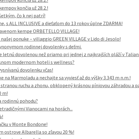
kempov končia už 28.2.!
kempov končia už 28.2.!
šetkým, čo k nej patrí!
ene, s ALL INCLUSIVE a dieťaťom do 13 rokov úplne ZDARMA!
vybavenom kempe ORBETELLO VILLAGE!
našej ponuke – villaggio GREEN VILLAGE v Lido di Jesolo!
 synonymom rodinnej dovolenky s deťmi.
e letnú dovolenou než priamo pri jednej z najkrajších pláží v Talia
rásnom modernom hoteli s wellness?
vysnívanú dovolenku včas!
e na Marmoladu a nechajte sa vyviesť až do výšky 3.343 m n.m.!
i, stranou ruchu a zhonu, obklopený krásnou píniovou záhradou a p
0 m!
a rodinnú pohodu?
etradičnými Vianocami na horách...
%!
vačku v Monte Bondone!
ostrove Albarella so zľavou 20 %!