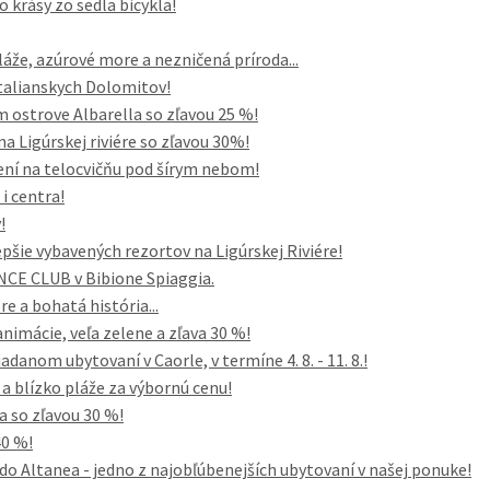
o krásy zo sedla bicykla!
áže, azúrové more a nezničená príroda...
 talianskych Dolomitov!
ostrove Albarella so zľavou 25 %!
a Ligúrskej riviére so zľavou 30%!
emení na telocvičňu pod šírym nebom!
i centra!
!
pšie vybavených rezortov na Ligúrskej Riviére!
NCE CLUB v Bibione Spiaggia.
re a bohatá história...
nimácie, veľa zelene a zľava 30 %!
danom ubytovaní v Caorle, v termíne 4. 8. - 11. 8.!
 blízko pláže za výbornú cenu!
a so zľavou 30 %!
40 %!
do Altanea - jedno z najobľúbenejších ubytovaní v našej ponuke!