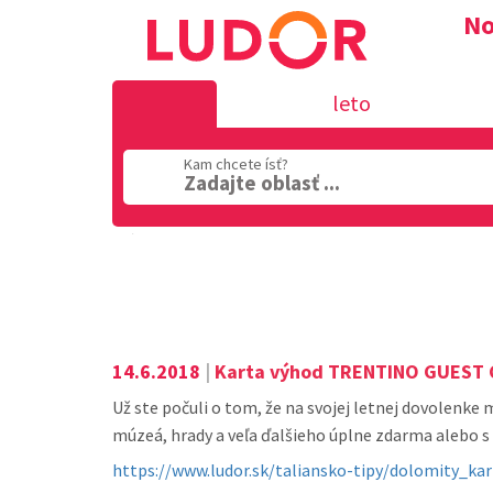
No
leto
Kam chcete ísť?
Zadajte oblasť ...
Oblasť
14.6.2018
|
Karta výhod TRENTINO GUEST 
Už ste počuli o tom, že na svojej letnej dovolenke m
múzeá, hrady a veľa ďalšieho úplne zdarma alebo s
https://www.ludor.sk/taliansko-tipy/dolomity_ka