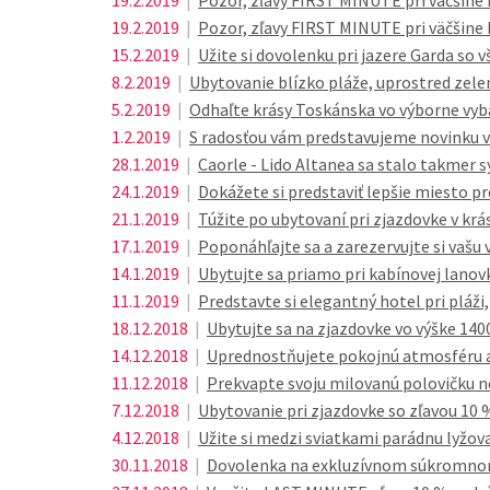
19.2.2019
|
Pozor, zľavy FIRST MINUTE pri väčšine 
19.2.2019
|
Pozor, zľavy FIRST MINUTE pri väčšine 
15.2.2019
|
Užite si dovolenku pri jazere Garda so v
8.2.2019
|
Ubytovanie blízko pláže, uprostred zel
5.2.2019
|
Odhaľte krásy Toskánska vo výborne 
1.2.2019
|
S radosťou vám predstavujeme novinku v 
28.1.2019
|
Caorle - Lido Altanea sa stalo takmer
24.1.2019
|
Dokážete si predstaviť lepšie miesto pr
21.1.2019
|
Túžite po ubytovaní pri zjazdovke v k
17.1.2019
|
Poponáhľajte sa a zarezervujte si vašu 
14.1.2019
|
Ubytujte sa priamo pri kabínovej lanovk
11.1.2019
|
Predstavte si elegantný hotel pri pláž
18.12.2018
|
Ubytujte sa na zjazdovke vo výške 140
14.12.2018
|
Uprednostňujete pokojnú atmosféru 
11.12.2018
|
Prekvapte svoju milovanú polovičku n
7.12.2018
|
Ubytovanie pri zjazdovke so zľavou 10 
4.12.2018
|
Užite si medzi sviatkami parádnu lyžo
30.11.2018
|
Dovolenka na exkluzívnom súkromnom 