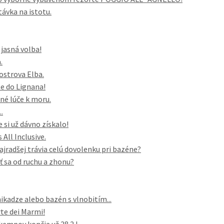
távka na istotu.
 jasná volba!
.
 ostrova Elba.
e do Lignana!
né lúče k moru.
.
 si už dávno získalo!
All Inclusive.
najradšej trávia celú dovolenku pri bazéne?
iť sa od ruchu a zhonu?
ikadze alebo bazén s vlnobitím...
te dei Marmi!