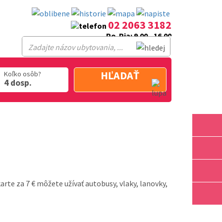
02 2063 3182
Po-Pia: 9.00 - 16.00
HĽADAŤ
Koľko osôb?
4 dosp.
karte za 7 € môžete užívať autobusy, vlaky, lanovky,