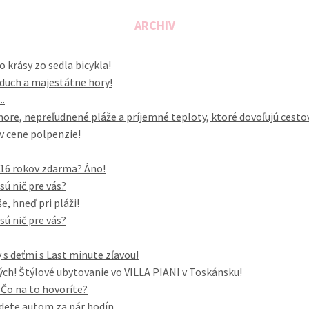
ARCHIV
o krásy zo sedla bicykla!
vzduch a majestátne hory!
..
ore, nepreľudnené pláže a príjemné teploty, ktoré dovoľujú cesto
 v cene polpenzie!
o 16 rokov zdarma? Áno!
sú nič pre vás?
, hneď pri pláži!
sú nič pre vás?
 s deťmi s Last minute zľavou!
h! Štýlové ubytovanie vo VILLA PIANI v Toskánsku!
. Čo na to hovoríte?
dete autom za pár hodín...