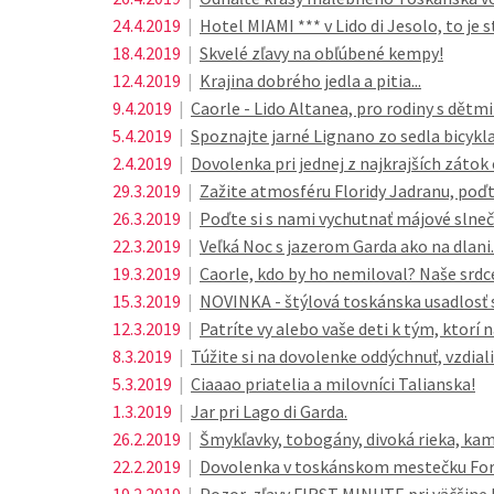
24.4.2019
|
Hotel MIAMI *** v Lido di Jesolo, to je s
18.4.2019
|
Skvelé zľavy na obľúbené kempy!
12.4.2019
|
Krajina dobrého jedla a pitia...
9.4.2019
|
Caorle - Lido Altanea, pro rodiny s dětmi
5.4.2019
|
Spoznajte jarné Lignano zo sedla bicykla
2.4.2019
|
Dovolenka pri jednej z najkrajších zátok
29.3.2019
|
Zažite atmosféru Floridy Jadranu, poďt
26.3.2019
|
Poďte si s nami vychutnať májové slneč
22.3.2019
|
Veľká Noc s jazerom Garda ako na dlani..
19.3.2019
|
Caorle, kdo by ho nemiloval? Naše srdce
15.3.2019
|
NOVINKA - štýlová toskánska usadlosť s 
12.3.2019
|
Patríte vy alebo vaše deti k tým, ktorí 
8.3.2019
|
Túžite si na dovolenke oddýchnuť, vzdial
5.3.2019
|
Ciaaao priatelia a milovníci Talianska!
1.3.2019
|
Jar pri Lago di Garda.
26.2.2019
|
Šmykľavky, tobogány, divoká rieka, kam
22.2.2019
|
Dovolenka v toskánskom mestečku For