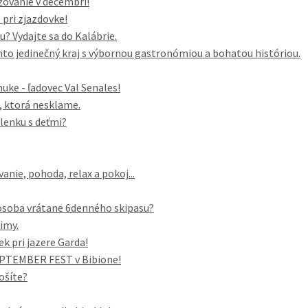
žovanie v decembri!
pri zjazdovke!
 Vydajte sa do Kalábrie.
to jedinečný kraj s výbornou gastronómiou a bohatou históriou.
ke - ľadovec Val Senales!
a, ktorá nesklame.
lenku s deťmi?
anie, pohoda, relax a pokoj...
/osoba vrátane 6denného skipasu?
zimy.
ek pri jazere Garda!
SEPTEMBER FEST v Bibione!
ošíte?