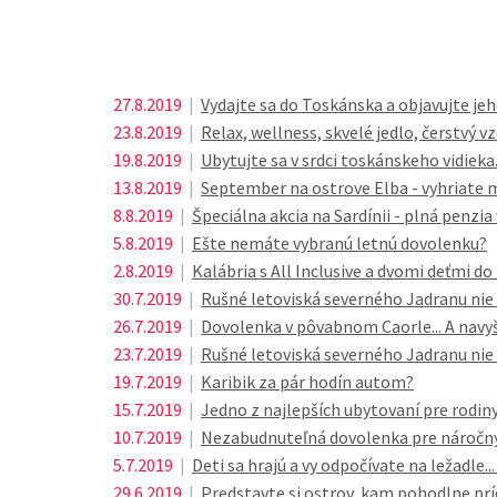
27.8.2019
|
Vydajte sa do Toskánska a objavujte jeh
23.8.2019
|
Relax, wellness, skvelé jedlo, čerstvý 
19.8.2019
|
Ubytujte sa v srdci toskánskeho vidieka.
13.8.2019
|
September na ostrove Elba - vyhriate m
8.8.2019
|
Špeciálna akcia na Sardínii - plná penzia
5.8.2019
|
Ešte nemáte vybranú letnú dovolenku?
2.8.2019
|
Kalábria s All Inclusive a dvomi deťmi d
30.7.2019
|
Rušné letoviská severného Jadranu nie 
26.7.2019
|
Dovolenka v pôvabnom Caorle... A navyše
23.7.2019
|
Rušné letoviská severného Jadranu nie 
19.7.2019
|
Karibik za pár hodín autom?
15.7.2019
|
Jedno z najlepších ubytovaní pre rodiny
10.7.2019
|
Nezabudnuteľná dovolenka pre náročnýc
5.7.2019
|
Deti sa hrajú a vy odpočívate na ležadle..
29.6.2019
|
Predstavte si ostrov, kam pohodlne prí