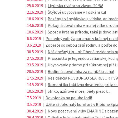
25.6.2019
|
Ligúrska riviéra so zľavou 20 %!
21.6.2019
|
Štýlové ubytovanie v Toskánsku!
18.6.2019
|
Bazény so šmykľavkou, vírivka, animač
14.6.2019
|
Pokojná dovolenka v malej vilke s rodin
10.6.2019
|
Šport a krásna príroda, taká je dovolen
6.6.2019
|
Posledný voľný apartmán v krásnej rezi
3.6.2019
|
Zoberte so sebou celú rodinu a poďte d
30.5.2019
|
Náš dnešný tip – obľúbená rezidencia na 
27.5.2019
|
Prosciutto je legendou talianskej kuch
23.5.2019
|
Ubytovanie priamo pri súkromnej pláži n
20.5.2019
|
Rodinná dovolenka za najnižšiu cenu!
17.5.2019
|
Rezidencia ROSBURGO SEA RESORT v Abr
14.5.2019
|
Romantika i aktívna dovolenka pri jazer
10.5.2019
|
Slnko, azúrové more, biely piesok...
7.5.2019
|
Dovolenka na palube lodi!
3.5.2019
|
Užite si dokonalý komfort v Bibione Spi
30.4.2019
|
Novo postavené vilky EMARINE s bazé
26.4.2019
|
Odhaľte krásy malebného Toskánska 