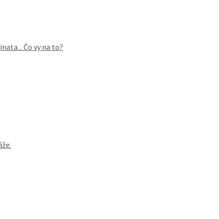
ata... Čo vy na to?
áže.