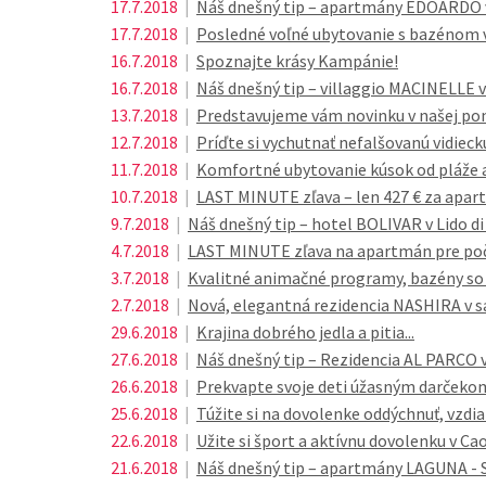
17.7.2018
|
Náš dnešný tip – apartmány EDOARDO v
17.7.2018
|
Posledné voľné ubytovanie s bazénom v B
16.7.2018
|
Spoznajte krásy Kampánie!
16.7.2018
|
Náš dnešný tip – villaggio MACINELLE 
13.7.2018
|
Predstavujeme vám novinku v našej po
12.7.2018
|
Príďte si vychutnať nefalšovanú vidie
11.7.2018
|
Komfortné ubytovanie kúsok od pláže 
10.7.2018
|
LAST MINUTE zľava – len 427 € za apar
9.7.2018
|
Náš dnešný tip – hotel BOLIVAR v Lido di
4.7.2018
|
LAST MINUTE zľava na apartmán pre poče
3.7.2018
|
Kvalitné animačné programy, bazény so
2.7.2018
|
Nová, elegantná rezidencia NASHIRA v s
29.6.2018
|
Krajina dobrého jedla a pitia...
27.6.2018
|
Náš dnešný tip – Rezidencia AL PARCO v
26.6.2018
|
Prekvapte svoje deti úžasným darčekom
25.6.2018
|
Túžite si na dovolenke oddýchnuť, vzdia
22.6.2018
|
Užite si šport a aktívnu dovolenku v Cao
21.6.2018
|
Náš dnešný tip – apartmány LAGUNA - S