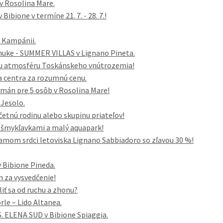
 Rosolina Mare.
ibione v termíne 21. 7. - 28. 7.!
v Kampánii.
nuke - SUMMER VILLAS v Lignano Pineta.
cku atmosféru Toskánskeho vnútrozemia!
a centra za rozumnú cenu.
tmán pre 5 osôb v Rosolina Mare!
 Jesolo.
tnú rodinu alebo skupinu priateľov!
 šmykľavkami a malý aquapark!
amom srdci letoviska Lignano Sabbiadoro so zľavou 30 %!
 Bibione Pineda.
 za vysvedčenie!
liť sa od ruchu a zhonu?
rle – Lido Altanea.
. ELENA SUD v Bibione Spiaggia.