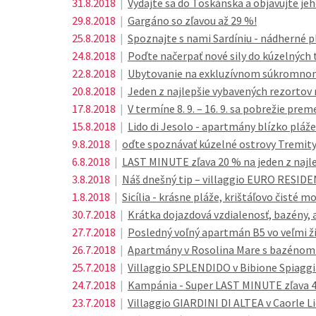
31.8.2018
|
Vydajte sa do Toskánska a objavujte jeh
29.8.2018
|
Gargáno so zľavou až 29 %!
25.8.2018
|
Spoznajte s nami Sardíniu - nádherné pl
24.8.2018
|
Poďte načerpať nové sily do kúzelných
22.8.2018
|
Ubytovanie na exkluzívnom súkromnom 
20.8.2018
|
Jeden z najlepšie vybavených rezortov n
17.8.2018
|
V termíne 8. 9. – 16. 9. sa pobrežie pr
15.8.2018
|
Lido di Jesolo - apartmány blízko pláže 
9.8.2018
|
oďte spoznávať kúzelné ostrovy Tremity
6.8.2018
|
LAST MINUTE zľava 20 % na jeden z najle
3.8.2018
|
Náš dnešný tip – villaggio EURO RESIDE
1.8.2018
|
Sicília - krásne pláže, krištáľovo čisté mo
30.7.2018
|
Krátka dojazdová vzdialenosť, bazény, a
27.7.2018
|
Posledný voľný apartmán B5 vo veľmi žia
26.7.2018
|
Apartmány v Rosolina Mare s bazénom a
25.7.2018
|
Villaggio SPLENDIDO v Bibione Spiaggi
24.7.2018
|
Kampánia - Super LAST MINUTE zľava 
23.7.2018
|
Villaggio GIARDINI DI ALTEA v Caorle Li