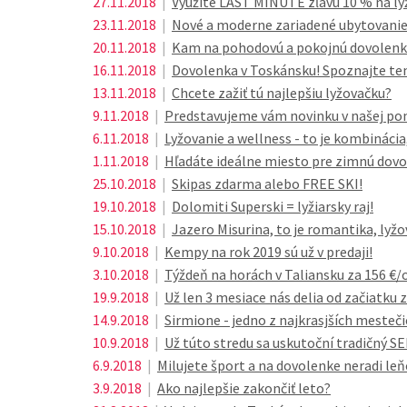
27.11.2018
|
Využite LAST MINUTE zľavu 10 % na ly
23.11.2018
|
Nové a moderne zariadené ubytovanie 
20.11.2018
|
Kam na pohodovú a pokojnú dovolenku?
16.11.2018
|
Dovolenka v Toskánsku! Spoznajte ten
13.11.2018
|
Chcete zažiť tú najlepšiu lyžovačku?
9.11.2018
|
Predstavujeme vám novinku v našej ponu
6.11.2018
|
Lyžovanie a wellness - to je kombináci
1.11.2018
|
Hľadáte ideálne miesto pre zimnú dovo
25.10.2018
|
Skipas zdarma alebo FREE SKI!
19.10.2018
|
Dolomiti Superski = lyžiarsky raj!
15.10.2018
|
Jazero Misurina, to je romantika, lyžov
9.10.2018
|
Kempy na rok 2019 sú už v predaji!
3.10.2018
|
Týždeň na horách v Taliansku za 156 €
19.9.2018
|
Už len 3 mesiace nás delia od začiatku 
14.9.2018
|
Sirmione - jedno z najkrasjších mesteči
10.9.2018
|
Už túto stredu sa uskutoční tradičný 
6.9.2018
|
Milujete šport a na dovolenke neradi leň
3.9.2018
|
Ako najlepšie zakončiť leto?