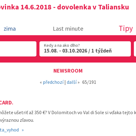
vinka 14.6.2018 - dovolenka v Taliansku
Tipy
zima
Last minute
Kedy a na ako dlho?
15.08. - 03.10.2026 / 1 týždeň
NEWSROOM
«
předchozí
|
další
»
65/191
CARD.
ôžete ušetriť až 350 €? V Dolomitoch vo Val di Sole si vďaka tejto 
 výraznou zľavou.
rta_vyhod »