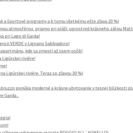
né a športové programy a k tomu všetkému ešte zľava 20 %!
nou atmosférou, priamo pri pláži, uprostred krásneho zálivu Mattin
ka pri Lago di Garda!
dencii VERDE v Lignano Sabbiadoro!
o apartmánu, kde sa zmestí až osem osôb!
Ligúrskej riviére!
yne!
a Ligúrskej riviére. Teraz so zľavou 30 %!
uzzo ponúka moderné a krásne ubytovanie v tesnej blízkosti pl
e Garda...
aggia!
nom!
vo výborne vybavenom rezorte POGGIO ALL´AGNELLO!