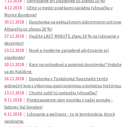
7.12.2018
|
Ubytovanie pri zjazdovke so zľavou 10 %!
4.12.2018
|
Užite si medzi sviatkami parádnu lyžovačku v
Monte Bondone!
30.11.2018
|
Dovolenka na exkluzívnom súkromnom ostrove
Albarella so zľavou 20 %!
27.11.2018
|
Využite LAST MINUTE zľavu 10 % na lyžovanie v
decembri!
23.11.2018
|
Nové a moderne zariadené ubytovanie pri
zjazdovke!
20.11.2018
|
Kam na pohodovú a pokojnú dovolenku? Vydajte
sa do Kalábrie.
16.11.2018
|
Dovolenka v Toskánsku! Spoznajte tento
jedinečný kraj s výbornou gastronómiou a bohatou históriou.
13.11.2018
|
Chcete zažiť tú najlepšiu lyžovačku?
9.11.2018
|
Predstavujeme vám novinku v našej ponuke -
ľadovec Val Senales!
6.11.2018
|
Lyžovanie a wellness - to je kombinácia, ktorá
nesklame.