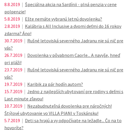
8.8.2019
|
Špeciálna akcia na Sardínii - plná penzia v cene
polpenzie!
5.8.2019
|
Ešte nemáte vybranú letnú dovolenku?
2.8.2019
|
Kalábria s All Inclusive a dvomi deťmi do 16 rokov
zdarma? Áno!
30.7.2019
|
Rušné letoviská severného Jadranu nie sú nič pre
vás?
26.7.2019
|
Dovolenka v pôvabnom Caorle... A navyše, hneď
pri pláži!
23.7.2019
|
Rušné letoviská severného Jadranu nie sú nič pre
vás?
19.7.2019
|
Karibik za pár hodín autom?
15.7.2019
|
Jedno z najlepších ubytovaní pre rodiny s deťmi s
Last minute zľavou!
10.7.2019
|
Nezabudnuteľná dovolenka pre náročných!
Štýlové ubytovanie vo VILLA PIANI v Toskánsku!
5.7.2019
|
Deti sa hrajú a vy odpočívate na ležadle... Čo na to
hovoríte?