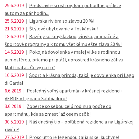
29.6.2019
|
Predstavte si ostrov, kam pohodlne prídete
autom za pár hodín...
25.6.2019
|
Ligúrska riviéra so zľavou 20 %!
21.6.2019
|
Štýlové ubytovanie v Toskánsku!
18.6.2019
|
Bazény so šmykľavkou, vírivka, animačné a
športové programy a k tomu všetkému ešte zľava 20 %!
14.6.2019
|
Pokojná dovolenka v malej vilke s rodinnou
atmosférou, priamo pri pláži, uprostred krásneho zálivu
Mattinata... Čo vy na to?
10.6.2019
|
Šport a krásna príroda, taká je dovolenka pri Lago
di Garda!
6.6.2019
|
Posledný voľný apartmán v krásnej rezidencii
VERDE v Lignano Sabbiadoro!
3.6.2019
|
Zoberte so sebou celú rodinu a poďte do
apartmánu, kde sa zmestí až osem osôb!
30.5.2019
|
Náš dnešný tip – obľúbená rezidencia na Ligúrskej
riviére!
27.5.2019
|
Prosciutto je legendou talianskej kuchyne!