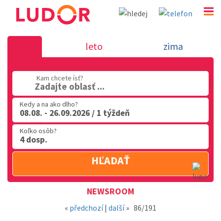
Novinka 17.7.2018 - dovolenka v Tali
leto
zima
02 2063 3182
Kam chcete ísť?
Po-Pia: 9.00 - 16.00
Zadajte oblasť ...
Kedy a na ako dlho?
08.08. - 26.09.2026 / 1 týždeň
Koľko osôb?
4 dosp.
HĽADAŤ
Oblasť
NEWSROOM
«
předchozí
|
další
»
86/191