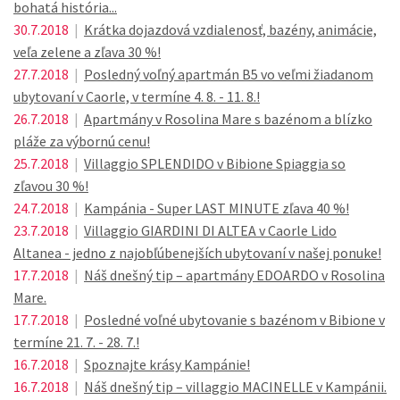
bohatá história...
30.7.2018
|
Krátka dojazdová vzdialenosť, bazény, animácie,
veľa zelene a zľava 30 %!
27.7.2018
|
Posledný voľný apartmán B5 vo veľmi žiadanom
ubytovaní v Caorle, v termíne 4. 8. - 11. 8.!
26.7.2018
|
Apartmány v Rosolina Mare s bazénom a blízko
pláže za výbornú cenu!
25.7.2018
|
Villaggio SPLENDIDO v Bibione Spiaggia so
zľavou 30 %!
24.7.2018
|
Kampánia - Super LAST MINUTE zľava 40 %!
23.7.2018
|
Villaggio GIARDINI DI ALTEA v Caorle Lido
Altanea - jedno z najobľúbenejších ubytovaní v našej ponuke!
17.7.2018
|
Náš dnešný tip – apartmány EDOARDO v Rosolina
Mare.
17.7.2018
|
Posledné voľné ubytovanie s bazénom v Bibione v
termíne 21. 7. - 28. 7.!
16.7.2018
|
Spoznajte krásy Kampánie!
16.7.2018
|
Náš dnešný tip – villaggio MACINELLE v Kampánii.