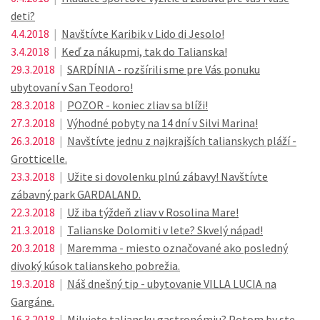
deti?
4.4.2018
|
Navštívte Karibik v Lido di Jesolo!
3.4.2018
|
Keď za nákupmi, tak do Talianska!
29.3.2018
|
SARDÍNIA - rozšírili sme pre Vás ponuku
ubytovaní v San Teodoro!
28.3.2018
|
POZOR - koniec zliav sa blíži!
27.3.2018
|
Výhodné pobyty na 14 dní v Silvi Marina!
26.3.2018
|
Navštívte jednu z najkrajších talianskych pláží -
Grotticelle.
23.3.2018
|
Užite si dovolenku plnú zábavy! Navštívte
zábavný park GARDALAND.
22.3.2018
|
Už iba týždeň zliav v Rosolina Mare!
21.3.2018
|
Talianske Dolomiti v lete? Skvelý nápad!
20.3.2018
|
Maremma - miesto označované ako posledný
divoký kúsok talianskeho pobrežia.
19.3.2018
|
Náš dnešný tip - ubytovanie VILLA LUCIA na
Gargáne.
16.3.2018
|
Milujete taliansku gastronómiu? Potom by ste