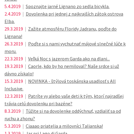
5.4.2019
|
Spoznajte jarné Lignano zo sedla bicykla.
2.4.2019
|
Dovolenka pri jednej z najkrajších zátok ostrova
Elba.
29.3.2019
|
Zažite atmosféru Floridy Jadranu, poďte do
Lignana!
26.3.2019
|
Poďte si s nami vychutnať májové slnečné lúče k
moru.
22.3.2019
|
Veľká Noc s jazerom Garda ako na dlani...
19.3.2019
|
Caorle, kdo by ho nemiloval? Naše srdce si už
dávno získalo!
15.3.2019
|
NOVINKA - štýlová toskánska usadlosť s All
Inclusive.
12.3.2019
|
Patríte vy alebo vaše deti k tým, ktorí najradšej
trávia celú dovolenku pri bazéne?
8.3.2019
|
Túžite si na dovolenke oddýchnuť, vzdialiť sa od
ruchu a zhonu?
5.3.2019
|
Ciaaao priatelia a milovníci Talianska!
1.3.2019
|
Jar pri Lago di Garda.