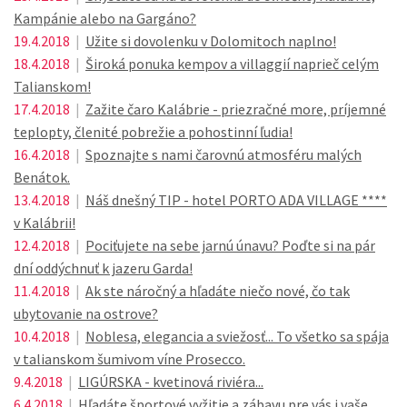
Kampánie alebo na Gargáno?
19.4.2018
|
Užite si dovolenku v Dolomitoch naplno!
18.4.2018
|
Široká ponuka kempov a villaggií naprieč celým
Talianskom!
17.4.2018
|
Zažite čaro Kalábrie - priezračné more, príjemné
teplopty, členité pobrežie a pohostinní ľudia!
16.4.2018
|
Spoznajte s nami čarovnú atmosféru malých
Benátok.
13.4.2018
|
Náš dnešný TIP - hotel PORTO ADA VILLAGE ****
v Kalábrii!
12.4.2018
|
Pociťujete na sebe jarnú únavu? Poďte si na pár
dní oddýchnuť k jazeru Garda!
11.4.2018
|
Ak ste náročný a hľadáte niečo nové, čo tak
ubytovanie na ostrove?
10.4.2018
|
Noblesa, elegancia a sviežosť... To všetko sa spája
v talianskom šumivom víne Prosecco.
9.4.2018
|
LIGÚRSKA - kvetinová riviéra...
6.4.2018
|
Hľadáte športové vyžitie a zábavu pre vás i vaše