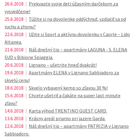
26.6.2018
|
Prekvapte svoje deti úžasným darčekom za
vysvedčenie!
25.6.2018
|
Túžite si na dovolenke oddýchnuť, vzdialiť sa od
ruchu a zhonu?
22.6.2018
|
Užite si šport a aktívnu dovolenku v Caorle – Lido
Altanea.
21.6.2018
|
Náš dnešný tip – apartmány LAGUNA - S. ELENA
SUD v Bibione Spiaggia.
20.6.2018
|
Lignano – ušetrite hneď dvakrát!
19.6.2018
|
Apartmány ELENA v Lignano Sabbiadoro za
skvelú cenu!
18.6.2018
|
Skvelo vybavený kemp so zľavou 30 %!
15.6.2018
|
Chcete ušetriť a čakáte na super last minute
zľavu?
14.6.2018
|
Karta výhod TRENTINO GUEST CARD.
13.6.2018
|
Krásny areál priamo pri jazere Garda.
12.6.2018
|
Náš dnešný tip – apartmány PATRIZIA v Lignano
Sabbiadoro.