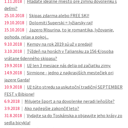
1.11.2018
|
Hľadáte ideálne miesto pre zimnú dovolenku s
deťmi?
25.10.2018
|
Skipas zdarma alebo FREE SKI!
19.10.2018
|
Dolomiti Superski = lyžiarsky raj!
15.10.2018
|
Jazero Misurina, to je romantika, lyžovanie,
pohoda, relax a pokoj...
9.10.2018
|
Kempy na rok 2019 sú už v predaji!
3.10.2018
|
Týždeň na horách v Taliansku za 156 €/osoba
vrátane 6denného skipasu?
19.9.2018
|
Už len 3 mesiace nás delia od začiatku zimy.
14.9.2018
|
Sirmione - jedno z najkrasjších mestečiek pri
jazere Garda!
10.9.2018
|
Už túto stredu sa uskutoční tradičný SEPTEMBER
FEST v Bibione!
6.9.2018
|
Milujete šport a na dovolenke neradi leňošíte?
3.9.2018
|
Ako najlepšie zakončiť leto?
31.8.2018
|
Vydajte sa do Toskánska a objavujte jeho krásy zo
sedla bicykla!