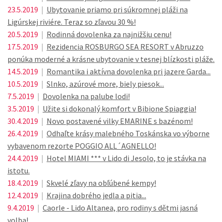
23.5.2019
|
Ubytovanie priamo pri súkromnej pláži na
Ligúrskej riviére. Teraz so zľavou 30 %!
20.5.2019
|
Rodinná dovolenka za najnižšiu cenu!
17.5.2019
|
Rezidencia ROSBURGO SEA RESORT v Abruzzo
ponúka moderné a krásne ubytovanie v tesnej blízkosti pláže.
14.5.2019
|
Romantika i aktívna dovolenka pri jazere Garda...
10.5.2019
|
Slnko, azúrové more, biely piesok...
7.5.2019
|
Dovolenka na palube lodi!
3.5.2019
|
Užite si dokonalý komfort v Bibione Spiaggia!
30.4.2019
|
Novo postavené vilky EMARINE s bazénom!
26.4.2019
|
Odhaľte krásy malebného Toskánska vo výborne
vybavenom rezorte POGGIO ALL´AGNELLO!
24.4.2019
|
Hotel MIAMI *** v Lido di Jesolo, to je stávka na
istotu.
18.4.2019
|
Skvelé zľavy na obľúbené kempy!
12.4.2019
|
Krajina dobrého jedla a pitia...
9.4.2019
|
Caorle - Lido Altanea, pro rodiny s dětmi jasná
volba!