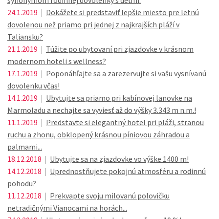
synonymom rodinnej dovolenky s deťmi.
24.1.2019
|
Dokážete si predstaviť lepšie miesto pre letnú
dovolenou než priamo pri jednej z najkrajších pláží v
Taliansku?
21.1.2019
|
Túžite po ubytovaní pri zjazdovke v krásnom
modernom hoteli s wellness?
17.1.2019
|
Poponáhľajte sa a zarezervujte si vašu vysnívanú
dovolenku včas!
14.1.2019
|
Ubytujte sa priamo pri kabínovej lanovke na
Marmoladu a nechajte sa vyviesť až do výšky 3.343 m n.m.!
11.1.2019
|
Predstavte si elegantný hotel pri pláži, stranou
ruchu a zhonu, obklopený krásnou píniovou záhradou a
palmami...
18.12.2018
|
Ubytujte sa na zjazdovke vo výške 1400 m!
14.12.2018
|
Uprednostňujete pokojnú atmosféru a rodinnú
pohodu?
11.12.2018
|
Prekvapte svoju milovanú polovičku
netradičnými Vianocami na horách...