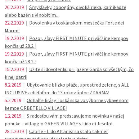
26.2.2019
|
Šmykľavky, tobogány, divoká rieka, kamikadze
alebo bazén s vlnobitím...
22.2.2019
|
Dovolenka v toskánskom mestečku Forte dei
Marmi!
19.2.2019
|
Pozor, zľavy FIRST MINUTE pri väčšine kempov
končia už 28.2.!
19.2.2019
|
Pozor, zľavy FIRST MINUTE pri väčšine kempov
končia už 28.2.!
15.2.2019
|
Užite si dovolenku pri jazere Garda so všetkým, čo
k nej patrí!
8.2.2019
|
Ubytovanie blízko pláže, uprostred zelene, s ALL
INCLUSIVE a dieťaťom do 13 rokov úplne ZDARMA!
5.2.2019
|
Odhaľte krásy Toskánska vo výborne vybavenom
kempe ORBETELLO VILLAGE!
1.2.2019
|
S radosťou vám predstavujeme novinku v našej
ponuke – villaggio GREEN VILLAGE v Lido di Jesolo!
28.1.2019
|
Caorle - Lido Altanea sa stalo takmer