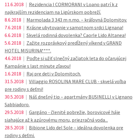
11.6.2018
|
Rezidencia I CORMORANI v Loano patrí k z
najkrajším rezidenciam na Ligúrskom pobreží.
8.6.2018
|
Marmolada 3 343 m n.mo. – kráľovná Dolomitov.
7.6.2018
|
Krásne ubytovanie v samotnom srdci Lignana!
6.6.2018
|
Skvelá rodinná dovolenka? Caorle Lido Altanea!
5.6.2018
|
Zažite rozprávkový predĺžený víkend v GRAND
HOTEL MISURINA****.
4.6.2018
|
Poďte si užiť slnečný začiatok leta do očarujúcej
Kampánie s last minute zľavou!
1.6.2018
|
Raj pre deti v Dolomitoch.
31.5.2018
|
Villaggio ROSOLINA MARE CLUB - skvelá voľba
pre rodiny s deťmi!
30.5.2018
|
Náš dnešný tip – apartmány BUSINELLI v Lignano
Sabbiadoro.
29.5.2018
|
Gargáno - členité pobrežie, borovicové háje
siahajúce až k azúrovému moru, priezračná voda...
28.5.2018
|
Bibione Lido del Sole – ideálna dovolenka pre
rodiny s deťmi.