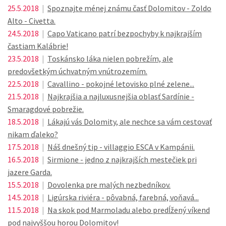
25.5.2018
|
Spoznajte ménej známu časť Dolomitov - Zoldo
Alto - Civetta.
24.5.2018
|
Capo Vaticano patrí bezpochyby k najkrajším
častiam Kalábrie!
23.5.2018
|
Toskánsko láka nielen pobrežím, ale
predovšetkým úchvatným vnútrozemím.
22.5.2018
|
Cavallino - pokojné letovisko plné zelene...
21.5.2018
|
Najkrajšia a najluxusnejšia oblasť Sardínie -
Smaragdové pobrežie.
18.5.2018
|
Lákajú vás Dolomity, ale nechce sa vám cestovať
nikam ďaleko?
17.5.2018
|
Náš dnešný tip - villaggio ESCA v Kampánii.
16.5.2018
|
Sirmione - jedno z najkrajších mestečiek pri
jazere Garda.
15.5.2018
|
Dovolenka pre malých nezbedníkov.
14.5.2018
|
Ligúrska riviéra - pôvabná, farebná, voňavá...
11.5.2018
|
Na skok pod Marmoladu alebo predĺžený víkend
pod najvyššou horou Dolomitov!