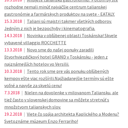
rozhodne nemali minúť najväčšie centrum talianskej
gastronómie a farmárskych produktov na svete - EATALY.
15.3.2018
|
Taliani sú majstri takmer všetkých odborov.
Jedným z nich je bezpochyby i kinematografia.
14.3.2018
|
Novinka v obľúbenej oblasti Toskánska! Skvele
vybavené villaggio ROCCHETTE
13.3.2018
|
Novo sme do našej ponuky zaradili
štvorhviezdičkový hotel GRAND v Toskánsku - jeden z
najznámejších hotelov vo Versilii.
10.3.2018
|
Tento rok sme pre vás ponuku obľúbených
kempov ešte viac rozšírili.Najžiadanejšie termíny sú ešte
voľné a navyše za skvelú cenu!
7.3.2018
|
Nielen na dovolenke v milovanom Taliansku, ale
tiež často v slovenskej domovine sa môžete stretnúť s
množstvom talianskych slov.
19.2.2018
|
Viete čo spája architekta Kaplického a Modenu?
Svetoznáme múzeum Enzo Ferrariho!