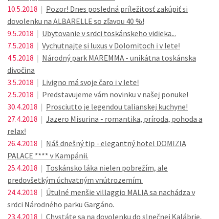
10.5.2018
|
Pozor! Dnes posledná príležitosť zakúpiť si
dovolenku na ALBARELLE so zľavou 40 %!
9.5.2018
|
Ubytovanie v srdci toskánskeho vidieka...
7.5.2018
|
Vychutnajte si luxus v Dolomitoch i v lete!
4.5.2018
|
Národný park MAREMMA - unikátna toskánska
divočina
3.5.2018
|
Livigno má svoje čaro i v lete!
2.5.2018
|
Predstavujeme vám novinku v našej ponuke!
30.4.2018
|
Prosciutto je legendou talianskej kuchyne!
27.4.2018
|
Jazero Misurina - romantika, príroda, pohoda a
relax!
26.4.2018
|
Náš dnešný tip - elegantný hotel DOMIZIA
PALACE **** v Kampánii.
25.4.2018
|
Toskánsko láka nielen pobrežím, ale
predovšetkým úchvatným vnútrozemím.
24.4.2018
|
Útulné menšie villaggio MALIA sa nachádza v
srdci Národného parku Gargáno.
23.4.2018
|
Chystáte sa na dovolenku do slnečnej Kalábrie,