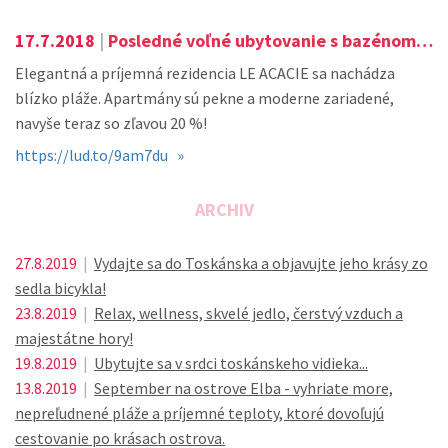
17.7.2018
|
Posledné voľné ubytovanie s bazénom v Bibione v termíne 21. 7. - 28. 7.!
Elegantná a príjemná rezidencia LE ACACIE sa nachádza
blízko pláže. Apartmány sú pekne a moderne zariadené,
navyše teraz so zľavou 20 %!
https://lud.to/9am7du »
ARCHIV
27.8.2019
|
Vydajte sa do Toskánska a objavujte jeho krásy zo
sedla bicykla!
23.8.2019
|
Relax, wellness, skvelé jedlo, čerstvý vzduch a
majestátne hory!
19.8.2019
|
Ubytujte sa v srdci toskánskeho vidieka...
13.8.2019
|
September na ostrove Elba - vyhriate more,
nepreľudnené pláže a príjemné teploty, ktoré dovoľujú
cestovanie po krásach ostrova.