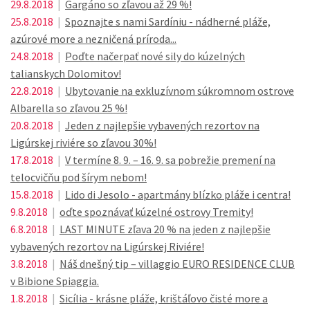
29.8.2018
|
Gargáno so zľavou až 29 %!
25.8.2018
|
Spoznajte s nami Sardíniu - nádherné pláže,
azúrové more a nezničená príroda...
24.8.2018
|
Poďte načerpať nové sily do kúzelných
talianskych Dolomitov!
22.8.2018
|
Ubytovanie na exkluzívnom súkromnom ostrove
Albarella so zľavou 25 %!
20.8.2018
|
Jeden z najlepšie vybavených rezortov na
Ligúrskej riviére so zľavou 30%!
17.8.2018
|
V termíne 8. 9. – 16. 9. sa pobrežie premení na
telocvičňu pod šírym nebom!
15.8.2018
|
Lido di Jesolo - apartmány blízko pláže i centra!
9.8.2018
|
oďte spoznávať kúzelné ostrovy Tremity!
6.8.2018
|
LAST MINUTE zľava 20 % na jeden z najlepšie
vybavených rezortov na Ligúrskej Riviére!
3.8.2018
|
Náš dnešný tip – villaggio EURO RESIDENCE CLUB
v Bibione Spiaggia.
1.8.2018
|
Sicília - krásne pláže, krištáľovo čisté more a