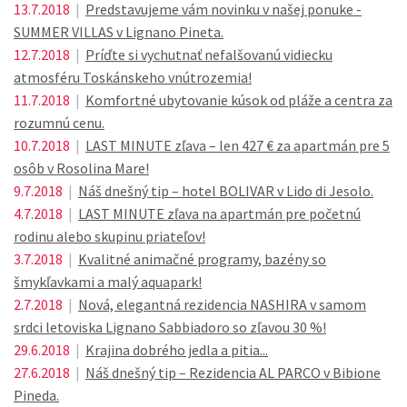
13.7.2018
|
Predstavujeme vám novinku v našej ponuke -
SUMMER VILLAS v Lignano Pineta.
12.7.2018
|
Príďte si vychutnať nefalšovanú vidiecku
atmosféru Toskánskeho vnútrozemia!
11.7.2018
|
Komfortné ubytovanie kúsok od pláže a centra za
rozumnú cenu.
10.7.2018
|
LAST MINUTE zľava – len 427 € za apartmán pre 5
osôb v Rosolina Mare!
9.7.2018
|
Náš dnešný tip – hotel BOLIVAR v Lido di Jesolo.
4.7.2018
|
LAST MINUTE zľava na apartmán pre početnú
rodinu alebo skupinu priateľov!
3.7.2018
|
Kvalitné animačné programy, bazény so
šmykľavkami a malý aquapark!
2.7.2018
|
Nová, elegantná rezidencia NASHIRA v samom
srdci letoviska Lignano Sabbiadoro so zľavou 30 %!
29.6.2018
|
Krajina dobrého jedla a pitia...
27.6.2018
|
Náš dnešný tip – Rezidencia AL PARCO v Bibione
Pineda.