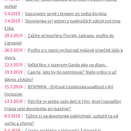
volba!
5.4.2019
|
Spoznajte jarné Lignano zo sedla bicykla.
2.4.2019
|
Dovolenka pri jednej z najkrajších zátok ostrova
Elba.
29.3.2019
|
Zažite atmosféru Floridy Jadranu, poďte do
Lignana!
26.3.2019
|
Poďte si s nami vychutnať májové slnečné lúče k
moru.
22.3.2019
|
Veľká Noc s jazerom Garda ako na dlani...
19.3.2019
|
Caorle, kdo by ho nemiloval? Naše srdce si už
dávno získalo!
15.3.2019
|
NOVINKA - štýlová toskánska usadlosť s All
Inclusive.
12.3.2019
|
Patríte vy alebo vaše deti k tým, ktorí najradšej
trávia celú dovolenku pri bazéne?
8.3.2019
|
Túžite si na dovolenke oddýchnuť, vzdialiť sa od
ruchu a zhonu?
5.3.2019
|
Ciaaao priatelia a milovníci Talianska!