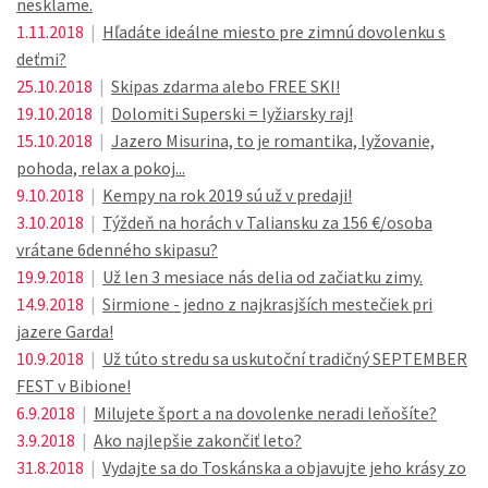
nesklame.
1.11.2018
|
Hľadáte ideálne miesto pre zimnú dovolenku s
deťmi?
25.10.2018
|
Skipas zdarma alebo FREE SKI!
19.10.2018
|
Dolomiti Superski = lyžiarsky raj!
15.10.2018
|
Jazero Misurina, to je romantika, lyžovanie,
pohoda, relax a pokoj...
9.10.2018
|
Kempy na rok 2019 sú už v predaji!
3.10.2018
|
Týždeň na horách v Taliansku za 156 €/osoba
vrátane 6denného skipasu?
19.9.2018
|
Už len 3 mesiace nás delia od začiatku zimy.
14.9.2018
|
Sirmione - jedno z najkrasjších mestečiek pri
jazere Garda!
10.9.2018
|
Už túto stredu sa uskutoční tradičný SEPTEMBER
FEST v Bibione!
6.9.2018
|
Milujete šport a na dovolenke neradi leňošíte?
3.9.2018
|
Ako najlepšie zakončiť leto?
31.8.2018
|
Vydajte sa do Toskánska a objavujte jeho krásy zo