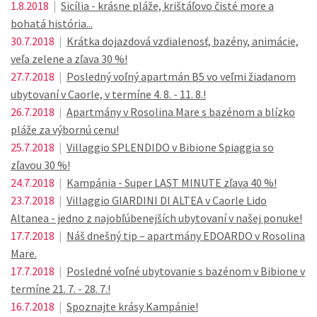
1.8.2018
|
Sicília - krásne pláže, krištáľovo čisté more a
bohatá história...
30.7.2018
|
Krátka dojazdová vzdialenosť, bazény, animácie,
veľa zelene a zľava 30 %!
27.7.2018
|
Posledný voľný apartmán B5 vo veľmi žiadanom
ubytovaní v Caorle, v termíne 4. 8. - 11. 8.!
26.7.2018
|
Apartmány v Rosolina Mare s bazénom a blízko
pláže za výbornú cenu!
25.7.2018
|
Villaggio SPLENDIDO v Bibione Spiaggia so
zľavou 30 %!
24.7.2018
|
Kampánia - Super LAST MINUTE zľava 40 %!
23.7.2018
|
Villaggio GIARDINI DI ALTEA v Caorle Lido
Altanea - jedno z najobľúbenejších ubytovaní v našej ponuke!
17.7.2018
|
Náš dnešný tip – apartmány EDOARDO v Rosolina
Mare.
17.7.2018
|
Posledné voľné ubytovanie s bazénom v Bibione v
termíne 21. 7. - 28. 7.!
16.7.2018
|
Spoznajte krásy Kampánie!