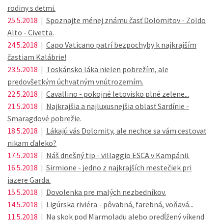
rodiny s deťmi.
25.5.2018
|
Spoznajte ménej známu časť Dolomitov - Zoldo
Alto - Civetta.
24.5.2018
|
Capo Vaticano patrí bezpochyby k najkrajším
častiam Kalábrie!
23.5.2018
|
Toskánsko láka nielen pobrežím, ale
predovšetkým úchvatným vnútrozemím.
22.5.2018
|
Cavallino - pokojné letovisko plné zelene...
21.5.2018
|
Najkrajšia a najluxusnejšia oblasť Sardínie -
Smaragdové pobrežie.
18.5.2018
|
Lákajú vás Dolomity, ale nechce sa vám cestovať
nikam ďaleko?
17.5.2018
|
Náš dnešný tip - villaggio ESCA v Kampánii.
16.5.2018
|
Sirmione - jedno z najkrajších mestečiek pri
jazere Garda.
15.5.2018
|
Dovolenka pre malých nezbedníkov.
14.5.2018
|
Ligúrska riviéra - pôvabná, farebná, voňavá...
11.5.2018
|
Na skok pod Marmoladu alebo predĺžený víkend