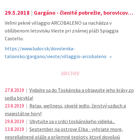
29.5.2018
|
Gargáno - členité pobrežie, borovicové háje siahajúce až k azúrovému moru, priezračná voda...
Veľmi pekné villaggio ARCOBALENO sa nachádza v
obľúbenom letovisku Vieste pri známej pláži Spiaggia
Castello.
https://www.ludor.sk/dovolenka-
taliansko/gargano/vieste/villaggio-arcobaleno »
ARCHIV
27.8.2019
|
Vydajte sa do Toskánska a objavujte jeho krásy zo
sedla bicykla!
23.8.2019
|
Relax, wellness, skvelé jedlo, čerstvý vzduch a
majestátne hory!
19.8.2019
|
Ubytujte sa v srdci toskánskeho vidieka...
13.8.2019
|
September na ostrove Elba - vyhriate more,
nepreľudnené pláže a príjemné teploty, ktoré dovoľujú