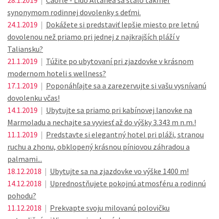
28.1.2019
|
Caorle - Lido Altanea sa stalo takmer
synonymom rodinnej dovolenky s deťmi.
24.1.2019
|
Dokážete si predstaviť lepšie miesto pre letnú
dovolenou než priamo pri jednej z najkrajších pláží v
Taliansku?
21.1.2019
|
Túžite po ubytovaní pri zjazdovke v krásnom
modernom hoteli s wellness?
17.1.2019
|
Poponáhľajte sa a zarezervujte si vašu vysnívanú
dovolenku včas!
14.1.2019
|
Ubytujte sa priamo pri kabínovej lanovke na
Marmoladu a nechajte sa vyviesť až do výšky 3.343 m n.m.!
11.1.2019
|
Predstavte si elegantný hotel pri pláži, stranou
ruchu a zhonu, obklopený krásnou píniovou záhradou a
palmami...
18.12.2018
|
Ubytujte sa na zjazdovke vo výške 1400 m!
14.12.2018
|
Uprednostňujete pokojnú atmosféru a rodinnú
pohodu?
11.12.2018
|
Prekvapte svoju milovanú polovičku