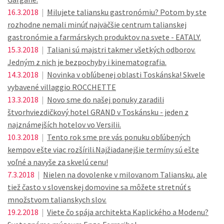
16.3.2018
|
Milujete taliansku gastronómiu? Potom by ste
rozhodne nemali minúť najväčšie centrum talianskej
gastronómie a farmárskych produktov na svete - EATALY.
15.3.2018
|
Taliani sú majstri takmer všetkých odborov.
Jedným z nich je bezpochyby i kinematografia.
14.3.2018
|
Novinka v obľúbenej oblasti Toskánska! Skvele
vybavené villaggio ROCCHETTE
13.3.2018
|
Novo sme do našej ponuky zaradili
štvorhviezdičkový hotel GRAND v Toskánsku - jeden z
najznámejších hotelov vo Versilii.
10.3.2018
|
Tento rok sme pre vás ponuku obľúbených
kempov ešte viac rozšírili.Najžiadanejšie termíny sú ešte
voľné a navyše za skvelú cenu!
7.3.2018
|
Nielen na dovolenke v milovanom Taliansku, ale
tiež často v slovenskej domovine sa môžete stretnúť s
množstvom talianskych slov.
19.2.2018
|
Viete čo spája architekta Kaplického a Modenu?