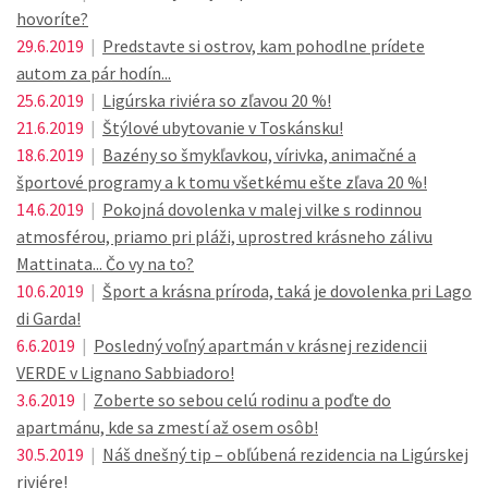
hovoríte?
29.6.2019
|
Predstavte si ostrov, kam pohodlne prídete
autom za pár hodín...
25.6.2019
|
Ligúrska riviéra so zľavou 20 %!
21.6.2019
|
Štýlové ubytovanie v Toskánsku!
18.6.2019
|
Bazény so šmykľavkou, vírivka, animačné a
športové programy a k tomu všetkému ešte zľava 20 %!
14.6.2019
|
Pokojná dovolenka v malej vilke s rodinnou
atmosférou, priamo pri pláži, uprostred krásneho zálivu
Mattinata... Čo vy na to?
10.6.2019
|
Šport a krásna príroda, taká je dovolenka pri Lago
di Garda!
6.6.2019
|
Posledný voľný apartmán v krásnej rezidencii
VERDE v Lignano Sabbiadoro!
3.6.2019
|
Zoberte so sebou celú rodinu a poďte do
apartmánu, kde sa zmestí až osem osôb!
30.5.2019
|
Náš dnešný tip – obľúbená rezidencia na Ligúrskej
riviére!