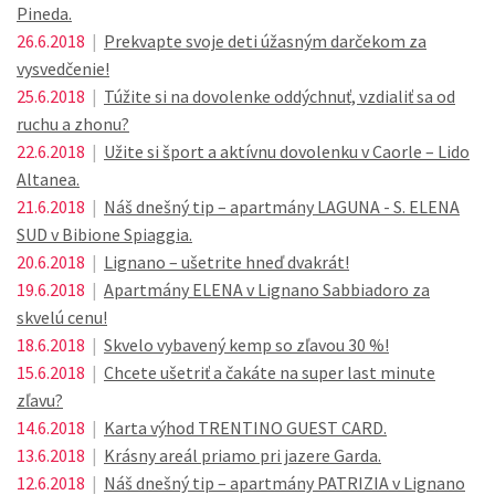
Pineda.
26.6.2018
|
Prekvapte svoje deti úžasným darčekom za
vysvedčenie!
25.6.2018
|
Túžite si na dovolenke oddýchnuť, vzdialiť sa od
ruchu a zhonu?
22.6.2018
|
Užite si šport a aktívnu dovolenku v Caorle – Lido
Altanea.
21.6.2018
|
Náš dnešný tip – apartmány LAGUNA - S. ELENA
SUD v Bibione Spiaggia.
20.6.2018
|
Lignano – ušetrite hneď dvakrát!
19.6.2018
|
Apartmány ELENA v Lignano Sabbiadoro za
skvelú cenu!
18.6.2018
|
Skvelo vybavený kemp so zľavou 30 %!
15.6.2018
|
Chcete ušetriť a čakáte na super last minute
zľavu?
14.6.2018
|
Karta výhod TRENTINO GUEST CARD.
13.6.2018
|
Krásny areál priamo pri jazere Garda.
12.6.2018
|
Náš dnešný tip – apartmány PATRIZIA v Lignano