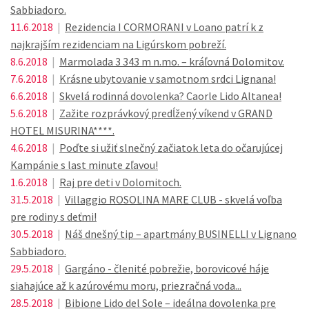
Sabbiadoro.
11.6.2018
|
Rezidencia I CORMORANI v Loano patrí k z
najkrajším rezidenciam na Ligúrskom pobreží.
8.6.2018
|
Marmolada 3 343 m n.mo. – kráľovná Dolomitov.
7.6.2018
|
Krásne ubytovanie v samotnom srdci Lignana!
6.6.2018
|
Skvelá rodinná dovolenka? Caorle Lido Altanea!
5.6.2018
|
Zažite rozprávkový predĺžený víkend v GRAND
HOTEL MISURINA****.
4.6.2018
|
Poďte si užiť slnečný začiatok leta do očarujúcej
Kampánie s last minute zľavou!
1.6.2018
|
Raj pre deti v Dolomitoch.
31.5.2018
|
Villaggio ROSOLINA MARE CLUB - skvelá voľba
pre rodiny s deťmi!
30.5.2018
|
Náš dnešný tip – apartmány BUSINELLI v Lignano
Sabbiadoro.
29.5.2018
|
Gargáno - členité pobrežie, borovicové háje
siahajúce až k azúrovému moru, priezračná voda...
28.5.2018
|
Bibione Lido del Sole – ideálna dovolenka pre