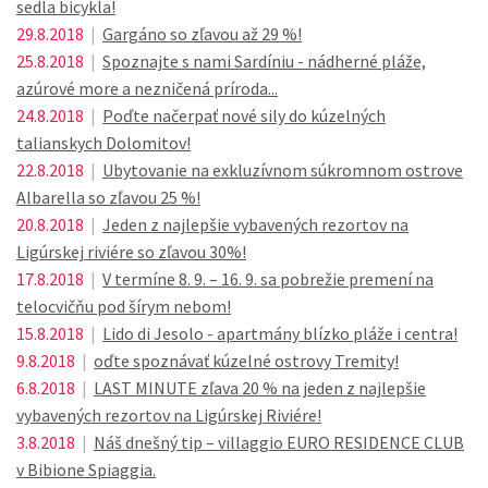
sedla bicykla!
29.8.2018
|
Gargáno so zľavou až 29 %!
25.8.2018
|
Spoznajte s nami Sardíniu - nádherné pláže,
azúrové more a nezničená príroda...
24.8.2018
|
Poďte načerpať nové sily do kúzelných
talianskych Dolomitov!
22.8.2018
|
Ubytovanie na exkluzívnom súkromnom ostrove
Albarella so zľavou 25 %!
20.8.2018
|
Jeden z najlepšie vybavených rezortov na
Ligúrskej riviére so zľavou 30%!
17.8.2018
|
V termíne 8. 9. – 16. 9. sa pobrežie premení na
telocvičňu pod šírym nebom!
15.8.2018
|
Lido di Jesolo - apartmány blízko pláže i centra!
9.8.2018
|
oďte spoznávať kúzelné ostrovy Tremity!
6.8.2018
|
LAST MINUTE zľava 20 % na jeden z najlepšie
vybavených rezortov na Ligúrskej Riviére!
3.8.2018
|
Náš dnešný tip – villaggio EURO RESIDENCE CLUB
v Bibione Spiaggia.