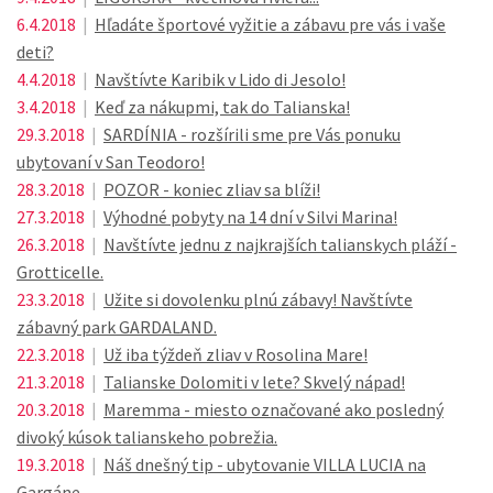
6.4.2018
|
Hľadáte športové vyžitie a zábavu pre vás i vaše
deti?
4.4.2018
|
Navštívte Karibik v Lido di Jesolo!
3.4.2018
|
Keď za nákupmi, tak do Talianska!
29.3.2018
|
SARDÍNIA - rozšírili sme pre Vás ponuku
ubytovaní v San Teodoro!
28.3.2018
|
POZOR - koniec zliav sa blíži!
27.3.2018
|
Výhodné pobyty na 14 dní v Silvi Marina!
26.3.2018
|
Navštívte jednu z najkrajších talianskych pláží -
Grotticelle.
23.3.2018
|
Užite si dovolenku plnú zábavy! Navštívte
zábavný park GARDALAND.
22.3.2018
|
Už iba týždeň zliav v Rosolina Mare!
21.3.2018
|
Talianske Dolomiti v lete? Skvelý nápad!
20.3.2018
|
Maremma - miesto označované ako posledný
divoký kúsok talianskeho pobrežia.
19.3.2018
|
Náš dnešný tip - ubytovanie VILLA LUCIA na
Gargáne.