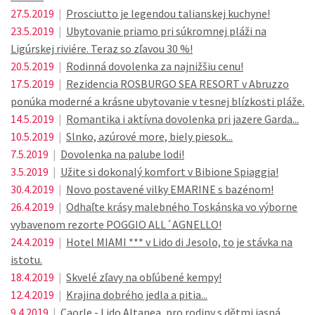
27.5.2019
|
Prosciutto je legendou talianskej kuchyne!
23.5.2019
|
Ubytovanie priamo pri súkromnej pláži na
Ligúrskej riviére. Teraz so zľavou 30 %!
20.5.2019
|
Rodinná dovolenka za najnižšiu cenu!
17.5.2019
|
Rezidencia ROSBURGO SEA RESORT v Abruzzo
ponúka moderné a krásne ubytovanie v tesnej blízkosti pláže.
14.5.2019
|
Romantika i aktívna dovolenka pri jazere Garda...
10.5.2019
|
Slnko, azúrové more, biely piesok...
7.5.2019
|
Dovolenka na palube lodi!
3.5.2019
|
Užite si dokonalý komfort v Bibione Spiaggia!
30.4.2019
|
Novo postavené vilky EMARINE s bazénom!
26.4.2019
|
Odhaľte krásy malebného Toskánska vo výborne
vybavenom rezorte POGGIO ALL´AGNELLO!
24.4.2019
|
Hotel MIAMI *** v Lido di Jesolo, to je stávka na
istotu.
18.4.2019
|
Skvelé zľavy na obľúbené kempy!
12.4.2019
|
Krajina dobrého jedla a pitia...
9.4.2019
|
Caorle - Lido Altanea, pro rodiny s dětmi jasná