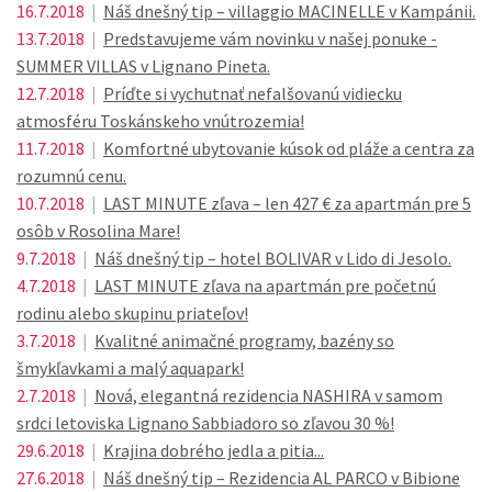
16.7.2018
|
Náš dnešný tip – villaggio MACINELLE v Kampánii.
13.7.2018
|
Predstavujeme vám novinku v našej ponuke -
SUMMER VILLAS v Lignano Pineta.
12.7.2018
|
Príďte si vychutnať nefalšovanú vidiecku
atmosféru Toskánskeho vnútrozemia!
11.7.2018
|
Komfortné ubytovanie kúsok od pláže a centra za
rozumnú cenu.
10.7.2018
|
LAST MINUTE zľava – len 427 € za apartmán pre 5
osôb v Rosolina Mare!
9.7.2018
|
Náš dnešný tip – hotel BOLIVAR v Lido di Jesolo.
4.7.2018
|
LAST MINUTE zľava na apartmán pre početnú
rodinu alebo skupinu priateľov!
3.7.2018
|
Kvalitné animačné programy, bazény so
šmykľavkami a malý aquapark!
2.7.2018
|
Nová, elegantná rezidencia NASHIRA v samom
srdci letoviska Lignano Sabbiadoro so zľavou 30 %!
29.6.2018
|
Krajina dobrého jedla a pitia...
27.6.2018
|
Náš dnešný tip – Rezidencia AL PARCO v Bibione