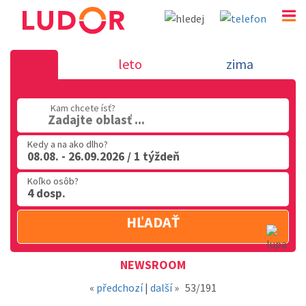
Novinka 29.5.2018 - dovolenka v Tali
leto
zima
02 2063 3182
Kam chcete ísť?
Po-Pia: 9.00 - 16.00
Zadajte oblasť ...
Kedy a na ako dlho?
08.08. - 26.09.2026 / 1 týždeň
Koľko osôb?
4 dosp.
HĽADAŤ
Oblasť
NEWSROOM
«
předchozí
|
další
»
53/191