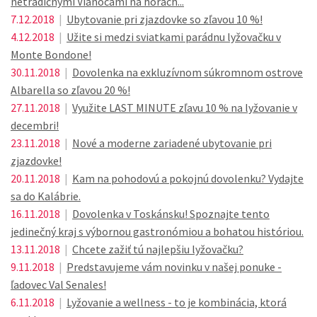
netradičnými Vianocami na horách...
7.12.2018
|
Ubytovanie pri zjazdovke so zľavou 10 %!
4.12.2018
|
Užite si medzi sviatkami parádnu lyžovačku v
Monte Bondone!
30.11.2018
|
Dovolenka na exkluzívnom súkromnom ostrove
Albarella so zľavou 20 %!
27.11.2018
|
Využite LAST MINUTE zľavu 10 % na lyžovanie v
decembri!
23.11.2018
|
Nové a moderne zariadené ubytovanie pri
zjazdovke!
20.11.2018
|
Kam na pohodovú a pokojnú dovolenku? Vydajte
sa do Kalábrie.
16.11.2018
|
Dovolenka v Toskánsku! Spoznajte tento
jedinečný kraj s výbornou gastronómiou a bohatou históriou.
13.11.2018
|
Chcete zažiť tú najlepšiu lyžovačku?
9.11.2018
|
Predstavujeme vám novinku v našej ponuke -
ľadovec Val Senales!
6.11.2018
|
Lyžovanie a wellness - to je kombinácia, ktorá