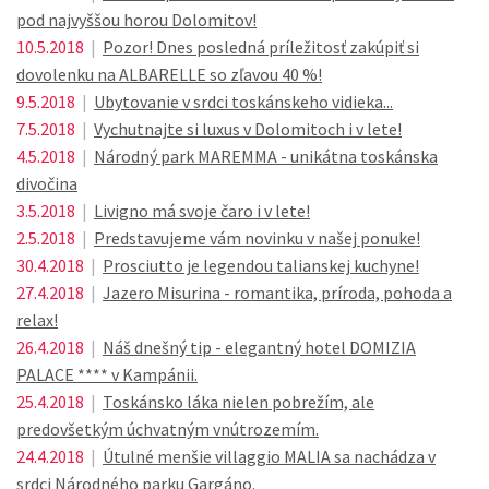
pod najvyššou horou Dolomitov!
10.5.2018
|
Pozor! Dnes posledná príležitosť zakúpiť si
dovolenku na ALBARELLE so zľavou 40 %!
9.5.2018
|
Ubytovanie v srdci toskánskeho vidieka...
7.5.2018
|
Vychutnajte si luxus v Dolomitoch i v lete!
4.5.2018
|
Národný park MAREMMA - unikátna toskánska
divočina
3.5.2018
|
Livigno má svoje čaro i v lete!
2.5.2018
|
Predstavujeme vám novinku v našej ponuke!
30.4.2018
|
Prosciutto je legendou talianskej kuchyne!
27.4.2018
|
Jazero Misurina - romantika, príroda, pohoda a
relax!
26.4.2018
|
Náš dnešný tip - elegantný hotel DOMIZIA
PALACE **** v Kampánii.
25.4.2018
|
Toskánsko láka nielen pobrežím, ale
predovšetkým úchvatným vnútrozemím.
24.4.2018
|
Útulné menšie villaggio MALIA sa nachádza v
srdci Národného parku Gargáno.