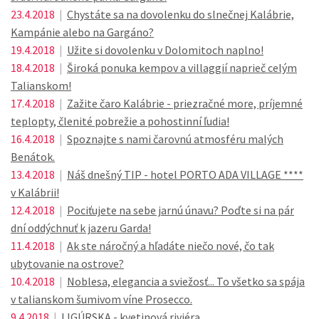
23.4.2018
|
Chystáte sa na dovolenku do slnečnej Kalábrie,
Kampánie alebo na Gargáno?
19.4.2018
|
Užite si dovolenku v Dolomitoch naplno!
18.4.2018
|
Široká ponuka kempov a villaggií naprieč celým
Talianskom!
17.4.2018
|
Zažite čaro Kalábrie - priezračné more, príjemné
teplopty, členité pobrežie a pohostinní ľudia!
16.4.2018
|
Spoznajte s nami čarovnú atmosféru malých
Benátok.
13.4.2018
|
Náš dnešný TIP - hotel PORTO ADA VILLAGE ****
v Kalábrii!
12.4.2018
|
Pociťujete na sebe jarnú únavu? Poďte si na pár
dní oddýchnuť k jazeru Garda!
11.4.2018
|
Ak ste náročný a hľadáte niečo nové, čo tak
ubytovanie na ostrove?
10.4.2018
|
Noblesa, elegancia a sviežosť... To všetko sa spája
v talianskom šumivom víne Prosecco.
9.4.2018
|
LIGÚRSKA - kvetinová riviéra...