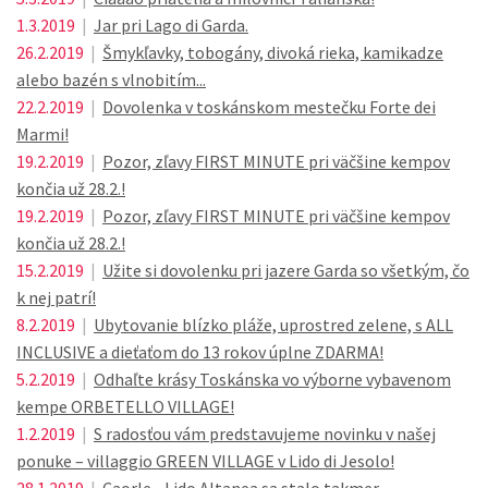
1.3.2019
|
Jar pri Lago di Garda.
26.2.2019
|
Šmykľavky, tobogány, divoká rieka, kamikadze
alebo bazén s vlnobitím...
22.2.2019
|
Dovolenka v toskánskom mestečku Forte dei
Marmi!
19.2.2019
|
Pozor, zľavy FIRST MINUTE pri väčšine kempov
končia už 28.2.!
19.2.2019
|
Pozor, zľavy FIRST MINUTE pri väčšine kempov
končia už 28.2.!
15.2.2019
|
Užite si dovolenku pri jazere Garda so všetkým, čo
k nej patrí!
8.2.2019
|
Ubytovanie blízko pláže, uprostred zelene, s ALL
INCLUSIVE a dieťaťom do 13 rokov úplne ZDARMA!
5.2.2019
|
Odhaľte krásy Toskánska vo výborne vybavenom
kempe ORBETELLO VILLAGE!
1.2.2019
|
S radosťou vám predstavujeme novinku v našej
ponuke – villaggio GREEN VILLAGE v Lido di Jesolo!