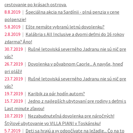
cestovanie po krásach ostrova.
8.8.2019
|
Špeciálna akcia na Sardínii - plná penzia v cene
polpenzie!
5.8.2019
|
Ešte nemáte vybranú letnú dovolenku?
2.8.2019
|
Kalábria s All Inclusive a dvomi deťmi do 16 rokov
zdarma? Áno!
30.7.2019
|
Rušné letoviská severného Jadranu nie sú nič pre
vás?
26.7.2019
|
Dovolenka v pôvabnom Caorle... A navyše, hneď
pri pláži!
23.7.2019
|
Rušné letoviská severného Jadranu nie sú nič pre
vás?
19.7.2019
|
Karibik za pár hodín autom?
15.7.2019
|
Jedno z najlepších ubytovaní pre rodiny s deťmi s
Last minute zľavou!
10.7.2019
|
Nezabudnuteľná dovolenka pre náročných!
Štýlové ubytovanie vo VILLA PIANI v Toskánsku!
5.7.2019
|
Deti sa hrajú a vy odpočívate na ležadle... Čo na to