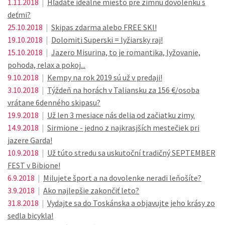
1.11.2018
|
Hľadáte ideálne miesto pre zimnú dovolenku s
deťmi?
25.10.2018
|
Skipas zdarma alebo FREE SKI!
19.10.2018
|
Dolomiti Superski = lyžiarsky raj!
15.10.2018
|
Jazero Misurina, to je romantika, lyžovanie,
pohoda, relax a pokoj...
9.10.2018
|
Kempy na rok 2019 sú už v predaji!
3.10.2018
|
Týždeň na horách v Taliansku za 156 €/osoba
vrátane 6denného skipasu?
19.9.2018
|
Už len 3 mesiace nás delia od začiatku zimy.
14.9.2018
|
Sirmione - jedno z najkrasjších mestečiek pri
jazere Garda!
10.9.2018
|
Už túto stredu sa uskutoční tradičný SEPTEMBER
FEST v Bibione!
6.9.2018
|
Milujete šport a na dovolenke neradi leňošíte?
3.9.2018
|
Ako najlepšie zakončiť leto?
31.8.2018
|
Vydajte sa do Toskánska a objavujte jeho krásy zo
sedla bicykla!