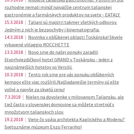
rozhodne nemali minúť najväčšie centrum talianskej
gastronómie a farmárskych produktov na svete - EATALY.
15.3.2018
|
Taliani sú majstri takmer všetkých odborov.
Jedným z nich je bezpochyby i kinematografia.
14.3.2018
|
Novinka v obľúbenej oblasti Toskánska! Skvele
vybavené villaggio ROCCHETTE
13.3.2018
|
Novo sme do našej ponuky zaradili
štvorhviezdičkový hotel GRAND v Toskánsku - jeden z
najznámejších hotelov vo Versilii.
10.3.2018
|
Tento rok sme pre vás ponuku obľúbených
kempov ešte viac rozšírili.Najžiadanejšie termíny sú ešte
voľné a navyše za skvelú cenu!
7.3.2018
|
Nielen na dovolenke v milovanom Taliansku, ale
tiež často v slovenskej domovine sa môžete stretnúť s
množstvom talianskych slov.
19.2.2018
|
Viete čo spája architekta Kaplického a Modenu?
Svetoznáme múzeum Enzo Ferrariho!