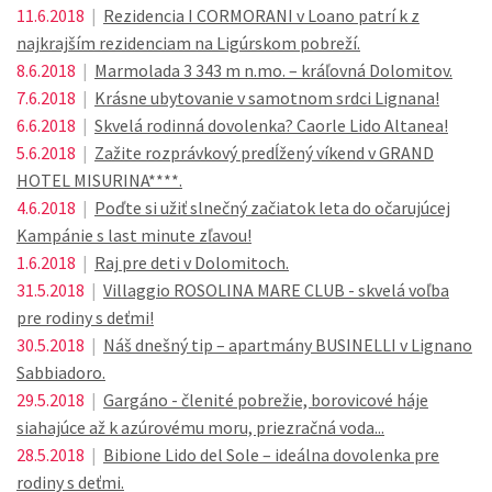
11.6.2018
|
Rezidencia I CORMORANI v Loano patrí k z
najkrajším rezidenciam na Ligúrskom pobreží.
8.6.2018
|
Marmolada 3 343 m n.mo. – kráľovná Dolomitov.
7.6.2018
|
Krásne ubytovanie v samotnom srdci Lignana!
6.6.2018
|
Skvelá rodinná dovolenka? Caorle Lido Altanea!
5.6.2018
|
Zažite rozprávkový predĺžený víkend v GRAND
HOTEL MISURINA****.
4.6.2018
|
Poďte si užiť slnečný začiatok leta do očarujúcej
Kampánie s last minute zľavou!
1.6.2018
|
Raj pre deti v Dolomitoch.
31.5.2018
|
Villaggio ROSOLINA MARE CLUB - skvelá voľba
pre rodiny s deťmi!
30.5.2018
|
Náš dnešný tip – apartmány BUSINELLI v Lignano
Sabbiadoro.
29.5.2018
|
Gargáno - členité pobrežie, borovicové háje
siahajúce až k azúrovému moru, priezračná voda...
28.5.2018
|
Bibione Lido del Sole – ideálna dovolenka pre
rodiny s deťmi.