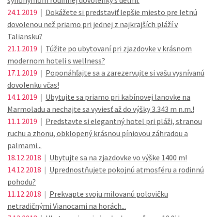
synonymom rodinnej dovolenky s deťmi.
24.1.2019
|
Dokážete si predstaviť lepšie miesto pre letnú
dovolenou než priamo pri jednej z najkrajších pláží v
Taliansku?
21.1.2019
|
Túžite po ubytovaní pri zjazdovke v krásnom
modernom hoteli s wellness?
17.1.2019
|
Poponáhľajte sa a zarezervujte si vašu vysnívanú
dovolenku včas!
14.1.2019
|
Ubytujte sa priamo pri kabínovej lanovke na
Marmoladu a nechajte sa vyviesť až do výšky 3.343 m n.m.!
11.1.2019
|
Predstavte si elegantný hotel pri pláži, stranou
ruchu a zhonu, obklopený krásnou píniovou záhradou a
palmami...
18.12.2018
|
Ubytujte sa na zjazdovke vo výške 1400 m!
14.12.2018
|
Uprednostňujete pokojnú atmosféru a rodinnú
pohodu?
11.12.2018
|
Prekvapte svoju milovanú polovičku
netradičnými Vianocami na horách...