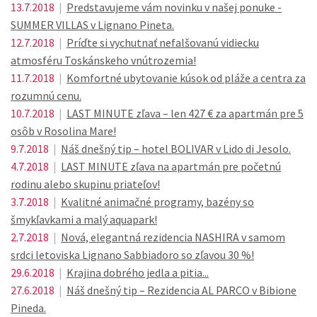
13.7.2018
|
Predstavujeme vám novinku v našej ponuke -
SUMMER VILLAS v Lignano Pineta.
12.7.2018
|
Príďte si vychutnať nefalšovanú vidiecku
atmosféru Toskánskeho vnútrozemia!
11.7.2018
|
Komfortné ubytovanie kúsok od pláže a centra za
rozumnú cenu.
10.7.2018
|
LAST MINUTE zľava – len 427 € za apartmán pre 5
osôb v Rosolina Mare!
9.7.2018
|
Náš dnešný tip – hotel BOLIVAR v Lido di Jesolo.
4.7.2018
|
LAST MINUTE zľava na apartmán pre početnú
rodinu alebo skupinu priateľov!
3.7.2018
|
Kvalitné animačné programy, bazény so
šmykľavkami a malý aquapark!
2.7.2018
|
Nová, elegantná rezidencia NASHIRA v samom
srdci letoviska Lignano Sabbiadoro so zľavou 30 %!
29.6.2018
|
Krajina dobrého jedla a pitia...
27.6.2018
|
Náš dnešný tip – Rezidencia AL PARCO v Bibione
Pineda.