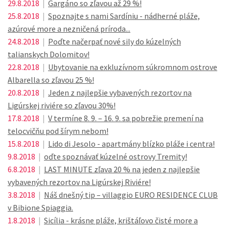
29.8.2018
|
Gargáno so zľavou až 29 %!
25.8.2018
|
Spoznajte s nami Sardíniu - nádherné pláže,
azúrové more a nezničená príroda...
24.8.2018
|
Poďte načerpať nové sily do kúzelných
talianskych Dolomitov!
22.8.2018
|
Ubytovanie na exkluzívnom súkromnom ostrove
Albarella so zľavou 25 %!
20.8.2018
|
Jeden z najlepšie vybavených rezortov na
Ligúrskej riviére so zľavou 30%!
17.8.2018
|
V termíne 8. 9. – 16. 9. sa pobrežie premení na
telocvičňu pod šírym nebom!
15.8.2018
|
Lido di Jesolo - apartmány blízko pláže i centra!
9.8.2018
|
oďte spoznávať kúzelné ostrovy Tremity!
6.8.2018
|
LAST MINUTE zľava 20 % na jeden z najlepšie
vybavených rezortov na Ligúrskej Riviére!
3.8.2018
|
Náš dnešný tip – villaggio EURO RESIDENCE CLUB
v Bibione Spiaggia.
1.8.2018
|
Sicília - krásne pláže, krištáľovo čisté more a