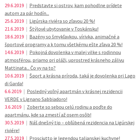
29.6.2019
|
Predstavte si ostrov, kam pohodlne prídete
autom za pár hodín...
25.6.2019
|
Ligúrska riviéra so zľavou 20 %!
21.6.2019
|
Štýlové ubytovanie v Toskánsku!
18.6.2019
|
Bazény so šmykľavkou, vírivka, animačné a
športové programy a k tomu všetkému ešte zľava 20 %!
14.6.2019
|
Pokojná dovolenka v malej vilke s rodinnou
atmosférou, priamo pri pláži, uprostred krásneho zálivu
Mattinata... Čo vy na to?
10.6.2019
|
Šport a krásna príroda, taká je dovolenka pri Lago
di Garda!
6.6.2019
|
Posledný voľný apartmán v krásnej rezidencii
VERDE v Lignano Sabbiadoro!
3.6.2019
|
Zoberte so sebou celú rodinu a poďte do
apartmánu, kde sa zmestí až osem osôb!
30.5.2019
|
Náš dnešný tip – obľúbená rezidencia na Ligúrskej
riviére!
27.5.2019
|
Prosciutto je legendou talianskej kuchyne!