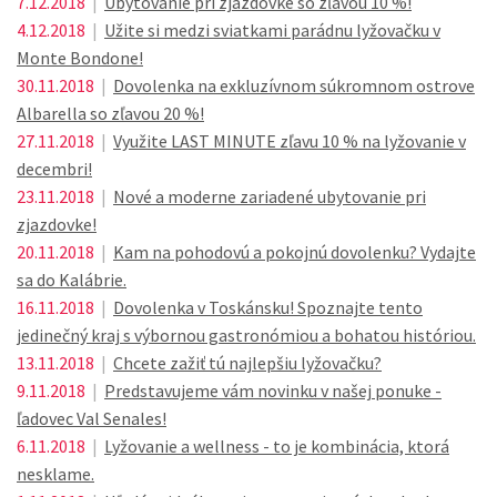
7.12.2018
|
Ubytovanie pri zjazdovke so zľavou 10 %!
4.12.2018
|
Užite si medzi sviatkami parádnu lyžovačku v
Monte Bondone!
30.11.2018
|
Dovolenka na exkluzívnom súkromnom ostrove
Albarella so zľavou 20 %!
27.11.2018
|
Využite LAST MINUTE zľavu 10 % na lyžovanie v
decembri!
23.11.2018
|
Nové a moderne zariadené ubytovanie pri
zjazdovke!
20.11.2018
|
Kam na pohodovú a pokojnú dovolenku? Vydajte
sa do Kalábrie.
16.11.2018
|
Dovolenka v Toskánsku! Spoznajte tento
jedinečný kraj s výbornou gastronómiou a bohatou históriou.
13.11.2018
|
Chcete zažiť tú najlepšiu lyžovačku?
9.11.2018
|
Predstavujeme vám novinku v našej ponuke -
ľadovec Val Senales!
6.11.2018
|
Lyžovanie a wellness - to je kombinácia, ktorá
nesklame.