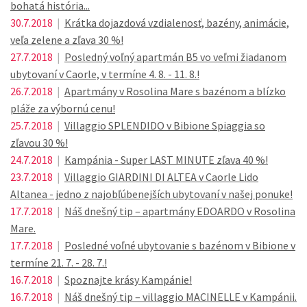
bohatá história...
30.7.2018
|
Krátka dojazdová vzdialenosť, bazény, animácie,
veľa zelene a zľava 30 %!
27.7.2018
|
Posledný voľný apartmán B5 vo veľmi žiadanom
ubytovaní v Caorle, v termíne 4. 8. - 11. 8.!
26.7.2018
|
Apartmány v Rosolina Mare s bazénom a blízko
pláže za výbornú cenu!
25.7.2018
|
Villaggio SPLENDIDO v Bibione Spiaggia so
zľavou 30 %!
24.7.2018
|
Kampánia - Super LAST MINUTE zľava 40 %!
23.7.2018
|
Villaggio GIARDINI DI ALTEA v Caorle Lido
Altanea - jedno z najobľúbenejších ubytovaní v našej ponuke!
17.7.2018
|
Náš dnešný tip – apartmány EDOARDO v Rosolina
Mare.
17.7.2018
|
Posledné voľné ubytovanie s bazénom v Bibione v
termíne 21. 7. - 28. 7.!
16.7.2018
|
Spoznajte krásy Kampánie!
16.7.2018
|
Náš dnešný tip – villaggio MACINELLE v Kampánii.