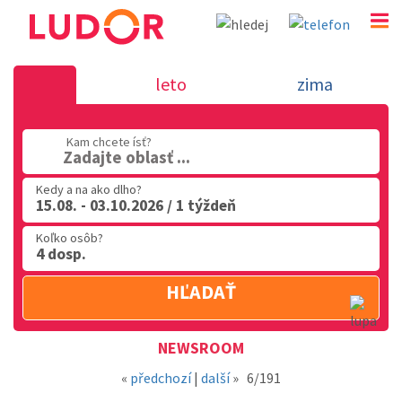
Novinka 15.3.2018 - dovolenka v Tali
leto
zima
02 2063 3182
Kam chcete ísť?
Po-Pia: 9.00 - 16.00
Zadajte oblasť ...
Kedy a na ako dlho?
15.08. - 03.10.2026 / 1 týždeň
Koľko osôb?
4 dosp.
HĽADAŤ
Oblasť
NEWSROOM
«
předchozí
|
další
»
6/191