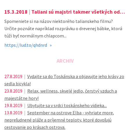
15.3.2018
|
Taliani sú majstri takmer všetkých odborov. Jedným z nich je bezpochyby i kinematografia.
Spomeniete si na názov niektorého talianskeho filmu?
Určite poznáte napríklad rozprávku o drevenej bábke, ktorá
túži byť normálnym chlapcom...
https://lud.to/qhdnrd »
ARCHIV
27.8.2019
|
Vydajte sa do Toskánska a objavujte jeho krásy zo
sedla bicykla!
23.8.2019
|
Relax, wellness, skvelé jedlo, čerstvý vzduch a
majestátne hory!
19.8.2019
|
Ubytujte sa v srdci toskánskeho vidieka...
13.8.2019
|
September na ostrove Elba - vyhriate more,
nepreľudnené pláže a príjemné teploty, ktoré dovoľujú
cestovanie po krásach ostrova.