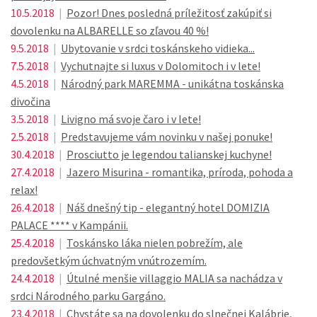
10.5.2018
|
Pozor! Dnes posledná príležitosť zakúpiť si
dovolenku na ALBARELLE so zľavou 40 %!
9.5.2018
|
Ubytovanie v srdci toskánskeho vidieka...
7.5.2018
|
Vychutnajte si luxus v Dolomitoch i v lete!
4.5.2018
|
Národný park MAREMMA - unikátna toskánska
divočina
3.5.2018
|
Livigno má svoje čaro i v lete!
2.5.2018
|
Predstavujeme vám novinku v našej ponuke!
30.4.2018
|
Prosciutto je legendou talianskej kuchyne!
27.4.2018
|
Jazero Misurina - romantika, príroda, pohoda a
relax!
26.4.2018
|
Náš dnešný tip - elegantný hotel DOMIZIA
PALACE **** v Kampánii.
25.4.2018
|
Toskánsko láka nielen pobrežím, ale
predovšetkým úchvatným vnútrozemím.
24.4.2018
|
Útulné menšie villaggio MALIA sa nachádza v
srdci Národného parku Gargáno.
23.4.2018
|
Chystáte sa na dovolenku do slnečnej Kalábrie,