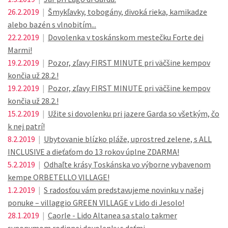
26.2.2019
|
Šmykľavky, tobogány, divoká rieka, kamikadze
alebo bazén s vlnobitím...
22.2.2019
|
Dovolenka v toskánskom mestečku Forte dei
Marmi!
19.2.2019
|
Pozor, zľavy FIRST MINUTE pri väčšine kempov
končia už 28.2.!
19.2.2019
|
Pozor, zľavy FIRST MINUTE pri väčšine kempov
končia už 28.2.!
15.2.2019
|
Užite si dovolenku pri jazere Garda so všetkým, čo
k nej patrí!
8.2.2019
|
Ubytovanie blízko pláže, uprostred zelene, s ALL
INCLUSIVE a dieťaťom do 13 rokov úplne ZDARMA!
5.2.2019
|
Odhaľte krásy Toskánska vo výborne vybavenom
kempe ORBETELLO VILLAGE!
1.2.2019
|
S radosťou vám predstavujeme novinku v našej
ponuke – villaggio GREEN VILLAGE v Lido di Jesolo!
28.1.2019
|
Caorle - Lido Altanea sa stalo takmer