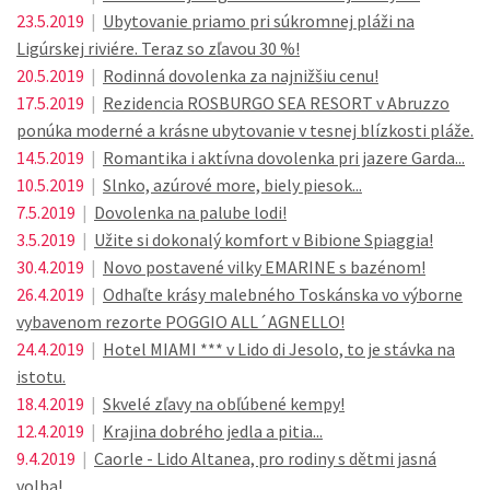
23.5.2019
|
Ubytovanie priamo pri súkromnej pláži na
Ligúrskej riviére. Teraz so zľavou 30 %!
20.5.2019
|
Rodinná dovolenka za najnižšiu cenu!
17.5.2019
|
Rezidencia ROSBURGO SEA RESORT v Abruzzo
ponúka moderné a krásne ubytovanie v tesnej blízkosti pláže.
14.5.2019
|
Romantika i aktívna dovolenka pri jazere Garda...
10.5.2019
|
Slnko, azúrové more, biely piesok...
7.5.2019
|
Dovolenka na palube lodi!
3.5.2019
|
Užite si dokonalý komfort v Bibione Spiaggia!
30.4.2019
|
Novo postavené vilky EMARINE s bazénom!
26.4.2019
|
Odhaľte krásy malebného Toskánska vo výborne
vybavenom rezorte POGGIO ALL´AGNELLO!
24.4.2019
|
Hotel MIAMI *** v Lido di Jesolo, to je stávka na
istotu.
18.4.2019
|
Skvelé zľavy na obľúbené kempy!
12.4.2019
|
Krajina dobrého jedla a pitia...
9.4.2019
|
Caorle - Lido Altanea, pro rodiny s dětmi jasná
volba!