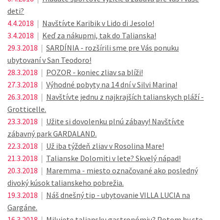
deti?
4.4.2018
|
Navštívte Karibik v Lido di Jesolo!
3.4.2018
|
Keď za nákupmi, tak do Talianska!
29.3.2018
|
SARDÍNIA - rozšírili sme pre Vás ponuku
ubytovaní v San Teodoro!
28.3.2018
|
POZOR - koniec zliav sa blíži!
27.3.2018
|
Výhodné pobyty na 14 dní v Silvi Marina!
26.3.2018
|
Navštívte jednu z najkrajších talianskych pláží -
Grotticelle.
23.3.2018
|
Užite si dovolenku plnú zábavy! Navštívte
zábavný park GARDALAND.
22.3.2018
|
Už iba týždeň zliav v Rosolina Mare!
21.3.2018
|
Talianske Dolomiti v lete? Skvelý nápad!
20.3.2018
|
Maremma - miesto označované ako posledný
divoký kúsok talianskeho pobrežia.
19.3.2018
|
Náš dnešný tip - ubytovanie VILLA LUCIA na
Gargáne.
16.3.2018
|
Milujete taliansku gastronómiu? Potom by ste