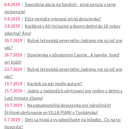
8.8.2019
|
Špeciálna akcia na Sardínii - plná penzia v cene
polpenzie!
5.8.2019
|
Ešte nemáte vybranú letnú dovolenku?
2.8.2019
|
Kalábria s All Inclusive a dvomi deťmi do 16 rokov
zdarma? Áno!
30.7.2019
|
Rušné letoviská severného Jadranu nie sú nič pre
vás?
26.7.2019
|
Dovolenka v pôvabnom Caorle... A navyše, hneď
pri pláži!
23.7.2019
|
Rušné letoviská severného Jadranu nie sú nič pre
vás?
19.7.2019
|
Karibik za pár hodín autom?
15.7.2019
|
Jedno z najlepších ubytovaní pre rodiny s deťmi s
Last minute zľavou!
10.7.2019
|
Nezabudnuteľná dovolenka pre náročných!
Štýlové ubytovanie vo VILLA PIANI v Toskánsku!
5.7.2019
|
Deti sa hrajú a vy odpočívate na ležadle... Čo na to
hovoríte?