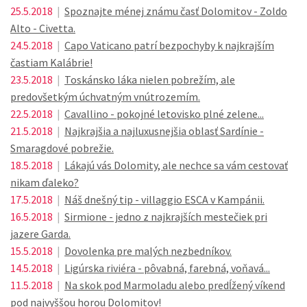
25.5.2018
|
Spoznajte ménej známu časť Dolomitov - Zoldo
Alto - Civetta.
24.5.2018
|
Capo Vaticano patrí bezpochyby k najkrajším
častiam Kalábrie!
23.5.2018
|
Toskánsko láka nielen pobrežím, ale
predovšetkým úchvatným vnútrozemím.
22.5.2018
|
Cavallino - pokojné letovisko plné zelene...
21.5.2018
|
Najkrajšia a najluxusnejšia oblasť Sardínie -
Smaragdové pobrežie.
18.5.2018
|
Lákajú vás Dolomity, ale nechce sa vám cestovať
nikam ďaleko?
17.5.2018
|
Náš dnešný tip - villaggio ESCA v Kampánii.
16.5.2018
|
Sirmione - jedno z najkrajších mestečiek pri
jazere Garda.
15.5.2018
|
Dovolenka pre malých nezbedníkov.
14.5.2018
|
Ligúrska riviéra - pôvabná, farebná, voňavá...
11.5.2018
|
Na skok pod Marmoladu alebo predĺžený víkend
pod najvyššou horou Dolomitov!