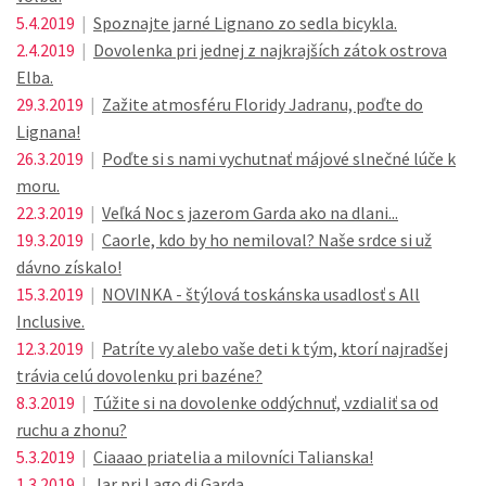
5.4.2019
|
Spoznajte jarné Lignano zo sedla bicykla.
2.4.2019
|
Dovolenka pri jednej z najkrajších zátok ostrova
Elba.
29.3.2019
|
Zažite atmosféru Floridy Jadranu, poďte do
Lignana!
26.3.2019
|
Poďte si s nami vychutnať májové slnečné lúče k
moru.
22.3.2019
|
Veľká Noc s jazerom Garda ako na dlani...
19.3.2019
|
Caorle, kdo by ho nemiloval? Naše srdce si už
dávno získalo!
15.3.2019
|
NOVINKA - štýlová toskánska usadlosť s All
Inclusive.
12.3.2019
|
Patríte vy alebo vaše deti k tým, ktorí najradšej
trávia celú dovolenku pri bazéne?
8.3.2019
|
Túžite si na dovolenke oddýchnuť, vzdialiť sa od
ruchu a zhonu?
5.3.2019
|
Ciaaao priatelia a milovníci Talianska!
1.3.2019
|
Jar pri Lago di Garda.