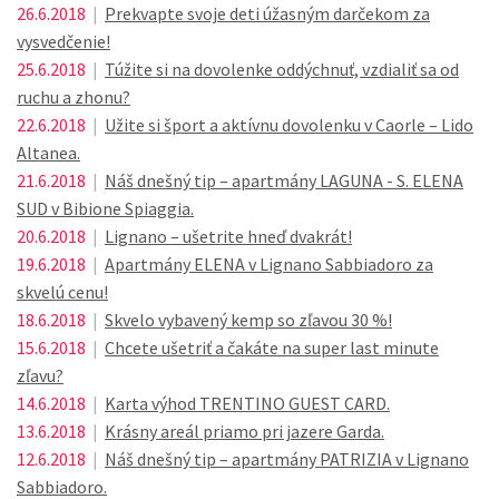
26.6.2018
|
Prekvapte svoje deti úžasným darčekom za
vysvedčenie!
25.6.2018
|
Túžite si na dovolenke oddýchnuť, vzdialiť sa od
ruchu a zhonu?
22.6.2018
|
Užite si šport a aktívnu dovolenku v Caorle – Lido
Altanea.
21.6.2018
|
Náš dnešný tip – apartmány LAGUNA - S. ELENA
SUD v Bibione Spiaggia.
20.6.2018
|
Lignano – ušetrite hneď dvakrát!
19.6.2018
|
Apartmány ELENA v Lignano Sabbiadoro za
skvelú cenu!
18.6.2018
|
Skvelo vybavený kemp so zľavou 30 %!
15.6.2018
|
Chcete ušetriť a čakáte na super last minute
zľavu?
14.6.2018
|
Karta výhod TRENTINO GUEST CARD.
13.6.2018
|
Krásny areál priamo pri jazere Garda.
12.6.2018
|
Náš dnešný tip – apartmány PATRIZIA v Lignano
Sabbiadoro.