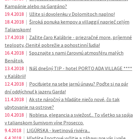
Kampánie alebo na Gargáno?
19.4.2018
|
Užite si dovolenku v Dolomitoch naplno!
18.4.2018
|
Široká ponuka kempov a villaggií naprieč celým
Talianskom!
17.4.2018
|
Zažite čaro Kalábrie - priezračné more, príjemné
teplopty, členité pobrežie a pohostinní ľudia!
16.4.2018
|
Spoznajte s nami čarovnú atmosféru malých
Benátok.
13.4.2018
|
Náš dnešný TIP - hotel PORTO ADA VILLAGE ****
v Kalábrii!
12.4.2018
|
Pociťujete na sebe jarnú únavu? Poďte si na pár
dní oddýchnuť k jazeru Garda!
11.4.2018
|
Ak ste náročný a hľadáte niečo nové, čo tak
ubytovanie na ostrove?
10.4.2018
|
Noblesa, elegancia a sviežosť... To všetko sa spája
v talianskom šumivom víne Prosecco.
9.4.2018
|
LIGÚRSKA - kvetinová riviéra...
6.4.2018
|
Hľadáte športové vyžitie a zábavu pre vás i vaše