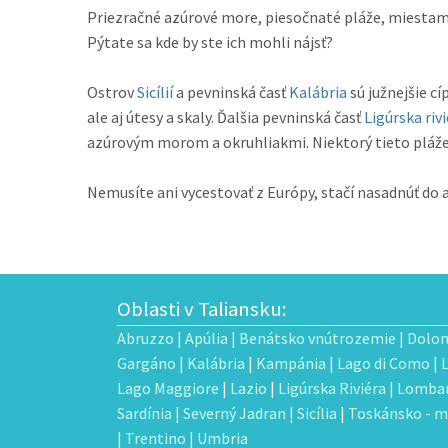
Priezračné azúrové more, piesočnaté pláže, miestami s
Pýtate sa kde by ste ich mohli nájsť?
Ostrov
Sicílií
a pevninská časť
Kalábria
sú južnejšie c
ale aj útesy a skaly. Ďalšia pevninská časť
Ligúrska riv
azúrovým morom a okruhliakmi. Niektorý tieto pláže
Nemusíte ani vycestovať z Európy, stačí nasadnúť do au
Oblasti v Taliansku:
Abruzzo
|
Apúlia
|
Benátsko vnútrozemie
|
Dolom
Gargáno
|
Kalábria
|
Kampánia
|
Lago di Como
|
Lago Maggiore
|
Lazio
|
Ligúrska Riviéra
|
Lombar
Sardínia
|
Severný Jadran
|
Sicília
|
Toskánsko - m
|
Trentino
|
Umbria