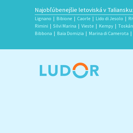
Najobľúbenejšie letoviská v Taliansku
Lignano
|
Bibione
|
Caorle
|
Lido di Jesolo
|
Ri
Rimini
|
Silvi Marina
|
Vieste
|
Kempy
|
Toskán
Bibbona
|
Baia Domizia
|
Marina di Camerota