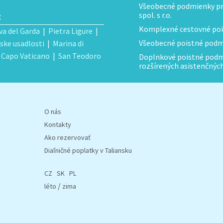
Všeobecné podmienky pre
:
spol. s r.o.
Komplexné cestovné poi
va del Garda
|
Pietra Ligure
|
Všeobecné poistné podmi
ske usadlosti
|
Marina di
|
Capo Vaticano
|
San Teodoro
Doplnkové poistné podmi
rozšírených asistenčnýc
O nás
Kontakty
Ako rezervovať
Diaľničné poplatky v Taliansku
CZ
SK
PL
/
léto
zima