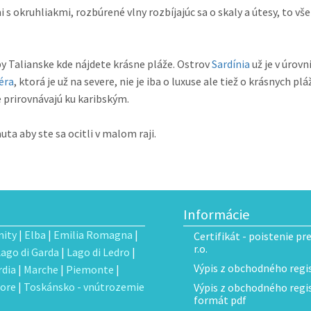
 okruhliakmi, rozbúrené vlny rozbíjajúc sa o skaly a útesy, to vše
ípy Talianske kde nájdete krásne pláže. Ostrov
Sardínia
už je v úrov
iéra
, ktorá je už na severe, nie je iba o luxuse ale tiež o krásnych
 prirovnávajú ku karibským.
ta aby ste sa ocitli v malom raji.
Informácie
ity
|
Elba
|
Emilia Romagna
|
Certifikát - poistenie pr
r.o.
Lago di Garda
|
Lago di Ledro
|
Výpis z obchodného regis
dia
|
Marche
|
Piemonte
|
ore
|
Toskánsko - vnútrozemie
Výpis z obchodného regist
formát pdf