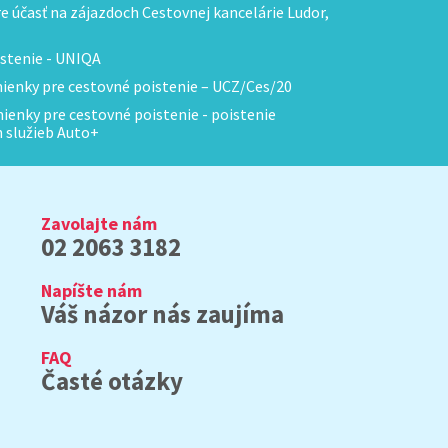
 účasť na zájazdoch Cestovnej kancelárie Ludor,
stenie - UNIQA
enky pre cestovné poistenie – UCZ/Ces/20
enky pre cestovné poistenie - poistenie
h služieb Auto+
Zavolajte nám
02 2063 3182
Napíšte nám
Váš názor nás zaujíma
FAQ
Časté otázky