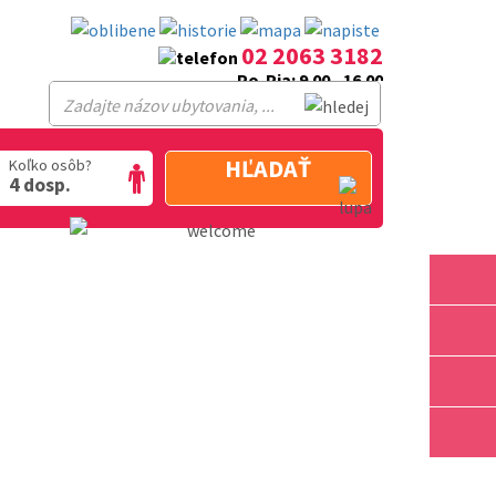
02 2063 3182
Po-Pia: 9.00 - 16.00
HĽADAŤ
Koľko osôb?
4 dosp.