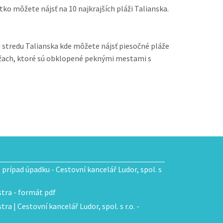
tko môžete nájsť na 10 najkrajších pláži Talianska.
ni stredu Talianska kde môžete nájsť piesočné pláže
 plážach, ktoré sú obklopené peknými mestami s
e prípad úpadku - Cestovní kancelář Ludor, spol. s
tra - formát pdf
ra | Cestovní kancelář Ludor, spol. s r.o. -