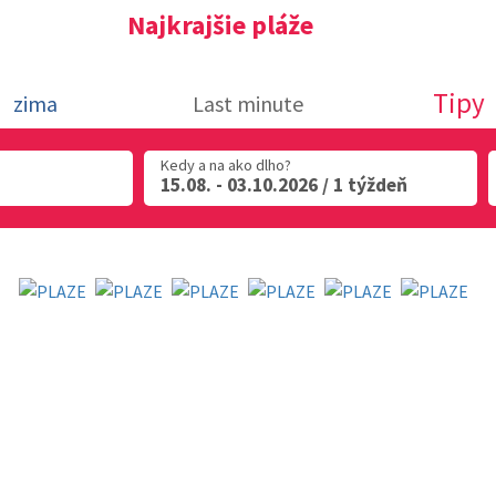
Najkrajšie pláže
Tipy
zima
Last minute
Kedy a na ako dlho?
15.08. - 03.10.2026 / 1 týždeň
Najkrajšie pláže