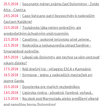
25.5.2018
|
Spoznajte ménej známu časť Dolomitov - Zoldo
Alto - Civetta.
24.5.2018
|
Capo Vaticano patrí bezpochyby k najkrajším
častiam Kalábrie!
23.5.2018
|
Toskánsko láka nielen pobrežím, ale
predovšetkým úchvatným vnútrozemím.
22.5.2018
|
Cavallino - pokojné letovisko plné zelene...
21.5.2018
|
Najkrajšia a najluxusnejšia oblasť Sardínie -
Smaragdové pobrežie.
18.5.2018
|
Lákajú vás Dolomity, ale nechce sa vám cestovať
nikam ďaleko?
17.5.2018
|
Náš dnešný tip - villaggio ESCA v Kampánii.
16.5.2018
|
Sirmione - jedno z najkrajších mestečiek pri
jazere Garda.
15.5.2018
|
Dovolenka pre malých nezbedníkov.
14.5.2018
|
Ligúrska riviéra - pôvabná, farebná, voňavá...
11.5.2018
|
Na skok pod Marmoladu alebo predĺžený víkend
pod najvyššou horou Dolomitov!