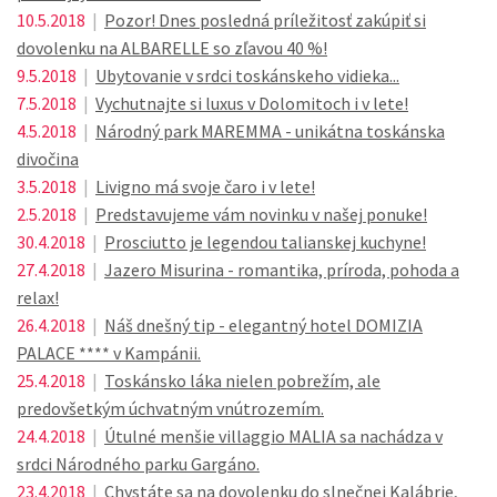
10.5.2018
|
Pozor! Dnes posledná príležitosť zakúpiť si
dovolenku na ALBARELLE so zľavou 40 %!
9.5.2018
|
Ubytovanie v srdci toskánskeho vidieka...
7.5.2018
|
Vychutnajte si luxus v Dolomitoch i v lete!
4.5.2018
|
Národný park MAREMMA - unikátna toskánska
divočina
3.5.2018
|
Livigno má svoje čaro i v lete!
2.5.2018
|
Predstavujeme vám novinku v našej ponuke!
30.4.2018
|
Prosciutto je legendou talianskej kuchyne!
27.4.2018
|
Jazero Misurina - romantika, príroda, pohoda a
relax!
26.4.2018
|
Náš dnešný tip - elegantný hotel DOMIZIA
PALACE **** v Kampánii.
25.4.2018
|
Toskánsko láka nielen pobrežím, ale
predovšetkým úchvatným vnútrozemím.
24.4.2018
|
Útulné menšie villaggio MALIA sa nachádza v
srdci Národného parku Gargáno.
23.4.2018
|
Chystáte sa na dovolenku do slnečnej Kalábrie,