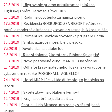
23.5.2019
|
Ubytovanie priamo pri súkromnej pláži na
Ligúrskej riviére. Teraz so zľavou 30 %!
20.5.2019
|
Rodinná dovolenka za najnižšiu cenu!
17.5.2019
|
Rezidencia ROSBURGO SEA RESORT v Abruzzo
ponúka moderné a krásne ubytovanie v tesnej blízkosti pláže.
14.5.2019
|
Romantika i aktívna dovolenka pri jazere Garda...
10.5.2019
|
Slnko, azúrové more, biely piesok...
7.5.2019
|
Dovolenka na palube lodi!
3.5.2019
|
Užite si dokonalý komfort v Bibione Spiaggia!
30.4.2019
|
Novo postavené vilky EMARINE s bazénom!
26.4.2019
|
Odhaľte krásy malebného Toskánska vo výborne
vybavenom rezorte POGGIO ALL´AGNELLO!
24.4.2019
|
Hotel MIAMI *** v Lido di Jesolo, to je stávka na
istotu.
18.4.2019
|
Skvelé zľavy na obľúbené kempy!
12.4.2019
|
Krajina dobrého jedla a pitia...
9.4.2019
|
Caorle - Lido Altanea, pro rodiny s dětmi jasná
volba!