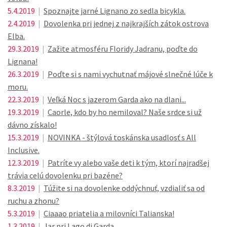
5.4.2019
|
Spoznajte jarné Lignano zo sedla bicykla.
2.4.2019
|
Dovolenka pri jednej z najkrajších zátok ostrova
Elba.
29.3.2019
|
Zažite atmosféru Floridy Jadranu, poďte do
Lignana!
26.3.2019
|
Poďte si s nami vychutnať májové slnečné lúče k
moru.
22.3.2019
|
Veľká Noc s jazerom Garda ako na dlani...
19.3.2019
|
Caorle, kdo by ho nemiloval? Naše srdce si už
dávno získalo!
15.3.2019
|
NOVINKA - štýlová toskánska usadlosť s All
Inclusive.
12.3.2019
|
Patríte vy alebo vaše deti k tým, ktorí najradšej
trávia celú dovolenku pri bazéne?
8.3.2019
|
Túžite si na dovolenke oddýchnuť, vzdialiť sa od
ruchu a zhonu?
5.3.2019
|
Ciaaao priatelia a milovníci Talianska!
1.3.2019
|
Jar pri Lago di Garda.