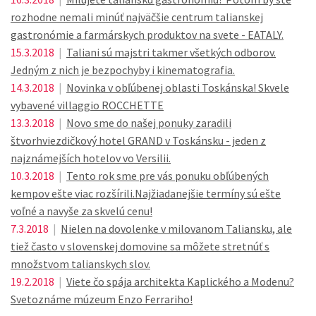
rozhodne nemali minúť najväčšie centrum talianskej
gastronómie a farmárskych produktov na svete - EATALY.
15.3.2018
|
Taliani sú majstri takmer všetkých odborov.
Jedným z nich je bezpochyby i kinematografia.
14.3.2018
|
Novinka v obľúbenej oblasti Toskánska! Skvele
vybavené villaggio ROCCHETTE
13.3.2018
|
Novo sme do našej ponuky zaradili
štvorhviezdičkový hotel GRAND v Toskánsku - jeden z
najznámejších hotelov vo Versilii.
10.3.2018
|
Tento rok sme pre vás ponuku obľúbených
kempov ešte viac rozšírili.Najžiadanejšie termíny sú ešte
voľné a navyše za skvelú cenu!
7.3.2018
|
Nielen na dovolenke v milovanom Taliansku, ale
tiež často v slovenskej domovine sa môžete stretnúť s
množstvom talianskych slov.
19.2.2018
|
Viete čo spája architekta Kaplického a Modenu?
Svetoznáme múzeum Enzo Ferrariho!