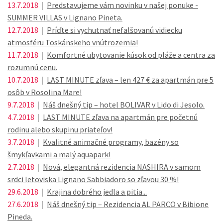
13.7.2018
|
Predstavujeme vám novinku v našej ponuke -
SUMMER VILLAS v Lignano Pineta.
12.7.2018
|
Príďte si vychutnať nefalšovanú vidiecku
atmosféru Toskánskeho vnútrozemia!
11.7.2018
|
Komfortné ubytovanie kúsok od pláže a centra za
rozumnú cenu.
10.7.2018
|
LAST MINUTE zľava – len 427 € za apartmán pre 5
osôb v Rosolina Mare!
9.7.2018
|
Náš dnešný tip – hotel BOLIVAR v Lido di Jesolo.
4.7.2018
|
LAST MINUTE zľava na apartmán pre početnú
rodinu alebo skupinu priateľov!
3.7.2018
|
Kvalitné animačné programy, bazény so
šmykľavkami a malý aquapark!
2.7.2018
|
Nová, elegantná rezidencia NASHIRA v samom
srdci letoviska Lignano Sabbiadoro so zľavou 30 %!
29.6.2018
|
Krajina dobrého jedla a pitia...
27.6.2018
|
Náš dnešný tip – Rezidencia AL PARCO v Bibione
Pineda.