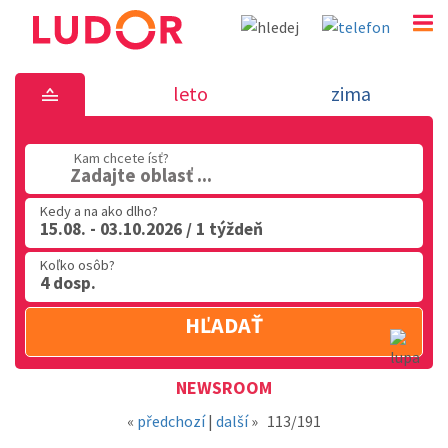
Novinka 15.10.2018 - dovolenka v Tal
leto
zima
02 2063 3182
Kam chcete ísť?
Po-Pia: 9.00 - 16.00
Zadajte oblasť ...
Kedy a na ako dlho?
15.08. - 03.10.2026 / 1 týždeň
Koľko osôb?
4 dosp.
HĽADAŤ
Oblasť
NEWSROOM
«
předchozí
|
další
»
113/191