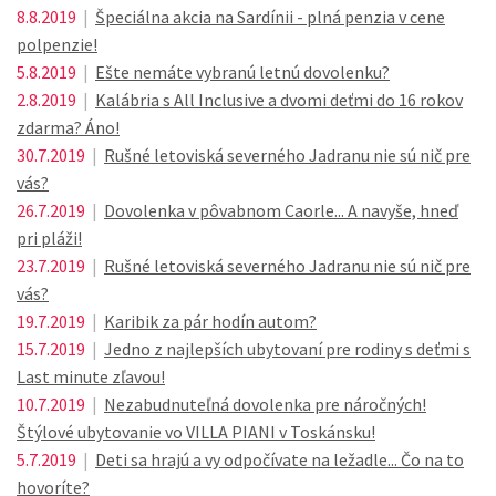
8.8.2019
|
Špeciálna akcia na Sardínii - plná penzia v cene
polpenzie!
5.8.2019
|
Ešte nemáte vybranú letnú dovolenku?
2.8.2019
|
Kalábria s All Inclusive a dvomi deťmi do 16 rokov
zdarma? Áno!
30.7.2019
|
Rušné letoviská severného Jadranu nie sú nič pre
vás?
26.7.2019
|
Dovolenka v pôvabnom Caorle... A navyše, hneď
pri pláži!
23.7.2019
|
Rušné letoviská severného Jadranu nie sú nič pre
vás?
19.7.2019
|
Karibik za pár hodín autom?
15.7.2019
|
Jedno z najlepších ubytovaní pre rodiny s deťmi s
Last minute zľavou!
10.7.2019
|
Nezabudnuteľná dovolenka pre náročných!
Štýlové ubytovanie vo VILLA PIANI v Toskánsku!
5.7.2019
|
Deti sa hrajú a vy odpočívate na ležadle... Čo na to
hovoríte?