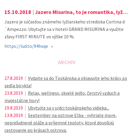
15.10.2018
|
Jazero Misurina, to je romantika, lyžovanie, pohoda, relax a pokoj...
Jazero je súčasťou známeho lyžiarskeho strediska Cortina d
´Ampezzo. Ubytujte sa v hoteli GRAND MISURINA a využite
zľavy FIRST MINUTE vo výške 10 %.
https://lud.to/94hxqe »
ARCHIV
27.8.2019
|
Vydajte sa do Toskánska a objavujte jeho krásy zo
sedla bicykla!
23.8.2019
|
Relax, wellness, skvelé jedlo, čerstvý vzduch a
majestátne hory!
19.8.2019
|
Ubytujte sa v srdci toskánskeho vidieka...
13.8.2019
|
September na ostrove Elba - vyhriate more,
nepreľudnené pláže a príjemné teploty, ktoré dovoľujú
cestovanie po krásach ostrova.