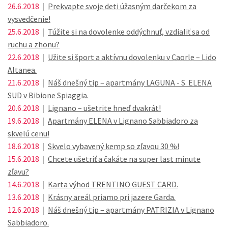
26.6.2018
|
Prekvapte svoje deti úžasným darčekom za
vysvedčenie!
25.6.2018
|
Túžite si na dovolenke oddýchnuť, vzdialiť sa od
ruchu a zhonu?
22.6.2018
|
Užite si šport a aktívnu dovolenku v Caorle – Lido
Altanea.
21.6.2018
|
Náš dnešný tip – apartmány LAGUNA - S. ELENA
SUD v Bibione Spiaggia.
20.6.2018
|
Lignano – ušetrite hneď dvakrát!
19.6.2018
|
Apartmány ELENA v Lignano Sabbiadoro za
skvelú cenu!
18.6.2018
|
Skvelo vybavený kemp so zľavou 30 %!
15.6.2018
|
Chcete ušetriť a čakáte na super last minute
zľavu?
14.6.2018
|
Karta výhod TRENTINO GUEST CARD.
13.6.2018
|
Krásny areál priamo pri jazere Garda.
12.6.2018
|
Náš dnešný tip – apartmány PATRIZIA v Lignano
Sabbiadoro.