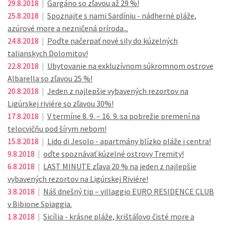
29.8.2018
|
Gargáno so zľavou až 29 %!
25.8.2018
|
Spoznajte s nami Sardíniu - nádherné pláže,
azúrové more a nezničená príroda...
24.8.2018
|
Poďte načerpať nové sily do kúzelných
talianskych Dolomitov!
22.8.2018
|
Ubytovanie na exkluzívnom súkromnom ostrove
Albarella so zľavou 25 %!
20.8.2018
|
Jeden z najlepšie vybavených rezortov na
Ligúrskej riviére so zľavou 30%!
17.8.2018
|
V termíne 8. 9. – 16. 9. sa pobrežie premení na
telocvičňu pod šírym nebom!
15.8.2018
|
Lido di Jesolo - apartmány blízko pláže i centra!
9.8.2018
|
oďte spoznávať kúzelné ostrovy Tremity!
6.8.2018
|
LAST MINUTE zľava 20 % na jeden z najlepšie
vybavených rezortov na Ligúrskej Riviére!
3.8.2018
|
Náš dnešný tip – villaggio EURO RESIDENCE CLUB
v Bibione Spiaggia.
1.8.2018
|
Sicília - krásne pláže, krištáľovo čisté more a