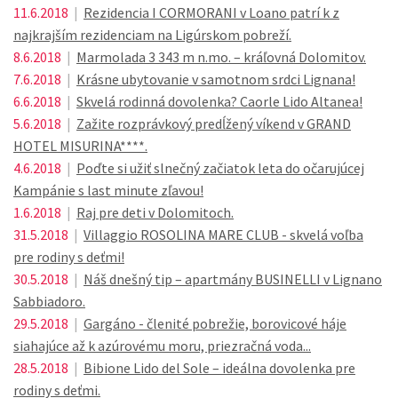
11.6.2018
|
Rezidencia I CORMORANI v Loano patrí k z
najkrajším rezidenciam na Ligúrskom pobreží.
8.6.2018
|
Marmolada 3 343 m n.mo. – kráľovná Dolomitov.
7.6.2018
|
Krásne ubytovanie v samotnom srdci Lignana!
6.6.2018
|
Skvelá rodinná dovolenka? Caorle Lido Altanea!
5.6.2018
|
Zažite rozprávkový predĺžený víkend v GRAND
HOTEL MISURINA****.
4.6.2018
|
Poďte si užiť slnečný začiatok leta do očarujúcej
Kampánie s last minute zľavou!
1.6.2018
|
Raj pre deti v Dolomitoch.
31.5.2018
|
Villaggio ROSOLINA MARE CLUB - skvelá voľba
pre rodiny s deťmi!
30.5.2018
|
Náš dnešný tip – apartmány BUSINELLI v Lignano
Sabbiadoro.
29.5.2018
|
Gargáno - členité pobrežie, borovicové háje
siahajúce až k azúrovému moru, priezračná voda...
28.5.2018
|
Bibione Lido del Sole – ideálna dovolenka pre
rodiny s deťmi.