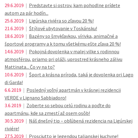
29.6.2019
|
Predstavte si ostrov, kam pohodlne prídete
autom za pár hodín...
25.6.2019
|
Ligúrska riviéra so zľavou 20 %!
21.6.2019
|
Štýlové ubytovanie v Toskánsku!
18.6.2019
|
Bazény so šmykľavkou, vírivka, animačné a
športové programy a k tomu všetkému ešte zľava 20 %!
14.6.2019
|
Pokojná dovolenka v malej vilke s rodinnou
atmosférou, priamo pri pláži, uprostred krásneho zálivu
Mattinata... Čo vy na to?
10.6.2019
|
Šport a krásna príroda, taká je dovolenka pri Lago
di Garda!
6.6.2019
|
Posledný voľný apartmán v krásnej rezidencii
VERDE v Lignano Sabbiadoro!
3.6.2019
|
Zoberte so sebou celú rodinu a poďte do
apartmánu, kde sa zmestí až osem osôb!
30.5.2019
|
Náš dnešný tip – obľúbená rezidencia na Ligúrskej
riviére!
27.5.2019
|
Prosciutto je legendou talianskej kuchyne!