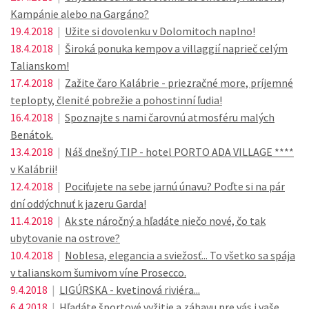
Kampánie alebo na Gargáno?
19.4.2018
|
Užite si dovolenku v Dolomitoch naplno!
18.4.2018
|
Široká ponuka kempov a villaggií naprieč celým
Talianskom!
17.4.2018
|
Zažite čaro Kalábrie - priezračné more, príjemné
teplopty, členité pobrežie a pohostinní ľudia!
16.4.2018
|
Spoznajte s nami čarovnú atmosféru malých
Benátok.
13.4.2018
|
Náš dnešný TIP - hotel PORTO ADA VILLAGE ****
v Kalábrii!
12.4.2018
|
Pociťujete na sebe jarnú únavu? Poďte si na pár
dní oddýchnuť k jazeru Garda!
11.4.2018
|
Ak ste náročný a hľadáte niečo nové, čo tak
ubytovanie na ostrove?
10.4.2018
|
Noblesa, elegancia a sviežosť... To všetko sa spája
v talianskom šumivom víne Prosecco.
9.4.2018
|
LIGÚRSKA - kvetinová riviéra...
6.4.2018
|
Hľadáte športové vyžitie a zábavu pre vás i vaše