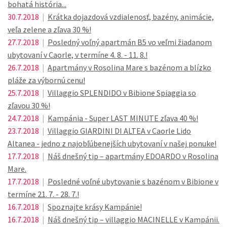
bohatá história...
30.7.2018
|
Krátka dojazdová vzdialenosť, bazény, animácie,
veľa zelene a zľava 30 %!
27.7.2018
|
Posledný voľný apartmán B5 vo veľmi žiadanom
ubytovaní v Caorle, v termíne 4. 8. - 11. 8.!
26.7.2018
|
Apartmány v Rosolina Mare s bazénom a blízko
pláže za výbornú cenu!
25.7.2018
|
Villaggio SPLENDIDO v Bibione Spiaggia so
zľavou 30 %!
24.7.2018
|
Kampánia - Super LAST MINUTE zľava 40 %!
23.7.2018
|
Villaggio GIARDINI DI ALTEA v Caorle Lido
Altanea - jedno z najobľúbenejších ubytovaní v našej ponuke!
17.7.2018
|
Náš dnešný tip – apartmány EDOARDO v Rosolina
Mare.
17.7.2018
|
Posledné voľné ubytovanie s bazénom v Bibione v
termíne 21. 7. - 28. 7.!
16.7.2018
|
Spoznajte krásy Kampánie!
16.7.2018
|
Náš dnešný tip – villaggio MACINELLE v Kampánii.