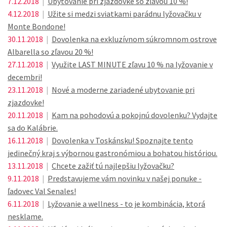
7.12.2018
|
Ubytovanie pri zjazdovke so zľavou 10 %!
4.12.2018
|
Užite si medzi sviatkami parádnu lyžovačku v
Monte Bondone!
30.11.2018
|
Dovolenka na exkluzívnom súkromnom ostrove
Albarella so zľavou 20 %!
27.11.2018
|
Využite LAST MINUTE zľavu 10 % na lyžovanie v
decembri!
23.11.2018
|
Nové a moderne zariadené ubytovanie pri
zjazdovke!
20.11.2018
|
Kam na pohodovú a pokojnú dovolenku? Vydajte
sa do Kalábrie.
16.11.2018
|
Dovolenka v Toskánsku! Spoznajte tento
jedinečný kraj s výbornou gastronómiou a bohatou históriou.
13.11.2018
|
Chcete zažiť tú najlepšiu lyžovačku?
9.11.2018
|
Predstavujeme vám novinku v našej ponuke -
ľadovec Val Senales!
6.11.2018
|
Lyžovanie a wellness - to je kombinácia, ktorá
nesklame.