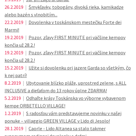
26.2.2019
|
Šmykľavky, tobogány, divoká rieka, kamikadze
alebo bazén s vlnobitím...
22.2.2019
|
Dovolenka v toskánskom mestečku Forte dei
Marmi!
19.2.2019
|
Pozor, zľavy FIRST MINUTE pri väčšine kempov
končia už 28.2.!
19.2.2019
|
Pozor, zľavy FIRST MINUTE pri väčšine kempov
končia už 28.2.!
15.2.2019
|
Užite si dovolenku pri jazere Garda so všetkým, čo
k nej patrí!
8.2.2019
|
Ubytovanie blízko pláže, uprostred zelene, s ALL
INCLUSIVE a dieťaťom do 13 rokov úplne ZDARMA!
5.2.2019
|
Odhaľte krásy Toskánska vo výborne vybavenom
kempe ORBETELLO VILLAGE!
1.2.2019
|
S radosťou vám predstavujeme novinku v našej
ponuke – villaggio GREEN VILLAGE v Lido di Jesolo!
28.1.2019
|
Caorle - Lido Altanea sa stalo takmer