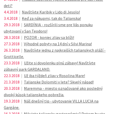
deti?
4.4.2018
|
Navštívte Karibik v Lido di Jesolo!
3.4.2018
|
Keď za nákupmi, tak do Talianska!
29.3.2018
|
SARDÍNIA - rozšírili sme pre Vás ponuku
ubytovaní v San Teodoro!
28.3.2018
|
POZOR - koniec zliav sa blíži!
27.3.2018
|
Výhodné pobyty na 14 dní v Silvi Marina!
26.3.2018
|
Navštívte jednu z najkrajších talianskych pláží -
Grotticelle.
23.3.2018
|
Užite si dovolenku plnú zábavy! Navštívte
zábavný park GARDALAND.
22.3.2018
|
Už iba týždeň zliav v Rosolina Mare!
21.3.2018
|
Talianske Dolomiti v lete? Skvelý nápad!
20.3.2018
|
Maremma - miesto označované ako posledný
divoký kúsok talianskeho pobrežia.
19.3.2018
|
Náš dnešný tip - ubytovanie VILLA LUCIA na
Gargáne.
16.3.2018
|
Milujete taliansku gastronómiu? Potom by ste