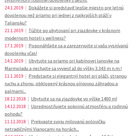
synonymom rodinnej dovolenky s deťmi.
24.1.2019
|
Dokážete si predstaviť lepšie miesto pre letnú
dovolenou než priamo pri jednej z najkrajších pláží v
Taliansku?
21.1.2019
|
Túžite po ubytovaní pri zjazdovke v krásnom
modernom hoteli s wellness?
17.1.2019
|
Poponáhľajte sa a zarezervujte si vašu vysnívanú
dovolenku včas!
14.1.2019
|
Ubytujte sa priamo pri kabínovej lanovke na
Marmoladu a nechajte sa vyviesť až do výšky 3.343 m n.m.!
11.1.2019
|
Predstavte si elegantný hotel pri pláži, stranou
ruchu a zhonu, obklopený krásnou píniovou záhradou a
palmami...
18.12.2018
|
Ubytujte sa na zjazdovke vo výške 1400 m!
14.12.2018
|
Uprednostňujete pokojnú atmosféru a rodinnú
pohodu?
11.12.2018
|
Prekvapte svoju milovanú polovičku
netradičnými Vianocami na horách...