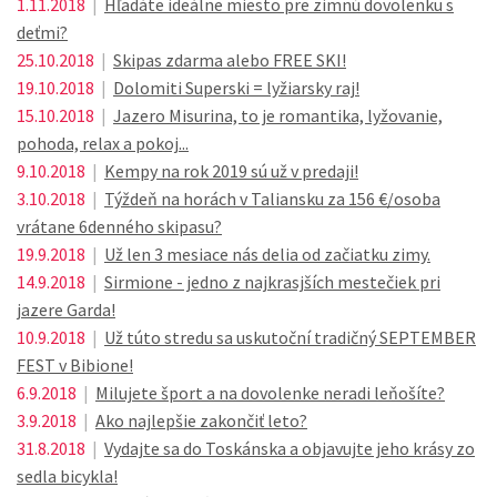
1.11.2018
|
Hľadáte ideálne miesto pre zimnú dovolenku s
deťmi?
25.10.2018
|
Skipas zdarma alebo FREE SKI!
19.10.2018
|
Dolomiti Superski = lyžiarsky raj!
15.10.2018
|
Jazero Misurina, to je romantika, lyžovanie,
pohoda, relax a pokoj...
9.10.2018
|
Kempy na rok 2019 sú už v predaji!
3.10.2018
|
Týždeň na horách v Taliansku za 156 €/osoba
vrátane 6denného skipasu?
19.9.2018
|
Už len 3 mesiace nás delia od začiatku zimy.
14.9.2018
|
Sirmione - jedno z najkrasjších mestečiek pri
jazere Garda!
10.9.2018
|
Už túto stredu sa uskutoční tradičný SEPTEMBER
FEST v Bibione!
6.9.2018
|
Milujete šport a na dovolenke neradi leňošíte?
3.9.2018
|
Ako najlepšie zakončiť leto?
31.8.2018
|
Vydajte sa do Toskánska a objavujte jeho krásy zo
sedla bicykla!