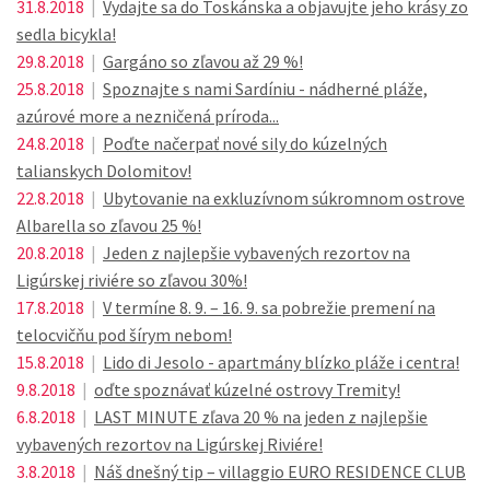
31.8.2018
|
Vydajte sa do Toskánska a objavujte jeho krásy zo
sedla bicykla!
29.8.2018
|
Gargáno so zľavou až 29 %!
25.8.2018
|
Spoznajte s nami Sardíniu - nádherné pláže,
azúrové more a nezničená príroda...
24.8.2018
|
Poďte načerpať nové sily do kúzelných
talianskych Dolomitov!
22.8.2018
|
Ubytovanie na exkluzívnom súkromnom ostrove
Albarella so zľavou 25 %!
20.8.2018
|
Jeden z najlepšie vybavených rezortov na
Ligúrskej riviére so zľavou 30%!
17.8.2018
|
V termíne 8. 9. – 16. 9. sa pobrežie premení na
telocvičňu pod šírym nebom!
15.8.2018
|
Lido di Jesolo - apartmány blízko pláže i centra!
9.8.2018
|
oďte spoznávať kúzelné ostrovy Tremity!
6.8.2018
|
LAST MINUTE zľava 20 % na jeden z najlepšie
vybavených rezortov na Ligúrskej Riviére!
3.8.2018
|
Náš dnešný tip – villaggio EURO RESIDENCE CLUB