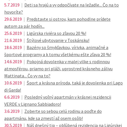
5.7.2019
|
Deti sa hrajú a vy odpočívate na ležadle... Čo na to
hovoríte?
29.6.2019
|
Predstavte si ostrov, kam pohodlne prídete
autom za pár hodín...
25.6.2019
|
Ligúrska riviéra so zľavou 20 %!
21.6.2019
|
Štýlové ubytovanie v Toskánsku!
18.6.2019
|
Bazény so šmykľavkou, vírivka, animačné a
športové programy a k tomu všetkému ešte zľava 20 %!
14.6.2019
|
Pokojná dovolenka v malej vilke s rodinnou
atmosférou, priamo pri pláži, uprostred krásneho zálivu
Mattinata... Čo vy na to?
10.6.2019
|
Šport a krásna príroda, taká je dovolenka pri Lago
di Garda!
6.6.2019
|
Posledný voľný apartmán v krásnej rezidencii
VERDE v Lignano Sabbiadoro!
3.6.2019
|
Zoberte so sebou celú rodinu a poďte do
apartmánu, kde sa zmestí až osem osôb!
30.5.2019
|
Náš dnešný tip – obľúbená rezidencia na Ligúrskej