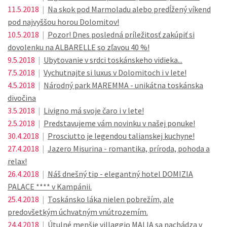
11.5.2018
|
Na skok pod Marmoladu alebo predĺžený víkend
pod najvyššou horou Dolomitov!
10.5.2018
|
Pozor! Dnes posledná príležitosť zakúpiť si
dovolenku na ALBARELLE so zľavou 40 %!
9.5.2018
|
Ubytovanie v srdci toskánskeho vidieka...
7.5.2018
|
Vychutnajte si luxus v Dolomitoch i v lete!
4.5.2018
|
Národný park MAREMMA - unikátna toskánska
divočina
3.5.2018
|
Livigno má svoje čaro i v lete!
2.5.2018
|
Predstavujeme vám novinku v našej ponuke!
30.4.2018
|
Prosciutto je legendou talianskej kuchyne!
27.4.2018
|
Jazero Misurina - romantika, príroda, pohoda a
relax!
26.4.2018
|
Náš dnešný tip - elegantný hotel DOMIZIA
PALACE **** v Kampánii.
25.4.2018
|
Toskánsko láka nielen pobrežím, ale
predovšetkým úchvatným vnútrozemím.
24.4.2018
|
Útulné menšie villaggio MALIA sa nachádza v