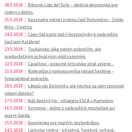
28.5.2018
|
Bibione Lido del Sole – ideálna dovolenka pre
rodiny s deťmi.
25.5.2018
|
Spoznajte ménej známu časť Dolomitov - Zoldo
Alto - Civetta.
24.5.2018
|
Capo Vaticano patrí bezpochyby k najkrajším
častiam Kalábrie!
23.5.2018
|
Toskánsko láka nielen pobrežím, ale
predovšetkým úchvatným vnútrozemím.
22.5.2018
|
Cavallino - pokojné letovisko plné zelene...
21.5.2018
|
Najkrajšia a najluxusnejšia oblasť Sardínie -
Smaragdové pobrežie.
18.5.2018
|
Lákajú vás Dolomity, ale nechce sa vám cestovať
nikam ďaleko?
17.5.2018
|
Náš dnešný tip - villaggio ESCA v Kampánii.
16.5.2018
|
Sirmione - jedno z najkrajších mestečiek pri
jazere Garda.
15.5.2018
|
Dovolenka pre malých nezbedníkov.
14.5.2018
|
Ligúrska riviéra - pôvabná, farebná, voňavá...