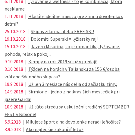
6.11.2018
|
Lyžovanie a wellness - to je kombinácia, ktorá
nesklame.
1.11.2018
|
Hľadáte ideálne miesto pre zimnú dovolenku s
deťmi?
25.10.2018
|
Skipas zdarma alebo FREE SKI!
19.10.2018
|
Dolomiti Superski = lyžiarsky raj!
15.10.2018
|
Jazero Misurina, to je romantika, lyžovanie,
pohoda, relax a pokoj...
9.10.2018
|
Kempy na rok 2019 sú už v predaji!
3.10.2018
|
Týždeň na horách v Taliansku za 156 €/osoba
vrátane 6denného skipasu?
19.9.2018
|
Už len 3 mesiace nás delia od začiatku zimy.
14.9.2018
|
Sirmione - jedno z najkrasjších mestečiek pri
jazere Garda!
10.9.2018
|
Už túto stredu sa uskutoční tradičný SEPTEMBER
FEST v Bibione!
6.9.2018
|
Milujete šport a na dovolenke neradi leňošíte?
3.9.2018
|
Ako najlepšie zakončiť leto?