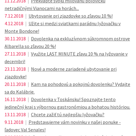
11.12.2018
|
Prekvapte svoju milovanú polovičku
netradičnými Vianocami na horách...
7.12.2018
|
Ubytovanie pri zjazdovke so zľavou 10 %!
4.12.2018
|
Užite si medzi sviatkami parádnu lyžovačku v
Monte Bondone!
30.11.2018
|
Dovolenka na exkluzívnom súkromnom ostrove
Albarella so zľavou 20 %!
27.11.2018
|
Využite LAST MINUTE zľavu 10 % na lyžovanie v
decembri!
23.11.2018
|
Nové a moderne zariadené ubytovanie pri
zjazdovke!
20.11.2018
|
Kam na pohodovú a pokojnú dovolenku? Vydajte
sa do Kalábrie.
16.11.2018
|
Dovolenka v Toskánsku! Spoznajte tento
jedinečný kraj s výbornou gastronómiou a bohatou históriou.
13.11.2018
|
Chcete zažiť tú najlepšiu lyžovačku?
9.11.2018
|
Predstavujeme vám novinku v našej ponuke -
ľadovec Val Senales!