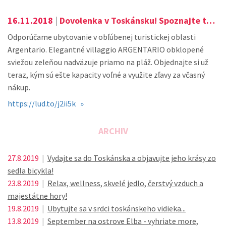
16.11.2018
|
Dovolenka v Toskánsku! Spoznajte tento jedinečný kraj s výbornou gastronómiou a bohatou históriou.
Odporúčame ubytovanie v obľúbenej turistickej oblasti
Argentario. Elegantné villaggio ARGENTARIO obklopené
sviežou zeleňou nadväzuje priamo na pláž. Objednajte si už
teraz, kým sú ešte kapacity voľné a využite zľavy za včasný
nákup.
https://lud.to/j2ii5k »
ARCHIV
27.8.2019
|
Vydajte sa do Toskánska a objavujte jeho krásy zo
sedla bicykla!
23.8.2019
|
Relax, wellness, skvelé jedlo, čerstvý vzduch a
majestátne hory!
19.8.2019
|
Ubytujte sa v srdci toskánskeho vidieka...
13.8.2019
|
September na ostrove Elba - vyhriate more,