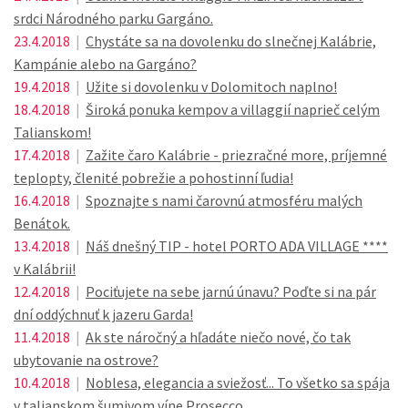
srdci Národného parku Gargáno.
23.4.2018
|
Chystáte sa na dovolenku do slnečnej Kalábrie,
Kampánie alebo na Gargáno?
19.4.2018
|
Užite si dovolenku v Dolomitoch naplno!
18.4.2018
|
Široká ponuka kempov a villaggií naprieč celým
Talianskom!
17.4.2018
|
Zažite čaro Kalábrie - priezračné more, príjemné
teplopty, členité pobrežie a pohostinní ľudia!
16.4.2018
|
Spoznajte s nami čarovnú atmosféru malých
Benátok.
13.4.2018
|
Náš dnešný TIP - hotel PORTO ADA VILLAGE ****
v Kalábrii!
12.4.2018
|
Pociťujete na sebe jarnú únavu? Poďte si na pár
dní oddýchnuť k jazeru Garda!
11.4.2018
|
Ak ste náročný a hľadáte niečo nové, čo tak
ubytovanie na ostrove?
10.4.2018
|
Noblesa, elegancia a sviežosť... To všetko sa spája
v talianskom šumivom víne Prosecco.