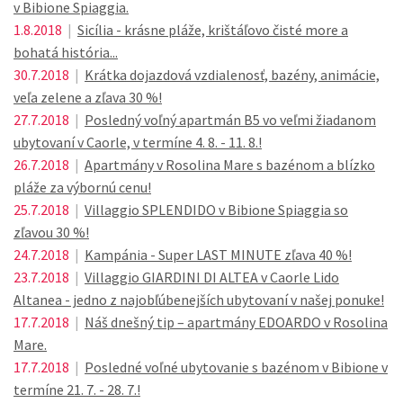
v Bibione Spiaggia.
1.8.2018
|
Sicília - krásne pláže, krištáľovo čisté more a
bohatá história...
30.7.2018
|
Krátka dojazdová vzdialenosť, bazény, animácie,
veľa zelene a zľava 30 %!
27.7.2018
|
Posledný voľný apartmán B5 vo veľmi žiadanom
ubytovaní v Caorle, v termíne 4. 8. - 11. 8.!
26.7.2018
|
Apartmány v Rosolina Mare s bazénom a blízko
pláže za výbornú cenu!
25.7.2018
|
Villaggio SPLENDIDO v Bibione Spiaggia so
zľavou 30 %!
24.7.2018
|
Kampánia - Super LAST MINUTE zľava 40 %!
23.7.2018
|
Villaggio GIARDINI DI ALTEA v Caorle Lido
Altanea - jedno z najobľúbenejších ubytovaní v našej ponuke!
17.7.2018
|
Náš dnešný tip – apartmány EDOARDO v Rosolina
Mare.
17.7.2018
|
Posledné voľné ubytovanie s bazénom v Bibione v
termíne 21. 7. - 28. 7.!