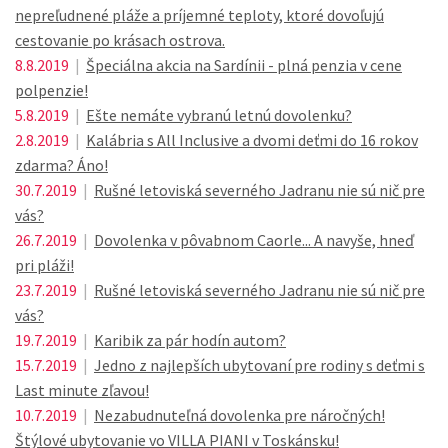
nepreľudnené pláže a príjemné teploty, ktoré dovoľujú
cestovanie po krásach ostrova.
8.8.2019
|
Špeciálna akcia na Sardínii - plná penzia v cene
polpenzie!
5.8.2019
|
Ešte nemáte vybranú letnú dovolenku?
2.8.2019
|
Kalábria s All Inclusive a dvomi deťmi do 16 rokov
zdarma? Áno!
30.7.2019
|
Rušné letoviská severného Jadranu nie sú nič pre
vás?
26.7.2019
|
Dovolenka v pôvabnom Caorle... A navyše, hneď
pri pláži!
23.7.2019
|
Rušné letoviská severného Jadranu nie sú nič pre
vás?
19.7.2019
|
Karibik za pár hodín autom?
15.7.2019
|
Jedno z najlepších ubytovaní pre rodiny s deťmi s
Last minute zľavou!
10.7.2019
|
Nezabudnuteľná dovolenka pre náročných!
Štýlové ubytovanie vo VILLA PIANI v Toskánsku!