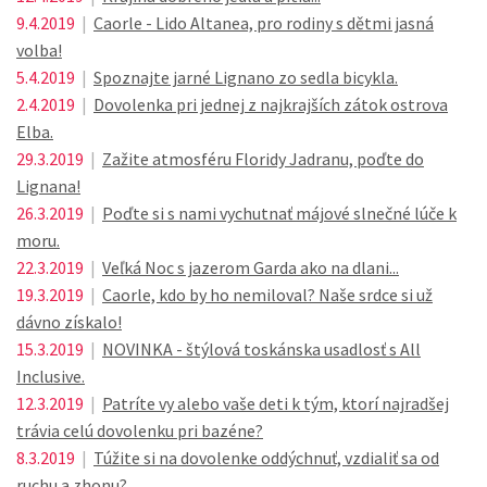
9.4.2019
|
Caorle - Lido Altanea, pro rodiny s dětmi jasná
volba!
5.4.2019
|
Spoznajte jarné Lignano zo sedla bicykla.
2.4.2019
|
Dovolenka pri jednej z najkrajších zátok ostrova
Elba.
29.3.2019
|
Zažite atmosféru Floridy Jadranu, poďte do
Lignana!
26.3.2019
|
Poďte si s nami vychutnať májové slnečné lúče k
moru.
22.3.2019
|
Veľká Noc s jazerom Garda ako na dlani...
19.3.2019
|
Caorle, kdo by ho nemiloval? Naše srdce si už
dávno získalo!
15.3.2019
|
NOVINKA - štýlová toskánska usadlosť s All
Inclusive.
12.3.2019
|
Patríte vy alebo vaše deti k tým, ktorí najradšej
trávia celú dovolenku pri bazéne?
8.3.2019
|
Túžite si na dovolenke oddýchnuť, vzdialiť sa od
ruchu a zhonu?