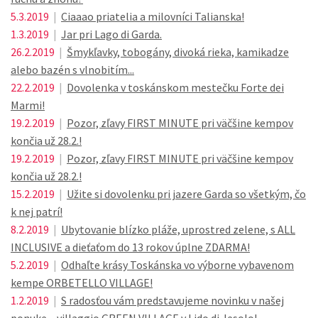
5.3.2019
|
Ciaaao priatelia a milovníci Talianska!
1.3.2019
|
Jar pri Lago di Garda.
26.2.2019
|
Šmykľavky, tobogány, divoká rieka, kamikadze
alebo bazén s vlnobitím...
22.2.2019
|
Dovolenka v toskánskom mestečku Forte dei
Marmi!
19.2.2019
|
Pozor, zľavy FIRST MINUTE pri väčšine kempov
končia už 28.2.!
19.2.2019
|
Pozor, zľavy FIRST MINUTE pri väčšine kempov
končia už 28.2.!
15.2.2019
|
Užite si dovolenku pri jazere Garda so všetkým, čo
k nej patrí!
8.2.2019
|
Ubytovanie blízko pláže, uprostred zelene, s ALL
INCLUSIVE a dieťaťom do 13 rokov úplne ZDARMA!
5.2.2019
|
Odhaľte krásy Toskánska vo výborne vybavenom
kempe ORBETELLO VILLAGE!
1.2.2019
|
S radosťou vám predstavujeme novinku v našej