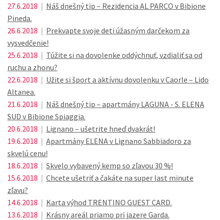
27.6.2018
|
Náš dnešný tip – Rezidencia AL PARCO v Bibione
Pineda.
26.6.2018
|
Prekvapte svoje deti úžasným darčekom za
vysvedčenie!
25.6.2018
|
Túžite si na dovolenke oddýchnuť, vzdialiť sa od
ruchu a zhonu?
22.6.2018
|
Užite si šport a aktívnu dovolenku v Caorle – Lido
Altanea.
21.6.2018
|
Náš dnešný tip – apartmány LAGUNA - S. ELENA
SUD v Bibione Spiaggia.
20.6.2018
|
Lignano – ušetrite hneď dvakrát!
19.6.2018
|
Apartmány ELENA v Lignano Sabbiadoro za
skvelú cenu!
18.6.2018
|
Skvelo vybavený kemp so zľavou 30 %!
15.6.2018
|
Chcete ušetriť a čakáte na super last minute
zľavu?
14.6.2018
|
Karta výhod TRENTINO GUEST CARD.
13.6.2018
|
Krásny areál priamo pri jazere Garda.