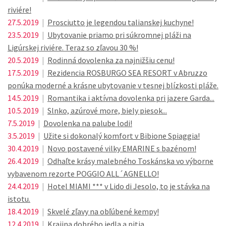
riviére!
27.5.2019
|
Prosciutto je legendou talianskej kuchyne!
23.5.2019
|
Ubytovanie priamo pri súkromnej pláži na
Ligúrskej riviére. Teraz so zľavou 30 %!
20.5.2019
|
Rodinná dovolenka za najnižšiu cenu!
17.5.2019
|
Rezidencia ROSBURGO SEA RESORT v Abruzzo
ponúka moderné a krásne ubytovanie v tesnej blízkosti pláže.
14.5.2019
|
Romantika i aktívna dovolenka pri jazere Garda...
10.5.2019
|
Slnko, azúrové more, biely piesok...
7.5.2019
|
Dovolenka na palube lodi!
3.5.2019
|
Užite si dokonalý komfort v Bibione Spiaggia!
30.4.2019
|
Novo postavené vilky EMARINE s bazénom!
26.4.2019
|
Odhaľte krásy malebného Toskánska vo výborne
vybavenom rezorte POGGIO ALL´AGNELLO!
24.4.2019
|
Hotel MIAMI *** v Lido di Jesolo, to je stávka na
istotu.
18.4.2019
|
Skvelé zľavy na obľúbené kempy!
12.4.2019
|
Krajina dobrého jedla a pitia...