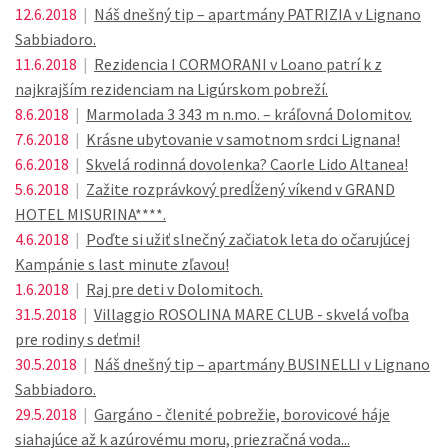
12.6.2018
|
Náš dnešný tip – apartmány PATRIZIA v Lignano
Sabbiadoro.
11.6.2018
|
Rezidencia I CORMORANI v Loano patrí k z
najkrajším rezidenciam na Ligúrskom pobreží.
8.6.2018
|
Marmolada 3 343 m n.mo. – kráľovná Dolomitov.
7.6.2018
|
Krásne ubytovanie v samotnom srdci Lignana!
6.6.2018
|
Skvelá rodinná dovolenka? Caorle Lido Altanea!
5.6.2018
|
Zažite rozprávkový predĺžený víkend v GRAND
HOTEL MISURINA****.
4.6.2018
|
Poďte si užiť slnečný začiatok leta do očarujúcej
Kampánie s last minute zľavou!
1.6.2018
|
Raj pre deti v Dolomitoch.
31.5.2018
|
Villaggio ROSOLINA MARE CLUB - skvelá voľba
pre rodiny s deťmi!
30.5.2018
|
Náš dnešný tip – apartmány BUSINELLI v Lignano
Sabbiadoro.
29.5.2018
|
Gargáno - členité pobrežie, borovicové háje
siahajúce až k azúrovému moru, priezračná voda...