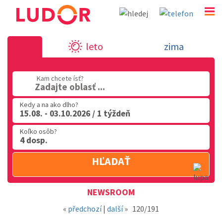
Novinka 16.11.2018 - dovolenka v Tal
leto
zima
02 2063 3182
Kam chcete ísť?
Po-Pia: 9.00 - 16.00
Zadajte oblasť ...
Kedy a na ako dlho?
15.08. - 03.10.2026 / 1 týždeň
Koľko osôb?
4 dosp.
HĽADAŤ
Oblasť
NEWSROOM
«
předchozí
|
další
»
120/191