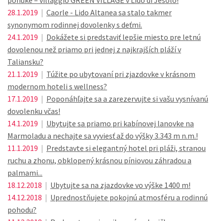
ponuke – villaggio GREEN VILLAGE v Lido di Jesolo!
28.1.2019
|
Caorle - Lido Altanea sa stalo takmer
synonymom rodinnej dovolenky s deťmi.
24.1.2019
|
Dokážete si predstaviť lepšie miesto pre letnú
dovolenou než priamo pri jednej z najkrajších pláží v
Taliansku?
21.1.2019
|
Túžite po ubytovaní pri zjazdovke v krásnom
modernom hoteli s wellness?
17.1.2019
|
Poponáhľajte sa a zarezervujte si vašu vysnívanú
dovolenku včas!
14.1.2019
|
Ubytujte sa priamo pri kabínovej lanovke na
Marmoladu a nechajte sa vyviesť až do výšky 3.343 m n.m.!
11.1.2019
|
Predstavte si elegantný hotel pri pláži, stranou
ruchu a zhonu, obklopený krásnou píniovou záhradou a
palmami...
18.12.2018
|
Ubytujte sa na zjazdovke vo výške 1400 m!
14.12.2018
|
Uprednostňujete pokojnú atmosféru a rodinnú
pohodu?