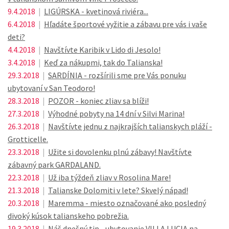
9.4.2018
|
LIGÚRSKA - kvetinová riviéra...
6.4.2018
|
Hľadáte športové vyžitie a zábavu pre vás i vaše
deti?
4.4.2018
|
Navštívte Karibik v Lido di Jesolo!
3.4.2018
|
Keď za nákupmi, tak do Talianska!
29.3.2018
|
SARDÍNIA - rozšírili sme pre Vás ponuku
ubytovaní v San Teodoro!
28.3.2018
|
POZOR - koniec zliav sa blíži!
27.3.2018
|
Výhodné pobyty na 14 dní v Silvi Marina!
26.3.2018
|
Navštívte jednu z najkrajších talianskych pláží -
Grotticelle.
23.3.2018
|
Užite si dovolenku plnú zábavy! Navštívte
zábavný park GARDALAND.
22.3.2018
|
Už iba týždeň zliav v Rosolina Mare!
21.3.2018
|
Talianske Dolomiti v lete? Skvelý nápad!
20.3.2018
|
Maremma - miesto označované ako posledný
divoký kúsok talianskeho pobrežia.
19.3.2018
|
Náš dnešný tip - ubytovanie VILLA LUCIA na