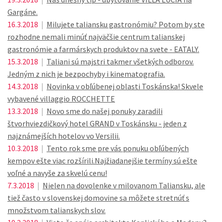
Gargáne.
16.3.2018
|
Milujete taliansku gastronómiu? Potom by ste
rozhodne nemali minúť najväčšie centrum talianskej
gastronómie a farmárskych produktov na svete - EATALY.
15.3.2018
|
Taliani sú majstri takmer všetkých odborov.
Jedným z nich je bezpochyby i kinematografia.
14.3.2018
|
Novinka v obľúbenej oblasti Toskánska! Skvele
vybavené villaggio ROCCHETTE
13.3.2018
|
Novo sme do našej ponuky zaradili
štvorhviezdičkový hotel GRAND v Toskánsku - jeden z
najznámejších hotelov vo Versilii.
10.3.2018
|
Tento rok sme pre vás ponuku obľúbených
kempov ešte viac rozšírili.Najžiadanejšie termíny sú ešte
voľné a navyše za skvelú cenu!
7.3.2018
|
Nielen na dovolenke v milovanom Taliansku, ale
tiež často v slovenskej domovine sa môžete stretnúť s
množstvom talianskych slov.