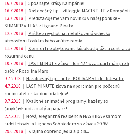
16.7.2018
|
Spoznajte krásy Kampánie!
16.7.2018
|
Náš dnešný tip – villaggio MACINELLE v Kampánii.
13.7.2018
|
Predstavujeme vám novinku v našej ponuke -
SUMMER VILLAS v Lignano Pineta.
12.7.2018
|
Príďte si vychutnať nefalšovanú vidiecku
atmosféru Toskánskeho vnútrozemia!
11.7.2018
|
Komfortné ubytovanie kúsok od pláže a centra za
rozumnú cenu.
10.7.2018
|
LAST MINUTE zľava – len 427 € za apartmán pre 5
osôb v Rosolina Mare!
9.7.2018
|
Náš dnešný tip – hotel BOLIVAR v Lido di Jesolo.
4.7.2018
|
LAST MINUTE zľava na apartmán pre početnú
rodinu alebo skupinu priateľov!
3.7.2018
|
Kvalitné animačné programy, bazény so
šmykľavkami a malý aquapark!
2.7.2018
|
Nová, elegantná rezidencia NASHIRA v samom
srdci letoviska Lignano Sabbiadoro so zľavou 30 %!
29.6.2018
|
Krajina dobrého jedla a pitia...