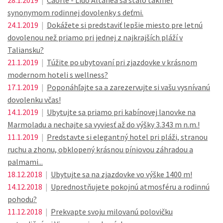
28.1.2019
|
Caorle - Lido Altanea sa stalo takmer
synonymom rodinnej dovolenky s deťmi.
24.1.2019
|
Dokážete si predstaviť lepšie miesto pre letnú
dovolenou než priamo pri jednej z najkrajších pláží v
Taliansku?
21.1.2019
|
Túžite po ubytovaní pri zjazdovke v krásnom
modernom hoteli s wellness?
17.1.2019
|
Poponáhľajte sa a zarezervujte si vašu vysnívanú
dovolenku včas!
14.1.2019
|
Ubytujte sa priamo pri kabínovej lanovke na
Marmoladu a nechajte sa vyviesť až do výšky 3.343 m n.m.!
11.1.2019
|
Predstavte si elegantný hotel pri pláži, stranou
ruchu a zhonu, obklopený krásnou píniovou záhradou a
palmami...
18.12.2018
|
Ubytujte sa na zjazdovke vo výške 1400 m!
14.12.2018
|
Uprednostňujete pokojnú atmosféru a rodinnú
pohodu?
11.12.2018
|
Prekvapte svoju milovanú polovičku