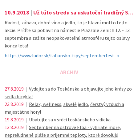
10.9.2018
|
Už túto stredu sa uskutoční tradičný SEPTEMBER FEST v Bibione!
Radosť, zábava, dobré víno a jedlo, to je hlavní motto tejto
akcie. Príďte sa pobaviť na námestie Piazzale Zenith 12. - 13.
septembra a zažite neopakovateľnú atmosféru tejto oslavy
konca leta!
https://www.ludor.sk/taliansko-tipy/septemberfest »
ARCHIV
27.8.2019
|
Vydajte sa do Toskánska a objavujte jeho krásy zo
sedla bicykla!
23.8.2019
|
Relax, wellness, skvelé jedlo, čerstvý vzduch a
majestátne hory!
19.8.2019
|
Ubytujte sa v srdci toskánskeho vidieka...
13.8.2019
|
September na ostrove Elba - vyhriate more,
nepreľudnené pláže a príjemné teploty, ktoré dovoľujú