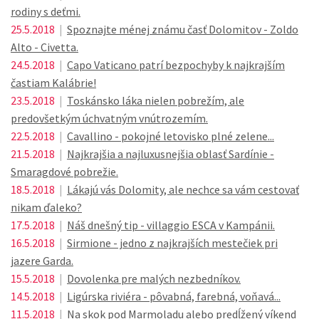
rodiny s deťmi.
25.5.2018
|
Spoznajte ménej známu časť Dolomitov - Zoldo
Alto - Civetta.
24.5.2018
|
Capo Vaticano patrí bezpochyby k najkrajším
častiam Kalábrie!
23.5.2018
|
Toskánsko láka nielen pobrežím, ale
predovšetkým úchvatným vnútrozemím.
22.5.2018
|
Cavallino - pokojné letovisko plné zelene...
21.5.2018
|
Najkrajšia a najluxusnejšia oblasť Sardínie -
Smaragdové pobrežie.
18.5.2018
|
Lákajú vás Dolomity, ale nechce sa vám cestovať
nikam ďaleko?
17.5.2018
|
Náš dnešný tip - villaggio ESCA v Kampánii.
16.5.2018
|
Sirmione - jedno z najkrajších mestečiek pri
jazere Garda.
15.5.2018
|
Dovolenka pre malých nezbedníkov.
14.5.2018
|
Ligúrska riviéra - pôvabná, farebná, voňavá...
11.5.2018
|
Na skok pod Marmoladu alebo predĺžený víkend