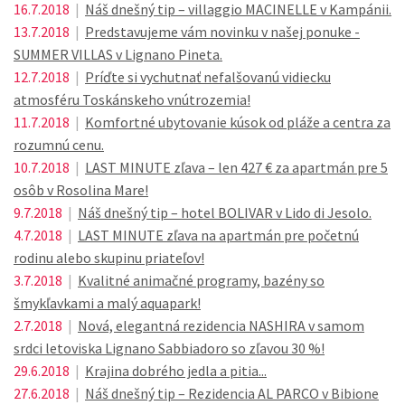
16.7.2018
|
Náš dnešný tip – villaggio MACINELLE v Kampánii.
13.7.2018
|
Predstavujeme vám novinku v našej ponuke -
SUMMER VILLAS v Lignano Pineta.
12.7.2018
|
Príďte si vychutnať nefalšovanú vidiecku
atmosféru Toskánskeho vnútrozemia!
11.7.2018
|
Komfortné ubytovanie kúsok od pláže a centra za
rozumnú cenu.
10.7.2018
|
LAST MINUTE zľava – len 427 € za apartmán pre 5
osôb v Rosolina Mare!
9.7.2018
|
Náš dnešný tip – hotel BOLIVAR v Lido di Jesolo.
4.7.2018
|
LAST MINUTE zľava na apartmán pre početnú
rodinu alebo skupinu priateľov!
3.7.2018
|
Kvalitné animačné programy, bazény so
šmykľavkami a malý aquapark!
2.7.2018
|
Nová, elegantná rezidencia NASHIRA v samom
srdci letoviska Lignano Sabbiadoro so zľavou 30 %!
29.6.2018
|
Krajina dobrého jedla a pitia...
27.6.2018
|
Náš dnešný tip – Rezidencia AL PARCO v Bibione