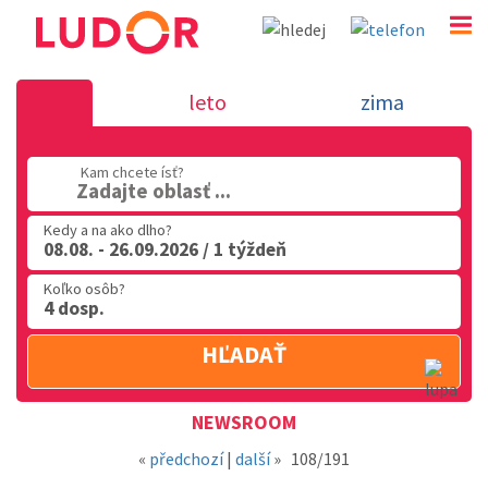
Novinka 10.9.2018 - dovolenka v Tali
leto
zima
02 2063 3182
Kam chcete ísť?
Po-Pia: 9.00 - 16.00
Zadajte oblasť ...
Kedy a na ako dlho?
08.08. - 26.09.2026 / 1 týždeň
Koľko osôb?
4 dosp.
HĽADAŤ
Oblasť
NEWSROOM
«
předchozí
|
další
»
108/191