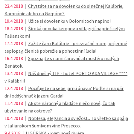
23.4.2018
|
Chystáte sa na dovolenku do slnečnej Kalábrie,
Kampánie alebo na Gargáno?
19.4.2018
|
Užite si dovolenku v Dolomitoch naplno!
18.4.2018
|
Široká ponuka kempov a villaggií naprieč celým
Talianskom!
17.4.2018
|
Zažite čaro Kalábrie - priezračné more, príjemné
teplopty, členité pobrežie a pohostinní ľudia!
16.4.2018
|
Spoznajte s nami čarovnú atmosféru malých
Benátok.
13.4.2018
|
Náš dnešný TIP - hotel PORTO ADA VILLAGE ****
v Kalábrii!
12.4.2018
|
Pociťujete na sebe jarnú únavu? Poďte si na pár
dní oddýchnuť k jazeru Garda!
11.4.2018
|
Ak ste náročný a hľadáte niečo nové, čo tak
ubytovanie na ostrove?
10.4.2018
|
Noblesa, elegancia a sviežosť... To všetko sa spája
v talianskom šumivom víne Prosecco.
9.4.2018
|
LIGÚRSKA - kvetinová riviéra...