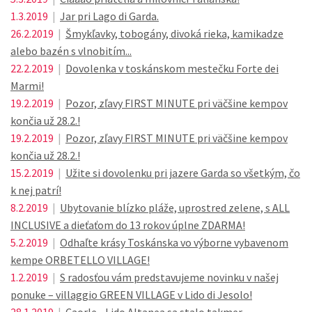
1.3.2019
|
Jar pri Lago di Garda.
26.2.2019
|
Šmykľavky, tobogány, divoká rieka, kamikadze
alebo bazén s vlnobitím...
22.2.2019
|
Dovolenka v toskánskom mestečku Forte dei
Marmi!
19.2.2019
|
Pozor, zľavy FIRST MINUTE pri väčšine kempov
končia už 28.2.!
19.2.2019
|
Pozor, zľavy FIRST MINUTE pri väčšine kempov
končia už 28.2.!
15.2.2019
|
Užite si dovolenku pri jazere Garda so všetkým, čo
k nej patrí!
8.2.2019
|
Ubytovanie blízko pláže, uprostred zelene, s ALL
INCLUSIVE a dieťaťom do 13 rokov úplne ZDARMA!
5.2.2019
|
Odhaľte krásy Toskánska vo výborne vybavenom
kempe ORBETELLO VILLAGE!
1.2.2019
|
S radosťou vám predstavujeme novinku v našej
ponuke – villaggio GREEN VILLAGE v Lido di Jesolo!