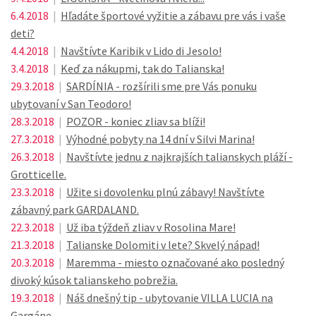
6.4.2018
|
Hľadáte športové vyžitie a zábavu pre vás i vaše
deti?
4.4.2018
|
Navštívte Karibik v Lido di Jesolo!
3.4.2018
|
Keď za nákupmi, tak do Talianska!
29.3.2018
|
SARDÍNIA - rozšírili sme pre Vás ponuku
ubytovaní v San Teodoro!
28.3.2018
|
POZOR - koniec zliav sa blíži!
27.3.2018
|
Výhodné pobyty na 14 dní v Silvi Marina!
26.3.2018
|
Navštívte jednu z najkrajších talianskych pláží -
Grotticelle.
23.3.2018
|
Užite si dovolenku plnú zábavy! Navštívte
zábavný park GARDALAND.
22.3.2018
|
Už iba týždeň zliav v Rosolina Mare!
21.3.2018
|
Talianske Dolomiti v lete? Skvelý nápad!
20.3.2018
|
Maremma - miesto označované ako posledný
divoký kúsok talianskeho pobrežia.
19.3.2018
|
Náš dnešný tip - ubytovanie VILLA LUCIA na
Gargáne.