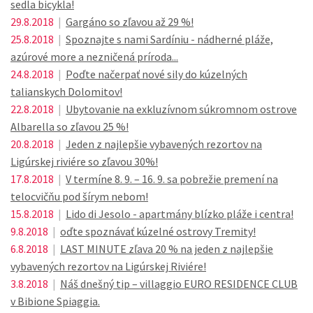
sedla bicykla!
29.8.2018
|
Gargáno so zľavou až 29 %!
25.8.2018
|
Spoznajte s nami Sardíniu - nádherné pláže,
azúrové more a nezničená príroda...
24.8.2018
|
Poďte načerpať nové sily do kúzelných
talianskych Dolomitov!
22.8.2018
|
Ubytovanie na exkluzívnom súkromnom ostrove
Albarella so zľavou 25 %!
20.8.2018
|
Jeden z najlepšie vybavených rezortov na
Ligúrskej riviére so zľavou 30%!
17.8.2018
|
V termíne 8. 9. – 16. 9. sa pobrežie premení na
telocvičňu pod šírym nebom!
15.8.2018
|
Lido di Jesolo - apartmány blízko pláže i centra!
9.8.2018
|
oďte spoznávať kúzelné ostrovy Tremity!
6.8.2018
|
LAST MINUTE zľava 20 % na jeden z najlepšie
vybavených rezortov na Ligúrskej Riviére!
3.8.2018
|
Náš dnešný tip – villaggio EURO RESIDENCE CLUB
v Bibione Spiaggia.