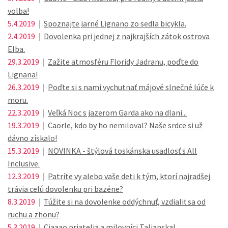
volba!
5.4.2019
|
Spoznajte jarné Lignano zo sedla bicykla.
2.4.2019
|
Dovolenka pri jednej z najkrajších zátok ostrova
Elba.
29.3.2019
|
Zažite atmosféru Floridy Jadranu, poďte do
Lignana!
26.3.2019
|
Poďte si s nami vychutnať májové slnečné lúče k
moru.
22.3.2019
|
Veľká Noc s jazerom Garda ako na dlani...
19.3.2019
|
Caorle, kdo by ho nemiloval? Naše srdce si už
dávno získalo!
15.3.2019
|
NOVINKA - štýlová toskánska usadlosť s All
Inclusive.
12.3.2019
|
Patríte vy alebo vaše deti k tým, ktorí najradšej
trávia celú dovolenku pri bazéne?
8.3.2019
|
Túžite si na dovolenke oddýchnuť, vzdialiť sa od
ruchu a zhonu?
5.3.2019
|
Ciaaao priatelia a milovníci Talianska!