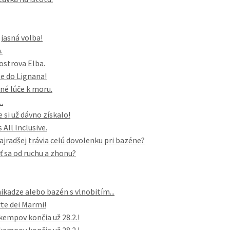
 jasná volba!
.
 ostrova Elba.
e do Lignana!
né lúče k moru.
.
 si už dávno získalo!
All Inclusive.
najradšej trávia celú dovolenku pri bazéne?
iť sa od ruchu a zhonu?
ikadze alebo bazén s vlnobitím...
te dei Marmi!
kempov končia už 28.2.!