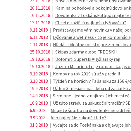
23.11.2018
|
Nové a moderne zariadené ubytovanie 
20.11.2018
|
Kam na pohodovú a pokojnú dovolenku?
16.11.2018
|
Dovolenka v Toskánsku! Spoznajte ten
13.11.2018
|
Chcete zažiť tú najlepšiu lyžovačku?
9.11.2018
|
Predstavujeme vám novinku v našej ponu
6.11.2018
|
Lyžovanie a wellness - to je kombináci
1.11.2018
|
Hľadáte ideálne miesto pre zimnú dovo
25.10.2018
|
Skipas zdarma alebo FREE SKI!
19.10.2018
|
Dolomiti Superski = lyžiarsky raj!
15.10.2018
|
Jazero Misurina, to je romantika, lyžov
9.10.2018
|
Kempy na rok 2019 sú už v predaji!
3.10.2018
|
Týždeň na horách v Taliansku za 156 €
19.9.2018
|
Už len 3 mesiace nás delia od začiatku 
14.9.2018
|
Sirmione - jedno z najkrasjších mesteči
10.9.2018
|
Už túto stredu sa uskutoční tradičný 
6.9.2018
|
Milujete šport a na dovolenke neradi leň
3.9.2018
|
Ako najlepšie zakončiť leto?
31.8.2018
|
Vydajte sa do Toskánska a objavujte jeh