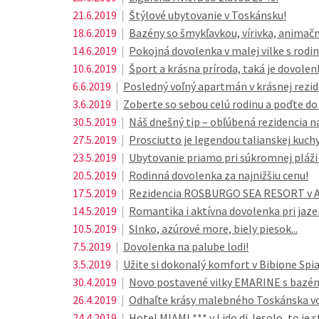
21.6.2019
|
Štýlové ubytovanie v Toskánsku!
18.6.2019
|
Bazény so šmykľavkou, vírivka, animač
14.6.2019
|
Pokojná dovolenka v malej vilke s rodin
10.6.2019
|
Šport a krásna príroda, taká je dovolen
6.6.2019
|
Posledný voľný apartmán v krásnej rezi
3.6.2019
|
Zoberte so sebou celú rodinu a poďte d
30.5.2019
|
Náš dnešný tip – obľúbená rezidencia na 
27.5.2019
|
Prosciutto je legendou talianskej kuch
23.5.2019
|
Ubytovanie priamo pri súkromnej pláži n
20.5.2019
|
Rodinná dovolenka za najnižšiu cenu!
17.5.2019
|
Rezidencia ROSBURGO SEA RESORT v Abr
14.5.2019
|
Romantika i aktívna dovolenka pri jazer
10.5.2019
|
Slnko, azúrové more, biely piesok...
7.5.2019
|
Dovolenka na palube lodi!
3.5.2019
|
Užite si dokonalý komfort v Bibione Spi
30.4.2019
|
Novo postavené vilky EMARINE s bazé
26.4.2019
|
Odhaľte krásy malebného Toskánska 
24.4.2019
|
Hotel MIAMI *** v Lido di Jesolo, to je s