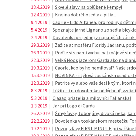
18.4.2019
|
Skvelé zľavy na obľúbené kempy!
12.4.2019
|
Krajina dobrého jedla a pitia...
9.4.2019
|
Caorle - Lido Altanea, pro rodiny s dětmi
5.4.2019
|
Spoznajte jarné Lignano zo sedla bicykla
2.4.2019
|
Dovolenka pri jednej z najkrajších zátok
29.3.2019
|
Zažite atmosféru Floridy Jadranu, poďt
26.3.2019
|
Poďte si s nami vychutnať májové slneč
22.3.2019
|
Veľká Noc s jazerom Garda ako na dlani..
19.3.2019
|
Caorle, kdo by ho nemiloval? Naše srdce
15.3.2019
|
NOVINKA - štýlová toskánska usadlosť s 
12.3.2019
|
Patríte vy alebo vaše deti k tým, ktorí 
8.3.2019
|
Túžite si na dovolenke oddýchnuť, vzdial
5.3.2019
|
Ciaaao priatelia a milovníci Talianska!
1.3.2019
|
Jar pri Lago di Garda.
26.2.2019
|
Šmykľavky, tobogány, divoká rieka, kam
22.2.2019
|
Dovolenka v toskánskom mestečku For
19.2.2019
|
Pozor, zľavy FIRST MINUTE pri väčšine 