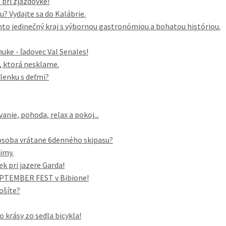
pri zjazdovke!
 Vydajte sa do Kalábrie.
to jedinečný kraj s výbornou gastronómiou a bohatou históriou.
ke - ľadovec Val Senales!
a, ktorá nesklame.
lenku s deťmi?
anie, pohoda, relax a pokoj...
/osoba vrátane 6denného skipasu?
zimy.
ek pri jazere Garda!
SEPTEMBER FEST v Bibione!
ošíte?
o krásy zo sedla bicykla!