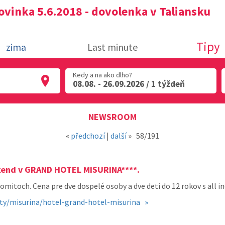
ovinka 5.6.2018 - dovolenka v Taliansku
Tipy
zima
Last minute
Kedy a na ako dlho?
08.08. - 26.09.2026 / 1 týždeň
NEWSROOM
«
předchozí
|
další
»
58/191
íkend v GRAND HOTEL MISURINA****.
itoch. Cena pre dve dospelé osoby a dve deti do 12 rokov s all inclu
ity/misurina/hotel-grand-hotel-misurina »