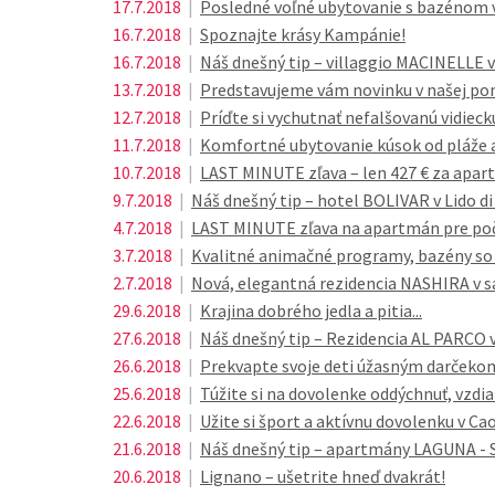
17.7.2018
|
Posledné voľné ubytovanie s bazénom v B
16.7.2018
|
Spoznajte krásy Kampánie!
16.7.2018
|
Náš dnešný tip – villaggio MACINELLE 
13.7.2018
|
Predstavujeme vám novinku v našej po
12.7.2018
|
Príďte si vychutnať nefalšovanú vidie
11.7.2018
|
Komfortné ubytovanie kúsok od pláže 
10.7.2018
|
LAST MINUTE zľava – len 427 € za apar
9.7.2018
|
Náš dnešný tip – hotel BOLIVAR v Lido di
4.7.2018
|
LAST MINUTE zľava na apartmán pre poče
3.7.2018
|
Kvalitné animačné programy, bazény so
2.7.2018
|
Nová, elegantná rezidencia NASHIRA v s
29.6.2018
|
Krajina dobrého jedla a pitia...
27.6.2018
|
Náš dnešný tip – Rezidencia AL PARCO v
26.6.2018
|
Prekvapte svoje deti úžasným darčekom
25.6.2018
|
Túžite si na dovolenke oddýchnuť, vzdia
22.6.2018
|
Užite si šport a aktívnu dovolenku v Cao
21.6.2018
|
Náš dnešný tip – apartmány LAGUNA - S
20.6.2018
|
Lignano – ušetrite hneď dvakrát!