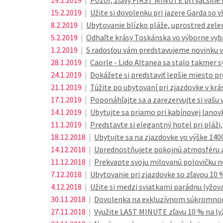
19.2.2019
|
Pozor, zľavy FIRST MINUTE pri väčšine 
15.2.2019
|
Užite si dovolenku pri jazere Garda so v
8.2.2019
|
Ubytovanie blízko pláže, uprostred zel
5.2.2019
|
Odhaľte krásy Toskánska vo výborne 
1.2.2019
|
S radosťou vám predstavujeme novinku v 
28.1.2019
|
Caorle - Lido Altanea sa stalo takmer
24.1.2019
|
Dokážete si predstaviť lepšie miesto pr
21.1.2019
|
Túžite po ubytovaní pri zjazdovke v k
17.1.2019
|
Poponáhľajte sa a zarezervujte si vašu 
14.1.2019
|
Ubytujte sa priamo pri kabínovej lanovk
11.1.2019
|
Predstavte si elegantný hotel pri pláž
18.12.2018
|
Ubytujte sa na zjazdovke vo výške 140
14.12.2018
|
Uprednostňujete pokojnú atmosféru 
11.12.2018
|
Prekvapte svoju milovanú polovičku n
7.12.2018
|
Ubytovanie pri zjazdovke so zľavou 10 
4.12.2018
|
Užite si medzi sviatkami parádnu lyžo
30.11.2018
|
Dovolenka na exkluzívnom súkromnom 
27.11.2018
|
Využite LAST MINUTE zľavu 10 % na ly