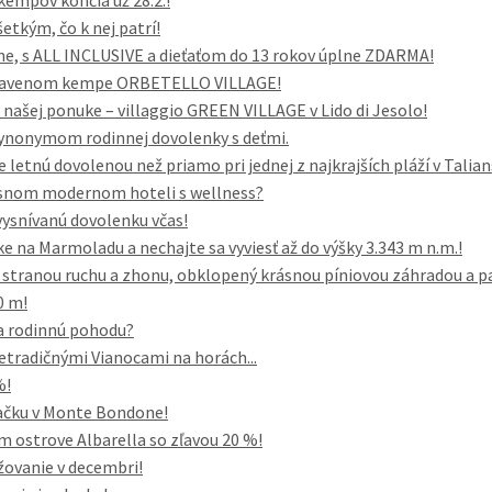
kempov končia už 28.2.!
šetkým, čo k nej patrí!
ene, s ALL INCLUSIVE a dieťaťom do 13 rokov úplne ZDARMA!
vybavenom kempe ORBETELLO VILLAGE!
našej ponuke – villaggio GREEN VILLAGE v Lido di Jesolo!
 synonymom rodinnej dovolenky s deťmi.
e letnú dovolenou než priamo pri jednej z najkrajších pláží v Talia
rásnom modernom hoteli s wellness?
vysnívanú dovolenku včas!
e na Marmoladu a nechajte sa vyviesť až do výšky 3.343 m n.m.!
i, stranou ruchu a zhonu, obklopený krásnou píniovou záhradou a p
0 m!
a rodinnú pohodu?
etradičnými Vianocami na horách...
%!
vačku v Monte Bondone!
ostrove Albarella so zľavou 20 %!
žovanie v decembri!