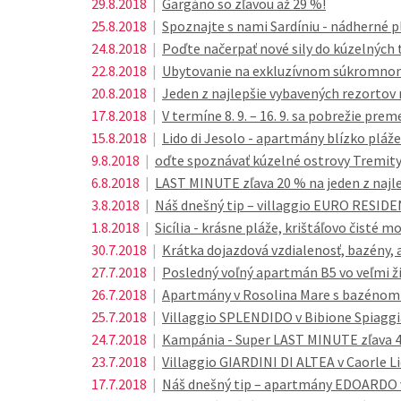
29.8.2018
|
Gargáno so zľavou až 29 %!
25.8.2018
|
Spoznajte s nami Sardíniu - nádherné pl
24.8.2018
|
Poďte načerpať nové sily do kúzelných
22.8.2018
|
Ubytovanie na exkluzívnom súkromnom 
20.8.2018
|
Jeden z najlepšie vybavených rezortov n
17.8.2018
|
V termíne 8. 9. – 16. 9. sa pobrežie pr
15.8.2018
|
Lido di Jesolo - apartmány blízko pláže 
9.8.2018
|
oďte spoznávať kúzelné ostrovy Tremity
6.8.2018
|
LAST MINUTE zľava 20 % na jeden z najle
3.8.2018
|
Náš dnešný tip – villaggio EURO RESIDE
1.8.2018
|
Sicília - krásne pláže, krištáľovo čisté mo
30.7.2018
|
Krátka dojazdová vzdialenosť, bazény, a
27.7.2018
|
Posledný voľný apartmán B5 vo veľmi žia
26.7.2018
|
Apartmány v Rosolina Mare s bazénom a
25.7.2018
|
Villaggio SPLENDIDO v Bibione Spiaggi
24.7.2018
|
Kampánia - Super LAST MINUTE zľava 
23.7.2018
|
Villaggio GIARDINI DI ALTEA v Caorle Li
17.7.2018
|
Náš dnešný tip – apartmány EDOARDO v