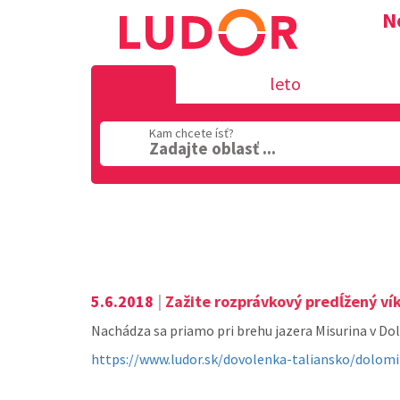
N
leto
Kam chcete ísť?
Zadajte oblasť ...
Oblasť
5.6.2018
|
Zažite rozprávkový predĺžený v
Nachádza sa priamo pri brehu jazera Misurina v Dolom
https://www.ludor.sk/dovolenka-taliansko/dolom