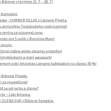
ibione v termíne 21. 7. - 28. 7.!
v Kampánii.
nuke - SUMMER VILLAS v Lignano Pineta.
cku atmosféru Toskánskeho vnútrozemia!
a centra za rozumnú cenu.
tmán pre 5 osôb v Rosolina Mare!
 Jesolo.
tnú rodinu alebo skupinu priateľov!
 šmykľavkami a malý aquapark!
amom srdci letoviska Lignano Sabbiadoro so zľavou 30 %!
 Bibione Pineda.
 za vysvedčenie!
liť sa od ruchu a zhonu?
rle – Lido Altanea.
. ELENA SUD v Bibione Spiaggia.