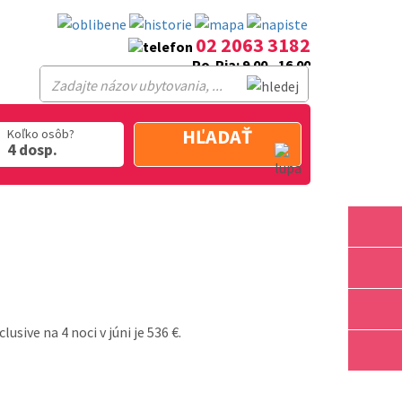
02 2063 3182
Po-Pia: 9.00 - 16.00
HĽADAŤ
Koľko osôb?
4 dosp.
sive na 4 noci v júni je 536 €.