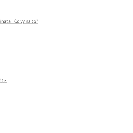
ata... Čo vy na to?
áže.