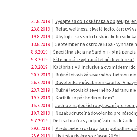
27.8.2019
|
Vydajte sa do Toskánska a objavujte jeh
23.8.2019
|
Relax, wellness, skvelé jedlo, čerstvý 
19.8.2019
|
Ubytujte sa v srdci toskánskeho vidieka.
13.8.2019
|
September na ostrove Elba - vyhriate m
8.8.2019
|
Špeciálna akcia na Sardínii - plná penzia
5.8.2019
|
Ešte nemáte vybranú letnú dovolenku?
2.8.2019
|
Kalábria s All Inclusive a dvomi deťmi d
30.7.2019
|
Rušné letoviská severného Jadranu nie 
26.7.2019
|
Dovolenka v pôvabnom Caorle... A navyše
23.7.2019
|
Rušné letoviská severného Jadranu nie 
19.7.2019
|
Karibik za pár hodín autom?
15.7.2019
|
Jedno z najlepších ubytovaní pre rodiny
10.7.2019
|
Nezabudnuteľná dovolenka pre náročnýc
5.7.2019
|
Deti sa hrajú a vy odpočívate na ležadle..
29.6.2019
|
Predstavte si ostrov, kam pohodlne prí
25.6.2019
|
Ligúrska riviéra so zľavou 20 %!