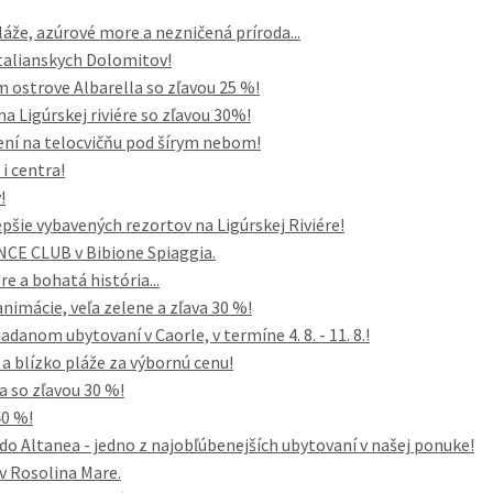
áže, azúrové more a nezničená príroda...
 talianskych Dolomitov!
ostrove Albarella so zľavou 25 %!
a Ligúrskej riviére so zľavou 30%!
emení na telocvičňu pod šírym nebom!
i centra!
!
pšie vybavených rezortov na Ligúrskej Riviére!
NCE CLUB v Bibione Spiaggia.
re a bohatá história...
nimácie, veľa zelene a zľava 30 %!
danom ubytovaní v Caorle, v termíne 4. 8. - 11. 8.!
 blízko pláže za výbornú cenu!
a so zľavou 30 %!
40 %!
do Altanea - jedno z najobľúbenejších ubytovaní v našej ponuke!
 Rosolina Mare.