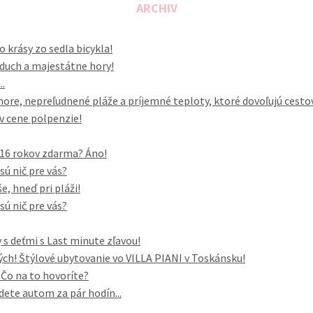
ARCHIV
o krásy zo sedla bicykla!
vzduch a majestátne hory!
..
ore, nepreľudnené pláže a príjemné teploty, ktoré dovoľujú cesto
 v cene polpenzie!
o 16 rokov zdarma? Áno!
sú nič pre vás?
, hneď pri pláži!
sú nič pre vás?
 s deťmi s Last minute zľavou!
h! Štýlové ubytovanie vo VILLA PIANI v Toskánsku!
. Čo na to hovoríte?
dete autom za pár hodín...