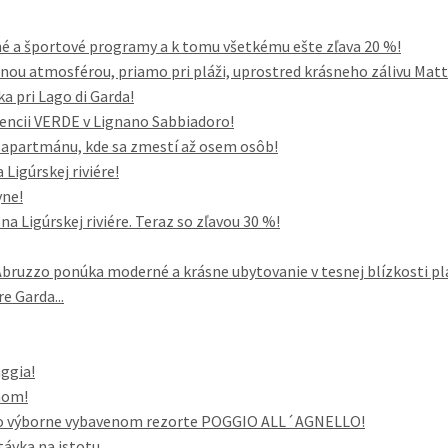
né a športové programy a k tomu všetkému ešte zľava 20 %!
nou atmosférou, priamo pri pláži, uprostred krásneho zálivu Mattin
ka pri Lago di Garda!
dencii VERDE v Lignano Sabbiadoro!
o apartmánu, kde sa zmestí až osem osôb!
Ligúrskej riviére!
yne!
a Ligúrskej riviére. Teraz so zľavou 30 %!
uzzo ponúka moderné a krásne ubytovanie v tesnej blízkosti pl
e Garda...
aggia!
nom!
vo výborne vybavenom rezorte POGGIO ALL´AGNELLO!
távka na istotu.