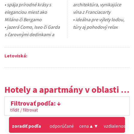
• spája prírodné krásy s
architektúra, vynikajúce
eleganciou miest ako
vína z Franciacorty
Miláno či Bergamo
• ideálna pre výlety loďou,
• jazerá Como, Iseo či Garda
túry aj pohodový relax
s čarovnými dedinkami a
Letoviská:
Hotely a apartmány v oblasti Lombardia
Filtrovať podľa:
třídit / filtrovat
zoradiť podľa
odporúčané
cena
▲
▼
vzdialenosť od