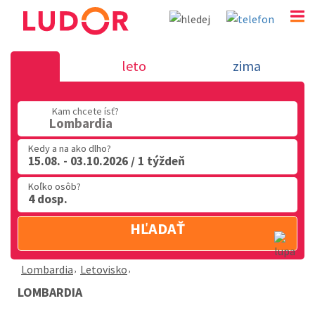
Lombardia
leto
zima
02 2063 3182
Kam chcete ísť?
Po-Pia: 9.00 - 16.00
Lombardia
Kedy a na ako dlho?
15.08. - 03.10.2026 / 1 týždeň
Koľko osôb?
4 dosp.
HĽADAŤ
Lombardia
Letovisko
LOMBARDIA