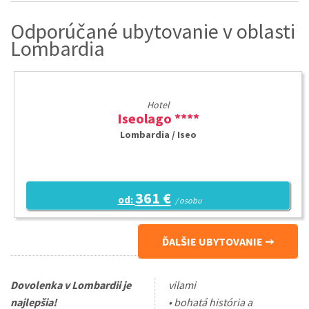
Odporúčané ubytovanie v oblasti
Lombardia
Hotel
Iseolago ****
Lombardia / Iseo
361 €
od:
/ osobu
ĎALŠIE UBYTOVANIE
Dovolenka v Lombardii je
vilami
najlepšia!
• bohatá história a