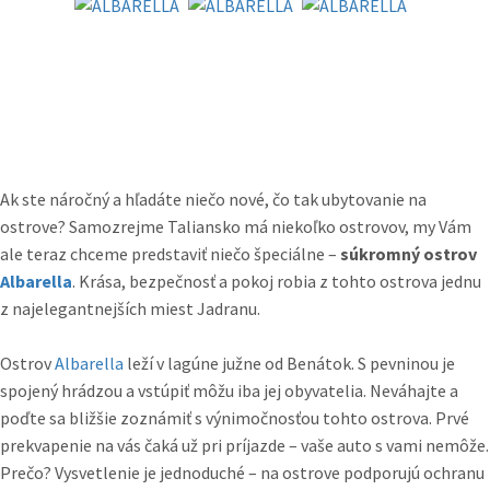
Ak ste náročný a hľadáte niečo nové, čo tak ubytovanie na
ostrove? Samozrejme Taliansko má niekoľko ostrovov, my Vám
ale teraz chceme predstaviť niečo špeciálne –
súkromný ostrov
Albarella
. Krása, bezpečnosť a pokoj robia z tohto ostrova jednu
z najelegantnejších miest Jadranu.
Ostrov
Albarella
leží v lagúne južne od Benátok. S pevninou je
spojený hrádzou a vstúpiť môžu iba jej obyvatelia. Neváhajte a
poďte sa bližšie zoznámiť s výnimočnosťou tohto ostrova. Prvé
prekvapenie na vás čaká už pri príjazde – vaše auto s vami nemôže.
Prečo? Vysvetlenie je jednoduché – na ostrove podporujú ochranu