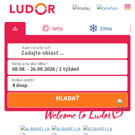
Ostrov ALBARELLA
leto
zima
02 2063 3182
Kam chcete ísť?
Po-Pia: 9.00 - 16.00
Zadajte oblasť ...
Kedy a na ako dlho?
08.08. - 26.09.2026 / 1 týždeň
Koľko osôb?
4 dosp.
HĽADAŤ