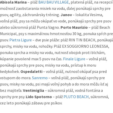
Abisola Marina
– pláž
BAU BAU VILLAGE
, platená pláž, na recepcií
možnosť zaobstarania misiek na vodu, ďalej ponúkajú sprchy pre
psov, agility, záchranársky tréning.
Janov
– lokalita Vesima,
voľná pláž, psy sa môžu okúpať vo vode, ponúkajú sprchy pre psov
alebo súkromná pláž Punta Vagno.
Porto Maurizio
– pláž Beach
Municipal, psy s maximálnou hmotnosťou 30 kg, ponuka spŕch pre
psov.
Pietra Ligure
– dve psie pláže: pláž RIN TIN BEACH, ponúkajú
sprchy, misky na vodu, rohožky. Pláž EX SOGGIORNO LEONESSA,
ponuka sprcha a misky na vodu, nutnosť obojok proti blchám,
kúpanie povolené max 5 psov na čas.
Finale Ligure
– voľná pláž,
ponúkajú sprchy pre psov, misky na vodu, prístup k moru
kedykoľvek.
Ospedaletti
– voľná pláž, nutnosť okúpať psa pred
vstupom do mora.
Sanremo
– voľná pláž, ponúkajú sprchy pre
psov, misky na vodu, psi majú voľný pohyb a do mora môžu ísť aj
bez majiteľa.
Ventimiglia
– súkromná pláž, vodná fontána a
sprchy pre psy.
Lido Spotorno
– pláž
PLUTO BEACH
, súkromná,
cez leto ponúkajú zábavu pre psíkov.