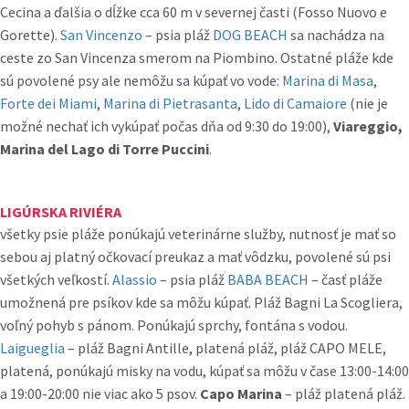
Cecina a ďalšia o dĺžke cca 60 m v severnej časti (Fosso Nuovo e
Gorette).
San Vincenzo
– psia pláž
DOG BEACH
sa nachádza na
ceste zo San Vincenza smerom na Piombino. Ostatné pláže kde
sú povolené psy ale nemôžu sa kúpať vo vode:
Marina di Masa
,
Forte dei Miami
,
Marina di Pietrasanta
,
Lido di Camaiore
(nie je
možné nechať ich vykúpať počas dňa od 9:30 do 19:00),
Viareggio,
Marina del Lago di Torre Puccini
.
LIGÚRSKA RIVIÉRA
všetky psie pláže ponúkajú veterinárne služby, nutnosť je mať so
sebou aj platný očkovací preukaz a mať vôdzku, povolené sú psi
všetkých veľkostí.
Alassio
– psia pláž
BABA BEACH
– časť pláže
umožnená pre psíkov kde sa môžu kúpať. Pláž Bagni La Scogliera,
voľný pohyb s pánom. Ponúkajú sprchy, fontána s vodou.
Laigueglia
– pláž Bagni Antille, platená pláž, pláž CAPO MELE,
platená, ponúkajú misky na vodu, kúpať sa môžu v čase 13:00-14:00
a 19:00-20:00 nie viac ako 5 psov.
Capo Marina
– pláž platená pláž.