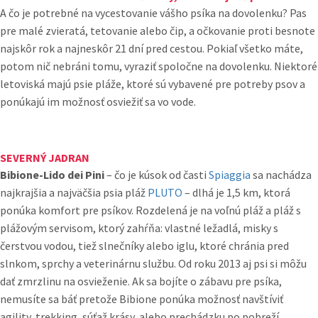
A čo je potrebné na vycestovanie vášho psíka na dovolenku? Pas
pre malé zvieratá, tetovanie alebo čip, a očkovanie proti besnote
najskôr rok a najneskôr 21 dní pred cestou. Pokiaľ všetko máte,
potom nič nebráni tomu, vyraziť spoločne na dovolenku. Niektoré
letoviská majú psie pláže, ktoré sú vybavené pre potreby psov a
ponúkajú im možnosť osviežiť sa vo vode.
SEVERNÝ JADRAN
Bibione-Lido dei Pini
– čo je kúsok od časti
Spiaggia
sa nachádza
najkrajšia a najväčšia psia pláž
PLUTO
– dlhá je 1,5 km, ktorá
ponúka komfort pre psíkov. Rozdelená je na voľnú pláž a pláž s
plážovým servisom, ktorý zahŕňa: vlastné ležadlá, misky s
čerstvou vodou, tiež slnečníky alebo iglu, ktoré chránia pred
slnkom, sprchy a veterinárnu službu. Od roku 2013 aj psi si môžu
dať zmrzlinu na osvieženie. Ak sa bojíte o zábavu pre psíka,
nemusíte sa báť pretože Bibione ponúka možnosť navštíviť
agility, trekking, súťaž krásy, alebo prechádzku po pobreží.