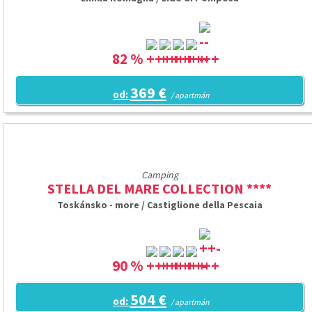
82 %
369 €
od:
/ apartmán
Camping
STELLA DEL MARE COLLECTION ****
Toskánsko - more / Castiglione della Pescaia
90 %
504 €
od:
/ apartmán