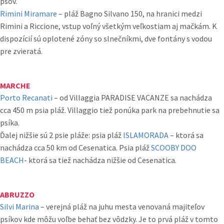
psov.
Rimini Miramare
– pláž Bagno Silvano 150, na hranici medzi
Rimini a Riccione, vstup voľný všetkým veľkostiam aj mačkám. K
dispozícií sú oplotené zóny so slnečníkmi, dve fontány s vodou
pre zvieratá.
MARCHE
Porto Recanati
– od Villaggia PARADISE VACANZE sa nachádza
cca 450 m psia pláž. Villaggio tiež ponúka park na prebehnutie sa
psíka.
Ďalej nižšie sú 2 psie pláže: psia pláž
ISLAMORADA
– ktorá sa
nachádza cca 50 km od Cesenatica. Psia pláž
SCOOBY DOO
BEACH
- ktorá sa tiež nachádza nižšie od Cesenatica.
ABRUZZO
Silvi Marina
– verejná pláž na juhu mesta venovaná majiteľov
psíkov kde môžu voľbe behať bez vôdzky. Je to prvá pláž v tomto