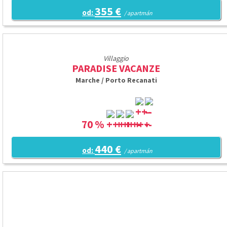
355 €
od:
/ apartmán
Villaggio
PARADISE VACANZE
Marche / Porto Recanati
70 %
440 €
od:
/ apartmán