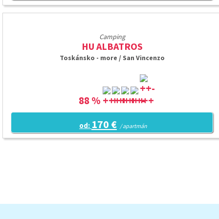
Camping
HU ALBATROS
Toskánsko - more / San Vincenzo
88 %
170 €
od:
/ apartmán