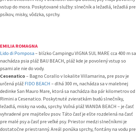
vstup do mora. Poskytované služby: slnečník a ležadlá, ležadlá pre
psíkov, misky, vôdzka, sprchy.
EMILIA ROMAGNA
Lido di Pomposa
– blízko Campingu VIGNA SUL MARE cca 400 m sa
nachádza psia pláž BAU BEACH, pláž kde je povolený vstup so
psami ale nie do vody.
Cesenatico
– Bagno Corallo v lokalite Villamarina, pre psov je
určená pláž
FIDO BEACH
– dlhá 300 m, nachádza sa v malebnej
dedinke San Mauro Mare, ktorá sa nachádza iba pár kilometrov od
Rimini a Cesenatico. Poskytnuté zvieratkám budú slnečníky,
ležadlá, misky na vodu, sprchy. Voľná pláž WANDA BEACH – je časť
vyhradené pre majiteľov psov. Táto časť je ešte rozdelená na časť
pre malé psy a časť pre veľké psy. Priestor medzi slnečníkmi je
dostatočne priestranný. Areál ponúka sprchy, fontány na vodu pre