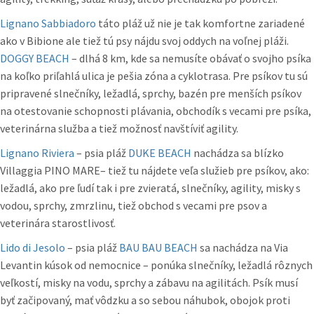
Lignano Sabbiadoro
táto pláž už nie je tak komfortne zariadené
ako v Bibione ale tiež tú psy nájdu svoj oddych na voľnej pláži.
DOGGY BEACH
– dlhá 8 km, kde sa nemusíte obávať o svojho psíka
na koľko priľahlá ulica je pešia zóna a cyklotrasa. Pre psíkov tu sú
pripravené slnečníky, ležadlá, sprchy, bazén pre menších psíkov
na otestovanie schopnosti plávania, obchodík s vecami pre psíka,
veterinárna služba a tiež možnosť navštíviť agility.
Lignano Riviera
– psia pláž
DUKE BEACH
nachádza sa blízko
Villaggia PINO MARE– tiež tu nájdete veľa služieb pre psíkov, ako:
ležadlá, ako pre ľudí tak i pre zvieratá, slnečníky, agility, misky s
vodou, sprchy, zmrzlinu, tiež obchod s vecami pre psov a
veterinára starostlivosť.
Lido di Jesolo
– psia pláž
BAU BAU BEACH
sa nachádza na Via
Levantin kúsok od nemocnice – ponúka slnečníky, ležadlá rôznych
veľkostí, misky na vodu, sprchy a zábavu na agilitách. Psík musí
byť začipovaný, mať vôdzku a so sebou náhubok, obojok proti