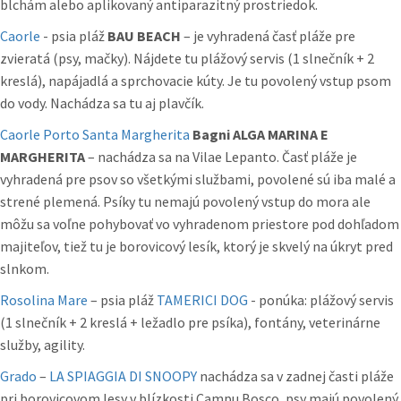
blchám alebo aplikovaný antiparazitný prostriedok.
Caorle
- psia pláž
BAU BEACH
– je vyhradená časť pláže pre
zvieratá (psy, mačky). Nájdete tu plážový servis (1 slnečník + 2
kreslá), napájadlá a sprchovacie kúty. Je tu povolený vstup psom
do vody. Nachádza sa tu aj plavčík.
Caorle Porto Santa Margherita
Bagni ALGA MARINA E
MARGHERITA
– nachádza sa na Vilae Lepanto. Časť pláže je
vyhradená pre psov so všetkými službami, povolené sú iba malé a
strené plemená. Psíky tu nemajú povolený vstup do mora ale
môžu sa voľne pohybovať vo vyhradenom priestore pod dohľadom
majiteľov, tiež tu je borovicový lesík, ktorý je skvelý na úkryt pred
slnkom.
Rosolina Mare
– psia pláž
TAMERICI DOG
- ponúka: plážový servis
(1 slnečník + 2 kreslá + ležadlo pre psíka), fontány, veterinárne
služby, agility.
Grado
–
LA SPIAGGIA DI SNOOPY
nachádza sa v zadnej časti pláže
pri borovicovom lesy v blízkosti Campu Bosco, psy majú povolený