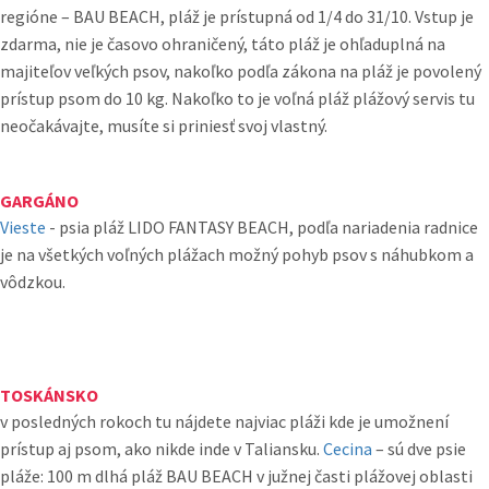
regióne – BAU BEACH, pláž je prístupná od 1/4 do 31/10. Vstup je
zdarma, nie je časovo ohraničený, táto pláž je ohľaduplná na
majiteľov veľkých psov, nakoľko podľa zákona na pláž je povolený
prístup psom do 10 kg. Nakoľko to je voľná pláž plážový servis tu
neočakávajte, musíte si priniesť svoj vlastný.
GARGÁNO
Vieste
- psia pláž LIDO FANTASY BEACH, podľa nariadenia radnice
je na všetkých voľných plážach možný pohyb psov s náhubkom a
vôdzkou.
TOSKÁNSKO
v posledných rokoch tu nájdete najviac pláži kde je umožnení
prístup aj psom, ako nikde inde v Taliansku.
Cecina
– sú dve psie
pláže: 100 m dlhá pláž BAU BEACH v južnej časti plážovej oblasti