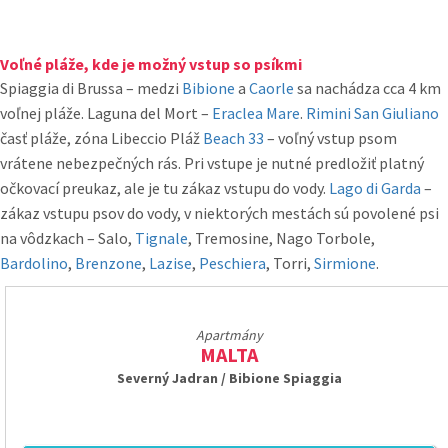
Voľné pláže, kde je možný vstup so psíkmi
Spiaggia di Brussa – medzi
Bibione
a
Caorle
sa nachádza cca 4 km
voľnej pláže. Laguna del Mort –
Eraclea Mare
.
Rimini San Giuliano
časť pláže, zóna Libeccio Pláž
Beach 33
– voľný vstup psom
vrátene nebezpečných rás. Pri vstupe je nutné predložiť platný
očkovací preukaz, ale je tu zákaz vstupu do vody.
Lago di Garda
–
zákaz vstupu psov do vody, v niektorých mestách sú povolené psi
na vôdzkach – Salo,
Tignale
, Tremosine, Nago Torbole,
Bardolino
,
Brenzone
,
Lazise
,
Peschiera
, Torri,
Sirmione
.
Apartmány
MALTA
Severný Jadran / Bibione Spiaggia