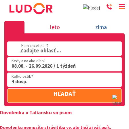
Dovolenka v Taliansku so psom
leto
zima
02 2063 3182
Kam chcete ísť?
Po-Pia: 9.00 - 16.00
Zadajte oblasť ...
Kedy a na ako dlho?
08.08. - 26.09.2026 / 1 týždeň
Koľko osôb?
4 dosp.
HĽADAŤ
Dovolenka v Taliansku so psom
Dovolenku nemusíte stráviť iba vy, ale tiež aj váš psík.