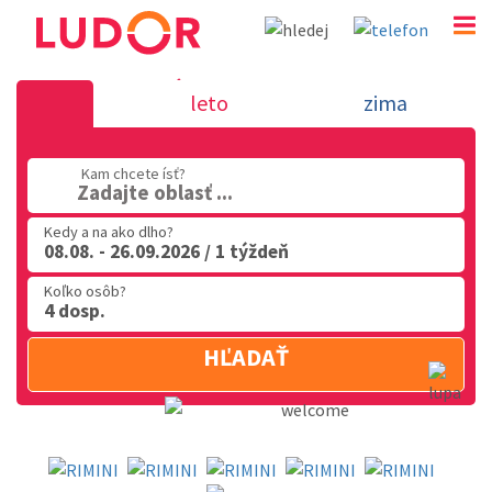
AKTÍVNA DOVOLENKA V RIMINI
leto
zima
02 2063 3182
Kam chcete ísť?
Po-Pia: 9.00 - 16.00
Zadajte oblasť ...
Kedy a na ako dlho?
08.08. - 26.09.2026 / 1 týždeň
Koľko osôb?
4 dosp.
HĽADAŤ