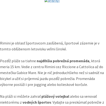
Rimini je oblasť športovcom zasľúbená, športové zázemie je v
tomto obľúbenom letovisku veľmi široké.
Pozdĺž pláže sa tiahne
najdlhšia pobrežná promenáda
, ktorá
meria 15 km. Vedie z centra Rimini cez Riccione a Cattolica až do
mestečka Gabice Mare. Nie je nič jednoduchšieho než si sadnúť na
bicykel a užiť si príjemnú jazdu pozdĺž pobrežia. Promenáda
výborne poslúži i pre jogging alebo kolieskové korčule.
Na pláži si môžete zahrať
plážový volejbal
alebo sa venovať
niektorému z
vodných športov
. Vydajte sa preskúmať pobrežie z