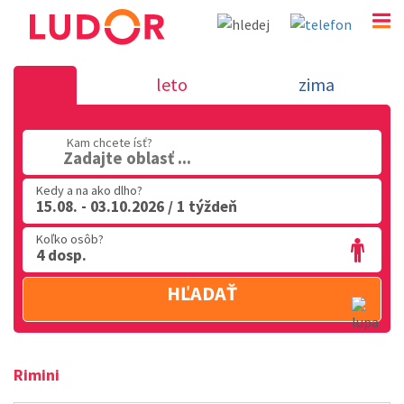
Dovolenka Taliansko - 2026
leto
zima
02 2063 3182
Kam chcete ísť?
Po-Pia: 9.00 - 16.00
Zadajte oblasť ...
Kedy a na ako dlho?
15.08. - 03.10.2026 / 1 týždeň
Koľko osôb?
4 dosp.
HĽADAŤ
Rimini