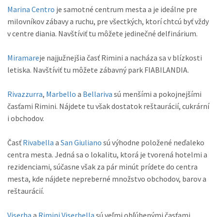
Marina Centro
je samotné centrum mesta a je ideálne pre
milovníkov zábavy a ruchu, pre všectkých, ktorí chtcú byť vždy
v centre diania. Navštíviť tu môžete jedinečné delfinárium.
Miramare
je najjužnejšia časť Rimini a nacháza sa v blízkosti
letiska. Navštíviť tu môžete zábavný park FIABILANDIA.
Rivazzurra
,
Marbello
a
Bellariva
sú menšími a pokojnejšími
časťami Rimini. Nájdete tu však dostatok reštaurácií, cukrární
i obchodov.
Časť
Rivabella
a
San Giuliano
sú výhodne položené neďaleko
centra mesta. Jedná sa o lokalitu, ktorá je tvorená hotelmi a
rezidenciami, súčasne však za pár minút prídete do centra
mesta, kde nájdete nepreberné množstvo obchodov, barov a
reštaurácií.
Viserba
a
Rimini Viserbella
sú veľmi obľúbenými časťami