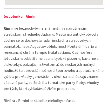
Dovolenka - Rimini
Rimini
je bezpochyby nejznámejším a najrušnejším
strediskom stredného Jadranu. Mesto má antický pôvod a
dodnes se tu dochovala rada rímskych a stredovekých
pamiatok, napr. Augustov oblúk, most Ponte di Tiberio a
renesančný chrám Tempio Malatestiano. K atmosfére
letoviska neoddelitelne patria typické pizzerie, kaviarne a
diskotéky s pulzujúcim životom až do neskorých nočných
hodín. Sú tu obrovské možnosti športového a spoločenského
vyžitia pre všetky generácie - v okolí sa nachádzajú známe
zábavné parky, delfináriá a tematické parky. Pobyt vhodný
pre tých, ktorí vyhľadávajú živšie prostredie.
Riviéra v Rimini se skladá z niekoľkých častí.