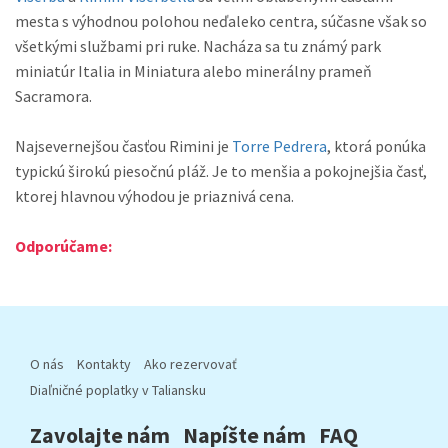
mesta s výhodnou polohou neďaleko centra, súčasne však so
všetkými službami pri ruke. Nacháza sa tu známý park
miniatúr Italia in Miniatura alebo minerálny prameň
Sacramora.
Najsevernejšou časťou Rimini je
Torre Pedrera
, ktorá ponúka
typickú širokú piesočnú pláž. Je to menšia a pokojnejšia časť,
ktorej hlavnou výhodou je priaznivá cena.
Odporúčame:
O nás
Kontakty
Ako rezervovať
Diaľničné poplatky v Taliansku
Zavolajte nám
Napíšte nám
FAQ