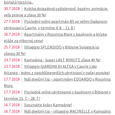
bohatá história...
30.7.2018
|
Krátka dojazdová vzdialenosť, bazény, animácie,
veľa zelene a zľava 30 %!
27.7.2018
|
Posledný voľný apartmán B5 vo veľmi žiadanom
ubytovaní v Caorle, v termíne 4. 8. - 11. 8.!
26.7.2018
|
Apartmány v Rosolina Mare s bazénom a blízko
pláže za výbornú cenu!
25.7.2018
|
Villaggio SPLENDIDO v Bibione Spiaggia so
zľavou 30 %!
24.7.2018
|
Kampánia - Super LAST MINUTE zľava 40 %!
23.7.2018
|
Villaggio GIARDINI DI ALTEA v Caorle Lido
Altanea - jedno z najobľúbenejších ubytovaní v našej ponuke!
17.7.2018
|
Náš dnešný tip – apartmány EDOARDO v Rosolina
Mare.
17.7.2018
|
Posledné voľné ubytovanie s bazénom v Bibione v
termíne 21. 7. - 28. 7.!
16.7.2018
|
Spoznajte krásy Kampánie!
16.7.2018
|
Náš dnešný tip – villaggio MACINELLE v Kampánii.