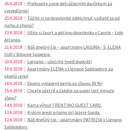
26.6.2018
|
Prekvapte svoje deti úžasným darčekom za
vysvedčenie!
25.6.2018
|
Túžite si na dovolenke oddýchnuť, vzdialiť sa od
ruchu a zhonu?
22.6.2018
|
Užite si šport a aktívnu dovolenku v Caorle – Lido
Altanea.
21.6.2018
|
Náš dnešný tip – apartmány LAGUNA - S. ELENA
SUD v Bibione Spiaggia.
20.6.2018
|
Lignano – ušetrite hneď dvakrát!
19.6.2018
|
Apartmány ELENA v Lignano Sabbiadoro za
skvelú cenu!
18.6.2018
|
Skvelo vybavený kemp so zľavou 30 %!
15.6.2018
|
Chcete ušetriť a čakáte na super last minute
zľavu?
14.6.2018
|
Karta výhod TRENTINO GUEST CARD.
13.6.2018
|
Krásny areál priamo pri jazere Garda.
12.6.2018
|
Náš dnešný tip – apartmány PATRIZIA v Lignano
Sabbiadoro.