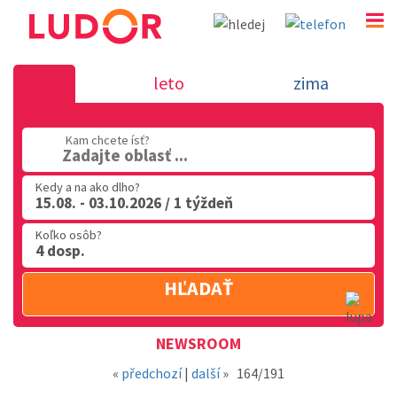
Novinka 14.5.2019 - dovolenka v Tali
leto
zima
02 2063 3182
Kam chcete ísť?
Po-Pia: 9.00 - 16.00
Zadajte oblasť ...
Kedy a na ako dlho?
15.08. - 03.10.2026 / 1 týždeň
Koľko osôb?
4 dosp.
HĽADAŤ
Oblasť
NEWSROOM
«
předchozí
|
další
»
164/191