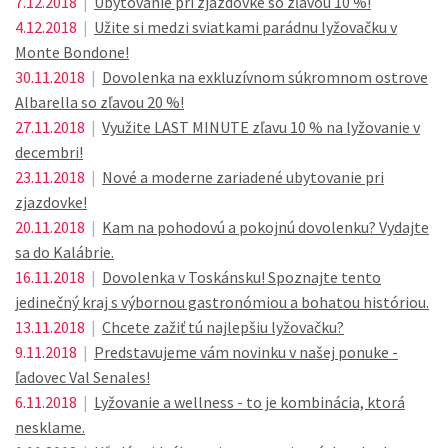
7.12.2018
|
Ubytovanie pri zjazdovke so zľavou 10 %!
4.12.2018
|
Užite si medzi sviatkami parádnu lyžovačku v
Monte Bondone!
30.11.2018
|
Dovolenka na exkluzívnom súkromnom ostrove
Albarella so zľavou 20 %!
27.11.2018
|
Využite LAST MINUTE zľavu 10 % na lyžovanie v
decembri!
23.11.2018
|
Nové a moderne zariadené ubytovanie pri
zjazdovke!
20.11.2018
|
Kam na pohodovú a pokojnú dovolenku? Vydajte
sa do Kalábrie.
16.11.2018
|
Dovolenka v Toskánsku! Spoznajte tento
jedinečný kraj s výbornou gastronómiou a bohatou históriou.
13.11.2018
|
Chcete zažiť tú najlepšiu lyžovačku?
9.11.2018
|
Predstavujeme vám novinku v našej ponuke -
ľadovec Val Senales!
6.11.2018
|
Lyžovanie a wellness - to je kombinácia, ktorá
nesklame.