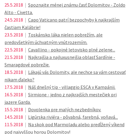
25.5.2018
|
Spoznajte ménej známu časť Dolomitov - Zoldo
Alto - Civetta.
24.5.2018
|
Capo Vaticano patrí bezpochyby k najkrajším
častiam Kalábrie!
23.5.2018
|
Toskánsko láka nielen pobrežím, ale
predovšetkým úchvatným vnútrozemím.
22.5.2018
|
Cavallino - pokojné letovisko plné zelene...
21.5.2018
|
Najkrajšia a najluxusnejšia oblasť Sardínie -
Smaragdové pobrežie.
18.5.2018
|
Lákajú vás Dolomity, ale nechce sa vám cestovať
nikam ďaleko?
17.5.2018
|
Náš dnešný tip - villaggio ESCA v Kampánii.
16.5.2018
|
Sirmione - jedno z najkrajších mestečiek pri
jazere Garda.
15.5.2018
|
Dovolenka pre malých nezbedníkov.
14.5.2018
|
Ligúrska riviéra - pôvabná, farebná, voňavá...
11.5.2018
|
Na skok pod Marmoladu alebo predĺžený víkend
pod najvyššou horou Dolomitov!