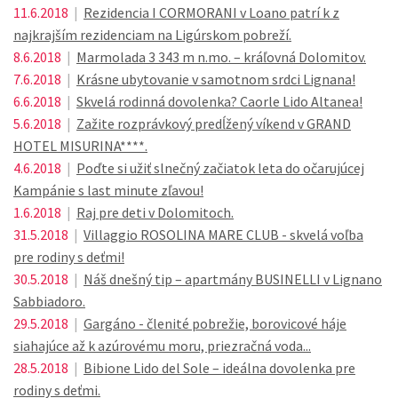
11.6.2018
|
Rezidencia I CORMORANI v Loano patrí k z
najkrajším rezidenciam na Ligúrskom pobreží.
8.6.2018
|
Marmolada 3 343 m n.mo. – kráľovná Dolomitov.
7.6.2018
|
Krásne ubytovanie v samotnom srdci Lignana!
6.6.2018
|
Skvelá rodinná dovolenka? Caorle Lido Altanea!
5.6.2018
|
Zažite rozprávkový predĺžený víkend v GRAND
HOTEL MISURINA****.
4.6.2018
|
Poďte si užiť slnečný začiatok leta do očarujúcej
Kampánie s last minute zľavou!
1.6.2018
|
Raj pre deti v Dolomitoch.
31.5.2018
|
Villaggio ROSOLINA MARE CLUB - skvelá voľba
pre rodiny s deťmi!
30.5.2018
|
Náš dnešný tip – apartmány BUSINELLI v Lignano
Sabbiadoro.
29.5.2018
|
Gargáno - členité pobrežie, borovicové háje
siahajúce až k azúrovému moru, priezračná voda...
28.5.2018
|
Bibione Lido del Sole – ideálna dovolenka pre
rodiny s deťmi.