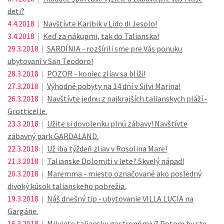
deti?
4.4.2018
|
Navštívte Karibik v Lido di Jesolo!
3.4.2018
|
Keď za nákupmi, tak do Talianska!
29.3.2018
|
SARDÍNIA - rozšírili sme pre Vás ponuku
ubytovaní v San Teodoro!
28.3.2018
|
POZOR - koniec zliav sa blíži!
27.3.2018
|
Výhodné pobyty na 14 dní v Silvi Marina!
26.3.2018
|
Navštívte jednu z najkrajších talianskych pláží -
Grotticelle.
23.3.2018
|
Užite si dovolenku plnú zábavy! Navštívte
zábavný park GARDALAND.
22.3.2018
|
Už iba týždeň zliav v Rosolina Mare!
21.3.2018
|
Talianske Dolomiti v lete? Skvelý nápad!
20.3.2018
|
Maremma - miesto označované ako posledný
divoký kúsok talianskeho pobrežia.
19.3.2018
|
Náš dnešný tip - ubytovanie VILLA LUCIA na
Gargáne.
16.3.2018
|
Milujete taliansku gastronómiu? Potom by ste