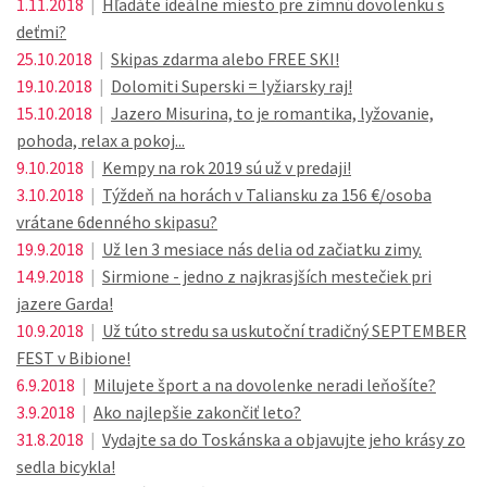
1.11.2018
|
Hľadáte ideálne miesto pre zimnú dovolenku s
deťmi?
25.10.2018
|
Skipas zdarma alebo FREE SKI!
19.10.2018
|
Dolomiti Superski = lyžiarsky raj!
15.10.2018
|
Jazero Misurina, to je romantika, lyžovanie,
pohoda, relax a pokoj...
9.10.2018
|
Kempy na rok 2019 sú už v predaji!
3.10.2018
|
Týždeň na horách v Taliansku za 156 €/osoba
vrátane 6denného skipasu?
19.9.2018
|
Už len 3 mesiace nás delia od začiatku zimy.
14.9.2018
|
Sirmione - jedno z najkrasjších mestečiek pri
jazere Garda!
10.9.2018
|
Už túto stredu sa uskutoční tradičný SEPTEMBER
FEST v Bibione!
6.9.2018
|
Milujete šport a na dovolenke neradi leňošíte?
3.9.2018
|
Ako najlepšie zakončiť leto?
31.8.2018
|
Vydajte sa do Toskánska a objavujte jeho krásy zo
sedla bicykla!