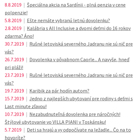
8.8.2019
|
Špeciálna akcia na Sardínii - plná penzia v cene
polpenzie!
5.8.2019
|
Ešte nemáte vybranú letnú dovolenku?
2.8.2019
|
Kalábria s All Inclusive a dvomi deťmi do 16 rokov
zdarma? Áno!
30.7.2019
|
Rušné letoviská severného Jadranu nie sú nič pre
vás?
26.7.2019
|
Dovolenka v pôvabnom Caorle... A navyše, hneď
pri pláži!
23.7.2019
|
Rušné letoviská severného Jadranu nie sú nič pre
vás?
19.7.2019
|
Karibik za pár hodín autom?
15.7.2019
|
Jedno z najlepších ubytovaní pre rodiny s deťmi s
Last minute zľavou!
10.7.2019
|
Nezabudnuteľná dovolenka pre náročných!
Štýlové ubytovanie vo VILLA PIANI v Toskánsku!
5.7.2019
|
Deti sa hrajú a vy odpočívate na ležadle... Čo na to
hovoríte?