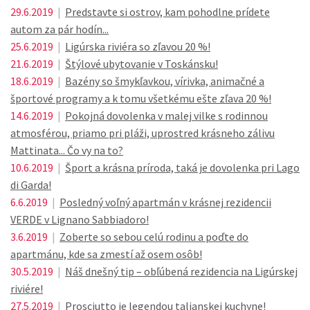
29.6.2019
|
Predstavte si ostrov, kam pohodlne prídete
autom za pár hodín...
25.6.2019
|
Ligúrska riviéra so zľavou 20 %!
21.6.2019
|
Štýlové ubytovanie v Toskánsku!
18.6.2019
|
Bazény so šmykľavkou, vírivka, animačné a
športové programy a k tomu všetkému ešte zľava 20 %!
14.6.2019
|
Pokojná dovolenka v malej vilke s rodinnou
atmosférou, priamo pri pláži, uprostred krásneho zálivu
Mattinata... Čo vy na to?
10.6.2019
|
Šport a krásna príroda, taká je dovolenka pri Lago
di Garda!
6.6.2019
|
Posledný voľný apartmán v krásnej rezidencii
VERDE v Lignano Sabbiadoro!
3.6.2019
|
Zoberte so sebou celú rodinu a poďte do
apartmánu, kde sa zmestí až osem osôb!
30.5.2019
|
Náš dnešný tip – obľúbená rezidencia na Ligúrskej
riviére!
27.5.2019
|
Prosciutto je legendou talianskej kuchyne!