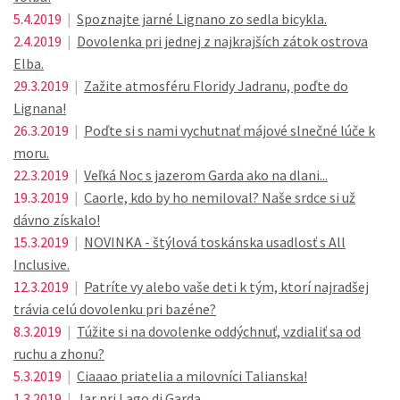
5.4.2019
|
Spoznajte jarné Lignano zo sedla bicykla.
2.4.2019
|
Dovolenka pri jednej z najkrajších zátok ostrova
Elba.
29.3.2019
|
Zažite atmosféru Floridy Jadranu, poďte do
Lignana!
26.3.2019
|
Poďte si s nami vychutnať májové slnečné lúče k
moru.
22.3.2019
|
Veľká Noc s jazerom Garda ako na dlani...
19.3.2019
|
Caorle, kdo by ho nemiloval? Naše srdce si už
dávno získalo!
15.3.2019
|
NOVINKA - štýlová toskánska usadlosť s All
Inclusive.
12.3.2019
|
Patríte vy alebo vaše deti k tým, ktorí najradšej
trávia celú dovolenku pri bazéne?
8.3.2019
|
Túžite si na dovolenke oddýchnuť, vzdialiť sa od
ruchu a zhonu?
5.3.2019
|
Ciaaao priatelia a milovníci Talianska!
1.3.2019
|
Jar pri Lago di Garda.