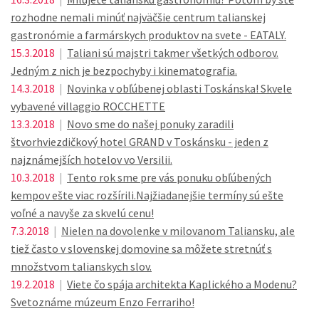
rozhodne nemali minúť najväčšie centrum talianskej
gastronómie a farmárskych produktov na svete - EATALY.
15.3.2018
|
Taliani sú majstri takmer všetkých odborov.
Jedným z nich je bezpochyby i kinematografia.
14.3.2018
|
Novinka v obľúbenej oblasti Toskánska! Skvele
vybavené villaggio ROCCHETTE
13.3.2018
|
Novo sme do našej ponuky zaradili
štvorhviezdičkový hotel GRAND v Toskánsku - jeden z
najznámejších hotelov vo Versilii.
10.3.2018
|
Tento rok sme pre vás ponuku obľúbených
kempov ešte viac rozšírili.Najžiadanejšie termíny sú ešte
voľné a navyše za skvelú cenu!
7.3.2018
|
Nielen na dovolenke v milovanom Taliansku, ale
tiež často v slovenskej domovine sa môžete stretnúť s
množstvom talianskych slov.
19.2.2018
|
Viete čo spája architekta Kaplického a Modenu?
Svetoznáme múzeum Enzo Ferrariho!