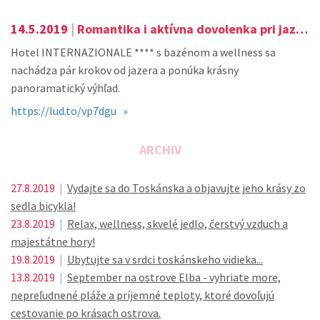
14.5.2019
|
Romantika i aktívna dovolenka pri jazere Garda...
Hotel INTERNAZIONALE **** s bazénom a wellness sa
nachádza pár krokov od jazera a ponúka krásny
panoramatický výhľad.
https://lud.to/vp7dgu »
ARCHIV
27.8.2019
|
Vydajte sa do Toskánska a objavujte jeho krásy zo
sedla bicykla!
23.8.2019
|
Relax, wellness, skvelé jedlo, čerstvý vzduch a
majestátne hory!
19.8.2019
|
Ubytujte sa v srdci toskánskeho vidieka...
13.8.2019
|
September na ostrove Elba - vyhriate more,
nepreľudnené pláže a príjemné teploty, ktoré dovoľujú
cestovanie po krásach ostrova.