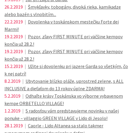
26.2.2019
|
Šmykľavky, tobogány, divoká rieka, kamikadze
alebo bazén s vlnobitím...
22.2.2019
|
Dovolenka v toskánskom mestečku Forte dei
Marmi!
19.2.2019
|
Pozor, zľavy FIRST MINUTE pri väčšine kempov
končia už 28.2.!
19.2.2019
|
Pozor, zľavy FIRST MINUTE pri väčšine kempov
končia už 28.2.!
15.2.2019
|
Užite si dovolenku pri jazere Garda so všetkým, čo
k nej patrí!
8.2.2019
|
Ubytovanie blízko pláže, uprostred zelene, s ALL
INCLUSIVE a dieťaťom do 13 rokov úplne ZDARMA!
5.2.2019
|
Odhaľte krásy Toskánska vo výborne vybavenom
kempe ORBETELLO VILLAGE!
1.2.2019
|
S radosťou vám predstavujeme novinku v našej
ponuke – villaggio GREEN VILLAGE v Lido di Jesolo!
28.1.2019
|
Caorle - Lido Altanea sa stalo takmer