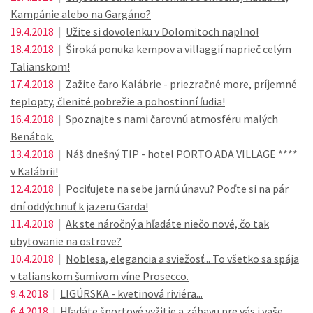
Kampánie alebo na Gargáno?
19.4.2018
|
Užite si dovolenku v Dolomitoch naplno!
18.4.2018
|
Široká ponuka kempov a villaggií naprieč celým
Talianskom!
17.4.2018
|
Zažite čaro Kalábrie - priezračné more, príjemné
teplopty, členité pobrežie a pohostinní ľudia!
16.4.2018
|
Spoznajte s nami čarovnú atmosféru malých
Benátok.
13.4.2018
|
Náš dnešný TIP - hotel PORTO ADA VILLAGE ****
v Kalábrii!
12.4.2018
|
Pociťujete na sebe jarnú únavu? Poďte si na pár
dní oddýchnuť k jazeru Garda!
11.4.2018
|
Ak ste náročný a hľadáte niečo nové, čo tak
ubytovanie na ostrove?
10.4.2018
|
Noblesa, elegancia a sviežosť... To všetko sa spája
v talianskom šumivom víne Prosecco.
9.4.2018
|
LIGÚRSKA - kvetinová riviéra...
6.4.2018
|
Hľadáte športové vyžitie a zábavu pre vás i vaše