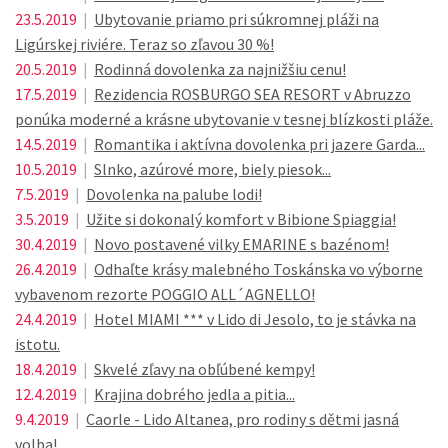
23.5.2019
|
Ubytovanie priamo pri súkromnej pláži na
Ligúrskej riviére. Teraz so zľavou 30 %!
20.5.2019
|
Rodinná dovolenka za najnižšiu cenu!
17.5.2019
|
Rezidencia ROSBURGO SEA RESORT v Abruzzo
ponúka moderné a krásne ubytovanie v tesnej blízkosti pláže.
14.5.2019
|
Romantika i aktívna dovolenka pri jazere Garda...
10.5.2019
|
Slnko, azúrové more, biely piesok...
7.5.2019
|
Dovolenka na palube lodi!
3.5.2019
|
Užite si dokonalý komfort v Bibione Spiaggia!
30.4.2019
|
Novo postavené vilky EMARINE s bazénom!
26.4.2019
|
Odhaľte krásy malebného Toskánska vo výborne
vybavenom rezorte POGGIO ALL´AGNELLO!
24.4.2019
|
Hotel MIAMI *** v Lido di Jesolo, to je stávka na
istotu.
18.4.2019
|
Skvelé zľavy na obľúbené kempy!
12.4.2019
|
Krajina dobrého jedla a pitia...
9.4.2019
|
Caorle - Lido Altanea, pro rodiny s dětmi jasná
volba!