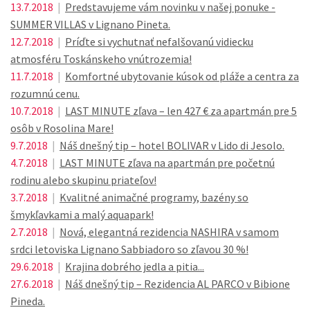
13.7.2018
|
Predstavujeme vám novinku v našej ponuke -
SUMMER VILLAS v Lignano Pineta.
12.7.2018
|
Príďte si vychutnať nefalšovanú vidiecku
atmosféru Toskánskeho vnútrozemia!
11.7.2018
|
Komfortné ubytovanie kúsok od pláže a centra za
rozumnú cenu.
10.7.2018
|
LAST MINUTE zľava – len 427 € za apartmán pre 5
osôb v Rosolina Mare!
9.7.2018
|
Náš dnešný tip – hotel BOLIVAR v Lido di Jesolo.
4.7.2018
|
LAST MINUTE zľava na apartmán pre početnú
rodinu alebo skupinu priateľov!
3.7.2018
|
Kvalitné animačné programy, bazény so
šmykľavkami a malý aquapark!
2.7.2018
|
Nová, elegantná rezidencia NASHIRA v samom
srdci letoviska Lignano Sabbiadoro so zľavou 30 %!
29.6.2018
|
Krajina dobrého jedla a pitia...
27.6.2018
|
Náš dnešný tip – Rezidencia AL PARCO v Bibione
Pineda.