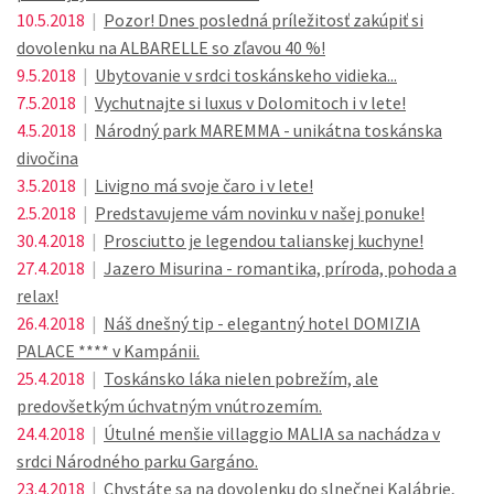
10.5.2018
|
Pozor! Dnes posledná príležitosť zakúpiť si
dovolenku na ALBARELLE so zľavou 40 %!
9.5.2018
|
Ubytovanie v srdci toskánskeho vidieka...
7.5.2018
|
Vychutnajte si luxus v Dolomitoch i v lete!
4.5.2018
|
Národný park MAREMMA - unikátna toskánska
divočina
3.5.2018
|
Livigno má svoje čaro i v lete!
2.5.2018
|
Predstavujeme vám novinku v našej ponuke!
30.4.2018
|
Prosciutto je legendou talianskej kuchyne!
27.4.2018
|
Jazero Misurina - romantika, príroda, pohoda a
relax!
26.4.2018
|
Náš dnešný tip - elegantný hotel DOMIZIA
PALACE **** v Kampánii.
25.4.2018
|
Toskánsko láka nielen pobrežím, ale
predovšetkým úchvatným vnútrozemím.
24.4.2018
|
Útulné menšie villaggio MALIA sa nachádza v
srdci Národného parku Gargáno.
23.4.2018
|
Chystáte sa na dovolenku do slnečnej Kalábrie,