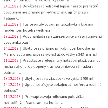
synonymom rodinnej dovolenky s deťmi.
24.1.2019
|
Dokážete si predstaviť lepšie miesto pre letnú
dovolenou než priamo pri jednej z najkrajších pláží v
Taliansku?
21.1.2019
|
Túžite po ubytovaní pri zjazdovke v krásnom
modernom hoteli s wellness?
17.1.2019
|
Poponáhľajte sa a zarezervujte si vašu vysnívanú
dovolenku včas!
14.1.2019
|
Ubytujte sa priamo pri kabínovej lanovke na
Marmoladu a nechajte sa vyviesť až do výšky 3.343 m n.m.!
11.1.2019
|
Predstavte si elegantný hotel pri pláži, stranou
ruchu a zhonu, obklopený krásnou píniovou záhradou a
palmami...
18.12.2018
|
Ubytujte sa na zjazdovke vo výške 1400 m!
14.12.2018
|
Uprednostňujete pokojnú atmosféru a rodinnú
pohodu?
11.12.2018
|
Prekvapte svoju milovanú polovičku
netradičnými Vianocami na horách...