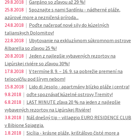
29.8.2018
|
Gargáno so zľavou až 29 %!
25.8.2018
|
Spoznajte s nami Sardíniu - nádherné pláže,
azúrové more a nezničená príroda...
24.8.2018
|
Poďte načerpať nové sily do kúzelných
talianskych Dolomitov!
22.8.2018
|
Ubytovanie na exkluzívnom súkromnom ostrove
Albarella so zľavou 25 %!
20.8.2018
|
Jeden z najlepšie vybavených rezortov na
Ligúrskej riviére so zľavou 30%!
17.8.2018
|
V termíne 8. 9. – 16. 9. sa pobrežie premení na
telocvičňu pod šírym nebom!
15.8.2018
|
Lido di Jesolo - apartmány blízko pláže i centra!
9.8.2018
|
oďte spoznávať kúzelné ostrovy Tremity!
6.8.2018
|
LAST MINUTE zľava 20 % na jeden z najlepšie
vybavených rezortov na Ligúrskej Riviére!
3.8.2018
|
Náš dnešný tip – villaggio EURO RESIDENCE CLUB
v Bibione Spiaggia.
1.8.2018
|
Sicília - krásne pláže, krištáľovo čisté more a