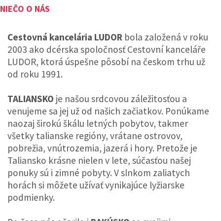
NIEČO O NÁS
Cestovná kancelária LUDOR
bola založená v roku
2003 ako dcérska spoločnosť Cestovní kanceláře
LUDOR, ktorá úspešne pôsobí na českom trhu už
od roku 1991.
TALIANSKO
je našou srdcovou záležitosťou a
venujeme sa jej už od našich začiatkov. Ponúkame
naozaj širokú škálu letných pobytov, takmer
všetky talianske regióny, vrátane ostrovov,
pobrežia, vnútrozemia, jazerá i hory. Pretože je
Taliansko krásne nielen v lete, súčasťou našej
ponuky sú i zimné pobyty. V slnkom zaliatych
horách si môžete užívať vynikajúce lyžiarske
podmienky.