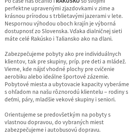
Po čase nás očarilo i
RAKÚSKO
so svojimi
perfektne upravenými zjazdovkami v zime a
krásnou prírodou s trblietavými jazerami v lete.
Nespornou výhodou oboch krajín je výborná
dostupnosť zo Slovenska. Vďaka dialničnej sieti
máte celé Rakúsko i Taliansko ako na dlani.
Zabezpečujeme pobyty ako pre individuálnych
klientov, tak pre skupiny, príp. pre deti a mládež.
Vieme, kde nájsť vhodné plochy pre cvičenie
aerobiku alebo ideálne športové zázemie.
Pobytové miesta a ubytovacie kapacity vyberáme
s ohľadom na našu rôznorodú klientelu – rodiny s
deťmi, páry, mladšie vekové skupiny i seniori.
Orientujeme se predovšetkým na pobyty s
vlastnou dopravou, do vybraných miest
zabezpečujeme i autobusovú dopravu.