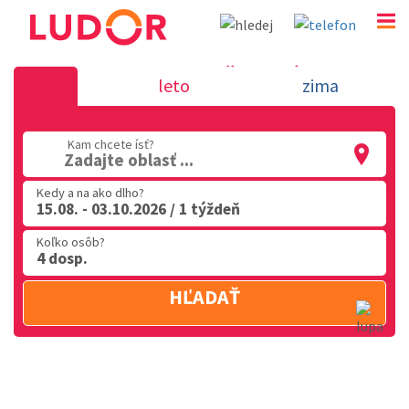
NIEČO O NÁS
leto
zima
02 2063 3182
Kam chcete ísť?
Po-Pia: 9.00 - 16.00
Zadajte oblasť ...
Kedy a na ako dlho?
15.08. - 03.10.2026 / 1 týždeň
Koľko osôb?
4 dosp.
HĽADAŤ