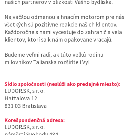
našich partnerov v blízkosti Vášho bydliska.
Najväčšou odmenou a hnacím motorom pre nás
všetkých sú pozitívne reakcie našich klientov.
Každoročne s nami vycestuje do zahraničia veľa
klientov, ktorí sa k nám opakovane vracajú.
Budeme veľmi radi, ak túto veľkú rodinu
milovníkov Talianska rozšírite i Vy!
Sídlo spoločnosti (neslúži ako predajné miesto):
LUDOR.SK, s r. o.
Hattalova 12
831 03 Bratislava
Korešpondenčná adresa:
LUDOR.SK, s r. o.
náměstí Svobody 484