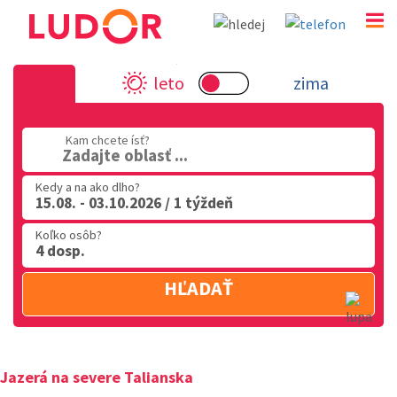
Jazerá na severe Talianska
leto
zima
02 2063 3182
Kam chcete ísť?
Po-Pia: 9.00 - 16.00
Zadajte oblasť ...
Kedy a na ako dlho?
15.08. - 03.10.2026 / 1 týždeň
Koľko osôb?
4 dosp.
HĽADAŤ
Jazerá na severe Talianska