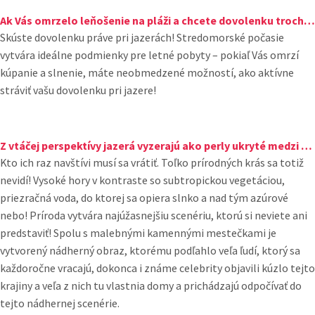
Ak Vás omrzelo leňošenie na pláži a chcete dovolenku trochu inak?
Skúste dovolenku práve pri jazerách! Stredomorské počasie
vytvára ideálne podmienky pre letné pobyty – pokiaľ Vás omrzí
kúpanie a slnenie, máte neobmedzené možností, ako aktívne
stráviť vašu dovolenku pri jazere!
Z vtáčej perspektívy jazerá vyzerajú ako perly ukryté medzi horami...
Kto ich raz navštívi musí sa vrátiť. Toľko prírodných krás sa totiž
nevidí! Vysoké hory v kontraste so subtropickou vegetáciou,
priezračná voda, do ktorej sa opiera slnko a nad tým azúrové
nebo! Príroda vytvára najúžasnejšiu scenériu, ktorú si neviete ani
predstaviť! Spolu s malebnými kamennými mestečkami je
vytvorený nádherný obraz, ktorému podľahlo veľa ľudí, ktorý sa
každoročne vracajú, dokonca i známe celebrity objavili kúzlo tejto
krajiny a veľa z nich tu vlastnia domy a prichádzajú odpočívať do
tejto nádhernej scenérie.