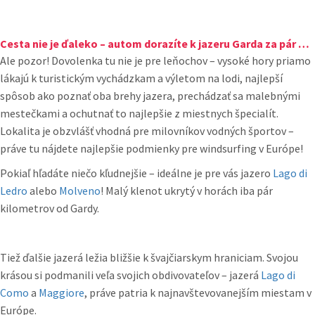
Cesta nie je ďaleko – autom dorazíte k jazeru Garda za pár hodín.
Ale pozor! Dovolenka tu nie je pre leňochov – vysoké hory priamo
lákajú k turistickým vychádzkam a výletom na lodi, najlepší
spôsob ako poznať oba brehy jazera, prechádzať sa malebnými
mestečkami a ochutnať to najlepšie z miestnych špecialít.
Lokalita je obzvlášť vhodná pre milovníkov vodných športov –
práve tu nájdete najlepšie podmienky pre windsurfing v Európe!
Pokiaľ hľadáte niečo kľudnejšie – ideálne je pre vás jazero
Lago di
Ledro
alebo
Molveno
! Malý klenot ukrytý v horách iba pár
kilometrov od Gardy.
Tiež ďalšie jazerá ležia bližšie k švajčiarskym hraniciam. Svojou
krásou si podmanili veľa svojich obdivovateľov – jazerá
Lago di
Como
a
Maggiore
, práve patria k najnavštevovanejším miestam v
Európe.