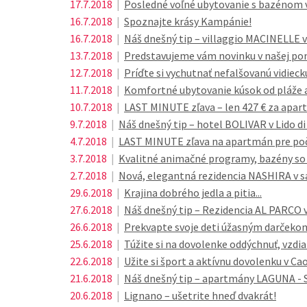
17.7.2018
|
Posledné voľné ubytovanie s bazénom v B
16.7.2018
|
Spoznajte krásy Kampánie!
16.7.2018
|
Náš dnešný tip – villaggio MACINELLE 
13.7.2018
|
Predstavujeme vám novinku v našej po
12.7.2018
|
Príďte si vychutnať nefalšovanú vidie
11.7.2018
|
Komfortné ubytovanie kúsok od pláže 
10.7.2018
|
LAST MINUTE zľava – len 427 € za apar
9.7.2018
|
Náš dnešný tip – hotel BOLIVAR v Lido di
4.7.2018
|
LAST MINUTE zľava na apartmán pre poče
3.7.2018
|
Kvalitné animačné programy, bazény so
2.7.2018
|
Nová, elegantná rezidencia NASHIRA v s
29.6.2018
|
Krajina dobrého jedla a pitia...
27.6.2018
|
Náš dnešný tip – Rezidencia AL PARCO v
26.6.2018
|
Prekvapte svoje deti úžasným darčekom
25.6.2018
|
Túžite si na dovolenke oddýchnuť, vzdia
22.6.2018
|
Užite si šport a aktívnu dovolenku v Cao
21.6.2018
|
Náš dnešný tip – apartmány LAGUNA - S
20.6.2018
|
Lignano – ušetrite hneď dvakrát!