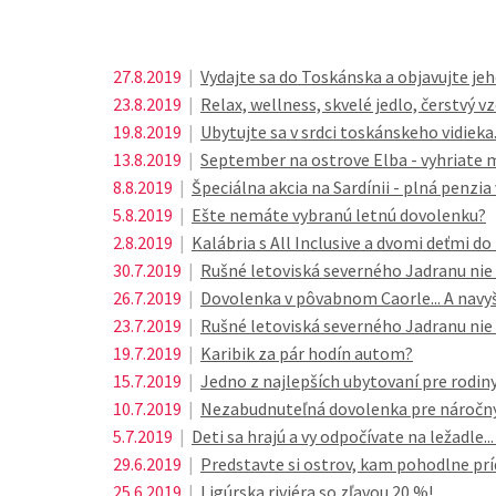
27.8.2019
|
Vydajte sa do Toskánska a objavujte jeh
23.8.2019
|
Relax, wellness, skvelé jedlo, čerstvý 
19.8.2019
|
Ubytujte sa v srdci toskánskeho vidieka.
13.8.2019
|
September na ostrove Elba - vyhriate m
8.8.2019
|
Špeciálna akcia na Sardínii - plná penzia
5.8.2019
|
Ešte nemáte vybranú letnú dovolenku?
2.8.2019
|
Kalábria s All Inclusive a dvomi deťmi d
30.7.2019
|
Rušné letoviská severného Jadranu nie 
26.7.2019
|
Dovolenka v pôvabnom Caorle... A navyše
23.7.2019
|
Rušné letoviská severného Jadranu nie 
19.7.2019
|
Karibik za pár hodín autom?
15.7.2019
|
Jedno z najlepších ubytovaní pre rodiny
10.7.2019
|
Nezabudnuteľná dovolenka pre náročnýc
5.7.2019
|
Deti sa hrajú a vy odpočívate na ležadle..
29.6.2019
|
Predstavte si ostrov, kam pohodlne prí
25.6.2019
|
Ligúrska riviéra so zľavou 20 %!