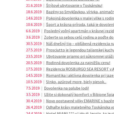
21.6.2019
|
Štýlové ubytovanie v Toskánsku!
18.6.2019
|
Bazény so šmykľavkou, vírivka, animač
14.6.2019
|
Pokojná dovolenka v malej vilke s rodin
10.6.2019
|
Šport a krásna príroda, taká je dovolen
6.6.2019
|
Posledný voľný apartmán v krásnej rezi
3.6.2019
|
Zoberte so sebou celú rodinu a poďte d
30.5.2019
|
Náš dnešný tip – obľúbená rezidencia na 
27.5.2019
|
Prosciutto je legendou talianskej kuch
23.5.2019
|
Ubytovanie priamo pri súkromnej pláži n
20.5.2019
|
Rodinná dovolenka za najnižšiu cenu!
17.5.2019
|
Rezidencia ROSBURGO SEA RESORT v Abr
14.5.2019
|
Romantika i aktívna dovolenka pri jazer
10.5.2019
|
Slnko, azúrové more, biely piesok...
7.5.2019
|
Dovolenka na palube lodi!
3.5.2019
|
Užite si dokonalý komfort v Bibione Spi
30.4.2019
|
Novo postavené vilky EMARINE s bazé
26.4.2019
|
Odhaľte krásy malebného Toskánska 
24.4.2019
|
Hotel MIAMI *** v Lido di Jesolo, to je s