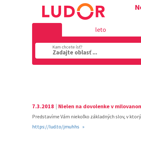
N
leto
Kam chcete ísť?
Zadajte oblasť ...
Oblasť
7.3.2018
|
Nielen na dovolenke v milovanom 
Predstavíme Vám niekoľko základných slov, v ktorýc
https://lud.to/jmuhhs »