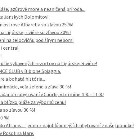
áže, azúrové more a nezničená príroda...
 talianskych Dolomitov!
ostrove Albarella so zľavou 25 %!
a Ligúrskej riviére so zľavou 30%!
emení na telocvičňu pod šírym nebom!
i centra!
!
pšie vybavených rezortov na Ligúrskej Riviére!
NCE CLUB v Bibione Spiaggia.
re a bohatá história...
nimácie, veľa zelene a zľava 30 %!
danom ubytovaní v Caorle, v termíne 4. 8. - 11. 8.!
 blízko pláže za výbornú cenu!
a so zľavou 30 %!
40 %!
do Altanea - jedno z najobľúbenejších ubytovaní v našej ponuke!
 Rosolina Mare.