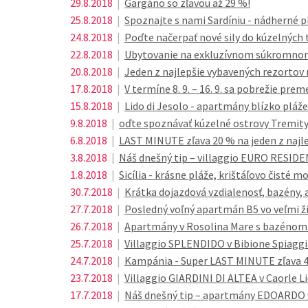
29.8.2018
|
Gargáno so zľavou až 29 %!
25.8.2018
|
Spoznajte s nami Sardíniu - nádherné pl
24.8.2018
|
Poďte načerpať nové sily do kúzelných
22.8.2018
|
Ubytovanie na exkluzívnom súkromnom 
20.8.2018
|
Jeden z najlepšie vybavených rezortov n
17.8.2018
|
V termíne 8. 9. – 16. 9. sa pobrežie pr
15.8.2018
|
Lido di Jesolo - apartmány blízko pláže 
9.8.2018
|
oďte spoznávať kúzelné ostrovy Tremity
6.8.2018
|
LAST MINUTE zľava 20 % na jeden z najle
3.8.2018
|
Náš dnešný tip – villaggio EURO RESIDE
1.8.2018
|
Sicília - krásne pláže, krištáľovo čisté mo
30.7.2018
|
Krátka dojazdová vzdialenosť, bazény, a
27.7.2018
|
Posledný voľný apartmán B5 vo veľmi žia
26.7.2018
|
Apartmány v Rosolina Mare s bazénom a
25.7.2018
|
Villaggio SPLENDIDO v Bibione Spiaggi
24.7.2018
|
Kampánia - Super LAST MINUTE zľava 
23.7.2018
|
Villaggio GIARDINI DI ALTEA v Caorle Li
17.7.2018
|
Náš dnešný tip – apartmány EDOARDO v