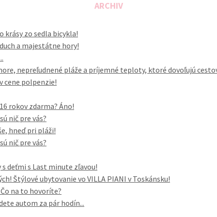
ARCHIV
o krásy zo sedla bicykla!
vzduch a majestátne hory!
..
ore, nepreľudnené pláže a príjemné teploty, ktoré dovoľujú cesto
 v cene polpenzie!
o 16 rokov zdarma? Áno!
sú nič pre vás?
, hneď pri pláži!
sú nič pre vás?
 s deťmi s Last minute zľavou!
h! Štýlové ubytovanie vo VILLA PIANI v Toskánsku!
. Čo na to hovoríte?
dete autom za pár hodín...