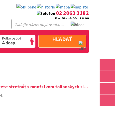
02 2063 3182
Po-Pia: 9.00 - 16.00
HĽADAŤ
Koľko osôb?
4 dosp.
te stretnúť s množstvom talianskych slov.
e.