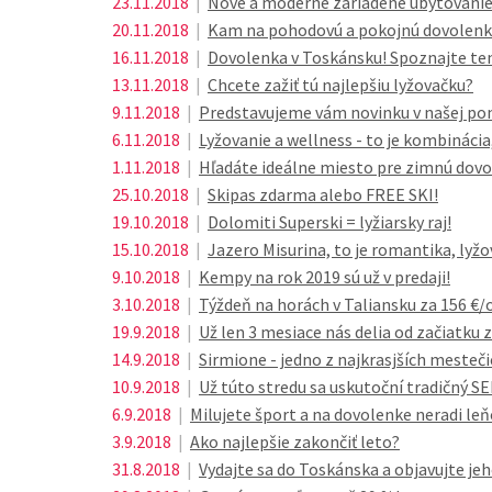
23.11.2018
|
Nové a moderne zariadené ubytovanie 
20.11.2018
|
Kam na pohodovú a pokojnú dovolenku?
16.11.2018
|
Dovolenka v Toskánsku! Spoznajte ten
13.11.2018
|
Chcete zažiť tú najlepšiu lyžovačku?
9.11.2018
|
Predstavujeme vám novinku v našej ponu
6.11.2018
|
Lyžovanie a wellness - to je kombináci
1.11.2018
|
Hľadáte ideálne miesto pre zimnú dovo
25.10.2018
|
Skipas zdarma alebo FREE SKI!
19.10.2018
|
Dolomiti Superski = lyžiarsky raj!
15.10.2018
|
Jazero Misurina, to je romantika, lyžov
9.10.2018
|
Kempy na rok 2019 sú už v predaji!
3.10.2018
|
Týždeň na horách v Taliansku za 156 €
19.9.2018
|
Už len 3 mesiace nás delia od začiatku 
14.9.2018
|
Sirmione - jedno z najkrasjších mesteči
10.9.2018
|
Už túto stredu sa uskutoční tradičný 
6.9.2018
|
Milujete šport a na dovolenke neradi leň
3.9.2018
|
Ako najlepšie zakončiť leto?
31.8.2018
|
Vydajte sa do Toskánska a objavujte jeh