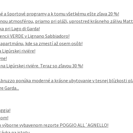
né a športové programy a k tomu všetkému ešte zľava 20 %!
nou atmosférou, priamo pri pláži, uprostred krásneho zálivu Mattin
ka pri Lago di Garda!
dencii VERDE v Lignano Sabbiadoro!
o apartmánu, kde sa zmestí až osem osôb!
Ligúrskej riviére!
yne!
a Ligúrskej riviére. Teraz so zľavou 30 %!
uzzo ponúka moderné a krásne ubytovanie v tesnej blízkosti pl
e Garda...
aggia!
nom!
vo výborne vybavenom rezorte POGGIO ALL´AGNELLO!
távka na istotu.