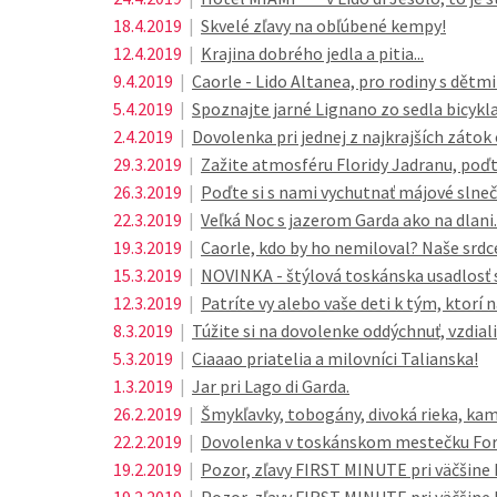
18.4.2019
|
Skvelé zľavy na obľúbené kempy!
12.4.2019
|
Krajina dobrého jedla a pitia...
9.4.2019
|
Caorle - Lido Altanea, pro rodiny s dětmi
5.4.2019
|
Spoznajte jarné Lignano zo sedla bicykla
2.4.2019
|
Dovolenka pri jednej z najkrajších zátok
29.3.2019
|
Zažite atmosféru Floridy Jadranu, poďt
26.3.2019
|
Poďte si s nami vychutnať májové slneč
22.3.2019
|
Veľká Noc s jazerom Garda ako na dlani..
19.3.2019
|
Caorle, kdo by ho nemiloval? Naše srdce
15.3.2019
|
NOVINKA - štýlová toskánska usadlosť s 
12.3.2019
|
Patríte vy alebo vaše deti k tým, ktorí 
8.3.2019
|
Túžite si na dovolenke oddýchnuť, vzdial
5.3.2019
|
Ciaaao priatelia a milovníci Talianska!
1.3.2019
|
Jar pri Lago di Garda.
26.2.2019
|
Šmykľavky, tobogány, divoká rieka, kam
22.2.2019
|
Dovolenka v toskánskom mestečku For
19.2.2019
|
Pozor, zľavy FIRST MINUTE pri väčšine 