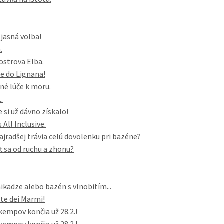
 jasná volba!
.
 ostrova Elba.
e do Lignana!
né lúče k moru.
.
 si už dávno získalo!
All Inclusive.
najradšej trávia celú dovolenku pri bazéne?
iť sa od ruchu a zhonu?
ikadze alebo bazén s vlnobitím...
te dei Marmi!
kempov končia už 28.2.!