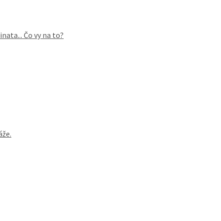
ata... Čo vy na to?
áže.