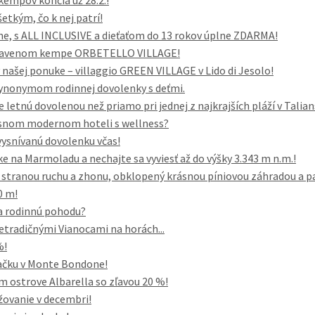
kempov končia už 28.2.!
šetkým, čo k nej patrí!
ene, s ALL INCLUSIVE a dieťaťom do 13 rokov úplne ZDARMA!
vybavenom kempe ORBETELLO VILLAGE!
našej ponuke – villaggio GREEN VILLAGE v Lido di Jesolo!
 synonymom rodinnej dovolenky s deťmi.
e letnú dovolenou než priamo pri jednej z najkrajších pláží v Talia
rásnom modernom hoteli s wellness?
vysnívanú dovolenku včas!
e na Marmoladu a nechajte sa vyviesť až do výšky 3.343 m n.m.!
i, stranou ruchu a zhonu, obklopený krásnou píniovou záhradou a p
0 m!
a rodinnú pohodu?
etradičnými Vianocami na horách...
%!
vačku v Monte Bondone!
ostrove Albarella so zľavou 20 %!
žovanie v decembri!