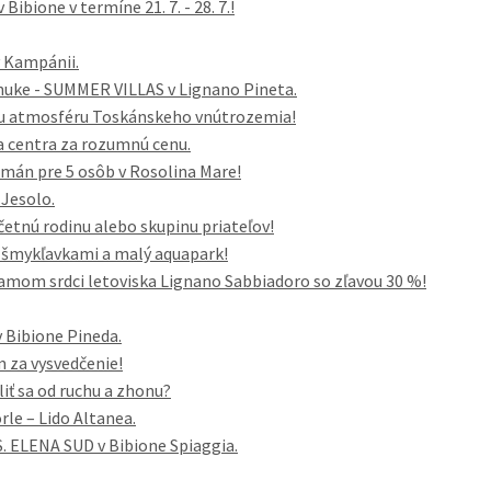
ibione v termíne 21. 7. - 28. 7.!
v Kampánii.
nuke - SUMMER VILLAS v Lignano Pineta.
cku atmosféru Toskánskeho vnútrozemia!
a centra za rozumnú cenu.
tmán pre 5 osôb v Rosolina Mare!
 Jesolo.
tnú rodinu alebo skupinu priateľov!
 šmykľavkami a malý aquapark!
amom srdci letoviska Lignano Sabbiadoro so zľavou 30 %!
 Bibione Pineda.
 za vysvedčenie!
liť sa od ruchu a zhonu?
rle – Lido Altanea.
. ELENA SUD v Bibione Spiaggia.