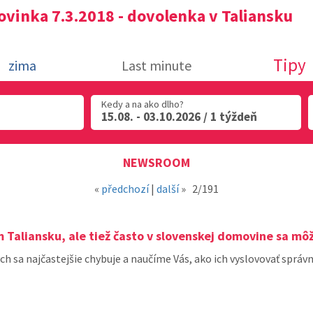
ovinka 7.3.2018 - dovolenka v Taliansku
Tipy
zima
Last minute
Kedy a na ako dlho?
15.08. - 03.10.2026 / 1 týždeň
NEWSROOM
«
předchozí
|
další
»
2/191
Taliansku, ale tiež často v slovenskej domovine sa môže
h sa najčastejšie chybuje a naučíme Vás, ako ich vyslovovať správn