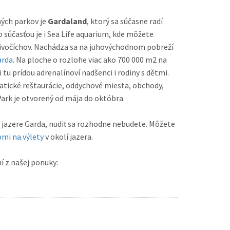
ých parkov je
Gardaland
, ktorý sa súčasne radí
sťou je i Sea Life aquarium, kde môžete
živočíchov. Nachádza sa na juhovýchodnom pobreží
arda
. Na ploche o rozlohe viac ako 700 000 m2 na
atické reštaurácie, oddychové miesta, obchody,
ary, supermarket a lekáreň. Park je otvorený od mája do októbra.
ri jazere Garda, nudiť sa rozhodne nebudete. Môžete
pmi na výlety
v okolí jazera.
í z našej ponuky: