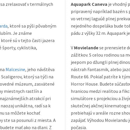
o sa zrelaxovať v termálnych
Aquapark Caneva
je vhodný p
pripravený napríklad bazén s 
vo vetrnej laguúě plnej prekvapení Windy Lagoon. Skúškou odvahy i pre
arda
, ktoré sa pýši pôvabným
nejedného dospeláka bude to
toré sú v tejto časti jazera
športy, cyklistika,
V
Movielande
se prenesiete d
zážitkov. S celou rodinou sa 
jeepom po džungli plnej dinosaurov. Na nejmenších čaká strašidelný dom plný
 na
Malcesine
, jeho návštěva
nástrah Fantasmik, alebo jaz
Scaligerov, ktorý sa týči na
Route 66. Pokiaľ patríte k tým odvážnejším a máte vi
Horror House. Budete súčasťo
hy miestnych rastlín a
hranicou medzi realitou a fikciou 
simulátore s projekciou a živý
 naozaj unikátna, radí sa k
skutečnej akčnej kinematograf
mu sa môžete kochať
prebiehajú v areále rozne sho
zapájať. Výhodou Movielandu je
 budete mať ako na dlani. Z
počasia.