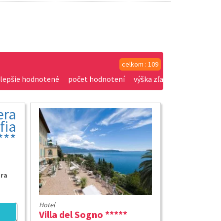
celkom : 109
jlepšie hodnotené
počet hodnotení
výška zľavy
era
Hotel
Villa del Sogno *****