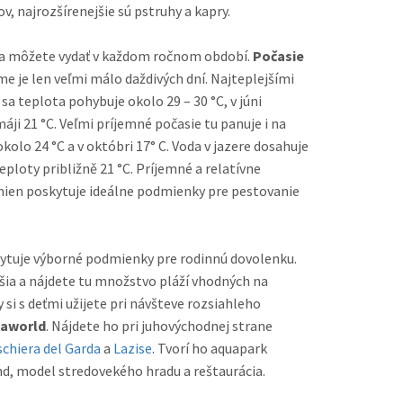
jazere ich žije viac ako 25 druhov, najrozšírenejšie sú pstruhy a kapry.
sa môžete vydať v každom ročnom období.
Počasie
 len veľmi málo daždivých dní. Najteplejšími
 sa teplota pohybuje okolo 29 – 30 °C, v júni
áji 21 °C. Veľmi príjemné počasie tu panuje i na
okolo 24 °C a v októbri 17° C. Voda v jazere dosahuje
ploty približně 21 °C. Príjemné a relatívne
ytuje výborné podmienky pre rodinnú dovolenku.
jšia a nájdete tu množstvo pláží vhodných na
zábavy si s deťmi užijete pri návšteve rozsiahleho
aworld
. Nájdete ho pri juhovýchodnej strane
chiera del Garda
a
Lazise
. Tvorí ho aquapark
d, model stredovekého hradu a reštaurácia.