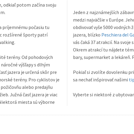
 m.
Jeden z najznámejších zábavn
medzi najväčšie v Európe. Jeho súča
obdivovať vyše 5000 vodných 
 rozšírené športy patrí
jazera, blízko
Peschiera del G
walking.
vás čaká 37 atrakcií. Na svoje si tu prídou adrenalínoví nadšenci i rodiny s dětmi.
Okrem atrakcí tu nájdete tém
nité terény. Od pohodových
b
z náročné výšľapy s dlhým
asť jazera je určená skôr pre
Pokiaľ si zvolíte dovolenku p
horské terény. Pro cyklistov je
sa nechať inšpirovať našimi
ti
ieb. Južná časť jazera je viac
Vyberte si niektoré z ubytovan