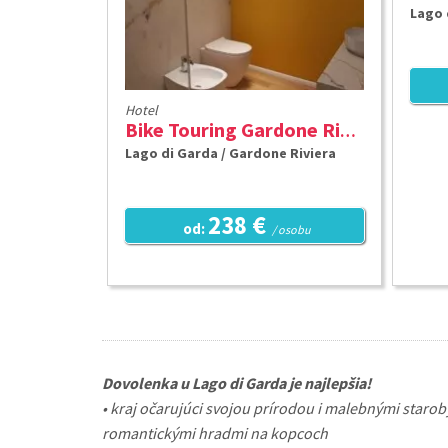
Lago 
Hotel
Bike Touring Gardone Riviera & Wellness ***
Lago di Garda / Gardone Riviera
238 €
od:
/ osobu
Dovolenka u Lago di Garda je najlepšia!
• kraj očarujúci svojou prírodou i malebnými staro
romantickými hradmi na kopcoch