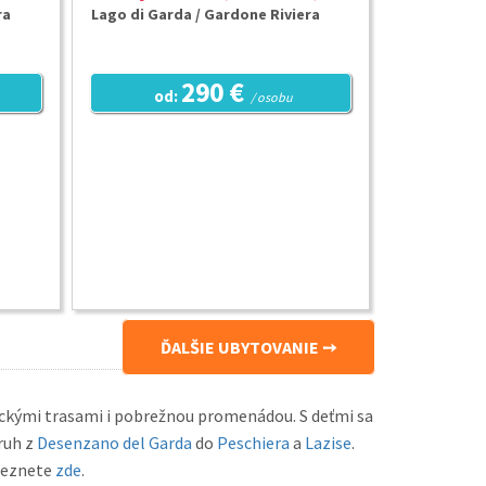
ra
Lago di Garda / Gardone Riviera
290 €
od:
/ osobu
ĎALŠIE UBYTOVANIE
ickými trasami i pobrežnou promenádou. S deťmi sa
ruh z
Desenzano del Garda
do
Peschiera
a
Lazise
.
aleznete
zde
.