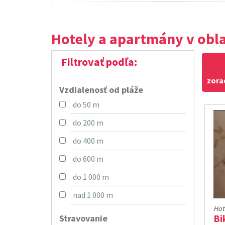
Hotely a apartmány v obla
Filtrovať podľa:
zora
Vzdialenosť od pláže
do 50 m
do 200 m
do 400 m
do 600 m
do 1 000 m
nad 1 000 m
Hot
Stravovanie