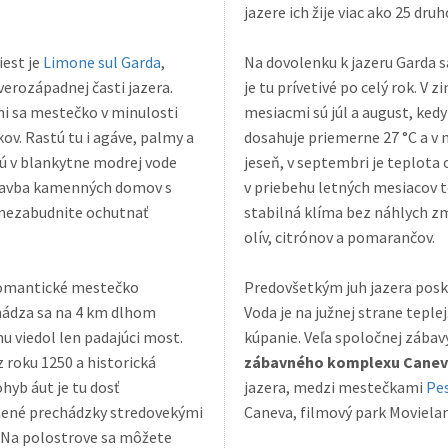
iest je
Limone sul Garda
,
Na dovolenku k jazeru Garda 
je tu prívetivé po celý rok. V zime je
mi sa mestečko v minulosti
mesiacmi sú júl a august, kedy
dosahuje priemerne 27 °C a v m
jú v blankytne modrej vode
jeseň, v septembri je teplota 
stavba kamenných domov s
v priebehu letných mesiacov te
 nezabudnite ochutnať
stabilná klíma bez náhlych zmien poskytuje ideálne podmienky pre pestovanie
olív, citrónov a pomarančov.
 romantické mestečko
Predovšetkým juh jazera posk
Voda je na južnej strane teple
u viedol len padajúci most.
kúpanie. Veľa spoločnej 
 roku 1250 a historická
zábavného komplexu Canev
jazera, medzi mestečkami
Pes
šené prechádzky stredovekými
Caneva, filmový park Movielan
. Na polostrove sa môžete