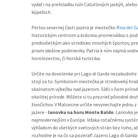
vydať i na prehliadku ruín Catullových jaskýň, aleb
kúpeľoch.
Perlou severnej časti jazera je mestečko
Riva del G
historickým centrom a krásnou promenádou s podlubím. Je známe
predovšetkým ako stredisko mnohých športov, pre k
priam ideálne podmienky. Patria k ním najmä vodné 
horolezectvo, či horská turistika.
Určite na dovolenke pri Lago di Garda nezabudnite
stojí za to. Symbolom mestečka je stredoveký hrad 
skalnatom výbežku nad jazerom. Sídli v ňom prírodovedné múzeum, zasvätené
okolitej prírode. Môžete si tu prezrieť pôvodné dru
živočíchov. V Malcesine určite nevynechajte jednu z najznámejších atrakcií pri
jazere -
lanovku na horu Monte Baldo
. Lanovka je
najmodernejším v Európe. Vďaka rotačnému systé
výhľadom do všetkých svetových strán bez toho, aby ste sa posunuli z miesta. A
rozhodne je na čo sa pozerať! Jazero Lago di Garda