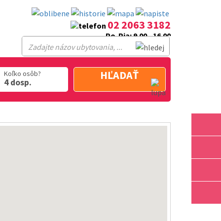
02 2063 3182
Po-Pia: 9.00 - 16.00
HĽADAŤ
Koľko osôb?
4 dosp.