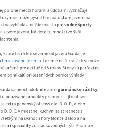
nej polohe medzi horami a údoliami vyznačuje
ktorým se môže pyšniť len máloktoré jezero na
 medzi najvyhľadávanejšie miesta pre
vodné športy
.
a severe jazera. Nájdete tu množstvo škôl
lachtenia.
 ktoré leží 5 km severne od jazera Garda, je
a
ferratového lezenia
. Lezenie na ferratách si môže
 pre deti už od 5 rokov. Steny sú perfektne
era ponúkajú pri lezení dych berúce výhľady.
 Garda sa neochudobnite ani o
gurmánske zážitky
.
to používané produkty priamo z tejto oblasti.
 extra panenský olivový olej D. O. P., alebo
 D. O. C. V miestnej kuchyni sa stretnete s
sú i špeciality zo sladkovodných rýb. Priamo v