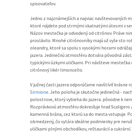
spisovateľov.
Jedno z najznámejších a najviac navštevovaných m
ktoré nájdete pod strmými skalnatými útesmi v severozápadnej časti jazera.
Názov mestečka je odvodený od citrónov. Práve ni
proslávilo. Mnohé citrónovníky majú už vyše sto rokov. Rastú tu i agáve, palmy a
oleandry, ktoré sa spolu s vysokými horami odráža
jazera. Jedinečnú atmosféru dotvára pôvodná zá
typickými úzkymi uličkami. Pri návšteve mestečka
citrónový likér limoncello.
V južnej časti jazera odporúčame navštíviť krásne
Sirmione
. Jeho poloha je skutočne jedinečná - nachádza sa na 4 km dlhom
polostrove, ktorý vybieha do jazera. pôvodne k nem
Rozprávkovú atmosféru dokresľuje hrad Scaligero z
kamenná brána, cez ktorú sa do mesta vstupuje. Pohyb áut je tu dosť
obmedzený, čo vytára ideálne podmienky pre neru
uličkami plnými obchodíkov, reštaurácií a cukrární