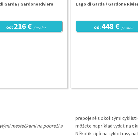
di Garda / Gardone Riviera
Lago di Garda / Gardone Rivie
216 €
448 €
od:
od:
/ osobu
/ osobu
prepojené s okolitými cyklist
bylými mestečkami na pobreží a
môžete napríklad vydat na ok
Několik tipů na cyklotrasy n