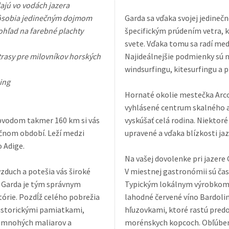
dajú vo vodách jazera
pôsobia jedinečným dojmom
Garda sa vďaka svojej jedineč
ohľad na farebné plachty
špecifickým prúdením vetra, 
svete. Vďaka tomu sa radí
lotrasy pre milovníkov horských
Najideálnejšie podmienky sú n
windsurfingu, kitesurfingu a p
ing
Hornaté okolie mestečka Arco,
vyhlásené centrum skalného 
obvodom takmer 160 km si vás
vyskúšať celá rodina. Niektoré sú určené
čnom období. Leží medzi
upravené a vďaka blízkosti jaz
 Adige.
Na vašej dovolenke pri jazere
vzduch a potešia vás široké
V miestnej gastronómii sú čas
i Garda je tým správnym
Typickým lokálnym výrobkom je
stórie. Pozdĺž celého pobrežia
lahodné červené víno Bardolino
historickými pamiatkami,
hľuzovkami, ktoré rastú predovšetkým na svahoch hory Monte Baldo a na
re mnohých maliarov a
morénskych kopcoch. Obľúbené 