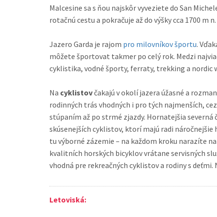
Malcesine sa s ňou najskôr vyveziete do San Michele, odkiaľ potom začína svoju
rotačnú cestu a pokračuje až do výšky cca 1700 m n.
Jazero Garda je rajom
pro milovníkov športu
. Vďaka príjemnému počasiu tu
môžete športovat takmer po celý rok. Medzi najviac
cyklistika, vodné športy, ferraty, trekking a nordic 
Na
cyklistov
čakajú v okolí jazera úžasné a rozma
rodinných trás vhodných i pro tých najmenších, ce
stúpaním až po strmé zjazdy. Hornatejšia severná č
skúsenejších cyklistov, ktorí majú radi náročnejšie 
tu výborné zázemie – na každom kroku narazíte na požičovňu alebo predajňu
kvalitních horských bicyklov vrátane servisných služ
vhodná pre rekreačných cyklistov a rodiny s deťmi. Niektorá miesta sú výborne
Letoviská: