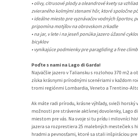
• olivy, citrusové plody a oleandrové kvety sa vzhlia
zvieraného kolmými stenami hôr, ktoré spoločne 
• ideálne miesto pre vyznávačov vodných športov, p
pripomína motýľov na obrovskom zrkadle
• na jar, v lete i na jeseň ponúka jazero úžasné cyk
bicyklov
• vynikajúce podmienky pre paragliding a free climb
Poďte s nami na Lago di Garda!
Najväčšie jazero v Taliansku s rozlohou 370 m2 a 
získa krásnymi prírodnými scenériami v každom ro
tromi regiónmi Lombardia, Veneto a Trentino-Alto
Ak máte radi prírodu, krásne výhľady, svieži horský 
možnosti pre strávenie aktívnej dovolenky, Lago d
miestom pre vás. Na svoje si tu prídu i milovníci hi
jazera sa rozprestiera 25 malebných mestečiek s 
hradmi a pevnosťami, ktoré sa stali inšpiráciou p