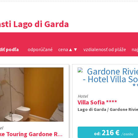
sti Lago di Garda
diť podľa
odporúčané
cena
▲
▼
vzdialenosť od pláže
na
Hotel
Villa Sofia ****
Lago di Garda / Gardone Rivi
el
216 €
od:
Bike Touring Gardone Riviera & Wellness ***
/ osobu