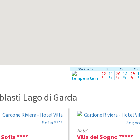
Počasí loni:
V.
VI.
VII.
22
11
26
15
29
1
°C
°C
°C
°C
°C
°
lasti Lago di Garda
Hotel
a Sofia ****
Villa del Sogno *****