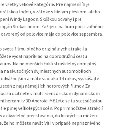
re všetky vekové kategórie. Pre najmenšíh je
pirátskou loďou, v zátoke s bielym pieskom, alebo
bogán Stukas boom. Zažijete na ňom pocit voľného
pádu z výšky 32 m. Aquapark je otvorený od polovice mája do polovice septembra.
o sveta filmu plného originálnych atrakcií a
môžete vydať napríklad na dobrodružnú cestu
da na skutočných dvjmiestnych automobiloch
ac ako 14 rokov, vyskúšajte
u scén z najznámejších hororových filmov. Za
sa ocitnete v multi-senzorickom dynamickom
mi hercami v 3D Android. Môžete se tu stať súčasťou
ie plnej veľkolepých scén. Popri množstve atrakcií
w a divadelné predstavenia, do ktorých sa môžete
, že ho môžete navštíviť i v prípadě nepriaznivého