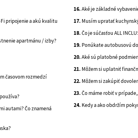
16.
Aké je základné vybaven
i pripojenie a akú kvalitu
17.
Musím upratať kuchynský
18.
Čo je súčasťou ALL INCLU
stnenie apartmánu / izby?
19.
Ponúkate autobusovú do
20.
Aké sú platobné podmien
21.
Môžem si uplatniť finanč
om časovom rozmedzí
22.
Môžem si zakúpiť dovolen
23.
Čo máme robiť v prípade,
 používa?
24.
Kedy a ako obdržím poky
omi autami? Čo znamená
nska?