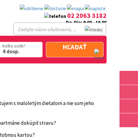
02 2063 3182
Po-Pia: 9.00 - 16.00
HĽADAŤ
Koľko osôb?
4 dosp.
stujem s maloletým dieťaťom a nie som jeho
partmáne dokúpiť stravu?
atobnou kartou?