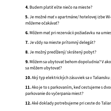
4.
Budem platiť ešte niečo na mieste?
5.
Je možné mať v apartmáne/ hotelovej izbe Wi-F
môžeme očakávať?
6.
Môžem mať pri rezervácii požiadavku na umie
7.
Je vždy na mieste prítomný delegát?
8.
Je možný predĺžený/ skrátený pobyt?
9.
Môžem sa ubytovať behom dopoludnia? V ak
sa môžem ubytovať?
10.
Aký typ elektrických zásuviek sa v Taliansku
11.
Ako je to s parkovaním, keď cestujeme s dv
parkovanie do vyčerpania miest?
12.
Aké doklady potrebujeme pri ceste do Talia