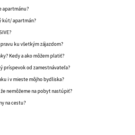
ie apartmánu?
 kút/ apartmán?
SIVE?
pravu ku všetkým zájazdom?
ky? Kedy a ako môžem platiť?
ný príspevok od zamestnávateľa?
ku i v mieste môjho bydliska?
 že nemôžeme na pobyt nastúpiť?
ny na cestu?