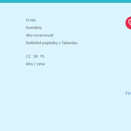
O nás
Kontakty
Ako rezervovať
Diaľničné poplatky v Taliansku
CZ
SK
PL
/
léto
zima
Fi