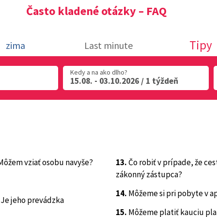
Často kladené otázky – FAQ
Tipy
zima
Last minute
Kedy a na ako dlho?
15.08. - 03.10.2026 / 1 týždeň
Môžem vziať osobu navyše?
13.
Čo robiť v prípade, že ce
zákonný zástupca?
14.
Môžeme si pri pobyte v a
 Je jeho prevádzka
15.
Môžeme platiť kauciu pl