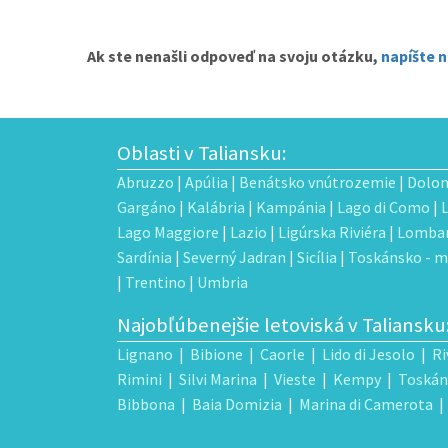
Ak ste nenašli odpoveď na svoju otázku,
napíšte 
Oblasti v Taliansku:
Abruzzo
|
Apúlia
|
Benátsko vnútrozemie
|
Dolom
Gargáno
|
Kalábria
|
Kampánia
|
Lago di Como
|
Lago Maggiore
|
Lazio
|
Ligúrska Riviéra
|
Lombar
Sardínia
|
Severný Jadran
|
Sicília
|
Toskánsko - m
|
Trentino
|
Umbria
Najobľúbenejšie letoviská v Taliansku
Lignano
|
Bibione
|
Caorle
|
Lido di Jesolo
|
Ri
Rimini
|
Silvi Marina
|
Vieste
|
Kempy
|
Toskán
Bibbona
|
Baia Domizia
|
Marina di Camerota