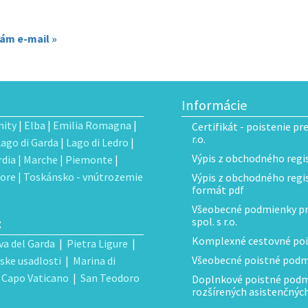
nám e-mail »
Informácie
ity
|
Elba
|
Emilia Romagna
|
Certifikát - poistenie pr
r.o.
Lago di Garda
|
Lago di Ledro
|
Výpis z obchodného regis
dia
|
Marche
|
Piemonte
|
ore
|
Toskánsko - vnútrozemie
Výpis z obchodného regist
formát pdf
Všeobecné podmienky pre
:
spol. s r.o.
Komplexné cestovné poi
va del Garda
|
Pietra Ligure
|
Všeobecné poistné podmi
ske usadlosti
|
Marina di
|
Capo Vaticano
|
San Teodoro
Doplnkové poistné podmi
rozšírených asistenčnýc