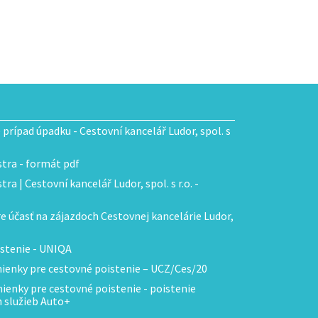
e prípad úpadku - Cestovní kancelář Ludor, spol. s
tra - formát pdf
ra | Cestovní kancelář Ludor, spol. s r.o. -
 účasť na zájazdoch Cestovnej kancelárie Ludor,
stenie - UNIQA
enky pre cestovné poistenie – UCZ/Ces/20
enky pre cestovné poistenie - poistenie
h služieb Auto+