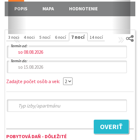
POPIS
MAPA
HODNOTENIE
«
»
7 nocí
3 noci
4 noci
5 nocí
6 nocí
14 nocí
Termín od:
Termín do:
Zadajte počet osôb a vek:
OVERIŤ
POBYTOVÁ DAŇ - DÔLEŽITÉ