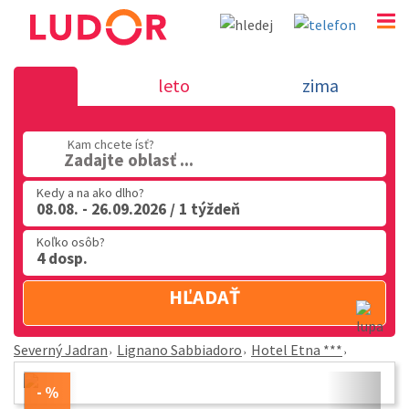
Hotel Etna *** - Lignano Sabbiadoro - Se
leto
zima
Jadran
02 2063 3182
Kam chcete ísť?
Zadajte oblasť ...
Po-Pia: 9.00 - 16.00
Kedy a na ako dlho?
08.08. - 26.09.2026 / 1 týždeň
Koľko osôb?
4 dosp.
HĽADAŤ
Severný Jadran
Lignano Sabbiadoro
Hotel Etna ***