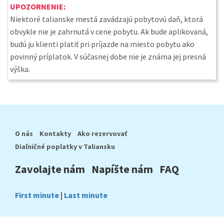
UPOZORNENIE:
Niektoré talianske mestá zavádzajú pobytovú daň, ktorá
obvykle nie je zahrnutá v cene pobytu. Ak bude aplikovaná,
budú ju klienti platiť pri príjazde na miesto pobytu ako
povinný príplatok. V súčasnej dobe nie je známa jej presná
výška.
O nás
Kontakty
Ako rezervovať
Diaľničné poplatky v Taliansku
Zavolajte nám
Napíšte nám
FAQ
First minute
|
Last minute