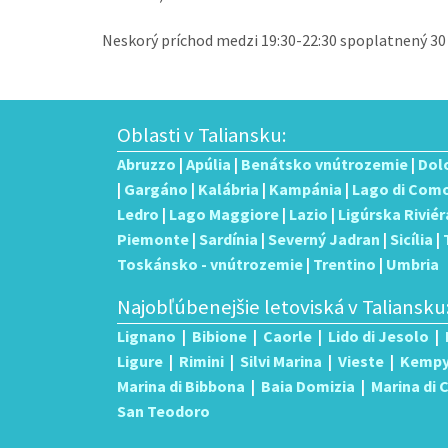
Neskorý príchod medzi 19:30-22:30 spoplatnený 30 
Oblasti v Taliansku:
Abruzzo
|
Apúlia
|
Benátsko vnútrozemie
|
Dol
|
Gargáno
|
Kalábria
|
Kampánia
|
Lago di Com
Ledro
|
Lago Maggiore
|
Lazio
|
Ligúrska Riviér
Piemonte
|
Sardínia
|
Severný Jadran
|
Sicília
|
Toskánsko - vnútrozemie
|
Trentino
|
Umbria
Najobľúbenejšie letoviská v Taliansku
Lignano
|
Bibione
|
Caorle
|
Lido di Jesolo
|
Ligure
|
Rimini
|
Silvi Marina
|
Vieste
|
Kemp
Marina di Bibbona
|
Baia Domizia
|
Marina di
San Teodoro