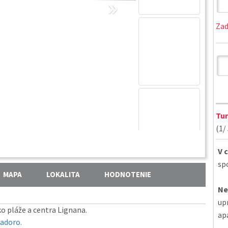
»
Zad
Tur
(1/ 
V 
sp
MAPA
LOKALITA
HODNOTENIE
Ne
up
 pláže a centra Lignana.
ap
iadoro.