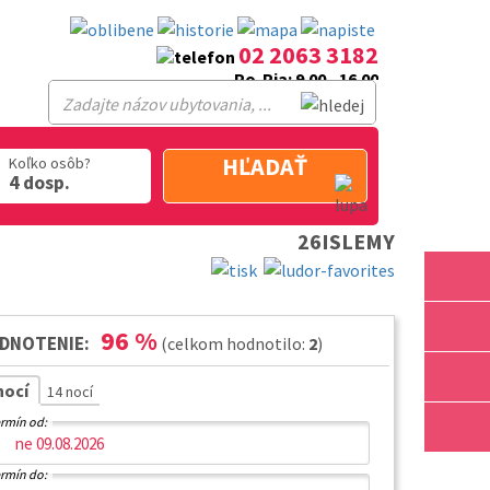
02 2063 3182
Po-Pia: 9.00 - 16.00
HĽADAŤ
Koľko osôb?
4 dosp.
26ISLEMY
96
%
DNOTENIE:
(celkom hodnotilo:
2
)
nocí
14 nocí
rmín od:
rmín do: