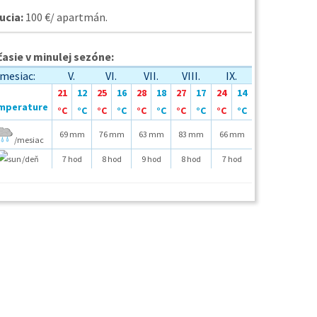
ucia:
100 €/ apartmán.
asie v minulej sezóne:
mesiac:
V.
VI.
VII.
VIII.
IX.
21
12
25
16
28
18
27
17
24
14
°C
°C
°C
°C
°C
°C
°C
°C
°C
°C
69 mm
76 mm
63 mm
83 mm
66 mm
/mesiac
/deň
7 hod
8 hod
9 hod
8 hod
7 hod