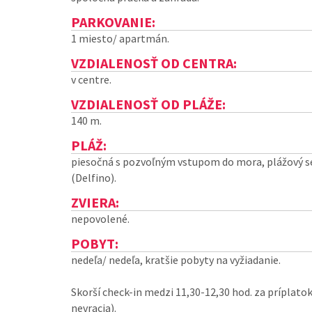
PARKOVANIE:
1 miesto/ apartmán.
VZDIALENOSŤ OD CENTRA:
v centre.
VZDIALENOSŤ OD PLÁŽE:
140 m.
PLÁŽ:
piesočná s pozvoľným vstupom do mora, plážový ser
(Delfino).
ZVIERA:
nepovolené.
POBYT:
nedeľa/ nedeľa, kratšie pobyty na vyžiadanie.
Skorší check-in medzi 11,30-12,30 hod. za príplatok
nevracia).