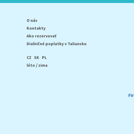
O nás
Kontakty
Ako rezervovať
Diaľničné poplatky v Taliansku
CZ
SK
PL
/
léto
zima
Fi