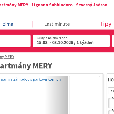
artmány MERY - Lignano Sabbiadoro - Severný Jadran
Tipy
zima
Last minute
Kedy a na ako dlho?
15.08. - 03.10.2026 / 1 týždeň
ny MERY
Apartmány MERY
HO
7 
Te
Te