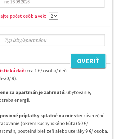
ajte počet osôb a vek:
OVERIŤ
istická daň:
cca 1 €/ osoba/ deň
5-30/ 9).
cene za apartmán je zahrnuté:
ubytovanie,
otreba energií.
povinné príplatky splatné na mieste:
záverečné
ratovanie (okrem kuchynského kúta) 50 €/
artmán, posteľná bielizeň alebo uteráky 9 €/ osoba.