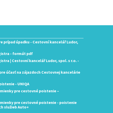
pre prípad úpadku - Cestovní kancelář Ludor,
istra - formát pdf
tra | Cestovní kancelář Ludor, spol. s r.o. -
re účasť na zájazdoch Cestovnej kancelárie
istenie - UNIQA
mienky pre cestovné poistenie –
ienky pre cestovné poistenie - poistenie
ch služieb Auto+