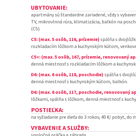
UBYTOVANIE:
apartmány sú štandardne zariadené, vždy s vyba
TV, mikrovlnná rúra, klimatizácia, balkón na pos
(C5).
C5: (max. 5 osôb, 116, prízemie)
spálňa s dvojlôž
rozkladacím lôžkom a kuchynským kútom, venkovn
C5+: (max. 5 osôb, 167, prízemie, renovovaný a
denná miestnosť s rozkladacím lôžkom a kuchyns
D6: (max. 6 osôb, 118, poschodie)
spálňa s dvojlô
denná miestnosť s kuchynským kútom, balkón.
D6: (max. 6 osôb, 117, poschodie, renovovaný 
lôžkami, spálňa s lôžkom, denná miestnosť s kuc
POSTIEĽKA:
na vyžiadanie pre dieťa do 3 rokov, 40 €/ pobyt, do 
VYBAVENIE A SLUŽBY:
spoločná práčka a záhrada.