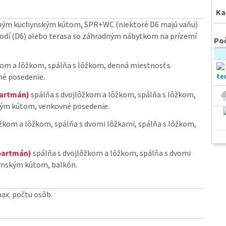
Ka
veným kuchynským kútom, SPR+WC (niektoré D6 majú vaňu)
chodí (D6) alebo terasa so záhradným nábytkom na prízemí
Poč
kom a lôžkom, spálňa s lôžkom, denná miestnosť s
é posedenie.
partmán)
spálňa s dvojlôžkom a lôžkom, spálňa s lôžkom,
kým kútom, venkovné posedenie.
žkom a lôžkom, spálňa s dvomi lôžkami, spálňa s lôžkom,
apartmán)
spálňa s dvojlôžkom a lôžkom, spálňa s dvomi
hynským kútom, balkón.
max. počtu osôb.