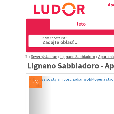
Ap
leto
Kam chcete ísť?
Zadajte oblasť ...
Severný Jadran
Lignano Sabbiadoro
Apartmá
Lignano Sabbiadoro - 