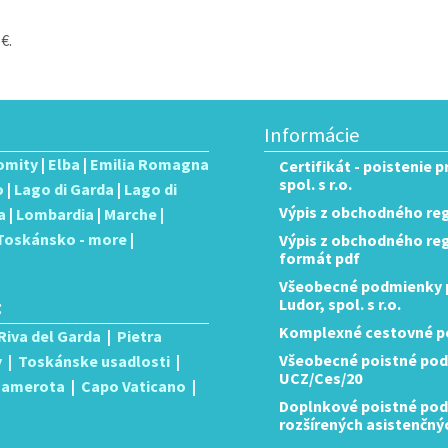
€.
Informácie
omity
|
Elba
|
Emilia Romagna
Certifikát - poistenie 
spol. s r.o.
o
|
Lago di Garda
|
Lago di
Výpis z obchodného reg
a
|
Lombardia
|
Marche
|
Toskánsko - more
|
Výpis z obchodného regis
formát pdf
Všeobecné podmienky p
:
Ludor, spol. s r.o.
Komplexné cestovné po
Riva del Garda
|
Pietra
Všeobecné poistné pod
y
|
Toskánske usadlosti
|
UCZ/Ces/20
 Camerota
|
Capo Vaticano
|
Doplnkové poistné podm
rozšírených asistenčný