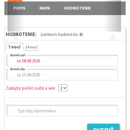
POPIS
MAPA
HODNOTENIE
«
»
HODNOTENIE:
(celkom hodnotilo:
5
)
7 nocí
14 nocí
Termín od:
Termín do:
Zadajte počet osôb a vek: