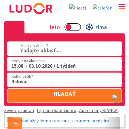
Apartmány BIANCA - Lignano Sabbiadoro - Severný
leto
zima
02 2063 3182
Po-Pia: 9.00 - 16.00
Kam chcete ísť?
Zadajte oblasť ...
Kedy a na ako dlho?
15.08. - 03.10.2026 / 1 týždeň
Koľko osôb?
4 dosp.
HĽADAŤ
Severný Jadran
Lignano Sabbiadoro
Apartmány BIANCA