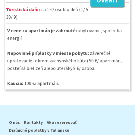
OVERIŤ
Turistická daň:
cca 1 €/ osoba/ deň (1/ 5-
30/ 9).
V cene za apartmán je zahrnuté:
ubytovanie, spotreba
energií.
Nepovinné príplatky v mieste pobytu:
záverečné
upratovanie (okrem kuchynského kúta) 50 €/ apartmán,
posteľná bielizeň alebo uteráky 9 €/ osoba.
Kaucia:
100 €/ apartmán.
O nás
Kontakty
Ako rezervovať
Diaľničné poplatky v Taliansku