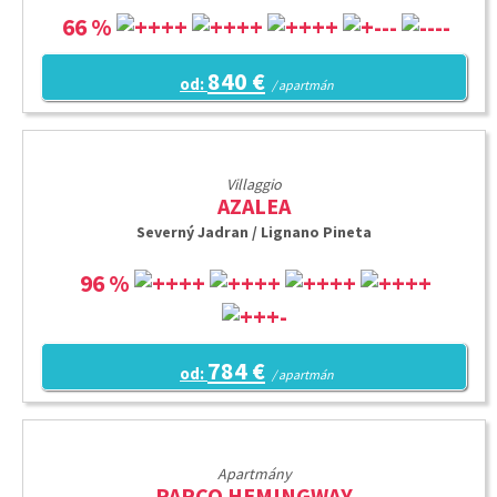
66 %
840 €
od:
/ apartmán
Villaggio
AZALEA
Severný Jadran / Lignano Pineta
96 %
784 €
od:
/ apartmán
Apartmány
PARCO HEMINGWAY