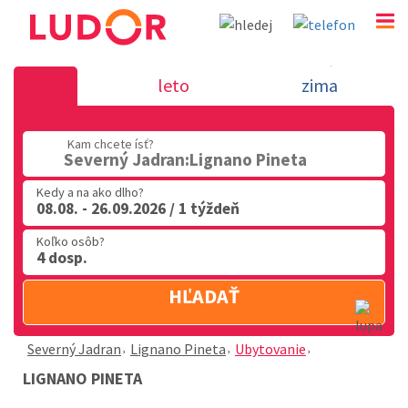
Lignano Pineta - Severný Jadran
leto
zima
02 2063 3182
Kam chcete ísť?
Po-Pia: 9.00 - 16.00
Severný Jadran:Lignano Pineta
Kedy a na ako dlho?
08.08. - 26.09.2026 / 1 týždeň
Koľko osôb?
4 dosp.
HĽADAŤ
Severný Jadran
Lignano Pineta
Ubytovanie
LIGNANO PINETA