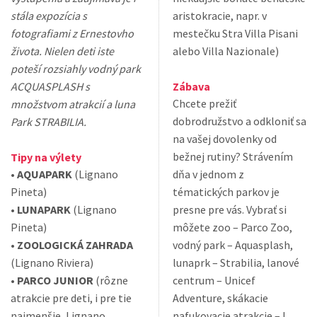
stála expozícia s
aristokracie, napr. v
fotografiami z Ernestovho
mestečku Stra Villa Pisani
života. Nielen deti iste
alebo Villa Nazionale)
poteší rozsiahly vodný park
ACQUASPLASH s
Zábava
Chcete prežiť
množstvom atrakcií a luna
dobrodružstvo a odkloniť sa
Park STRABILIA.
na vašej dovolenky od
bežnej rutiny? Strávením
Tipy na výlety
•
AQUAPARK
(Lignano
dňa v jednom z
Pineta)
tématických parkov je
•
LUNAPARK
(Lignano
presne pre vás. Vybrať si
Pineta)
môžete zoo – Parco Zoo,
•
ZOOLOGICKÁ ZAHRADA
vodný park – Aquasplash,
(Lignano Riviera)
lunaprk – Strabilia, lanové
•
PARCO JUNIOR
(rôzne
centrum – Unicef
atrakcie pre deti, i pre tie
Adventure, skákacie
najmenšie, Lignano
nafukovacie atrakcie – I