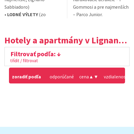
Sabbiadoro)
Gommosi a pre najmenších
•
LODNÉ VÝLETY
(zo
– Parco Junior.
Hotely a apartmány v Lignano Pineta
Filtrovať podľa:
třídit / filtrovat
zoradiť podľa
odporúčané
cena
▲
▼
vzdialenosť od