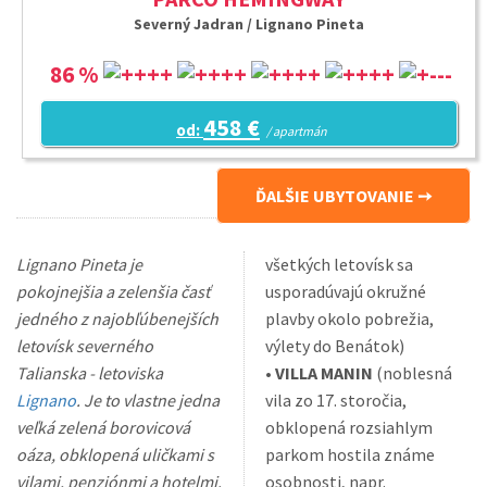
Severný Jadran / Lignano Pineta
86 %
458 €
od:
/ apartmán
ĎALŠIE UBYTOVANIE
Lignano Pineta je
všetkých letovísk sa
pokojnejšia a zelenšia časť
usporadúvajú okružné
jedného z najobľúbenejších
plavby okolo pobrežia,
letovísk severného
výlety do Benátok)
Talianska - letoviska
•
VILLA MANIN
(noblesná
Lignano
. Je to vlastne jedna
vila zo 17. storočia,
veľká zelená borovicová
obklopená rozsiahlym
oáza, obklopená uličkami s
parkom hostila známe
vilami, penziónmi a hotelmi.
osobnosti, napr.