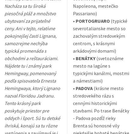
Nacháza sa tu široká
Napoleona, mestečko
piesočná pláž a množstvo
Passariano)
ubytovaní za prijateľné
•
PORTOGRUARO
(typické
ceny. Ani v tejto, relatívne
severotalianske mesto so
pokojnejšej časti Lignana,
zachovalým stredovekým
samozrejme nechýba
centrom, s krásnymi
typická promenáda s
arkádovými domami)
obchodmi a reštauráciami.
•
BENÁTKY
(svetoznáme
Nájdete tu i známý park
mesto na lagúne s
Hemingway, pomenovaný
typickými kanálmi, mostmi
podľa spisovateľa Ernesta
a námestiami)
Hemingwaya, ktorý Lignano
•
PADOVA
(krásne mesto
nazval Floridou Jadranu.
stredovekého rázu s
Tento krásný park
cennými historickými
poskytuje priestor pre
stavbami. Po trase Benátky
oddych i šport. Sú tu detské
- Padova pozdĺž rieky
ihriská, konajú sa tu rôzne
Brenta sú honosné vily
vystúpenia a zaujímavá je i
niekdajšie bohaté benátske