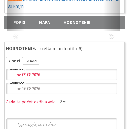
POPIS
MAPA
HODNOTENIE
«
»
HODNOTENIE:
(celkom hodnotilo:
3
)
7 nocí
14 nocí
Termín od:
Termín do:
Zadajte počet osôb a vek: