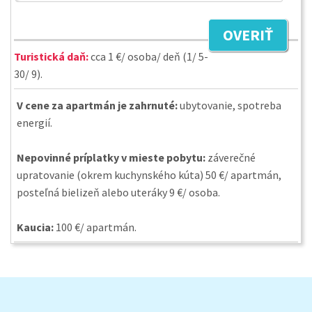
OVERIŤ
Turistická daň:
cca 1 €/ osoba/ deň (1/ 5-
30/ 9).
V cene za apartmán je zahrnuté:
ubytovanie, spotreba
energií.
Nepovinné príplatky v mieste pobytu:
záverečné
upratovanie (okrem kuchynského kúta) 50 €/ apartmán,
posteľná bielizeň alebo uteráky 9 €/ osoba.
Kaucia:
100 €/ apartmán.