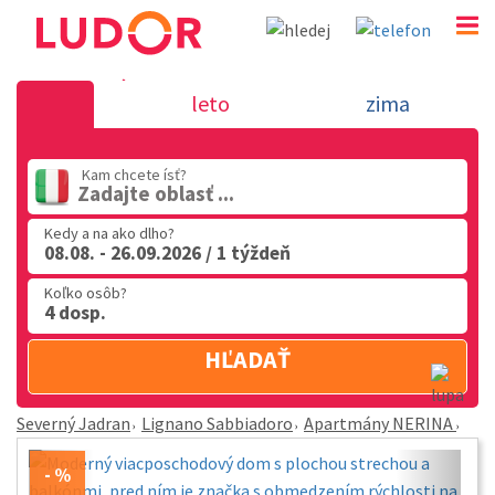
Apartmány NERINA - Lignano Sabbiadoro - Severný
leto
zima
02 2063 3182
Po-Pia: 9.00 - 16.00
Kam chcete ísť?
Zadajte oblasť ...
Kedy a na ako dlho?
08.08. - 26.09.2026 / 1 týždeň
Koľko osôb?
4 dosp.
HĽADAŤ
Severný Jadran
Lignano Sabbiadoro
Apartmány NERINA