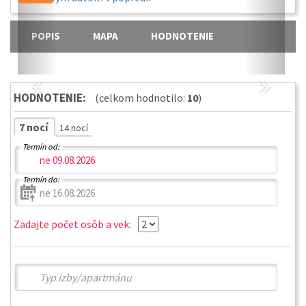
POPIS
MAPA
HODNOTENIE
«
»
HODNOTENIE:
(celkom hodnotilo:
10
)
7 nocí
14 nocí
Termín od:
Termín do:
Zadajte počet osôb a vek: