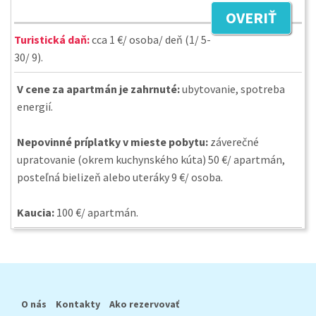
OVERIŤ
Turistická daň:
cca 1 €/ osoba/ deň (1/ 5-
30/ 9).
V cene za apartmán je zahrnuté:
ubytovanie, spotreba
energií.
Nepovinné príplatky v mieste pobytu:
záverečné
upratovanie (okrem kuchynského kúta) 50 €/ apartmán,
posteľná bielizeň alebo uteráky 9 €/ osoba.
Kaucia:
100 €/ apartmán.
O nás
Kontakty
Ako rezervovať