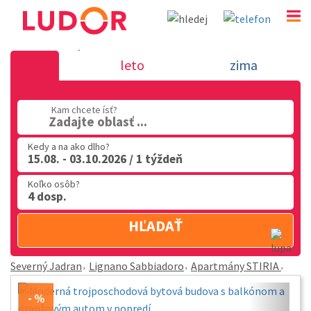
Apartmány STIRIA - Lignano Sabbiadoro - Severný
leto
zima
02 2063 3182
Po-Pia: 9.00 - 16.00
Kam chcete ísť?
Zadajte oblasť ...
Kedy a na ako dlho?
15.08. - 03.10.2026 / 1 týždeň
Koľko osôb?
4 dosp.
HĽADAŤ
Severný Jadran
Lignano Sabbiadoro
Apartmány STIRIA