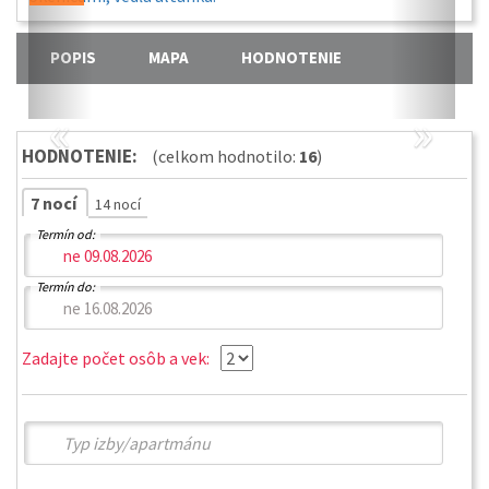
POPIS
MAPA
HODNOTENIE
«
»
HODNOTENIE:
(celkom hodnotilo:
16
)
7 nocí
14 nocí
Termín od:
Termín do:
Zadajte počet osôb a vek: