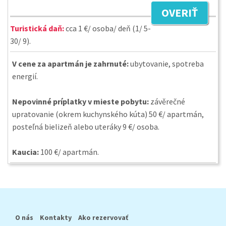
OVERIŤ
Turistická daň:
cca 1 €/ osoba/ deň (1/ 5-
30/ 9).
V cene za apartmán je zahrnuté:
ubytovanie, spotreba
energií.
Nepovinné príplatky v mieste pobytu:
závěrečné
upratovanie (okrem kuchynského kúta) 50 €/ apartmán,
posteľná bielizeň alebo uteráky 9 €/ osoba.
Kaucia:
100 €/ apartmán.
O nás
Kontakty
Ako rezervovať