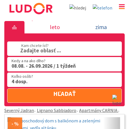
Apartmány CARNIA - Lignano Sabbiadoro - Severný
leto
zima
02 2063 3182
Po-Pia: 9.00 - 16.00
Kam chcete ísť?
Zadajte oblasť ...
Kedy a na ako dlho?
08.08. - 26.09.2026 / 1 týždeň
Koľko osôb?
4 dosp.
HĽADAŤ
Severný Jadran
Lignano Sabbiadoro
Apartmány CARNIA