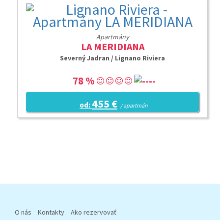
Apartmány
LA MERIDIANA
Severný Jadran / Lignano Riviera
78 %
455 €
od:
/ apartmán
O nás
Kontakty
Ako rezervovať