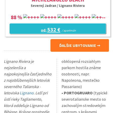
Severný Jadran / Lignano Riviera
88 %
532 €
od:
/ apartmán
ĎALŠIE UBYTOVANIE
Lignano Riviera je
obklopená rozsiahlym
nejzelenšia a
parkom hostila známe
najpokojnejšia časť jedného
osobnosti, napr.
z najobľúbenejších letovísk
Napoleona, mestečko
severného Talianska -
Passariano)
letoviska
Lignano
. Leží pri
•
PORTOGRUARO
(typické
ústí rieky Tagliamento,
severotalianske mesto so
ktorá oddeľuje Lignano od
zachovalým stredovekým
Bibione. Krásne prostredie
centrom, s krásnymi