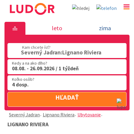
Lignano Riviera - Severný Jadra
leto
zima
02 2063 3182
Kam chcete ísť?
Po-Pia: 9.00 - 16.00
Severný Jadran:Lignano Riviera
Kedy a na ako dlho?
08.08. - 26.09.2026 / 1 týždeň
Koľko osôb?
4 dosp.
HĽADAŤ
Severný Jadran
Lignano Riviera
Ubytovanie
LIGNANO RIVIERA