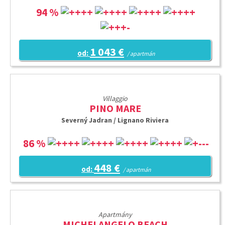
94 %
1 043 €
od:
/ apartmán
Villaggio
PINO MARE
Severný Jadran / Lignano Riviera
86 %
448 €
od:
/ apartmán
Apartmány
MICHELANGELO BEACH