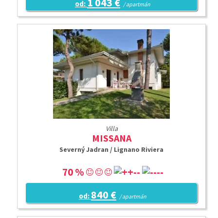
1 043 €
od:
/ apartmán
Villa
MISSANA
Severný Jadran / Lignano Riviera
70 %
840 €
od:
/ apartmán