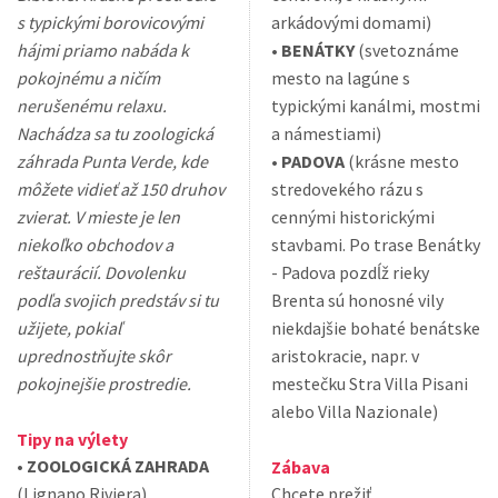
s typickými borovicovými
arkádovými domami)
hájmi priamo nabáda k
•
BENÁTKY
(svetoznáme
pokojnému a ničím
mesto na lagúne s
nerušenému relaxu.
typickými kanálmi, mostmi
Nachádza sa tu zoologická
a námestiami)
záhrada Punta Verde, kde
•
PADOVA
(krásne mesto
môžete vidieť až 150 druhov
stredovekého rázu s
zvierat. V mieste je len
cennými historickými
niekoľko obchodov a
stavbami. Po trase Benátky
reštaurácií. Dovolenku
- Padova pozdĺž rieky
podľa svojich predstáv si tu
Brenta sú honosné vily
užijete, pokiaľ
niekdajšie bohaté benátske
uprednostňujte skôr
aristokracie, napr. v
pokojnejšie prostredie.
mestečku Stra Villa Pisani
alebo Villa Nazionale)
Tipy na výlety
•
ZOOLOGICKÁ ZAHRADA
Zábava
(Lignano Riviera)
Chcete prežiť