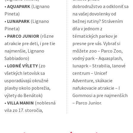
•
AQUAPARK
(Lignano
dobrodružstvo a odkloniť sa
Pineta)
na vašej dovolenky od
•
LUNAPARK
(Lignano
bežnej rutiny? Strávením
Pineta)
dňa v jednom z
•
PARCO JUNIOR
(rôzne
tématických parkov je
atrakcie pre deti, i pre tie
presne pre vás. Vybrať si
najmenšie, Lignano
môžete zoo – Parco Zoo,
Sabbiadoro)
vodný park – Aquasplash,
•
LODNÉ VÝLETY
(zo
lunaprk – Strabilia, lanové
všetkých letovísk sa
centrum – Unicef
usporadúvajú okružné
Adventure, skákacie
plavby okolo pobrežia,
nafukovacie atrakcie – I
výlety do Benátok)
Gommosi a pre najmenších
•
VILLA MANIN
(noblesná
– Parco Junior.
vila zo 17. storočia,