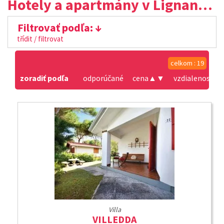
Hotely a apartmány v Lignano Riviera
Filtrovať podľa:
třídit / filtrovat
celkom : 19
zoradiť podľa
odporúčané
cena
▲
▼
vzdialenosť od
Villa
VILLEDDA