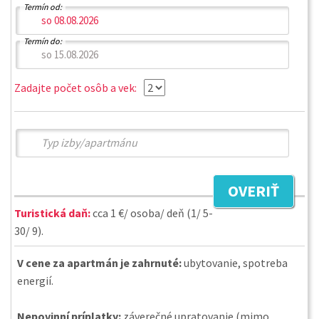
Termín od:
Termín do:
Zadajte počet osôb a vek:
OVERIŤ
Turistická daň:
cca 1 €/ osoba/ deň (1/ 5-
30/ 9).
V cene za apartmán je zahrnuté:
ubytovanie, spotreba
energií.
Nepovinní príplatky:
záverečné upratovanie (mimo