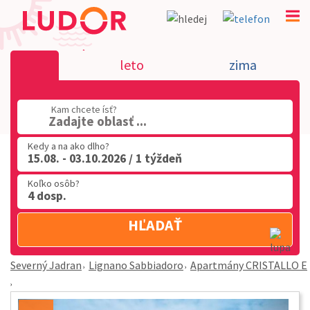
Apartmány CRISTALLO E - Lignano Sabbiadoro - S
leto
zima
Jadran
02 2063 3182
Kam chcete ísť?
Zadajte oblasť ...
Po-Pia: 9.00 - 16.00
Kedy a na ako dlho?
15.08. - 03.10.2026 / 1 týždeň
Koľko osôb?
4 dosp.
HĽADAŤ
Severný Jadran
Lignano Sabbiadoro
Apartmány CRISTALLO E