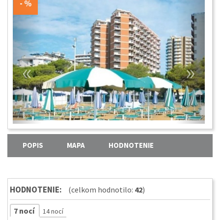
«
»
POPIS
MAPA
HODNOTENIE
HODNOTENIE:
(celkom hodnotilo:
42
)
7 nocí
14 nocí