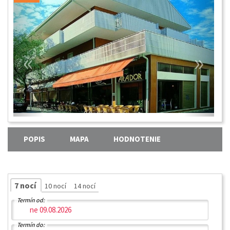
«
»
POPIS
MAPA
HODNOTENIE
7 nocí
10 nocí
14 nocí
Termín od:
Termín do: