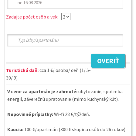
Zadajte počet osôb a vek:
OVERIŤ
Turistická daň:
cca 1 €/ osoba/ deň (1/ 5-
30/ 9).
V cene za apartmán je zahrnuté:
ubytovanie, spotreba
energií, záverečnú upratovanie (mimo kuchynský kút).
Nepovinné príplatky:
Wi-fi 28 €/týždeň.
Kaucia:
100 €/apartmán (300 € skupina osôb do 26 rokov)