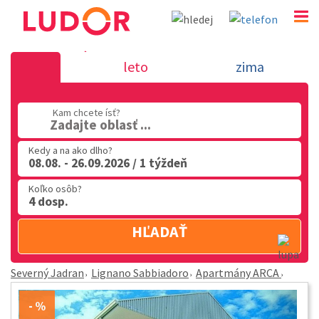
Apartmány ARCA - Lignano Sabbiadoro - Severný 
leto
zima
02 2063 3182
Po-Pia: 9.00 - 16.00
Kam chcete ísť?
Zadajte oblasť ...
Kedy a na ako dlho?
08.08. - 26.09.2026 / 1 týždeň
Koľko osôb?
4 dosp.
HĽADAŤ
Severný Jadran
Lignano Sabbiadoro
Apartmány ARCA