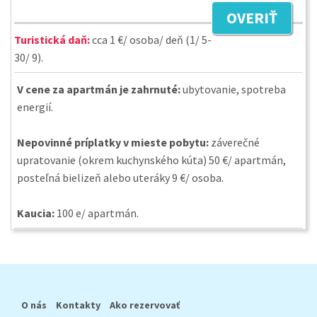
OVERIŤ
Turistická daň:
cca 1 €/ osoba/ deň (1/ 5-
30/ 9).
V cene za apartmán je zahrnuté:
ubytovanie, spotreba
energií.
Nepovinné príplatky v mieste pobytu:
záverečné
upratovanie (okrem kuchynského kúta) 50 €/ apartmán,
posteľná bielizeň alebo uteráky 9 €/ osoba.
Kaucia:
100 e/ apartmán.
O nás
Kontakty
Ako rezervovať