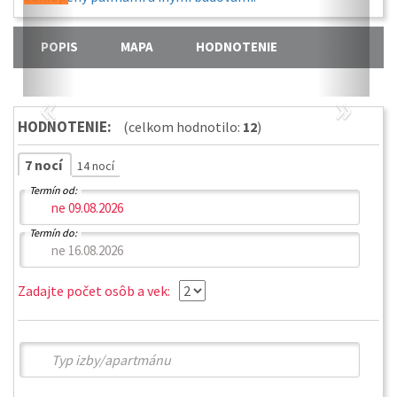
POPIS
MAPA
HODNOTENIE
«
»
HODNOTENIE:
(celkom hodnotilo:
12
)
7 nocí
14 nocí
Termín od:
Termín do:
Zadajte počet osôb a vek: