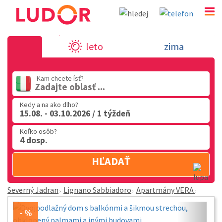
Apartmány VERA - Lignano Sabbiadoro - Severný 
leto
zima
02 2063 3182
Po-Pia: 9.00 - 16.00
Kam chcete ísť?
Zadajte oblasť ...
Kedy a na ako dlho?
15.08. - 03.10.2026 / 1 týždeň
Koľko osôb?
4 dosp.
HĽADAŤ
Severný Jadran
Lignano Sabbiadoro
Apartmány VERA