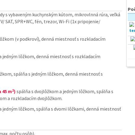
Poč
ždy s vybaveným kuchynským kútom, mikrovlnná rúra, veľká
/ SAT, SPR+WC, fén, trezor, Wi-Fi (1x pripojenie/
ôžkom (v podkroví), denná miestnosť s rozkladacím
a jedným lôžkom, denná miestnosť s rozkladacím
ôžkom, spálňa s jedným lôžkom, denná miestnosť s
2
a 45 m
)
spálňa s dvojlôžkom a jedným lôžkom, spálňa s
tom a rozkladacím dvojlôžkom.
a jedným lôžkom, spálňa s dvomi lôžkami, denná miestnosť
 max. počtu osôb).