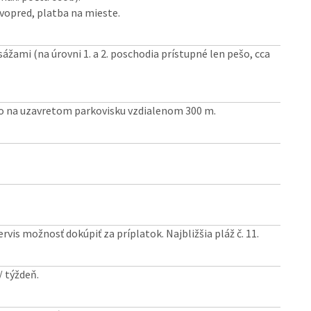
vopred, platba na mieste.
sážami (na úrovni 1. a 2. poschodia prístupné len pešo, cca
bo na uzavretom parkovisku vzdialenom 300 m.
is možnosť dokúpiť za príplatok. Najbližšia pláž č. 11.
/ týždeň.