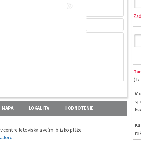
»
Zad
Tur
(1/ 
V 
sp
MAPA
LOKALITA
HODNOTENIE
ku
Ka
 centre letoviska a veľmi blízko pláže.
ro
iadoro.