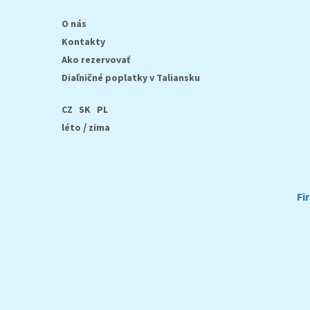
O nás
Kontakty
Ako rezervovať
Diaľničné poplatky v Taliansku
CZ
SK
PL
/
léto
zima
Fi