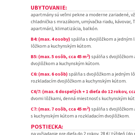
UBYTOVANIE:
apartmány sú veľmi pekne a moderne zariadené, v
chladnička s mrazákom, umývačka riadu, kávovar, TV
apartmán), klimatizácia, balkón.
B4: (max. 4 osoby)
spálňa s dvojlôžkom a jedným l
lôžkom a kuchynským kútom.
2
B5: (max. 5 osôb, cca 45 m
)
spálňa s dvojlôžkom 
dvojlôžkom a kuchynským kútom.
C6: (max. 6 osôb)
spálňa s dvojlôžkom a jedným l
rozkladacím dvojlôžkom a kuchynským kútom.
C6/7: (max. 6 dospelých + 1 dieťa do 12 rokov, cc
dvomi lôžkami, denná miestnosť s kuchynským kú
2
C7: (max. 7 osôb, cca 45 m
)
spálňa s dvojlôžkom 
s kuchynským kútom a rozkladacím dvojlôžkom.
POSTIEĽKA:
na vyžiadanie pre dieťa do 2 rokov, 28 €/ týždeň (do