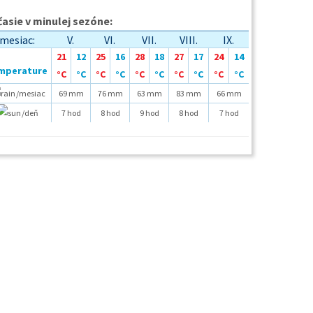
asie v minulej sezóne:
mesiac:
V.
VI.
VII.
VIII.
IX.
21
12
25
16
28
18
27
17
24
14
°C
°C
°C
°C
°C
°C
°C
°C
°C
°C
/mesiac
69 mm
76 mm
63 mm
83 mm
66 mm
/deň
7 hod
8 hod
9 hod
8 hod
7 hod