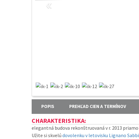
«
POPIS
PREHĽAD CIEN A TERMÍNOV
CHARAKTERISTIKA:
elegantná budova rekonštruovaná v r. 2013 priamo v
Užite si skvelú
dovolenku v letovisku Lignano Sabb