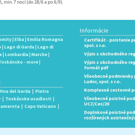
 min. 7 nocí (do 28/6 a po 6/9).
Informácie
omity
|
Elba
|
Emilia Romagna
Certifikát - poistenie 
spol. s r.o.
o
|
Lago di Garda
|
Lago di
Výpis z obchodného reg
a
|
Lombardia
|
Marche
|
Toskánsko - more
|
Výpis z obchodného regis
formát pdf
Všeobecné podmienky p
:
Ludor, spol. s r.o.
Komplexné cestovné po
Riva del Garda
|
Pietra
Všeobecné poistné pod
y
|
Toskánske usadlosti
|
UCZ/Ces/20
 Camerota
|
Capo Vaticano
|
Doplnkové poistné podm
rozšírených asistenčný