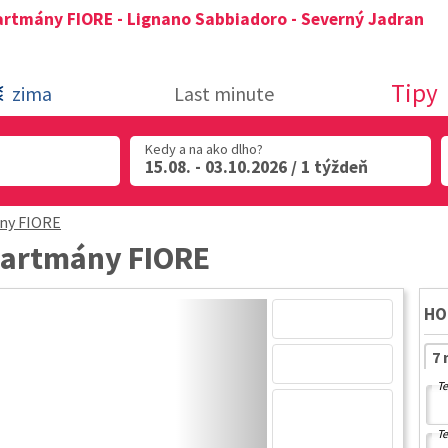
rtmány FIORE - Lignano Sabbiadoro - Severný Jadran
Tipy
zima
Last minute
Kedy a na ako dlho?
15.08. - 03.10.2026 / 1 týždeň
ny FIORE
partmány FIORE
HO
7 
Te
Te