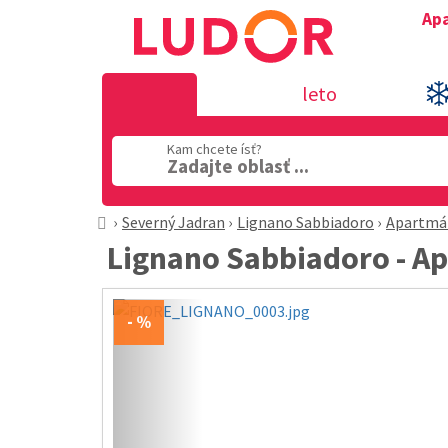
Apa
leto
Kam chcete ísť?
Zadajte oblasť ...
Severný Jadran
Lignano Sabbiadoro
Apartmá
Lignano Sabbiadoro - A