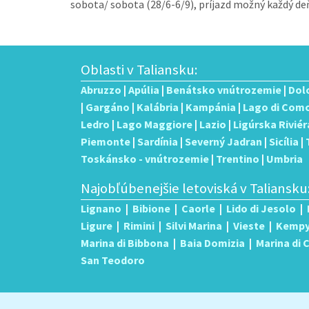
sobota/ sobota (28/6-6/9), príjazd možný každý deň,
Oblasti v Taliansku:
Abruzzo
|
Apúlia
|
Benátsko vnútrozemie
|
Dol
|
Gargáno
|
Kalábria
|
Kampánia
|
Lago di Com
Ledro
|
Lago Maggiore
|
Lazio
|
Ligúrska Riviér
Piemonte
|
Sardínia
|
Severný Jadran
|
Sicília
|
Toskánsko - vnútrozemie
|
Trentino
|
Umbria
Najobľúbenejšie letoviská v Taliansku
Lignano
|
Bibione
|
Caorle
|
Lido di Jesolo
|
Ligure
|
Rimini
|
Silvi Marina
|
Vieste
|
Kemp
Marina di Bibbona
|
Baia Domizia
|
Marina di
San Teodoro