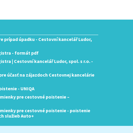
pre prípad úpadku - Cestovní kancelář Ludor,
istra - formát pdf
tra | Cestovní kancelář Ludor, spol. s r.o. -
re účasť na zájazdoch Cestovnej kancelárie
istenie - UNIQA
mienky pre cestovné poistenie –
ienky pre cestovné poistenie - poistenie
ch služieb Auto+