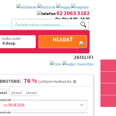
02 2063 3182
Po-Pia: 9.00 - 16.00
HĽADAŤ
Koľko osôb?
4 dosp.
26ISLIFI
76
%
DNOTENIE:
(celkom hodnotilo:
3
)
nocí
10 nocí
14 nocí
rmín od:
rmín do: