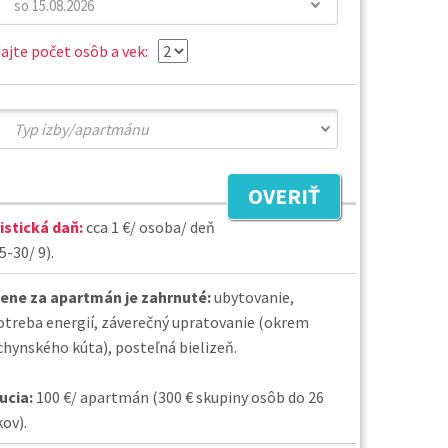
ajte počet osôb a vek:
OVERIŤ
istická daň:
cca 1 €/ osoba/ deň
5-30/ 9).
cene za apartmán je zahrnuté:
ubytovanie,
otreba energií, záverečný upratovanie (okrem
chynského kúta), posteľná bielizeň.
ucia:
100 €/ apartmán (300 € skupiny osôb do 26
kov).