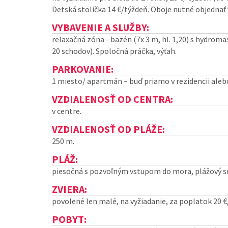
Detská stolička 14 €/týždeň. Oboje nutné objednať 
VYBAVENIE A SLUŽBY:
relaxačná zóna - bazén (7x 3 m, hl. 1,20) s hydroma
20 schodov). Spoločná práčka, výťah.
PARKOVANIE:
1 miesto/ apartmán – buď priamo v rezidencii ale
VZDIALENOSŤ OD CENTRA:
v centre.
VZDIALENOSŤ OD PLÁŽE:
250 m.
PLÁŽ:
piesočná s pozvoľným vstupom do mora, plážový serv
ZVIERA:
povolené len malé, na vyžiadanie, za poplatok 20 €
POBYT: