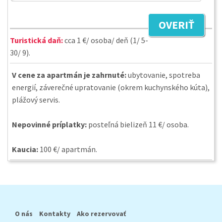
OVERIŤ
Turistická daň:
cca 1 €/ osoba/ deň (1/ 5-
30/ 9).
V cene za apartmán je zahrnuté:
ubytovanie, spotreba
energií, záverečné upratovanie (okrem kuchynského kúta),
plážový servis.
Nepovinné príplatky:
posteľná bielizeň 11 €/ osoba.
Kaucia:
100 €/ apartmán.
O nás
Kontakty
Ako rezervovať