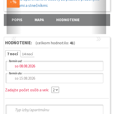
POPIS
MAPA
HODNOTENIE
«
»
HODNOTENIE:
(celkom hodnotilo:
41
)
7 nocí
14 nocí
Termín od:
Termín do:
Zadajte počet osôb a vek: