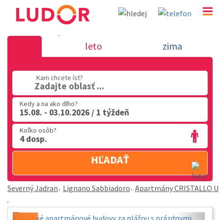
Apartmány CRISTALLO U - Lignano Sabbiadoro - S
leto
zima
Jadran
02 2063 3182
Kam chcete ísť?
Zadajte oblasť ...
Po-Pia: 9.00 - 16.00
Kedy a na ako dlho?
15.08. - 03.10.2026 / 1 týždeň
Koľko osôb?
4 dosp.
HĽADAŤ
Severný Jadran
Lignano Sabbiadoro
Apartmány CRISTALLO U