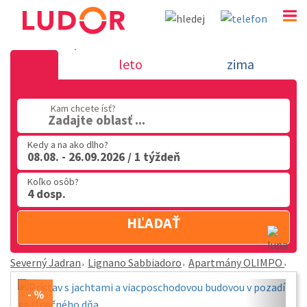
Apartmány OLIMPO - Lignano Sabbiadoro - Severný
leto
zima
02 2063 3182
Po-Pia: 9.00 - 16.00
Kam chcete ísť?
Zadajte oblasť ...
Kedy a na ako dlho?
08.08. - 26.09.2026 / 1 týždeň
Koľko osôb?
4 dosp.
HĽADAŤ
Severný Jadran
Lignano Sabbiadoro
Apartmány OLIMPO