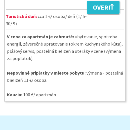
OVERIŤ
Turistická daň:
cca 1 €/ osoba/ deň (1/ 5-
30/ 9).
V cene za apartmán je zahrnuté:
ubytovanie, spotreba
energií, záverečné upratovanie (okrem kuchynského kúta),
plážový servis, posteľná bielizeň a uteráky v cene (výmena
za poplatok).
Nepovinné príplatky v mieste pobytu:
výmena - posteľná
bielizeň 11 €/ osoba.
Kaucia:
100 €/ apartmán.