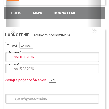
POPIS
MAPA
HODNOTENIE
«
»
HODNOTENIE:
(celkom hodnotilo:
5
)
7 nocí
14 nocí
Termín od:
Termín do:
Zadajte počet osôb a vek: