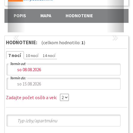
POPIS
MAPA
HODNOTENIE
«
»
HODNOTENIE:
(celkom hodnotilo:
1
)
7 nocí
10 nocí
14 nocí
Termín od:
Termín do:
Zadajte počet osôb a vek: