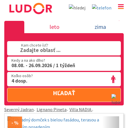
Villa NADIA - Lignano Pineta - Severný J
leto
zima
02 2063 3182
Kam chcete ísť?
Po-Pia: 9.00 - 16.00
Zadajte oblasť ...
Kedy a na ako dlho?
08.08. - 26.09.2026 / 1 týždeň
Koľko osôb?
4 dosp.
HĽADAŤ
Severný Jadran
Lignano Pineta
Villa NADIA