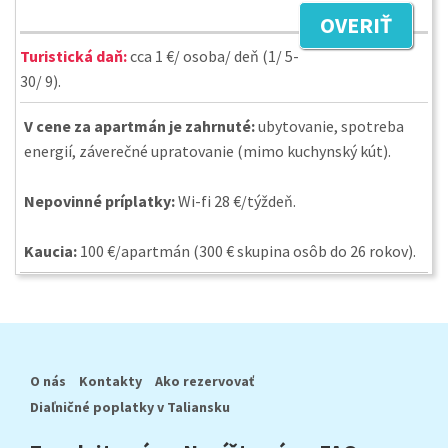
OVERIŤ
Turistická daň:
cca 1 €/ osoba/ deň (1/ 5-
30/ 9).
V cene za apartmán je zahrnuté:
ubytovanie, spotreba
energií, záverečné upratovanie (mimo kuchynský kút).
Nepovinné príplatky:
Wi-fi 28 €/týždeň.
Kaucia:
100 €/apartmán (300 € skupina osôb do 26 rokov).
O nás
Kontakty
Ako rezervovať
Diaľničné poplatky v Taliansku