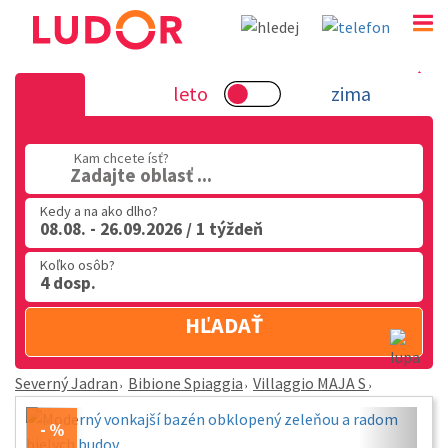
Villaggio MAJA S - Bibione Spiaggia - Severný J
leto
zima
02 2063 3182
Po-Pia: 9.00 - 16.00
Kam chcete ísť?
Zadajte oblasť ...
Kedy a na ako dlho?
08.08. - 26.09.2026 / 1 týždeň
Koľko osôb?
4 dosp.
HĽADAŤ
Severný Jadran
Bibione Spiaggia
Villaggio MAJA S