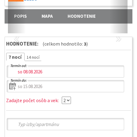
POPIS
MAPA
HODNOTENIE
«
»
HODNOTENIE:
(celkom hodnotilo:
3
)
7 nocí
14 nocí
Termín od:
Termín do:
Zadajte počet osôb a vek: