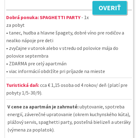
OVERIŤ
Dobrá ponuka:
SPAGHETTI PARTY
- 1x
za pobyt
• tanec, hudba a hlavne špagety, dobré víno pre rodičov a
nealko nápoje pre deti
• zvyčajne v utorok alebo v stredu od polovice mája do
polovice septembra
• ZDARMA pre celý apartmán
• viac informácií obdržíte pri príjazde na mieste
Turistická daň:
cca € 1,15 osoba od 4 rokov/ deň (platí pre
pobyty 1/5-30/9).
V cene za apartmán je zahrnuté:
ubytovanie, spotreba
energií, záverečné upratovanie (okrem kuchynského kúta),
plážový servis, spaghetti party, posteľná bielizeň a uteráky
(výmena za poplatok).