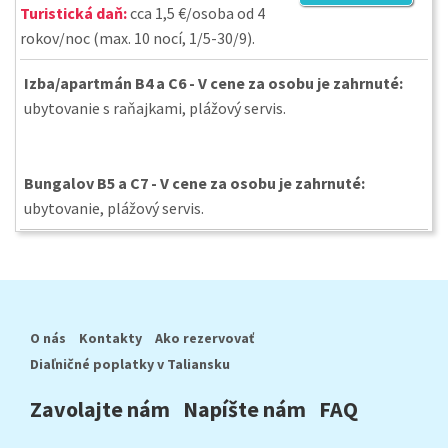
Turistická daň:
cca 1,5 €/osoba od 4
rokov/noc (max. 10 nocí, 1/5-30/9).
Izba/apartmán B4 a C6 - V cene za osobu je zahrnuté:
ubytovanie s raňajkami, plážový servis.
Bungalov B5 a C7 - V cene za osobu je zahrnuté:
ubytovanie, plážový servis.
O nás
Kontakty
Ako rezervovať
Diaľničné poplatky v Taliansku
Zavolajte nám
Napíšte nám
FAQ