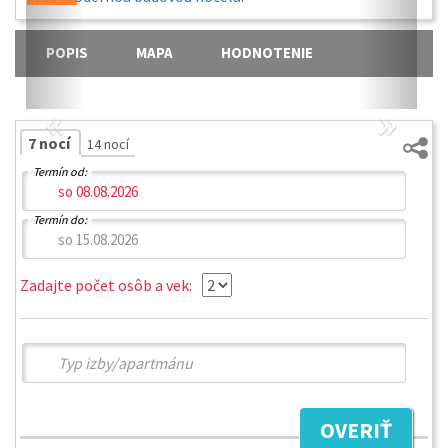
POPIS
MAPA
HODNOTENIE
«
»
7 nocí
14 nocí
Termín od:
Termín do:
Zadajte počet osôb a vek:
OVERIŤ