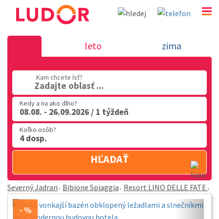
Resort LINO DELLE FATE - Bibione Spiaggia - Severn
leto
zima
02 2063 3182
Po-Pia: 9.00 - 16.00
Kam chcete ísť?
Zadajte oblasť ...
Kedy a na ako dlho?
08.08. - 26.09.2026 / 1 týždeň
Koľko osôb?
4 dosp.
HĽADAŤ
Severný Jadran
Bibione Spiaggia
Resort LINO DELLE FATE