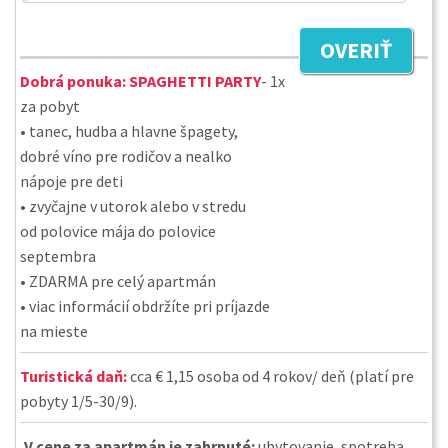
OVERIŤ
Dobrá ponuka:
SPAGHETTI PARTY
- 1x
za pobyt
• tanec, hudba a hlavne špagety,
dobré víno pre rodičov a nealko
nápoje pre deti
• zvyčajne v utorok alebo v stredu
od polovice mája do polovice
septembra
• ZDARMA pre celý apartmán
• viac informácií obdržíte pri príjazde
na mieste
Turistická daň:
cca € 1,15 osoba od 4 rokov/ deň (platí pre
pobyty 1/5-30/9).
V cene za apartmán je zahrnuté:
ubytovanie, spotreba