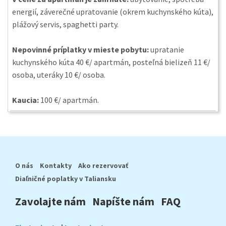
energií, záverečné upratovanie (okrem kuchynského kúta),
plážový servis, spaghetti party.
Nepovinné príplatky v mieste pobytu:
upratanie
kuchynského kúta 40 €/ apartmán, posteľná bielizeň 11 €/
osoba, uteráky 10 €/ osoba.
Kaucia:
100 €/ apartmán.
O nás
Kontakty
Ako rezervovať
Diaľničné poplatky v Taliansku
Zavolajte nám
Napíšte nám
FAQ