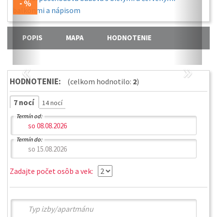
POPIS
MAPA
HODNOTENIE
«
»
HODNOTENIE:
(celkom hodnotilo:
2
)
7 nocí
14 nocí
Termín od:
Termín do:
Zadajte počet osôb a vek: