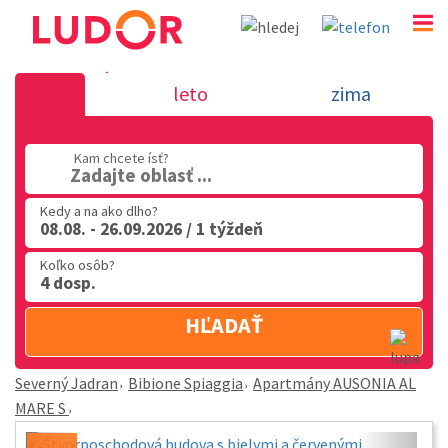
Apartmány AUSONIA AL MARE S - Bibione Spiaggia -
leto
zima
Jadran
02 2063 3182
Kam chcete ísť?
Zadajte oblasť ...
Po-Pia: 9.00 - 16.00
Kedy a na ako dlho?
08.08. - 26.09.2026 / 1 týždeň
Koľko osôb?
4 dosp.
HĽADAŤ
Severný Jadran
Bibione Spiaggia
Apartmány AUSONIA AL
MARE S